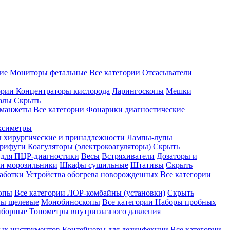
ие
Мониторы фетальные
Все категории
Отсасыватели
ории
Концентраторы кислорода
Ларингоскопы
Мешки
алы
Скрыть
 манжеты
Все категории
Фонарики диагностические
ксиметры
ы хирургические и принадлежности
Лампы-лупы
рифуги
Коагуляторы (электрокоагуляторы)
Скрыть
 для ПЦР-диагностики
Весы
Встряхиватели
Дозаторы и
и морозильники
Шкафы сушильные
Штативы
Скрыть
аботки
Устройства обогрева новорожденных
Все категории
опы
Все категории
ЛОР-комбайны (установки)
Скрыть
ы щелевые
Монобиноскопы
Все категории
Наборы пробных
иборные
Тонометры внутриглазного давления
ных инструментов
Контейнеры для дезинфекции
Все категории