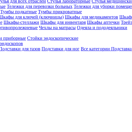
улья для всех отраслей
Стулья лабораторные
Стулья медицински
вые
Тележки для перевозки больных
Тележки для уборки помещ
Тумбы подкатные
Тумбы прикроватные
Шкафы для ключей (ключницы)
Шкафы для медикаментов
Шкафы
е
Шкафы-стеллажи
Шкафы для инвентаря
Шкафы аптечки
Трей
отивопролежневые
Чехлы на матрасы
Одеяла и пододеяльники
и приборные
Стойки эндоскопические
эндоскопов
Подставки для тазов
Подставки для ног
Все категории
Подставки