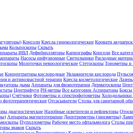
агуляторы)
Консоли
Кресла гинекологические
Кровати акушерск
дыма
Кольпоскопы
Скрыть
ппараты ИВЛ
Дефибрилляторы
Капнографы
Консоли
Все катег
 аппараты
Насосы инфузионные
Светильники
Расходные матери
атоскопы
Молоточки неврологические
Стетоскопы
Тонометры и
ые
Концентраторы кислородные
Увлажнители кислорода
Пульсо
ния и антивозрастной терапии
Кресла косметологические
Лазер
акуаторы дыма
Аппараты для физиотерапии
Дерматоскопы
Цент
остаты
Центрифуги
PH-метры
Все категории
Аспираторы
Боксы
копы)
Счётчики
Фотометры и спектрофотометры
Холодильники 
и фототерапевтические
Отсасыватели
Столы для санитарной обр
оры диагностические
Налобные осветители и рефлекторы
Отоск
ры)
Аппараты магнитотерапии
Диоптриметры (линзметры)
Ламп
ьмоскопы
Пупиллометры
Рабочее место офтальмолога
Столы пр
торы знаков
Скрыть
 бактерицидные
Рециркуляторы
Камеры для хранения стериль