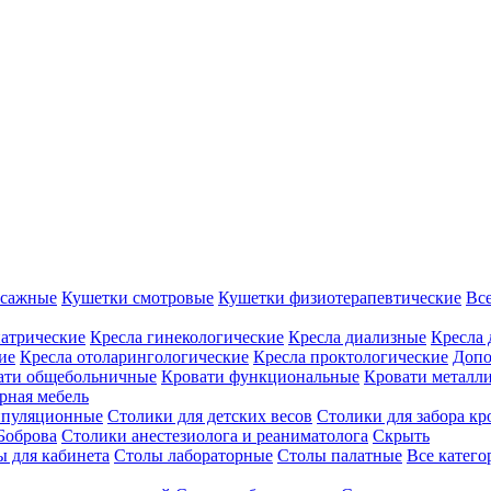
ссажные
Кушетки смотровые
Кушетки физиотерапевтические
Вс
иатрические
Кресла гинекологические
Кресла диализные
Кресла 
ие
Кресла отоларингологические
Кресла проктологические
Допо
ати общебольничные
Кровати функциональные
Кровати металл
рная мебель
ипуляционные
Столики для детских весов
Столики для забора кр
Боброва
Столики анестезиолога и реаниматолога
Скрыть
ы для кабинета
Столы лабораторные
Столы палатные
Все катег