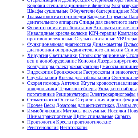
Коробки стерилизационные и фильтры
Ультразвуко
Шкафы сушильные
Облучатели бактерицидные
Мой
Травматология и ортопедия
Бандажи Стремена Пав
Зарегистрироваться
двигательного аппарата
Спицы для скелетного выт
Физиотерапия и реабилитация
Аппараты низкочаст
Инвалидные кресла-коляски
КВЧ-терапия
Комплекс
противопролежневые
Стулья санитарные
УВЧ тера
Функциональная диагностика
Динамометры
Пульс
Зачем
диагностики опорно-двигательного аппарата
Спиро
регистрироваться?
Хирургия
Светильники
Столы операционные
Стол
вен и допоборудование
Консоли
Лазеры хирургиче
Все
Коагуляторы (электрокоагуляторы)
Насосы шприце
покупки
Эндоскопия
Бронхоскопы
Гастроскопы и видеогаст
в
одном
Служба крови
Кресла для забора крови
Счетчики л
месте
Скорая помощь
Аптечки
Жгуты кровоостанавлива
Личный
холодильники
Термоконтейнеры
Укладки и наборы
менеджер
портативные
Рециркуляторы
Электрокардиографы
Стоматология
Оптика
Стерилизация и дезинфекция
Отслеживание
статуса
Прочее
Весы
Дозаторы для антисептиков
Лампы-л
заказа
Иммобилизация
Матрасы вакуумные
Носилки
Повя
Шины транспортные
Щиты спинальные
Скрыть
Проктология
Кресла проктологические
Рентгенология
Негатоскопы