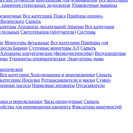
 хранения стерильных эндоскопов
Упаковочные машины
осыночные
Все категории
Пояса
Приборы опорно-
Виленского
Скрыть
аляторы
Аппараты дыхательной терапии
Все категории
я больных
Светотерапия (облучатели)
Системы
ые
Мониторы фетальные
Все категории
Приборы для
ресла Барани
Суточные мониторы АД
Скрыть
Аппараты хирургические (физиодиспенсеры)
Визуализаторы
рова
Турникеты пневматические
Эвакуаторы дыма
копические
Все категории
Холодильники и морозильники
Скрыть
 категории
Носилки
Роторасширители и маски
Сумки-
ионные насосы
Наркозные аппараты
Отсасыватели
ики и морозильники
Часы процедурные
Скрыть
ройства для перемещения пациента
Фиксаторы конечностей