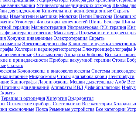
вые ванны/мойки
Утилизаторы медицинских отходов
Шкафы для
ки для эндоскопов
Кипятильники дезинфекционные
Скрыть
лика
Измерители и метчики
Молотки
Петли Глиссона
Повязки к
яжения
Угломеры
Фиксаторы конечностей
Шины Беллера
Шины 
отной терапии
Магнитотерапия
Ультразвуковая (УЗ) терапия
Инг
ы физиотерапевтические
Массажеры
Подъемники и подвесы дл
пия
Ходунки инвалидные
Электротерапия
Скрыть
оксиметры
Электрокардиографы
Калиперы и рулетки электронн
графы
Холтеры и кардиорегистраторы
Электроэнцефалографы
К
ы перевязочные
Отсасыватели
Аппараты Боброва
Все категории
ские и принадлежности
Приборы вакуумной терапии
Столы Боб
вые
Скрыть
роскопы
Колоноскопы и видеоколоноскопы
Системы видеоэндос
ейкоцитарные
Микроскопы
Столы для забора крови
Центрифуги
ющие
Капнографы
Ларингоскопы
Мешки дыхательные Амбу
Все
Штативы для вливаний
Аппараты ИВЛ
Дефибрилляторы
Инфуз
Скрыть
Терапия и ортопедия
Хирургия
Эндодонтия
упы
Оптические приборы
Светильники
Все категории
Холодильн
зки косыночные
Пояса
Ременные устройства
Все категории
Уст