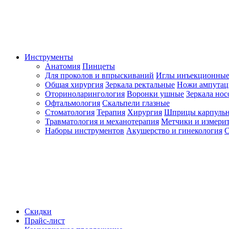
Инструменты
Анатомия
Пинцеты
Для проколов и впрыскиваний
Иглы инъекционные
Общая хирургия
Зеркала ректальные
Ножи ампута
Оториноларингология
Воронки ушные
Зеркала но
Офтальмология
Скальпели глазные
Стоматология
Терапия
Хирургия
Шприцы карпуль
Травматология и механотерапия
Метчики и измерит
Наборы инструментов
Акушерство и гинекология
С
Скидки
Прайс-лист