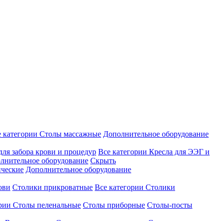
е категории
Столы массажные
Дополнительное оборудование
для забора крови и процедур
Все категории
Кресла для ЭЭГ и
лнительное оборудование
Скрыть
ические
Дополнительное оборудование
ови
Столики прикроватные
Все категории
Столики
ории
Столы пеленальные
Столы приборные
Столы-посты