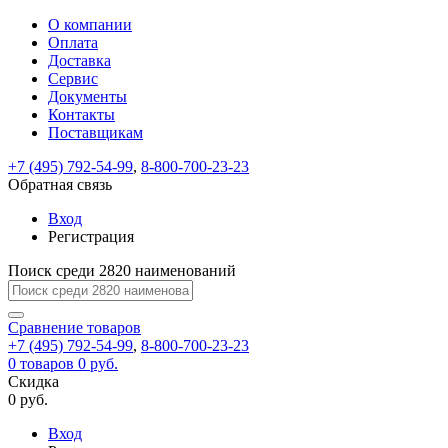
О компании
Восстановление
Обратная
Вход
Регистрация
Оплата
пароля
связь
На
Доставка
вашу
Сервис
почту
Только
Только
Документы
test@example.com
для
для
Ваше
Введите
Заполните
отправлена
Контакты
ИП
ИП
новый
Пароль
На
сообщение
ссылка.
форму.
и
и
Поставщикам
пароль
успешно
вашу
успешно
юр.
юр.
Перейдите
лиц
лиц
отправлено.
восстановлен
почту
+7 (495) 792-54-99
,
8-800-700-23-23
Мы
по
test@test.ru
ней
Обратная связь
отправим
для
отправлена
вам
завершения
Вход
ссылка.
регистрации.
ссылку
Регистрация
Войти
на
указанный
Поиск среди 2820 наименований
Перейдите
Сообщение
Ок
электронный
по
адрес,
ней
Сравнение
товаров
перейдя
для
+7 (495) 792-54-99
,
8-800-700-23-23
по
смены
Запомнить
Забыли
0
товаров
0 руб.
которой
пароля.
меня
пароль?
Скидка
Сменить
вы
0 руб.
сможете
пароль
Войти
Я принимаю условия
задать
Вход
пользовательского