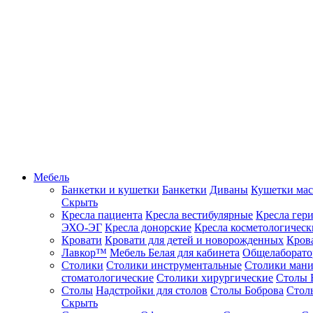
Мебель
Банкетки и кушетки
Банкетки
Диваны
Кушетки ма
Скрыть
Кресла пациента
Кресла вестибулярные
Кресла гер
ЭХО-ЭГ
Кресла донорские
Кресла косметологическ
Кровати
Кровати для детей и новорожденных
Кров
Лавкор™
Мебель Белая для кабинета
Общелаборато
Столики
Столики инструментальные
Столики ман
стоматологические
Столики хирургические
Столы 
Столы
Надстройки для столов
Столы Боброва
Стол
Скрыть