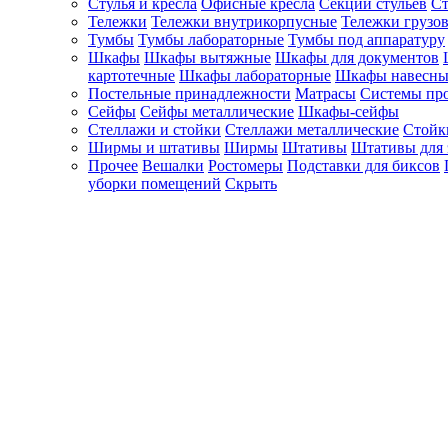
Стулья и кресла
Офисные кресла
Секции стульев
Ст
Тележки
Тележки внутрикорпусные
Тележки грузо
Тумбы
Тумбы лабораторные
Тумбы под аппаратуру
Шкафы
Шкафы вытяжные
Шкафы для документов
картотечные
Шкафы лабораторные
Шкафы навесны
Постельные принадлежности
Матрасы
Системы пр
Сейфы
Сейфы металлические
Шкафы-сейфы
Стеллажи и стойки
Стеллажи металлические
Стойк
Ширмы и штативы
Ширмы
Штативы
Штативы для 
Прочее
Вешалки
Ростомеры
Подставки для биксов
уборки помещений
Скрыть