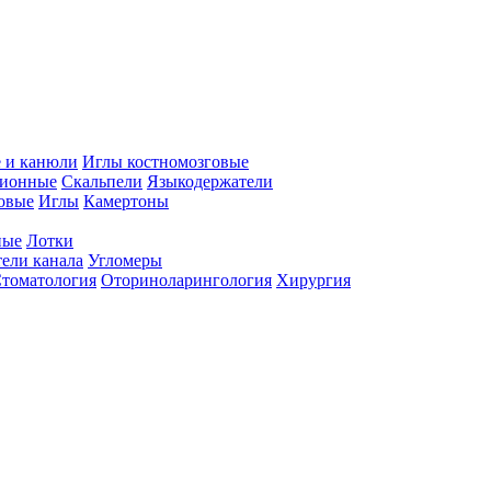
 и канюли
Иглы костномозговые
ционные
Скальпели
Языкодержатели
совые
Иглы
Камертоны
ные
Лотки
ели канала
Угломеры
томатология
Оториноларингология
Хирургия