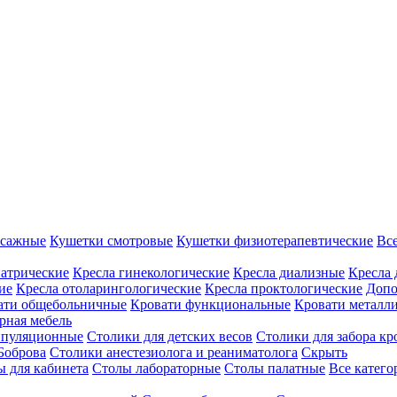
ссажные
Кушетки смотровые
Кушетки физиотерапевтические
Вс
иатрические
Кресла гинекологические
Кресла диализные
Кресла 
ие
Кресла отоларингологические
Кресла проктологические
Допо
ати общебольничные
Кровати функциональные
Кровати металл
рная мебель
ипуляционные
Столики для детских весов
Столики для забора кр
Боброва
Столики анестезиолога и реаниматолога
Скрыть
ы для кабинета
Столы лабораторные
Столы палатные
Все катег