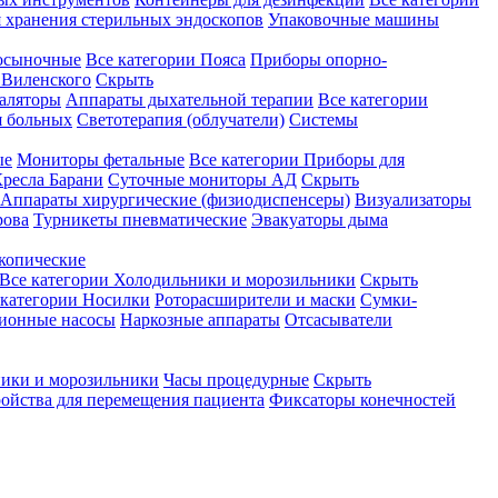
 хранения стерильных эндоскопов
Упаковочные машины
осыночные
Все категории
Пояса
Приборы опорно-
Виленского
Скрыть
аляторы
Аппараты дыхательной терапии
Все категории
я больных
Светотерапия (облучатели)
Системы
ые
Мониторы фетальные
Все категории
Приборы для
ресла Барани
Суточные мониторы АД
Скрыть
Аппараты хирургические (физиодиспенсеры)
Визуализаторы
рова
Турникеты пневматические
Эвакуаторы дыма
копические
Все категории
Холодильники и морозильники
Скрыть
 категории
Носилки
Роторасширители и маски
Сумки-
ионные насосы
Наркозные аппараты
Отсасыватели
ики и морозильники
Часы процедурные
Скрыть
ройства для перемещения пациента
Фиксаторы конечностей