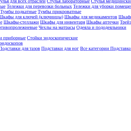
улья для всех отраслей
Стулья лабораторные
Стулья медицински
вые
Тележки для перевозки больных
Тележки для уборки помещ
Тумбы подкатные
Тумбы прикроватные
Шкафы для ключей (ключницы)
Шкафы для медикаментов
Шкафы
е
Шкафы-стеллажи
Шкафы для инвентаря
Шкафы аптечки
Трей
отивопролежневые
Чехлы на матрасы
Одеяла и пододеяльники
и приборные
Стойки эндоскопические
эндоскопов
Подставки для тазов
Подставки для ног
Все категории
Подставки