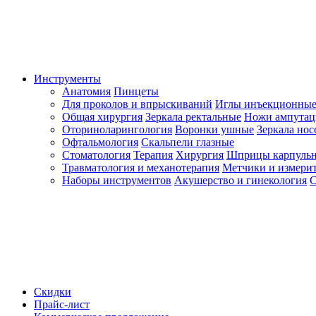
Инструменты
Анатомия
Пинцеты
Для проколов и впрыскиваний
Иглы инъекционные
Общая хирургия
Зеркала ректальные
Ножи ампута
Оториноларингология
Воронки ушные
Зеркала но
Офтальмология
Скальпели глазные
Стоматология
Терапия
Хирургия
Шприцы карпуль
Травматология и механотерапия
Метчики и измерит
Наборы инструментов
Акушерство и гинекология
С
Скидки
Прайс-лист