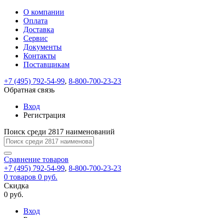
О компании
Восстановление
Обратная
Вход
Регистрация
Оплата
пароля
связь
На
Доставка
вашу
Сервис
почту
Только
Только
Документы
test@example.com
для
для
Ваше
Введите
Заполните
отправлена
Контакты
ИП
ИП
новый
Пароль
На
сообщение
ссылка.
форму.
и
и
Поставщикам
пароль
успешно
вашу
успешно
юр.
юр.
Перейдите
лиц
лиц
отправлено.
восстановлен
почту
+7 (495) 792-54-99
,
8-800-700-23-23
Мы
по
test@test.ru
ней
Обратная связь
отправим
для
отправлена
вам
завершения
Вход
ссылка.
регистрации.
ссылку
Регистрация
Войти
на
указанный
Поиск среди 2817 наименований
Перейдите
Сообщение
Ок
электронный
по
адрес,
ней
Сравнение
товаров
перейдя
для
+7 (495) 792-54-99
,
8-800-700-23-23
по
смены
Запомнить
Забыли
0
товаров
0 руб.
которой
пароля.
меня
пароль?
Скидка
Сменить
вы
0 руб.
сможете
пароль
Войти
Я принимаю условия
задать
Вход
пользовательского