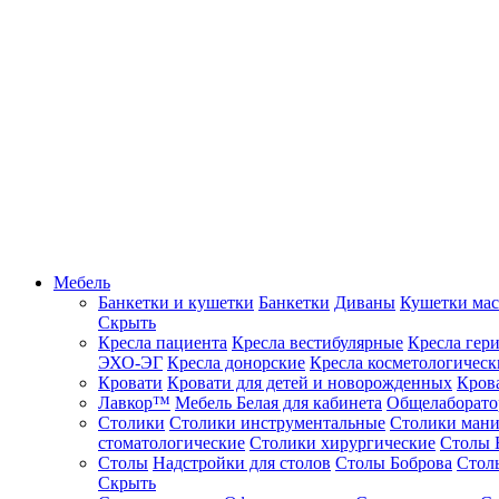
Мебель
Банкетки и кушетки
Банкетки
Диваны
Кушетки ма
Скрыть
Кресла пациента
Кресла вестибулярные
Кресла гер
ЭХО-ЭГ
Кресла донорские
Кресла косметологическ
Кровати
Кровати для детей и новорожденных
Кров
Лавкор™
Мебель Белая для кабинета
Общелаборато
Столики
Столики инструментальные
Столики ман
стоматологические
Столики хирургические
Столы 
Столы
Надстройки для столов
Столы Боброва
Стол
Скрыть