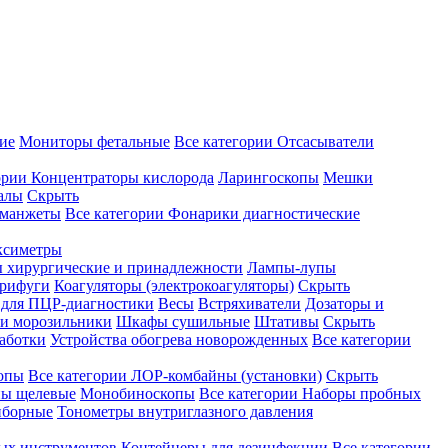
ие
Мониторы фетальные
Все категории
Отсасыватели
ории
Концентраторы кислорода
Ларингоскопы
Мешки
алы
Скрыть
 манжеты
Все категории
Фонарики диагностические
ксиметры
ы хирургические и принадлежности
Лампы-лупы
рифуги
Коагуляторы (электрокоагуляторы)
Скрыть
 для ПЦР-диагностики
Весы
Встряхиватели
Дозаторы и
и морозильники
Шкафы сушильные
Штативы
Скрыть
аботки
Устройства обогрева новорожденных
Все категории
опы
Все категории
ЛОР-комбайны (установки)
Скрыть
ы щелевые
Монобиноскопы
Все категории
Наборы пробных
иборные
Тонометры внутриглазного давления
ных инструментов
Контейнеры для дезинфекции
Все категории