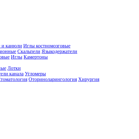
 и канюли
Иглы костномозговые
ционные
Скальпели
Языкодержатели
совые
Иглы
Камертоны
ные
Лотки
ели канала
Угломеры
томатология
Оториноларингология
Хирургия