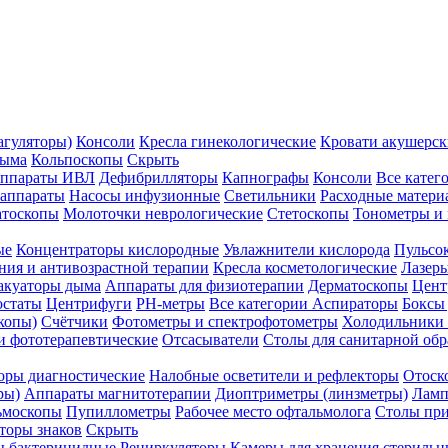
агуляторы)
Консоли
Кресла гинекологические
Кровати акушерск
дыма
Кольпоскопы
Скрыть
ппараты ИВЛ
Дефибрилляторы
Капнографы
Консоли
Все катег
 аппараты
Насосы инфузионные
Светильники
Расходные матери
атоскопы
Молоточки неврологические
Стетоскопы
Тонометры и
ые
Концентраторы кислородные
Увлажнители кислорода
Пульсо
ния и антивозрастной терапии
Кресла косметологические
Лазер
акуаторы дыма
Аппараты для физиотерапии
Дерматоскопы
Цент
остаты
Центрифуги
PH-метры
Все категории
Аспираторы
Боксы
копы)
Счётчики
Фотометры и спектрофотометры
Холодильники 
и фототерапевтические
Отсасыватели
Столы для санитарной обр
оры диагностические
Налобные осветители и рефлекторы
Отоск
ры)
Аппараты магнитотерапии
Диоптриметры (линзметры)
Ламп
ьмоскопы
Пупиллометры
Рабочее место офтальмолога
Столы пр
торы знаков
Скрыть
 бактерицидные
Рециркуляторы
Камеры для хранения стериль