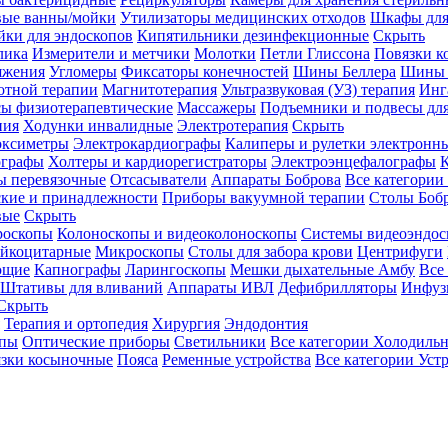
вые ванны/мойки
Утилизаторы медицинских отходов
Шкафы для
ки для эндоскопов
Кипятильники дезинфекционные
Скрыть
лика
Измерители и метчики
Молотки
Петли Глиссона
Повязки к
яжения
Угломеры
Фиксаторы конечностей
Шины Беллера
Шины 
отной терапии
Магнитотерапия
Ультразвуковая (УЗ) терапия
Инг
ы физиотерапевтические
Массажеры
Подъемники и подвесы дл
пия
Ходунки инвалидные
Электротерапия
Скрыть
оксиметры
Электрокардиографы
Калиперы и рулетки электронн
графы
Холтеры и кардиорегистраторы
Электроэнцефалографы
К
ы перевязочные
Отсасыватели
Аппараты Боброва
Все категории
ские и принадлежности
Приборы вакуумной терапии
Столы Боб
вые
Скрыть
роскопы
Колоноскопы и видеоколоноскопы
Системы видеоэндос
ейкоцитарные
Микроскопы
Столы для забора крови
Центрифуги
ющие
Капнографы
Ларингоскопы
Мешки дыхательные Амбу
Все
Штативы для вливаний
Аппараты ИВЛ
Дефибрилляторы
Инфуз
Скрыть
Терапия и ортопедия
Хирургия
Эндодонтия
упы
Оптические приборы
Светильники
Все категории
Холодильн
зки косыночные
Пояса
Ременные устройства
Все категории
Уст