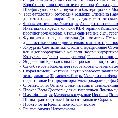
Коробки стерилизационные и фильтры
Ультразвуко
Шкафы сушильные
Облучатели бактерицидные
Мой
Травматология и ортопедия
Бандажи Стремена Пав
Зарегистрироваться
двигательного аппарата
Спицы для скелетного выт
Физиотерапия и реабилитация
Аппараты низкочаст
Инвалидные кресла-коляски
КВЧ-терапия
Комплекс
противопролежневые
Стулья санитарные
УВЧ тера
Функциональная диагностика
Динамометры
Пульс
Зачем
диагностики опорно-двигательного аппарата
Спиро
регистрироваться?
Хирургия
Светильники
Столы операционные
Стол
вен и допоборудование
Консоли
Лазеры хирургиче
Все
Коагуляторы (электрокоагуляторы)
Насосы шприце
покупки
Эндоскопия
Бронхоскопы
Гастроскопы и видеогаст
в
одном
Служба крови
Кресла для забора крови
Счетчики л
месте
Скорая помощь
Аптечки
Жгуты кровоостанавлива
Личный
холодильники
Термоконтейнеры
Укладки и наборы
менеджер
портативные
Рециркуляторы
Электрокардиографы
Стоматология
Оптика
Стерилизация и дезинфекция
Отслеживание
статуса
Прочее
Весы
Дозаторы для антисептиков
Лампы-л
заказа
Иммобилизация
Матрасы вакуумные
Носилки
Повя
Шины транспортные
Щиты спинальные
Скрыть
Проктология
Кресла проктологические
Рентгенология
Негатоскопы