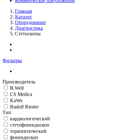
Коммерческое предложение
Главная
Каталог
Оборудование
Диагностика
Стетоскопы
Фильтры
Производитель
B.Well
CS Medica
KaWe
Rudolf Riester
Тип
кардиологический
стетофонендоскоп
терапевтический
фонендоскоп