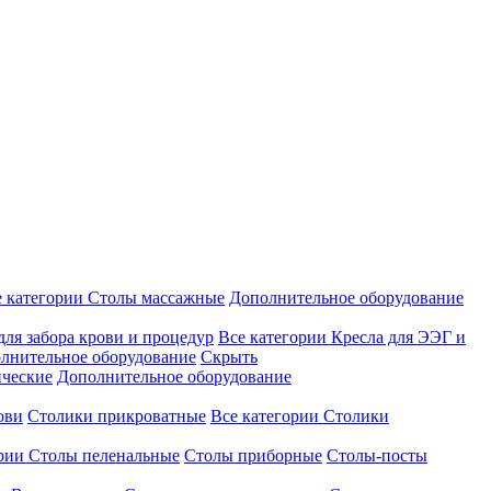
е категории
Столы массажные
Дополнительное оборудование
для забора крови и процедур
Все категории
Кресла для ЭЭГ и
лнительное оборудование
Скрыть
ические
Дополнительное оборудование
ови
Столики прикроватные
Все категории
Столики
ории
Столы пеленальные
Столы приборные
Столы-посты