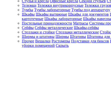
Стулья и кресла
Офисные кресла
Секции стульев
Ст
Тележки
Тележки внутрикорпусные
Тележки грузо
Тумбы
Тумбы лабораторные
Тумбы под аппаратуру
Шкафы
Шкафы вытяжные
Шкафы для документов
картотечные
Шкафы лабораторные
Шкафы навесны
Постельные принадлежности
Матрасы
Системы пр
Сейфы
Сейфы металлические
Шкафы-сейфы
Стеллажи и стойки
Стеллажи металлические
Стойк
Ширмы и штативы
Ширмы
Штативы
Штативы для 
Прочее
Вешалки
Ростомеры
Подставки для биксов
уборки помещений
Скрыть