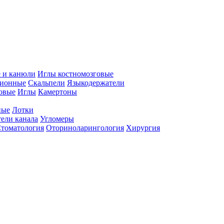
 и канюли
Иглы костномозговые
ционные
Скальпели
Языкодержатели
совые
Иглы
Камертоны
ные
Лотки
ели канала
Угломеры
томатология
Оториноларингология
Хирургия