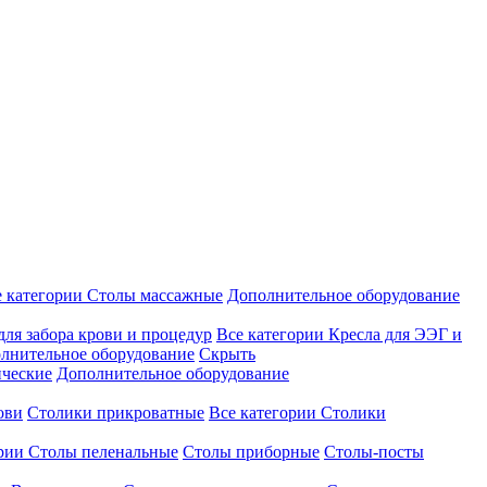
е категории
Столы массажные
Дополнительное оборудование
для забора крови и процедур
Все категории
Кресла для ЭЭГ и
лнительное оборудование
Скрыть
ические
Дополнительное оборудование
ови
Столики прикроватные
Все категории
Столики
ории
Столы пеленальные
Столы приборные
Столы-посты