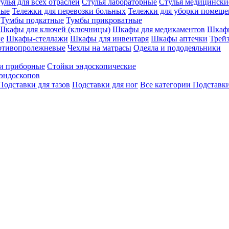
улья для всех отраслей
Стулья лабораторные
Стулья медицински
вые
Тележки для перевозки больных
Тележки для уборки помещ
Тумбы подкатные
Тумбы прикроватные
Шкафы для ключей (ключницы)
Шкафы для медикаментов
Шкафы
е
Шкафы-стеллажи
Шкафы для инвентаря
Шкафы аптечки
Трей
отивопролежневые
Чехлы на матрасы
Одеяла и пододеяльники
и приборные
Стойки эндоскопические
эндоскопов
Подставки для тазов
Подставки для ног
Все категории
Подставки