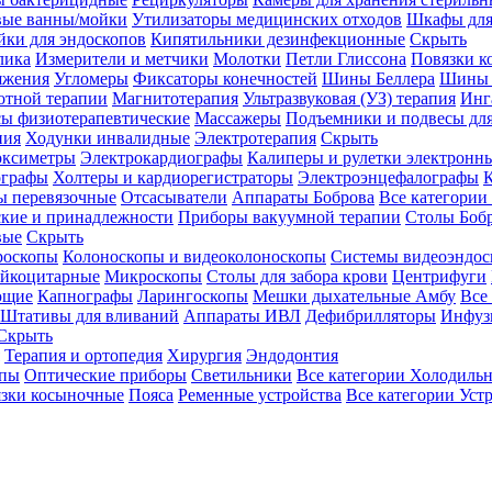
вые ванны/мойки
Утилизаторы медицинских отходов
Шкафы для
ки для эндоскопов
Кипятильники дезинфекционные
Скрыть
лика
Измерители и метчики
Молотки
Петли Глиссона
Повязки к
яжения
Угломеры
Фиксаторы конечностей
Шины Беллера
Шины 
отной терапии
Магнитотерапия
Ультразвуковая (УЗ) терапия
Инг
ы физиотерапевтические
Массажеры
Подъемники и подвесы дл
пия
Ходунки инвалидные
Электротерапия
Скрыть
оксиметры
Электрокардиографы
Калиперы и рулетки электронн
графы
Холтеры и кардиорегистраторы
Электроэнцефалографы
К
ы перевязочные
Отсасыватели
Аппараты Боброва
Все категории
ские и принадлежности
Приборы вакуумной терапии
Столы Боб
вые
Скрыть
роскопы
Колоноскопы и видеоколоноскопы
Системы видеоэндос
ейкоцитарные
Микроскопы
Столы для забора крови
Центрифуги
ющие
Капнографы
Ларингоскопы
Мешки дыхательные Амбу
Все
Штативы для вливаний
Аппараты ИВЛ
Дефибрилляторы
Инфуз
Скрыть
Терапия и ортопедия
Хирургия
Эндодонтия
упы
Оптические приборы
Светильники
Все категории
Холодильн
зки косыночные
Пояса
Ременные устройства
Все категории
Уст