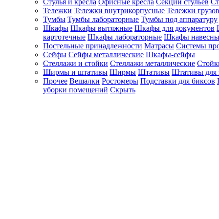
Стулья и кресла
Офисные кресла
Секции стульев
Ст
Тележки
Тележки внутрикорпусные
Тележки грузо
Тумбы
Тумбы лабораторные
Тумбы под аппаратуру
Шкафы
Шкафы вытяжные
Шкафы для документов
картотечные
Шкафы лабораторные
Шкафы навесны
Постельные принадлежности
Матрасы
Системы пр
Сейфы
Сейфы металлические
Шкафы-сейфы
Стеллажи и стойки
Стеллажи металлические
Стойк
Ширмы и штативы
Ширмы
Штативы
Штативы для 
Прочее
Вешалки
Ростомеры
Подставки для биксов
уборки помещений
Скрыть