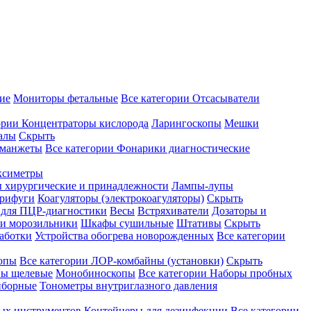
ие
Мониторы фетальные
Все категории
Отсасыватели
ории
Концентраторы кислорода
Ларингоскопы
Мешки
алы
Скрыть
 манжеты
Все категории
Фонарики диагностические
ксиметры
ы хирургические и принадлежности
Лампы-лупы
рифуги
Коагуляторы (электрокоагуляторы)
Скрыть
 для ПЦР-диагностики
Весы
Встряхиватели
Дозаторы и
и морозильники
Шкафы сушильные
Штативы
Скрыть
аботки
Устройства обогрева новорожденных
Все категории
опы
Все категории
ЛОР-комбайны (установки)
Скрыть
ы щелевые
Монобиноскопы
Все категории
Наборы пробных
иборные
Тонометры внутриглазного давления
ных инструментов
Контейнеры для дезинфекции
Все категории