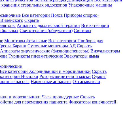
 хранения стерильных эндоскопов
Упаковочные машины
осыночные
Все категории
Пояса
Приборы опорно-
Виленского
Скрыть
аляторы
Аппараты дыхательной терапии
Все категории
я больных
Светотерапия (облучатели)
Системы
ые
Мониторы фетальные
Все категории
Приборы для
ресла Барани
Суточные мониторы АД
Скрыть
Аппараты хирургические (физиодиспенсеры)
Визуализаторы
рова
Турникеты пневматические
Эвакуаторы дыма
копические
Все категории
Холодильники и морозильники
Скрыть
 категории
Носилки
Роторасширители и маски
Сумки-
ионные насосы
Наркозные аппараты
Отсасыватели
ики и морозильники
Часы процедурные
Скрыть
ройства для перемещения пациента
Фиксаторы конечностей