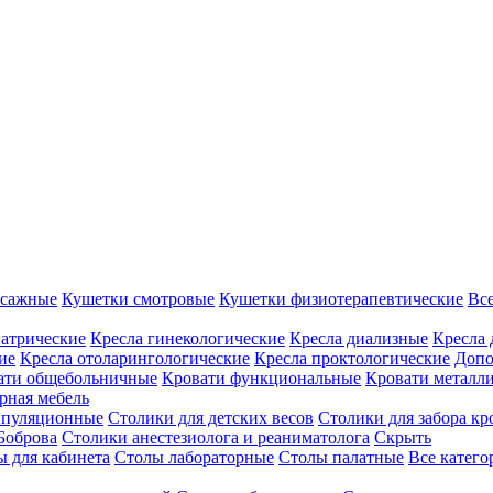
ссажные
Кушетки смотровые
Кушетки физиотерапевтические
Вс
иатрические
Кресла гинекологические
Кресла диализные
Кресла 
ие
Кресла отоларингологические
Кресла проктологические
Допо
ати общебольничные
Кровати функциональные
Кровати металл
рная мебель
ипуляционные
Столики для детских весов
Столики для забора кр
Боброва
Столики анестезиолога и реаниматолога
Скрыть
ы для кабинета
Столы лабораторные
Столы палатные
Все катег