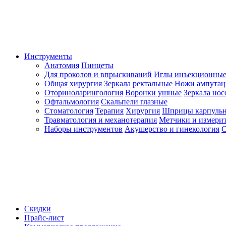
Инструменты
Анатомия
Пинцеты
Для проколов и впрыскиваний
Иглы инъекционные
Общая хирургия
Зеркала ректальные
Ножи ампута
Оториноларингология
Воронки ушные
Зеркала но
Офтальмология
Скальпели глазные
Стоматология
Терапия
Хирургия
Шприцы карпуль
Травматология и механотерапия
Метчики и измерит
Наборы инструментов
Акушерство и гинекология
С
Скидки
Прайс-лист