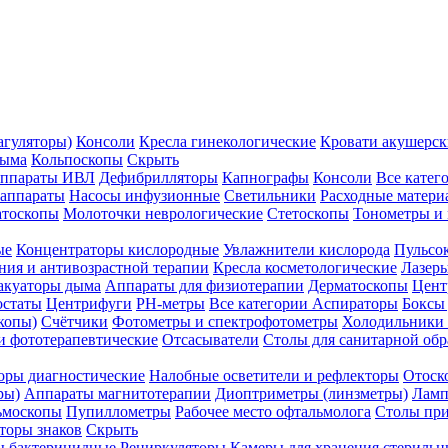
агуляторы)
Консоли
Кресла гинекологические
Кровати акушерск
дыма
Кольпоскопы
Скрыть
ппараты ИВЛ
Дефибрилляторы
Капнографы
Консоли
Все катег
 аппараты
Насосы инфузионные
Светильники
Расходные матери
атоскопы
Молоточки неврологические
Стетоскопы
Тонометры и
ые
Концентраторы кислородные
Увлажнители кислорода
Пульсо
ния и антивозрастной терапии
Кресла косметологические
Лазер
акуаторы дыма
Аппараты для физиотерапии
Дерматоскопы
Цент
остаты
Центрифуги
PH-метры
Все категории
Аспираторы
Боксы
копы)
Счётчики
Фотометры и спектрофотометры
Холодильники 
и фототерапевтические
Отсасыватели
Столы для санитарной обр
оры диагностические
Налобные осветители и рефлекторы
Отоск
ры)
Аппараты магнитотерапии
Диоптриметры (линзметры)
Ламп
ьмоскопы
Пупиллометры
Рабочее место офтальмолога
Столы пр
торы знаков
Скрыть
 бактерицидные
Рециркуляторы
Камеры для хранения стериль