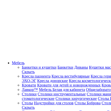
Мебель
Банкетки и кушетки
Банкетки
Диваны
Кушетки ма
Скрыть
Кресла пациента
Кресла вестибулярные
Кресла гер
ЭХО-ЭГ
Кресла донорские
Кресла косметологическ
Кровати
Кровати для детей и новорожденных
Кров
Лавкор™
Мебель Белая для кабинета
Общелаборато
Столики
Столики инструментальные
Столики ман
стоматологические
Столики хирургические
Столы 
Столы
Надстройки для столов
Столы Боброва
Стол
Скрыть