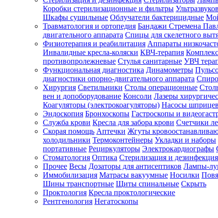
Коробки стерилизационные и фильтры
Ультразвуко
Шкафы сушильные
Облучатели бактерицидные
Мой
Травматология и ортопедия
Бандажи Стремена Пав
Зарегистрироваться
двигательного аппарата
Спицы для скелетного выт
Физиотерапия и реабилитация
Аппараты низкочаст
Инвалидные кресла-коляски
КВЧ-терапия
Комплекс
противопролежневые
Стулья санитарные
УВЧ тера
Функциональная диагностика
Динамометры
Пульс
Зачем
диагностики опорно-двигательного аппарата
Спиро
регистрироваться?
Хирургия
Светильники
Столы операционные
Стол
вен и допоборудование
Консоли
Лазеры хирургиче
Все
Коагуляторы (электрокоагуляторы)
Насосы шприце
покупки
Эндоскопия
Бронхоскопы
Гастроскопы и видеогаст
в
одном
Служба крови
Кресла для забора крови
Счетчики л
месте
Скорая помощь
Аптечки
Жгуты кровоостанавлива
Личный
холодильники
Термоконтейнеры
Укладки и наборы
менеджер
портативные
Рециркуляторы
Электрокардиографы
Стоматология
Оптика
Стерилизация и дезинфекция
Отслеживание
статуса
Прочее
Весы
Дозаторы для антисептиков
Лампы-л
заказа
Иммобилизация
Матрасы вакуумные
Носилки
Повя
Шины транспортные
Щиты спинальные
Скрыть
Проктология
Кресла проктологические
Рентгенология
Негатоскопы