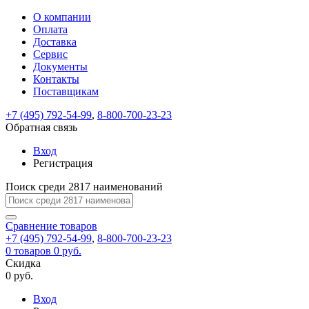
О компании
Восстановление
Обратная
Вход
Регистрация
Оплата
пароля
связь
На
Доставка
вашу
Сервис
почту
Только
Только
Документы
test@example.com
для
для
Ваше
Введите
Заполните
отправлена
Контакты
ИП
ИП
новый
Пароль
На
сообщение
ссылка.
форму.
и
и
Поставщикам
пароль
успешно
вашу
успешно
юр.
юр.
Перейдите
лиц
лиц
отправлено.
восстановлен
почту
+7 (495) 792-54-99
,
8-800-700-23-23
Мы
по
test@test.ru
ней
Обратная связь
отправим
для
отправлена
вам
завершения
Вход
ссылка.
регистрации.
ссылку
Регистрация
Войти
на
указанный
Поиск среди 2817 наименований
Перейдите
Сообщение
Ок
электронный
по
адрес,
ней
Сравнение
товаров
перейдя
для
+7 (495) 792-54-99
,
8-800-700-23-23
по
смены
Запомнить
Забыли
0
товаров
0 руб.
которой
пароля.
меня
пароль?
Скидка
Сменить
вы
0 руб.
сможете
пароль
Войти
Я принимаю условия
задать
Вход
пользовательского