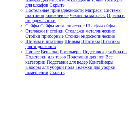
для шкафов
Скрыть
Постельные принадлежности
Матрасы
Системы
противопролежневые
Чехлы на матрасы
Одеяла и
пододеяльники
Сейфы
Сейфы металлические
Шкафы-сейфы
Стеллажи и стойки
Стеллажи металлические
Стойки приборные
Стойки эндоскопические
Ширмы и штативы
Ширмы
Штативы
Штативы
для эндоскопов
Прочее
Вешалки
Ростомеры
Подставки для биксов
Подставки для тазов
Подставки для ног
Все
категории
Подставки для ведер
Контейнеры
Наборы для уборки пола
Тележки для уборки
помещений
Скрыть