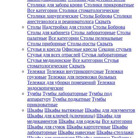
Столики для забора крови
Столики прикроватные
Все категории
Столики стоматологические
Столики хирургические
Столы Боброва
Столики
анестезиолога и реаниматолога
Скрыть
Столы
Надстройки для столов
Столы Боброва
Столы для кабинета
Столы лабораторные
Столы
палатные
Все категории
Столы пеленальные
Столы приборные
Столы-посты
Скрыть
Стулья и кресла
Офисные кресла
Секции стульев
Стулья для всех отраслей
Стулья лабораторные
Стулья медицинские
Все категории
Стулья
стоматологические
Скрыть
Тележки
Тележки внутрикорпусные
Тележки
грузовые
Тележки для перевозки больных
Тележки для уборки помещений
Тележки
эндоскопические
Тумбы
Тумбы лабораторные
Тумбы под
аппаратуру
Тумбы подкатные
Тумбы
прикроватные
Шкафы
Шкафы вытяжные
Шкафы для документов
Шкафы для ключей (ключницы)
Шкафы для
медикаментов
Шкафы для одежды
Все категории
Шкафы для сумок
Шкафы картотечные
Шкафы
лабораторные
Шкафы навесные
Шкафы-стеллажи
Шкафы для инвентаря
Шкафы аптечки
Трейзеры