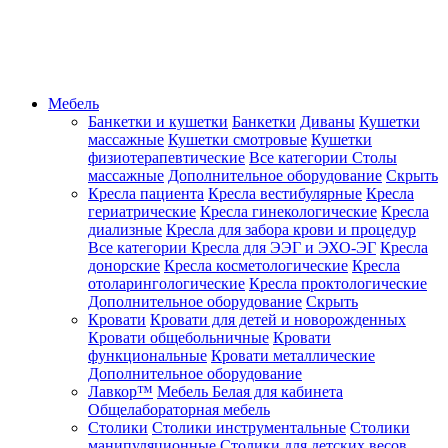
Мебель
Банкетки и кушетки
Банкетки
Диваны
Кушетки
массажные
Кушетки смотровые
Кушетки
физиотерапевтические
Все категории
Столы
массажные
Дополнительное оборудование
Скрыть
Кресла пациента
Кресла вестибулярные
Кресла
гериатрические
Кресла гинекологические
Кресла
диализные
Кресла для забора крови и процедур
Все категории
Кресла для ЭЭГ и ЭХО-ЭГ
Кресла
донорские
Кресла косметологические
Кресла
отоларингологические
Кресла проктологические
Дополнительное оборудование
Скрыть
Кровати
Кровати для детей и новорожденных
Кровати общебольничные
Кровати
функциональные
Кровати металлические
Дополнительное оборудование
Лавкор™
Мебель Белая для кабинета
Общелабораторная мебель
Столики
Столики инструментальные
Столики
манипуляционные
Столики для детских весов