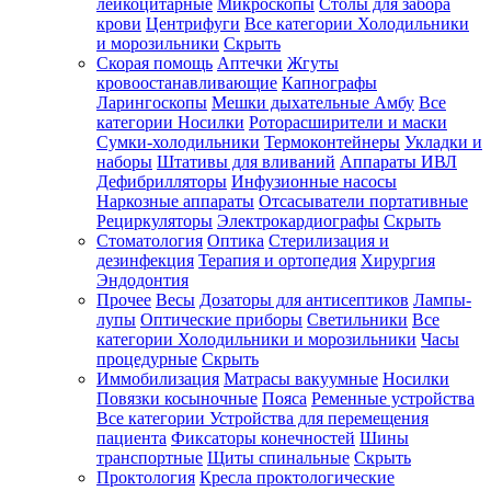
лейкоцитарные
Микроскопы
Столы для забора
крови
Центрифуги
Все категории
Холодильники
и морозильники
Скрыть
Скорая помощь
Аптечки
Жгуты
кровоостанавливающие
Капнографы
Ларингоскопы
Мешки дыхательные Амбу
Все
категории
Носилки
Роторасширители и маски
Сумки-холодильники
Термоконтейнеры
Укладки и
наборы
Штативы для вливаний
Аппараты ИВЛ
Дефибрилляторы
Инфузионные насосы
Наркозные аппараты
Отсасыватели портативные
Рециркуляторы
Электрокардиографы
Скрыть
Стоматология
Оптика
Стерилизация и
дезинфекция
Терапия и ортопедия
Хирургия
Эндодонтия
Прочее
Весы
Дозаторы для антисептиков
Лампы-
лупы
Оптические приборы
Светильники
Все
категории
Холодильники и морозильники
Часы
процедурные
Скрыть
Иммобилизация
Матрасы вакуумные
Носилки
Повязки косыночные
Пояса
Ременные устройства
Все категории
Устройства для перемещения
пациента
Фиксаторы конечностей
Шины
транспортные
Щиты спинальные
Скрыть
Проктология
Кресла проктологические