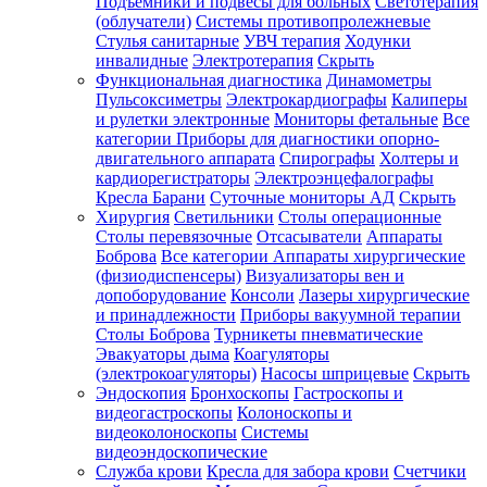
Подъемники и подвесы для больных
Светотерапия
(облучатели)
Системы противопролежневые
Стулья санитарные
УВЧ терапия
Ходунки
инвалидные
Электротерапия
Скрыть
Функциональная диагностика
Динамометры
Пульсоксиметры
Электрокардиографы
Калиперы
и рулетки электронные
Мониторы фетальные
Все
категории
Приборы для диагностики опорно-
двигательного аппарата
Спирографы
Холтеры и
кардиорегистраторы
Электроэнцефалографы
Кресла Барани
Суточные мониторы АД
Скрыть
Хирургия
Светильники
Столы операционные
Столы перевязочные
Отсасыватели
Аппараты
Боброва
Все категории
Аппараты хирургические
(физиодиспенсеры)
Визуализаторы вен и
допоборудование
Консоли
Лазеры хирургические
и принадлежности
Приборы вакуумной терапии
Столы Боброва
Турникеты пневматические
Эвакуаторы дыма
Коагуляторы
(электрокоагуляторы)
Насосы шприцевые
Скрыть
Эндоскопия
Бронхоскопы
Гастроскопы и
видеогастроскопы
Колоноскопы и
видеоколоноскопы
Системы
видеоэндоскопические
Служба крови
Кресла для забора крови
Счетчики