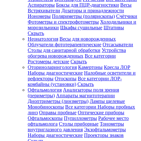
Аспираторы
Боксы для ПЦР-диагностики
Весы
Встряхиватели
Дозаторы и принадлежности
Иономеры
Поляриметры (полярископы)
Счётчики
Фотометры и спектрофотометры
Холодильники и
морозильники
Шкафы сушильные
Штативы
Скрыть
Неонатология
Весы для новорожденных
Облучатели фототерапевтические
Отсасыватели
Столы для санитарной обработки
Устройства
обогрева новорожденных
Все категории
Ростомеры детские
Скрыть
Оториноларингология
Камертоны
Кресла ЛОР
Наборы диагностические
Налобные осветители и
рефлекторы
Отоскопы
Все категории
ЛОР-
комбайны (установки)
Скрыть
Офтальмология
Анализаторы поля зрения
(периметры)
Аппараты магнитотерапии
Диоптриметры (линзметры)
Лампы щелевые
Монобиноскопы
Все категории
Наборы пробных
линз
Оправы пробные
Оптические приборы
Офтальмоскопы
Пупиллометры
Рабочее место
офтальмолога
Столы приборные
Тонометры
внутриглазного давления
Экзофтальмометры
Наборы диагностические
Проекторы знаков
Скрыть