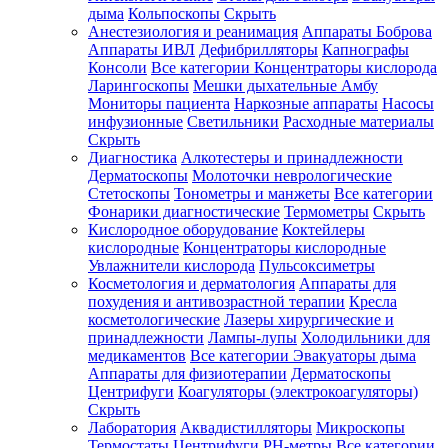
дыма
Кольпоскопы
Скрыть
Анестезиология и реанимация
Аппараты Боброва
Аппараты ИВЛ
Дефибрилляторы
Капнографы
Консоли
Все категории
Концентраторы кислорода
Ларингоскопы
Мешки дыхательные Амбу
Мониторы пациента
Наркозные аппараты
Насосы
инфузионные
Светильники
Расходные материалы
Скрыть
Диагностика
Алкотестеры и принадлежности
Дерматоскопы
Молоточки неврологические
Стетоскопы
Тонометры и манжеты
Все категории
Фонарики диагностические
Термометры
Скрыть
Кислородное оборудование
Коктейлеры
кислородные
Концентраторы кислородные
Увлажнители кислорода
Пульсоксиметры
Косметология и дерматология
Аппараты для
похудения и антивозрастной терапии
Кресла
косметологические
Лазеры хирургические и
принадлежности
Лампы-лупы
Холодильники для
медикаментов
Все категории
Эвакуаторы дыма
Аппараты для физиотерапии
Дерматоскопы
Центрифуги
Коагуляторы (электрокоагуляторы)
Скрыть
Лаборатория
Аквадистилляторы
Микроскопы
Термостаты
Центрифуги
PH-метры
Все категории