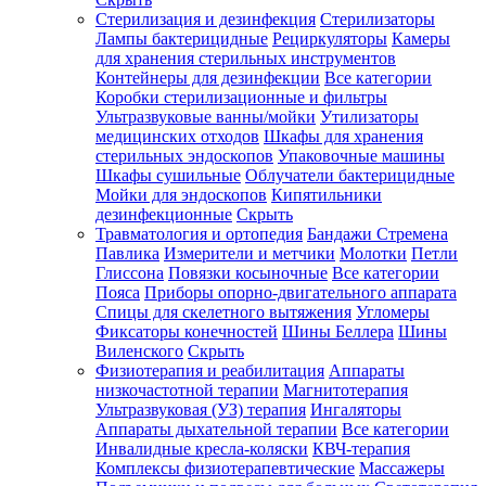
Стерилизация и дезинфекция
Стерилизаторы
Лампы бактерицидные
Рециркуляторы
Камеры
для хранения стерильных инструментов
Контейнеры для дезинфекции
Все категории
Коробки стерилизационные и фильтры
Ультразвуковые ванны/мойки
Утилизаторы
медицинских отходов
Шкафы для хранения
стерильных эндоскопов
Упаковочные машины
Шкафы сушильные
Облучатели бактерицидные
Мойки для эндоскопов
Кипятильники
дезинфекционные
Скрыть
Травматология и ортопедия
Бандажи Стремена
Павлика
Измерители и метчики
Молотки
Петли
Глиссона
Повязки косыночные
Все категории
Пояса
Приборы опорно-двигательного аппарата
Спицы для скелетного вытяжения
Угломеры
Фиксаторы конечностей
Шины Беллера
Шины
Виленского
Скрыть
Физиотерапия и реабилитация
Аппараты
низкочастотной терапии
Магнитотерапия
Ультразвуковая (УЗ) терапия
Ингаляторы
Аппараты дыхательной терапии
Все категории
Инвалидные кресла-коляски
КВЧ-терапия
Комплексы физиотерапевтические
Массажеры