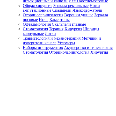
инъекционные и канюли
Иглы костномозговые
Общая хирургия
Зеркала ректальные
Ножи
ампутационные
Скальпели
Языкодержатели
Оториноларингология
Воронки ушные
Зеркала
носовые
Иглы
Камертоны
Офтальмология
Скальпели глазные
Стоматология
Терапия
Хирургия
Шприцы
карпульные
Лотки
Травматология и механотерапия
Метчики и
измерители канала
Угломеры
Наборы инструментов
Акушерство и гинекология
Стоматология
Оториноларингология
Хирургия