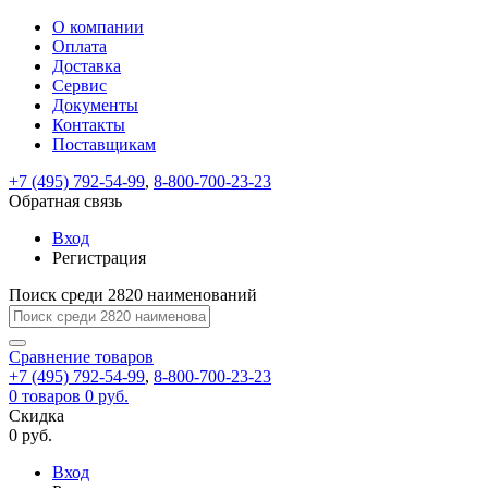
О компании
Восстановление
Обратная
Вход
Регистрация
Оплата
пароля
связь
На
Доставка
вашу
Сервис
почту
Только
Только
Документы
test@example.com
для
для
Ваше
Введите
Заполните
отправлена
Контакты
ИП
ИП
новый
Пароль
На
сообщение
ссылка.
форму.
и
и
Поставщикам
пароль
успешно
вашу
успешно
юр.
юр.
Перейдите
лиц
лиц
отправлено.
восстановлен
почту
+7 (495) 792-54-99
,
8-800-700-23-23
Мы
по
test@test.ru
ней
Обратная связь
отправим
для
отправлена
вам
завершения
Вход
ссылка.
регистрации.
ссылку
Регистрация
Войти
на
указанный
Поиск среди 2820 наименований
Перейдите
Сообщение
Ок
электронный
по
адрес,
ней
Сравнение
товаров
перейдя
для
+7 (495) 792-54-99
,
8-800-700-23-23
по
смены
Запомнить
Забыли
0
товаров
0 руб.
которой
пароля.
меня
пароль?
Скидка
Сменить
вы
0 руб.
сможете
пароль
Войти
Я принимаю условия
задать
Вход
пользовательского