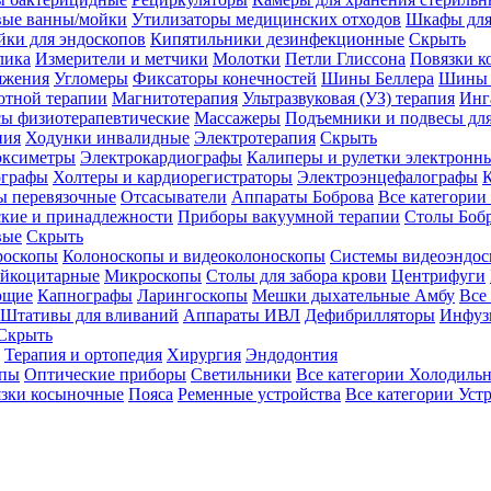
вые ванны/мойки
Утилизаторы медицинских отходов
Шкафы для
ки для эндоскопов
Кипятильники дезинфекционные
Скрыть
лика
Измерители и метчики
Молотки
Петли Глиссона
Повязки к
яжения
Угломеры
Фиксаторы конечностей
Шины Беллера
Шины 
отной терапии
Магнитотерапия
Ультразвуковая (УЗ) терапия
Инг
ы физиотерапевтические
Массажеры
Подъемники и подвесы дл
пия
Ходунки инвалидные
Электротерапия
Скрыть
оксиметры
Электрокардиографы
Калиперы и рулетки электронн
графы
Холтеры и кардиорегистраторы
Электроэнцефалографы
К
ы перевязочные
Отсасыватели
Аппараты Боброва
Все категории
ские и принадлежности
Приборы вакуумной терапии
Столы Боб
вые
Скрыть
роскопы
Колоноскопы и видеоколоноскопы
Системы видеоэндос
ейкоцитарные
Микроскопы
Столы для забора крови
Центрифуги
ющие
Капнографы
Ларингоскопы
Мешки дыхательные Амбу
Все
Штативы для вливаний
Аппараты ИВЛ
Дефибрилляторы
Инфуз
Скрыть
Терапия и ортопедия
Хирургия
Эндодонтия
упы
Оптические приборы
Светильники
Все категории
Холодильн
зки косыночные
Пояса
Ременные устройства
Все категории
Уст