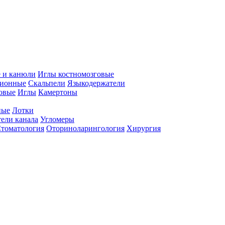
 и канюли
Иглы костномозговые
ционные
Скальпели
Языкодержатели
совые
Иглы
Камертоны
ные
Лотки
ели канала
Угломеры
томатология
Оториноларингология
Хирургия