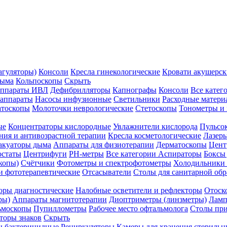
агуляторы)
Консоли
Кресла гинекологические
Кровати акушерск
дыма
Кольпоскопы
Скрыть
ппараты ИВЛ
Дефибрилляторы
Капнографы
Консоли
Все катег
 аппараты
Насосы инфузионные
Светильники
Расходные матери
атоскопы
Молоточки неврологические
Стетоскопы
Тонометры и
ые
Концентраторы кислородные
Увлажнители кислорода
Пульсо
ния и антивозрастной терапии
Кресла косметологические
Лазер
акуаторы дыма
Аппараты для физиотерапии
Дерматоскопы
Цент
остаты
Центрифуги
PH-метры
Все категории
Аспираторы
Боксы
копы)
Счётчики
Фотометры и спектрофотометры
Холодильники 
и фототерапевтические
Отсасыватели
Столы для санитарной обр
оры диагностические
Налобные осветители и рефлекторы
Отоск
ры)
Аппараты магнитотерапии
Диоптриметры (линзметры)
Ламп
ьмоскопы
Пупиллометры
Рабочее место офтальмолога
Столы пр
торы знаков
Скрыть
 бактерицидные
Рециркуляторы
Камеры для хранения стериль