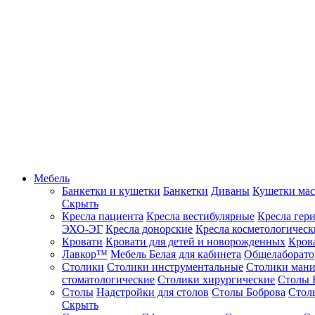
Мебель
Банкетки и кушетки
Банкетки
Диваны
Кушетки ма
Скрыть
Кресла пациента
Кресла вестибулярные
Кресла гер
ЭХО-ЭГ
Кресла донорские
Кресла косметологическ
Кровати
Кровати для детей и новорожденных
Кров
Лавкор™
Мебель Белая для кабинета
Общелаборато
Столики
Столики инструментальные
Столики ман
стоматологические
Столики хирургические
Столы 
Столы
Надстройки для столов
Столы Боброва
Стол
Скрыть