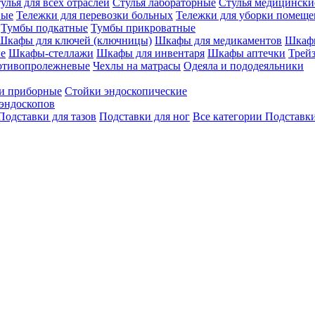
улья для всех отраслей
Стулья лабораторные
Стулья медицински
вые
Тележки для перевозки больных
Тележки для уборки помещ
Тумбы подкатные
Тумбы прикроватные
Шкафы для ключей (ключницы)
Шкафы для медикаментов
Шкафы
е
Шкафы-стеллажи
Шкафы для инвентаря
Шкафы аптечки
Трей
отивопролежневые
Чехлы на матрасы
Одеяла и пододеяльники
и приборные
Стойки эндоскопические
эндоскопов
Подставки для тазов
Подставки для ног
Все категории
Подставки