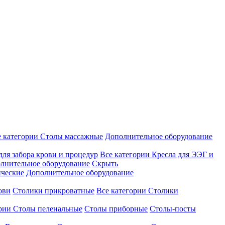
е категории
Столы массажные
Дополнительное оборудование
для забора крови и процедур
Все категории
Кресла для ЭЭГ и
лнительное оборудование
Скрыть
ические
Дополнительное оборудование
ови
Столики прикроватные
Все категории
Столики
ории
Столы пеленальные
Столы приборные
Столы-посты