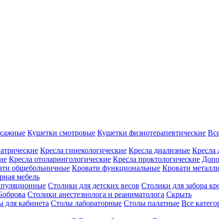
ссажные
Кушетки смотровые
Кушетки физиотерапевтические
Вс
иатрические
Кресла гинекологические
Кресла диализные
Кресла 
ие
Кресла отоларингологические
Кресла проктологические
Допо
ати общебольничные
Кровати функциональные
Кровати металл
рная мебель
ипуляционные
Столики для детских весов
Столики для забора кр
Боброва
Столики анестезиолога и реаниматолога
Скрыть
ы для кабинета
Столы лабораторные
Столы палатные
Все катег