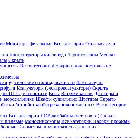
ие
Мониторы фетальные
Все категории
Отсасыватели
ории
Концентраторы кислорода
Ларингоскопы
Мешки
алы
Скрыть
 манжеты
Все категории
Фонарики диагностические
ксиметры
ы хирургические и принадлежности
Лампы-лупы
рифуги
Коагуляторы (электрокоагуляторы)
Скрыть
 для ПЦР-диагностики
Весы
Встряхиватели
Дозаторы и
и морозильники
Шкафы сушильные
Штативы
Скрыть
аботки
Устройства обогрева новорожденных
Все категории
опы
Все категории
ЛОР-комбайны (установки)
Скрыть
ы щелевые
Монобиноскопы
Все категории
Наборы пробных
иборные
Тонометры внутриглазного давления
ных инструментов
Контейнеры для дезинфекции
Все категории