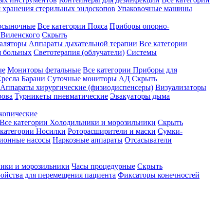
 хранения стерильных эндоскопов
Упаковочные машины
осыночные
Все категории
Пояса
Приборы опорно-
Виленского
Скрыть
аляторы
Аппараты дыхательной терапии
Все категории
я больных
Светотерапия (облучатели)
Системы
ые
Мониторы фетальные
Все категории
Приборы для
ресла Барани
Суточные мониторы АД
Скрыть
Аппараты хирургические (физиодиспенсеры)
Визуализаторы
рова
Турникеты пневматические
Эвакуаторы дыма
копические
Все категории
Холодильники и морозильники
Скрыть
 категории
Носилки
Роторасширители и маски
Сумки-
ионные насосы
Наркозные аппараты
Отсасыватели
ики и морозильники
Часы процедурные
Скрыть
ройства для перемещения пациента
Фиксаторы конечностей