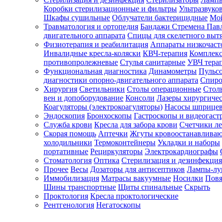
Коробки стерилизационные и фильтры
Ультразвуко
Шкафы сушильные
Облучатели бактерицидные
Мой
Травматология и ортопедия
Бандажи Стремена Пав
Зарегистрироваться
двигательного аппарата
Спицы для скелетного выт
Физиотерапия и реабилитация
Аппараты низкочаст
Инвалидные кресла-коляски
КВЧ-терапия
Комплекс
противопролежневые
Стулья санитарные
УВЧ тера
Функциональная диагностика
Динамометры
Пульс
Зачем
диагностики опорно-двигательного аппарата
Спиро
регистрироваться?
Хирургия
Светильники
Столы операционные
Стол
вен и допоборудование
Консоли
Лазеры хирургиче
Все
Коагуляторы (электрокоагуляторы)
Насосы шприце
покупки
Эндоскопия
Бронхоскопы
Гастроскопы и видеогаст
в
одном
Служба крови
Кресла для забора крови
Счетчики л
месте
Скорая помощь
Аптечки
Жгуты кровоостанавлива
Личный
холодильники
Термоконтейнеры
Укладки и наборы
менеджер
портативные
Рециркуляторы
Электрокардиографы
Стоматология
Оптика
Стерилизация и дезинфекция
Отслеживание
статуса
Прочее
Весы
Дозаторы для антисептиков
Лампы-л
заказа
Иммобилизация
Матрасы вакуумные
Носилки
Повя
Шины транспортные
Щиты спинальные
Скрыть
Проктология
Кресла проктологические
Рентгенология
Негатоскопы