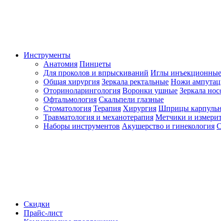
Инструменты
Анатомия
Пинцеты
Для проколов и впрыскиваний
Иглы инъекционные
Общая хирургия
Зеркала ректальные
Ножи ампута
Оториноларингология
Воронки ушные
Зеркала но
Офтальмология
Скальпели глазные
Стоматология
Терапия
Хирургия
Шприцы карпуль
Травматология и механотерапия
Метчики и измерит
Наборы инструментов
Акушерство и гинекология
С
Скидки
Прайс-лист