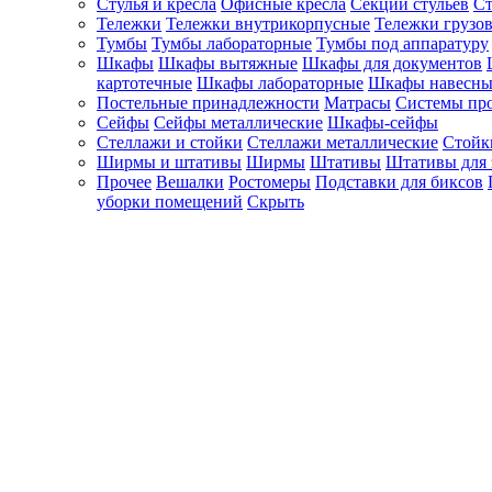
Стулья и кресла
Офисные кресла
Секции стульев
Ст
Тележки
Тележки внутрикорпусные
Тележки грузо
Тумбы
Тумбы лабораторные
Тумбы под аппаратуру
Шкафы
Шкафы вытяжные
Шкафы для документов
картотечные
Шкафы лабораторные
Шкафы навесны
Постельные принадлежности
Матрасы
Системы пр
Сейфы
Сейфы металлические
Шкафы-сейфы
Стеллажи и стойки
Стеллажи металлические
Стойк
Ширмы и штативы
Ширмы
Штативы
Штативы для 
Прочее
Вешалки
Ростомеры
Подставки для биксов
уборки помещений
Скрыть