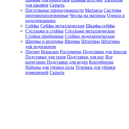
для шкафов
Скрыть
Постельные принадлежности
Матрасы
Системы
противопролежневые
Чехлы на матрасы
Одеяла и
пододеяльники
Сейфы
Сейфы металлические
Шкафы-сейфы
Стеллажи и стойки
Стеллажи металлические
Стойки приборные
Стойки эндоскопические
Ширмы и штативы
Ширмы
Штативы
Штативы
для эндоскопов
Прочее
Вешалки
Ростомеры
Подставки для биксов
Подставки для тазов
Подставки для ног
Все
категории
Подставки для ведер
Контейнеры
Наборы для уборки пола
Тележки для уборки
помещений
Скрыть