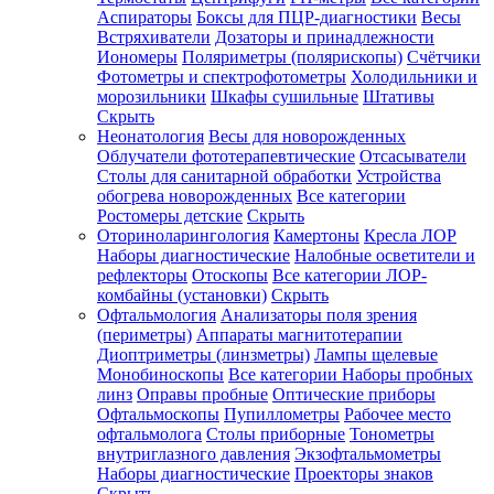
Аспираторы
Боксы для ПЦР-диагностики
Весы
Встряхиватели
Дозаторы и принадлежности
Иономеры
Поляриметры (полярископы)
Счётчики
Фотометры и спектрофотометры
Холодильники и
морозильники
Шкафы сушильные
Штативы
Скрыть
Неонатология
Весы для новорожденных
Облучатели фототерапевтические
Отсасыватели
Столы для санитарной обработки
Устройства
обогрева новорожденных
Все категории
Ростомеры детские
Скрыть
Оториноларингология
Камертоны
Кресла ЛОР
Наборы диагностические
Налобные осветители и
рефлекторы
Отоскопы
Все категории
ЛОР-
комбайны (установки)
Скрыть
Офтальмология
Анализаторы поля зрения
(периметры)
Аппараты магнитотерапии
Диоптриметры (линзметры)
Лампы щелевые
Монобиноскопы
Все категории
Наборы пробных
линз
Оправы пробные
Оптические приборы
Офтальмоскопы
Пупиллометры
Рабочее место
офтальмолога
Столы приборные
Тонометры
внутриглазного давления
Экзофтальмометры
Наборы диагностические
Проекторы знаков
Скрыть