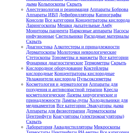
дыма
Кольпоскопы
Скрыть
Анестезиология и реанимация
Аппараты Боброва
Аппараты ИВЛ
Дефибрилляторы
Капнографы
Консоли
Все категории
Концентраторы кислорода
Ларингоскопы
Мешки дыхательные Амбу
Мониторы пациента
Наркозные аппараты
Насосы
инфузионные
Светильники
Расходные материалы
Скрыть
Диагностика
Алкотестеры и принадлежности
Дерматоскопы
Молоточки неврологические
Стетоскопы
Тонометры и манжеты
Все категории
Фонарики диагностические
Термометры
Скрыть
Кислородное оборудование
Коктейлеры
кислородные
Концентраторы кислородные
Увлажнители кислорода
Пульсоксиметры
Косметология и дерматология
Аппараты для
похудения и антивозрастной терапии
Кресла
косметологические
Лазеры хирургические и
принадлежности
Лампы-лупы
Холодильники для
медикаментов
Все категории
Эвакуаторы дыма
Аппараты для физиотерапии
Дерматоскопы
Центрифуги
Коагуляторы (электрокоагуляторы)
Скрыть
Лаборатория
Аквадистилляторы
Микроскопы
Термостаты
Центрифуги
PH-метры
Все категории