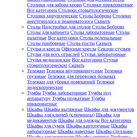
Столики для забора крови
Столики прикроватные
Все категории
Столики стоматологические
Столики хирургические
Столы Боброва
Столики
анестезиолога и реаниматолога
Скрыть
Столы
Надстройки для столов
Столы Боброва
Столы для кабинета
Столы лабораторные
Столы
палатные
Все категории
Столы пеленальные
Столы приборные
Столы-посты
Скрыть
Стулья и кресла
Офисные кресла
Секции стульев
Стулья для всех отраслей
Стулья лабораторные
Стулья медицинские
Все категории
Стулья
стоматологические
Скрыть
Тележки
Тележки внутрикорпусные
Тележки
грузовые
Тележки для перевозки больных
Тележки для уборки помещений
Тележки
эндоскопические
Тумбы
Тумбы лабораторные
Тумбы под
аппаратуру
Тумбы подкатные
Тумбы
прикроватные
Шкафы
Шкафы вытяжные
Шкафы для документов
Шкафы для ключей (ключницы)
Шкафы для
медикаментов
Шкафы для одежды
Все категории
Шкафы для сумок
Шкафы картотечные
Шкафы
лабораторные
Шкафы навесные
Шкафы-стеллажи
Шкафы для инвентаря
Шкафы аптечки
Трейзеры