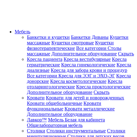
Мебель
Банкетки и кушетки
Банкетки
Диваны
Кушетки
массажные
Кушетки смотровые
Кушетки
физиотерапевтические
Все категории
Столы
массажные
Дополнительное оборудование
Скрыть
Кресла пациента
Кресла вестибулярные
Кресла
гериатрические
Кресла гинекологические
Кресла
диализные
Кресла для забора крови и процедур
Все категории
Кресла для ЭЭГ и ЭХО-ЭГ
Кресла
донорские
Кресла косметологические
Кресла
отоларингологические
Кресла проктологические
Дополнительное оборудование
Скрыть
Кровати
Кровати для детей и новорожденных
Кровати общебольничные
Кровати
функциональные
Кровати металлические
Дополнительное оборудование
Лавкор™
Мебель Белая для кабинета
Общелабораторная мебель
Столики
Столики инструментальные
Столики
манипуляционные
Столики для детских весов