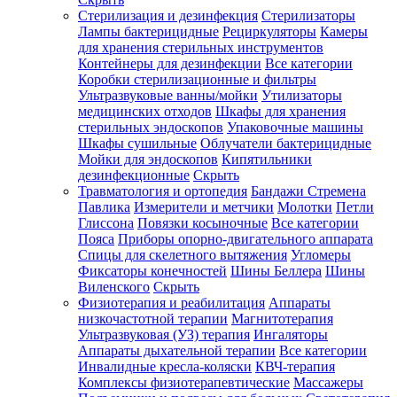
Стерилизация и дезинфекция
Стерилизаторы
Лампы бактерицидные
Рециркуляторы
Камеры
для хранения стерильных инструментов
Контейнеры для дезинфекции
Все категории
Коробки стерилизационные и фильтры
Ультразвуковые ванны/мойки
Утилизаторы
медицинских отходов
Шкафы для хранения
стерильных эндоскопов
Упаковочные машины
Шкафы сушильные
Облучатели бактерицидные
Мойки для эндоскопов
Кипятильники
дезинфекционные
Скрыть
Травматология и ортопедия
Бандажи Стремена
Павлика
Измерители и метчики
Молотки
Петли
Глиссона
Повязки косыночные
Все категории
Пояса
Приборы опорно-двигательного аппарата
Спицы для скелетного вытяжения
Угломеры
Фиксаторы конечностей
Шины Беллера
Шины
Виленского
Скрыть
Физиотерапия и реабилитация
Аппараты
низкочастотной терапии
Магнитотерапия
Ультразвуковая (УЗ) терапия
Ингаляторы
Аппараты дыхательной терапии
Все категории
Инвалидные кресла-коляски
КВЧ-терапия
Комплексы физиотерапевтические
Массажеры