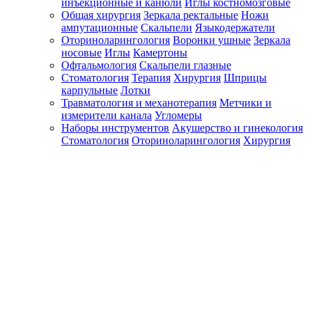
инъекционные и канюли
Иглы костномозговые
Общая хирургия
Зеркала ректальные
Ножи
ампутационные
Скальпели
Языкодержатели
Оториноларингология
Воронки ушные
Зеркала
носовые
Иглы
Камертоны
Офтальмология
Скальпели глазные
Стоматология
Терапия
Хирургия
Шприцы
карпульные
Лотки
Травматология и механотерапия
Метчики и
измерители канала
Угломеры
Наборы инструментов
Акушерство и гинекология
Стоматология
Оториноларингология
Хирургия