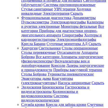
Подъемники и подвесы для больных
Светотерапия
(облучатели)
Системы противопролежневые
Стулья санитарные
УВЧ терапия
Ходунки
инвалидные
Электротерапия
Скрыть
Функциональная диагностика
Динамометры
Пульсоксиметры
Электрокардиографы
Калиперы
и рулетки электронные
Мониторы фетальные
Все
категории
Приборы для диагностики опорно-
двигательного аппарата
Спирографы
Холтеры и
кардиорегистраторы
Электроэнцефалографы
Кресла Барани
Суточные мониторы АД
Скрыть
Хирургия
Светильники
Столы операционные
Столы перевязочные
Отсасыватели
Аппараты
Боброва
Все категории
Аппараты хирургические
(физиодиспенсеры)
Визуализаторы вен и
допоборудование
Консоли
Лазеры хирургические
и принадлежности
Приборы вакуумной терапии
Столы Боброва
Турникеты пневматические
Эвакуаторы дыма
Коагуляторы
(электрокоагуляторы)
Насосы шприцевые
Скрыть
Эндоскопия
Бронхоскопы
Гастроскопы и
видеогастроскопы
Колоноскопы и
видеоколоноскопы
Системы
видеоэндоскопические
Служба крови
Кресла для забора крови
Счетчики