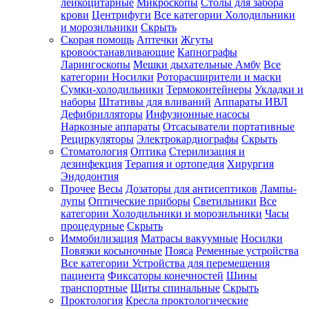
лейкоцитарные
Микроскопы
Столы для забора
крови
Центрифуги
Все категории
Холодильники
и морозильники
Скрыть
Скорая помощь
Аптечки
Жгуты
кровоостанавливающие
Капнографы
Ларингоскопы
Мешки дыхательные Амбу
Все
категории
Носилки
Роторасширители и маски
Сумки-холодильники
Термоконтейнеры
Укладки и
наборы
Штативы для вливаний
Аппараты ИВЛ
Дефибрилляторы
Инфузионные насосы
Наркозные аппараты
Отсасыватели портативные
Рециркуляторы
Электрокардиографы
Скрыть
Стоматология
Оптика
Стерилизация и
дезинфекция
Терапия и ортопедия
Хирургия
Эндодонтия
Прочее
Весы
Дозаторы для антисептиков
Лампы-
лупы
Оптические приборы
Светильники
Все
категории
Холодильники и морозильники
Часы
процедурные
Скрыть
Иммобилизация
Матрасы вакуумные
Носилки
Повязки косыночные
Пояса
Ременные устройства
Все категории
Устройства для перемещения
пациента
Фиксаторы конечностей
Шины
транспортные
Щиты спинальные
Скрыть
Проктология
Кресла проктологические