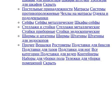
для шкафов
Скрыть
Постельные принадлежности
Матрасы
Системы
противопролежневые
Чехлы на матрасы
Одеяла и
пододеяльники
Сейфы
Сейфы металлические
Шкафы-сейфы
Стеллажи и стойки
Стеллажи металлические
Стойки приборные
Стойки эндоскопические
Ширмы и штативы
Ширмы
Штативы
Штативы
для эндоскопов
Прочее
Вешалки
Ростомеры
Подставки для биксов
Подставки для тазов
Подставки для ног
Все
категории
Подставки для ведер
Контейнеры
Наборы для уборки пола
Тележки для уборки
помещений
Скрыть