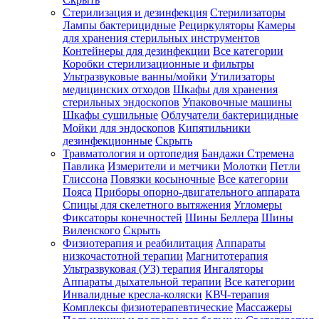
Стерилизация и дезинфекция
Стерилизаторы
Лампы бактерицидные
Рециркуляторы
Камеры
для хранения стерильных инструментов
Контейнеры для дезинфекции
Все категории
Коробки стерилизационные и фильтры
Ультразвуковые ванны/мойки
Утилизаторы
медицинских отходов
Шкафы для хранения
стерильных эндоскопов
Упаковочные машины
Шкафы сушильные
Облучатели бактерицидные
Мойки для эндоскопов
Кипятильники
дезинфекционные
Скрыть
Травматология и ортопедия
Бандажи Стремена
Павлика
Измерители и метчики
Молотки
Петли
Глиссона
Повязки косыночные
Все категории
Пояса
Приборы опорно-двигательного аппарата
Спицы для скелетного вытяжения
Угломеры
Фиксаторы конечностей
Шины Беллера
Шины
Виленского
Скрыть
Физиотерапия и реабилитация
Аппараты
низкочастотной терапии
Магнитотерапия
Ультразвуковая (УЗ) терапия
Ингаляторы
Аппараты дыхательной терапии
Все категории
Инвалидные кресла-коляски
КВЧ-терапия
Комплексы физиотерапевтические
Массажеры