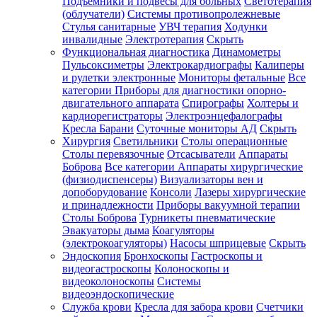
Подъемники и подвесы для больных
Светотерапия
(облучатели)
Системы противопролежневые
Стулья санитарные
УВЧ терапия
Ходунки
инвалидные
Электротерапия
Скрыть
Функциональная диагностика
Динамометры
Пульсоксиметры
Электрокардиографы
Калиперы
и рулетки электронные
Мониторы фетальные
Все
категории
Приборы для диагностики опорно-
двигательного аппарата
Спирографы
Холтеры и
кардиорегистраторы
Электроэнцефалографы
Кресла Барани
Суточные мониторы АД
Скрыть
Хирургия
Светильники
Столы операционные
Столы перевязочные
Отсасыватели
Аппараты
Боброва
Все категории
Аппараты хирургические
(физиодиспенсеры)
Визуализаторы вен и
допоборудование
Консоли
Лазеры хирургические
и принадлежности
Приборы вакуумной терапии
Столы Боброва
Турникеты пневматические
Эвакуаторы дыма
Коагуляторы
(электрокоагуляторы)
Насосы шприцевые
Скрыть
Эндоскопия
Бронхоскопы
Гастроскопы и
видеогастроскопы
Колоноскопы и
видеоколоноскопы
Системы
видеоэндоскопические
Служба крови
Кресла для забора крови
Счетчики