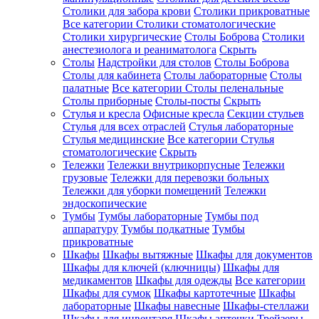
Столики для забора крови
Столики прикроватные
Все категории
Столики стоматологические
Столики хирургические
Столы Боброва
Столики
анестезиолога и реаниматолога
Скрыть
Столы
Надстройки для столов
Столы Боброва
Столы для кабинета
Столы лабораторные
Столы
палатные
Все категории
Столы пеленальные
Столы приборные
Столы-посты
Скрыть
Стулья и кресла
Офисные кресла
Секции стульев
Стулья для всех отраслей
Стулья лабораторные
Стулья медицинские
Все категории
Стулья
стоматологические
Скрыть
Тележки
Тележки внутрикорпусные
Тележки
грузовые
Тележки для перевозки больных
Тележки для уборки помещений
Тележки
эндоскопические
Тумбы
Тумбы лабораторные
Тумбы под
аппаратуру
Тумбы подкатные
Тумбы
прикроватные
Шкафы
Шкафы вытяжные
Шкафы для документов
Шкафы для ключей (ключницы)
Шкафы для
медикаментов
Шкафы для одежды
Все категории
Шкафы для сумок
Шкафы картотечные
Шкафы
лабораторные
Шкафы навесные
Шкафы-стеллажи
Шкафы для инвентаря
Шкафы аптечки
Трейзеры