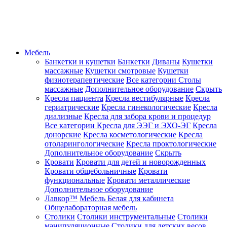
Мебель
Банкетки и кушетки
Банкетки
Диваны
Кушетки
массажные
Кушетки смотровые
Кушетки
физиотерапевтические
Все категории
Столы
массажные
Дополнительное оборудование
Скрыть
Кресла пациента
Кресла вестибулярные
Кресла
гериатрические
Кресла гинекологические
Кресла
диализные
Кресла для забора крови и процедур
Все категории
Кресла для ЭЭГ и ЭХО-ЭГ
Кресла
донорские
Кресла косметологические
Кресла
отоларингологические
Кресла проктологические
Дополнительное оборудование
Скрыть
Кровати
Кровати для детей и новорожденных
Кровати общебольничные
Кровати
функциональные
Кровати металлические
Дополнительное оборудование
Лавкор™
Мебель Белая для кабинета
Общелабораторная мебель
Столики
Столики инструментальные
Столики
манипуляционные
Столики для детских весов