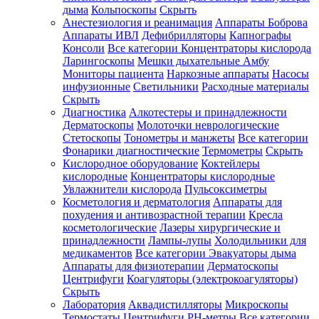
дыма
Кольпоскопы
Скрыть
Анестезиология и реанимация
Аппараты Боброва
Аппараты ИВЛ
Дефибрилляторы
Капнографы
Консоли
Все категории
Концентраторы кислорода
Ларингоскопы
Мешки дыхательные Амбу
Мониторы пациента
Наркозные аппараты
Насосы
инфузионные
Светильники
Расходные материалы
Скрыть
Диагностика
Алкотестеры и принадлежности
Дерматоскопы
Молоточки неврологические
Стетоскопы
Тонометры и манжеты
Все категории
Фонарики диагностические
Термометры
Скрыть
Кислородное оборудование
Коктейлеры
кислородные
Концентраторы кислородные
Увлажнители кислорода
Пульсоксиметры
Косметология и дерматология
Аппараты для
похудения и антивозрастной терапии
Кресла
косметологические
Лазеры хирургические и
принадлежности
Лампы-лупы
Холодильники для
медикаментов
Все категории
Эвакуаторы дыма
Аппараты для физиотерапии
Дерматоскопы
Центрифуги
Коагуляторы (электрокоагуляторы)
Скрыть
Лаборатория
Аквадистилляторы
Микроскопы
Термостаты
Центрифуги
PH-метры
Все категории