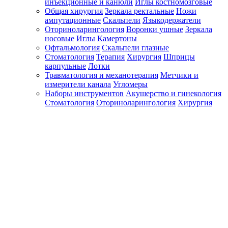
инъекционные и канюли
Иглы костномозговые
Общая хирургия
Зеркала ректальные
Ножи
ампутационные
Скальпели
Языкодержатели
Оториноларингология
Воронки ушные
Зеркала
носовые
Иглы
Камертоны
Офтальмология
Скальпели глазные
Стоматология
Терапия
Хирургия
Шприцы
карпульные
Лотки
Травматология и механотерапия
Метчики и
измерители канала
Угломеры
Наборы инструментов
Акушерство и гинекология
Стоматология
Оториноларингология
Хирургия