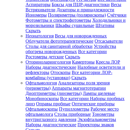
Аспираторы
Боксы для ПЦР-диагностики
Весы
Встряхиватели
Дозаторы и принадлежности
Иономеры
Поляриметры (полярископы)
Счётчики
Фотометры и спектрофотометры
Холодильники и
морозильники
Шкафы сушильные
Штативы
Скрыть
Неонатология
Весы для новорожденных
Облучатели фототерапевтические
Отсасыватели
Столы для санитарной обработки
Устройства
обогрева новорожденных
Все категории
Ростомеры детские
Скрыть
Оториноларингология
Камертоны
Кресла ЛОР
Наборы диагностические
Налобные осветители и
рефлекторы
Отоскопы
Все категории
ЛОР-
комбайны (установки)
Скрыть
Офтальмология
Анализаторы поля зрения
(периметры)
Аппараты магнитотерапии
Диоптриметры (линзметры)
Лампы щелевые
Монобиноскопы
Все категории
Наборы пробных
линз
Оправы пробные
Оптические приборы
Офтальмоскопы
Пупиллометры
Рабочее место
офтальмолога
Столы приборные
Тонометры
внутриглазного давления
Экзофтальмометры
Наборы диагностические
Проекторы знаков
Скрыть