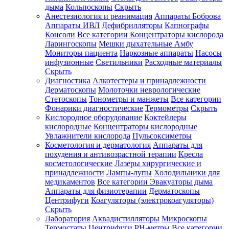
дыма
Кольпоскопы
Скрыть
Анестезиология и реанимация
Аппараты Боброва
Аппараты ИВЛ
Дефибрилляторы
Капнографы
Консоли
Все категории
Концентраторы кислорода
Ларингоскопы
Мешки дыхательные Амбу
Мониторы пациента
Наркозные аппараты
Насосы
инфузионные
Светильники
Расходные материалы
Скрыть
Диагностика
Алкотестеры и принадлежности
Дерматоскопы
Молоточки неврологические
Стетоскопы
Тонометры и манжеты
Все категории
Фонарики диагностические
Термометры
Скрыть
Кислородное оборудование
Коктейлеры
кислородные
Концентраторы кислородные
Увлажнители кислорода
Пульсоксиметры
Косметология и дерматология
Аппараты для
похудения и антивозрастной терапии
Кресла
косметологические
Лазеры хирургические и
принадлежности
Лампы-лупы
Холодильники для
медикаментов
Все категории
Эвакуаторы дыма
Аппараты для физиотерапии
Дерматоскопы
Центрифуги
Коагуляторы (электрокоагуляторы)
Скрыть
Лаборатория
Аквадистилляторы
Микроскопы
Термостаты
Центрифуги
PH-метры
Все категории