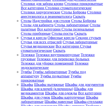
Столики для забора крови
Столики прикроватные
Все категории
Столики стоматологические
Столики хирургические
Столы Боброва
Столики
анестезиолога и реаниматолога
Скрыть
Столы
Надстройки для столов
Столы Боброва
Столы для кабинета
Столы лабораторные
Столы
палатные
Все категории
Столы пеленальные
Столы приборные
Столы-посты
Скрыть
Стулья и кресла
Офисные кресла
Секции стульев
Стулья для всех отраслей
Стулья лабораторные
Стулья медицинские
Все категории
Стулья
стоматологические
Скрыть
Тележки
Тележки внутрикорпусные
Тележки
грузовые
Тележки для перевозки больных
Тележки для уборки помещений
Тележки
эндоскопические
Тумбы
Тумбы лабораторные
Тумбы под
аппаратуру
Тумбы подкатные
Тумбы
прикроватные
Шкафы
Шкафы вытяжные
Шкафы для документов
Шкафы для ключей (ключницы)
Шкафы для
медикаментов
Шкафы для одежды
Все категории
Шкафы для сумок
Шкафы картотечные
Шкафы
лабораторные
Шкафы навесные
Шкафы-стеллажи
Шкафы для инвентаря
Шкафы аптечки
Трейзеры