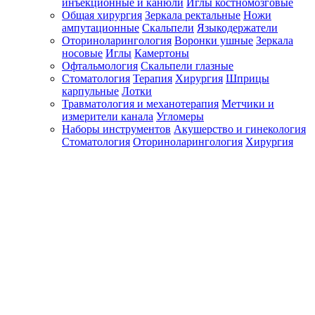
инъекционные и канюли
Иглы костномозговые
Общая хирургия
Зеркала ректальные
Ножи
ампутационные
Скальпели
Языкодержатели
Оториноларингология
Воронки ушные
Зеркала
носовые
Иглы
Камертоны
Офтальмология
Скальпели глазные
Стоматология
Терапия
Хирургия
Шприцы
карпульные
Лотки
Травматология и механотерапия
Метчики и
измерители канала
Угломеры
Наборы инструментов
Акушерство и гинекология
Стоматология
Оториноларингология
Хирургия