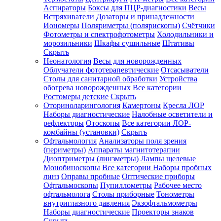
Аспираторы
Боксы для ПЦР-диагностики
Весы
Встряхиватели
Дозаторы и принадлежности
Иономеры
Поляриметры (полярископы)
Счётчики
Фотометры и спектрофотометры
Холодильники и
морозильники
Шкафы сушильные
Штативы
Скрыть
Неонатология
Весы для новорожденных
Облучатели фототерапевтические
Отсасыватели
Столы для санитарной обработки
Устройства
обогрева новорожденных
Все категории
Ростомеры детские
Скрыть
Оториноларингология
Камертоны
Кресла ЛОР
Наборы диагностические
Налобные осветители и
рефлекторы
Отоскопы
Все категории
ЛОР-
комбайны (установки)
Скрыть
Офтальмология
Анализаторы поля зрения
(периметры)
Аппараты магнитотерапии
Диоптриметры (линзметры)
Лампы щелевые
Монобиноскопы
Все категории
Наборы пробных
линз
Оправы пробные
Оптические приборы
Офтальмоскопы
Пупиллометры
Рабочее место
офтальмолога
Столы приборные
Тонометры
внутриглазного давления
Экзофтальмометры
Наборы диагностические
Проекторы знаков
Скрыть