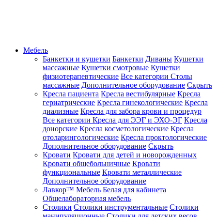
Мебель
Банкетки и кушетки
Банкетки
Диваны
Кушетки
массажные
Кушетки смотровые
Кушетки
физиотерапевтические
Все категории
Столы
массажные
Дополнительное оборудование
Скрыть
Кресла пациента
Кресла вестибулярные
Кресла
гериатрические
Кресла гинекологические
Кресла
диализные
Кресла для забора крови и процедур
Все категории
Кресла для ЭЭГ и ЭХО-ЭГ
Кресла
донорские
Кресла косметологические
Кресла
отоларингологические
Кресла проктологические
Дополнительное оборудование
Скрыть
Кровати
Кровати для детей и новорожденных
Кровати общебольничные
Кровати
функциональные
Кровати металлические
Дополнительное оборудование
Лавкор™
Мебель Белая для кабинета
Общелабораторная мебель
Столики
Столики инструментальные
Столики
манипуляционные
Столики для детских весов