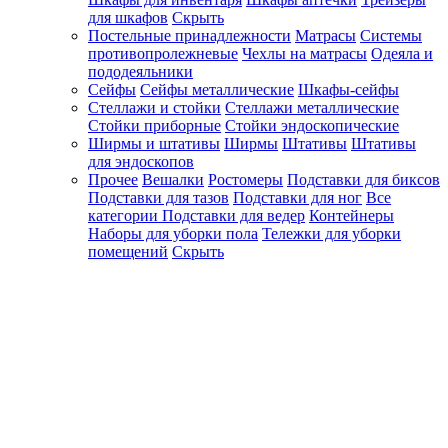
для шкафов
Скрыть
Постельные принадлежности
Матрасы
Системы
противопролежневые
Чехлы на матрасы
Одеяла и
пододеяльники
Сейфы
Сейфы металлические
Шкафы-сейфы
Стеллажи и стойки
Стеллажи металлические
Стойки приборные
Стойки эндоскопические
Ширмы и штативы
Ширмы
Штативы
Штативы
для эндоскопов
Прочее
Вешалки
Ростомеры
Подставки для биксов
Подставки для тазов
Подставки для ног
Все
категории
Подставки для ведер
Контейнеры
Наборы для уборки пола
Тележки для уборки
помещений
Скрыть