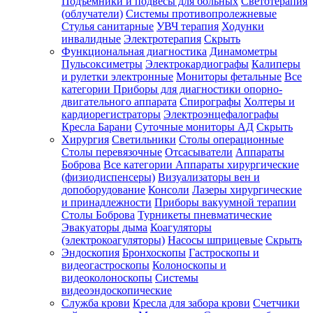
Подъемники и подвесы для больных
Светотерапия
(облучатели)
Системы противопролежневые
Стулья санитарные
УВЧ терапия
Ходунки
инвалидные
Электротерапия
Скрыть
Функциональная диагностика
Динамометры
Пульсоксиметры
Электрокардиографы
Калиперы
и рулетки электронные
Мониторы фетальные
Все
категории
Приборы для диагностики опорно-
двигательного аппарата
Спирографы
Холтеры и
кардиорегистраторы
Электроэнцефалографы
Кресла Барани
Суточные мониторы АД
Скрыть
Хирургия
Светильники
Столы операционные
Столы перевязочные
Отсасыватели
Аппараты
Боброва
Все категории
Аппараты хирургические
(физиодиспенсеры)
Визуализаторы вен и
допоборудование
Консоли
Лазеры хирургические
и принадлежности
Приборы вакуумной терапии
Столы Боброва
Турникеты пневматические
Эвакуаторы дыма
Коагуляторы
(электрокоагуляторы)
Насосы шприцевые
Скрыть
Эндоскопия
Бронхоскопы
Гастроскопы и
видеогастроскопы
Колоноскопы и
видеоколоноскопы
Системы
видеоэндоскопические
Служба крови
Кресла для забора крови
Счетчики