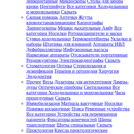
лейкоцитарные
Микроскопы
Столы для забора
крови
Центрифуги
Все категории
Холодильники
и морозильники
Скрыть
Скорая помощь
Аптечки
Жгуты
кровоостанавливающие
Капнографы
Ларингоскопы
Мешки дыхательные Амбу
Все
категории
Носилки
Роторасширители и маски
Сумки-холодильники
Термоконтейнеры
Укладки и
наборы
Штативы для вливаний
Аппараты ИВЛ
Дефибрилляторы
Инфузионные насосы
Наркозные аппараты
Отсасыватели портативные
Рециркуляторы
Электрокардиографы
Скрыть
Стоматология
Оптика
Стерилизация и
дезинфекция
Терапия и ортопедия
Хирургия
Эндодонтия
Прочее
Весы
Дозаторы для антисептиков
Лампы-
лупы
Оптические приборы
Светильники
Все
категории
Холодильники и морозильники
Часы
процедурные
Скрыть
Иммобилизация
Матрасы вакуумные
Носилки
Повязки косыночные
Пояса
Ременные устройства
Все категории
Устройства для перемещения
пациента
Фиксаторы конечностей
Шины
транспортные
Щиты спинальные
Скрыть
Проктология
Кресла проктологические