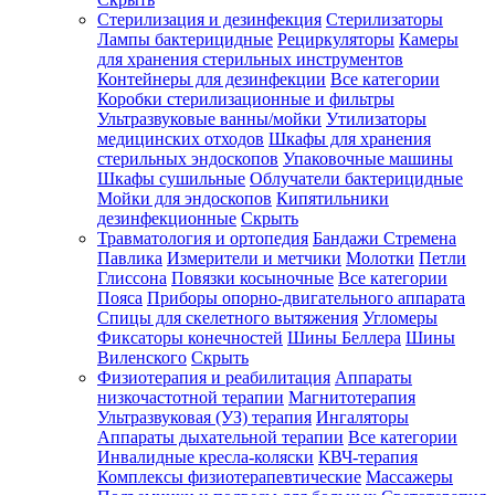
Стерилизация и дезинфекция
Стерилизаторы
Лампы бактерицидные
Рециркуляторы
Камеры
для хранения стерильных инструментов
Контейнеры для дезинфекции
Все категории
Коробки стерилизационные и фильтры
Ультразвуковые ванны/мойки
Утилизаторы
медицинских отходов
Шкафы для хранения
стерильных эндоскопов
Упаковочные машины
Шкафы сушильные
Облучатели бактерицидные
Мойки для эндоскопов
Кипятильники
дезинфекционные
Скрыть
Травматология и ортопедия
Бандажи Стремена
Павлика
Измерители и метчики
Молотки
Петли
Глиссона
Повязки косыночные
Все категории
Пояса
Приборы опорно-двигательного аппарата
Спицы для скелетного вытяжения
Угломеры
Фиксаторы конечностей
Шины Беллера
Шины
Виленского
Скрыть
Физиотерапия и реабилитация
Аппараты
низкочастотной терапии
Магнитотерапия
Ультразвуковая (УЗ) терапия
Ингаляторы
Аппараты дыхательной терапии
Все категории
Инвалидные кресла-коляски
КВЧ-терапия
Комплексы физиотерапевтические
Массажеры