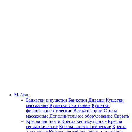
Мебель
Банкетки и кушетки
Банкетки
Диваны
Кушетки
массажные
Кушетки смотровые
Кушетки
физиотерапевтические
Все категории
Столы
массажные
Дополнительное оборудование
Скрыть
Кресла пациента
Кресла вестибулярные
Кресла
гериатрические
Кресла гинекологические
Кресла
диализные
Кресла для забора крови и процедур