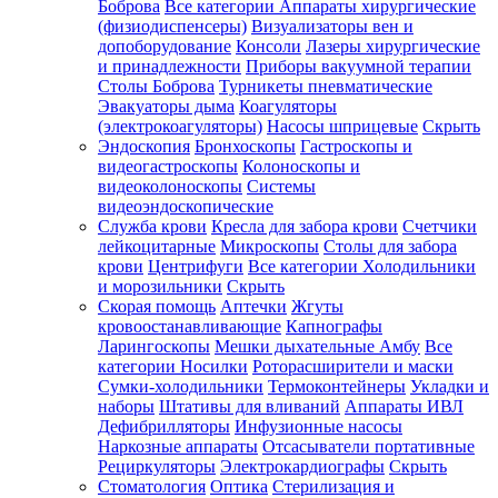
Боброва
Все категории
Аппараты хирургические
(физиодиспенсеры)
Визуализаторы вен и
допоборудование
Консоли
Лазеры хирургические
и принадлежности
Приборы вакуумной терапии
Столы Боброва
Турникеты пневматические
Эвакуаторы дыма
Коагуляторы
(электрокоагуляторы)
Насосы шприцевые
Скрыть
Эндоскопия
Бронхоскопы
Гастроскопы и
видеогастроскопы
Колоноскопы и
видеоколоноскопы
Системы
видеоэндоскопические
Служба крови
Кресла для забора крови
Счетчики
лейкоцитарные
Микроскопы
Столы для забора
крови
Центрифуги
Все категории
Холодильники
и морозильники
Скрыть
Скорая помощь
Аптечки
Жгуты
кровоостанавливающие
Капнографы
Ларингоскопы
Мешки дыхательные Амбу
Все
категории
Носилки
Роторасширители и маски
Сумки-холодильники
Термоконтейнеры
Укладки и
наборы
Штативы для вливаний
Аппараты ИВЛ
Дефибрилляторы
Инфузионные насосы
Наркозные аппараты
Отсасыватели портативные
Рециркуляторы
Электрокардиографы
Скрыть
Стоматология
Оптика
Стерилизация и