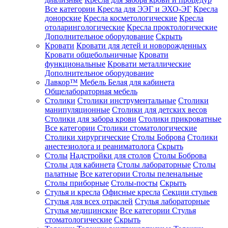
Все категории
Кресла для ЭЭГ и ЭХО-ЭГ
Кресла
донорские
Кресла косметологические
Кресла
отоларингологические
Кресла проктологические
Дополнительное оборудование
Скрыть
Кровати
Кровати для детей и новорожденных
Кровати общебольничные
Кровати
функциональные
Кровати металлические
Дополнительное оборудование
Лавкор™
Мебель Белая для кабинета
Общелабораторная мебель
Столики
Столики инструментальные
Столики
манипуляционные
Столики для детских весов
Столики для забора крови
Столики прикроватные
Все категории
Столики стоматологические
Столики хирургические
Столы Боброва
Столики
анестезиолога и реаниматолога
Скрыть
Столы
Надстройки для столов
Столы Боброва
Столы для кабинета
Столы лабораторные
Столы
палатные
Все категории
Столы пеленальные
Столы приборные
Столы-посты
Скрыть
Стулья и кресла
Офисные кресла
Секции стульев
Стулья для всех отраслей
Стулья лабораторные
Стулья медицинские
Все категории
Стулья
стоматологические
Скрыть