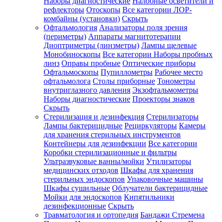
Наборы диагностические
Налобные осветители и
рефлекторы
Отоскопы
Все категории
ЛОР-
комбайны (установки)
Скрыть
Офтальмология
Анализаторы поля зрения
(периметры)
Аппараты магнитотерапии
Диоптриметры (линзметры)
Лампы щелевые
Монобиноскопы
Все категории
Наборы пробных
линз
Оправы пробные
Оптические приборы
Офтальмоскопы
Пупиллометры
Рабочее место
офтальмолога
Столы приборные
Тонометры
внутриглазного давления
Экзофтальмометры
Наборы диагностические
Проекторы знаков
Скрыть
Стерилизация и дезинфекция
Стерилизаторы
Лампы бактерицидные
Рециркуляторы
Камеры
для хранения стерильных инструментов
Контейнеры для дезинфекции
Все категории
Коробки стерилизационные и фильтры
Ультразвуковые ванны/мойки
Утилизаторы
медицинских отходов
Шкафы для хранения
стерильных эндоскопов
Упаковочные машины
Шкафы сушильные
Облучатели бактерицидные
Мойки для эндоскопов
Кипятильники
дезинфекционные
Скрыть
Травматология и ортопедия
Бандажи Стремена