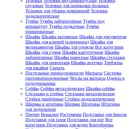
Тележки
Тележки внутрикорпусные
Тележки
грузовые
Тележки для перевозки больных
Тележки для уборки помещений
Тележки
эндоскопические
Тумбы
Тумбы лабораторные
Тумбы под
аппаратуру
Тумбы подкатные
Тумбы
прикроватные
Шкафы
Шкафы вытяжные
Шкафы для документов
Шкафы для ключей (ключницы)
Шкафы для
медикаментов
Шкафы для одежды
Все категории
Шкафы для сумок
Шкафы картотечные
Шкафы
лабораторные
Шкафы навесные
Шкафы-стеллажи
Шкафы для инвентаря
Шкафы аптечки
Трейзеры
для шкафов
Скрыть
Постельные принадлежности
Матрасы
Системы
противопролежневые
Чехлы на матрасы
Одеяла и
пододеяльники
Сейфы
Сейфы металлические
Шкафы-сейфы
Стеллажи и стойки
Стеллажи металлические
Стойки приборные
Стойки эндоскопические
Ширмы и штативы
Ширмы
Штативы
Штативы
для эндоскопов
Прочее
Вешалки
Ростомеры
Подставки для биксов
Подставки для тазов
Подставки для ног
Все
категории
Подставки для ведер
Контейнеры