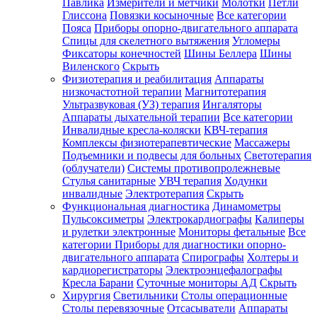
Павлика
Измерители и метчики
Молотки
Петли
Глиссона
Повязки косыночные
Все категории
Пояса
Приборы опорно-двигательного аппарата
Спицы для скелетного вытяжения
Угломеры
Фиксаторы конечностей
Шины Беллера
Шины
Виленского
Скрыть
Физиотерапия и реабилитация
Аппараты
низкочастотной терапии
Магнитотерапия
Ультразвуковая (УЗ) терапия
Ингаляторы
Аппараты дыхательной терапии
Все категории
Инвалидные кресла-коляски
КВЧ-терапия
Комплексы физиотерапевтические
Массажеры
Подъемники и подвесы для больных
Светотерапия
(облучатели)
Системы противопролежневые
Стулья санитарные
УВЧ терапия
Ходунки
инвалидные
Электротерапия
Скрыть
Функциональная диагностика
Динамометры
Пульсоксиметры
Электрокардиографы
Калиперы
и рулетки электронные
Мониторы фетальные
Все
категории
Приборы для диагностики опорно-
двигательного аппарата
Спирографы
Холтеры и
кардиорегистраторы
Электроэнцефалографы
Кресла Барани
Суточные мониторы АД
Скрыть
Хирургия
Светильники
Столы операционные
Столы перевязочные
Отсасыватели
Аппараты