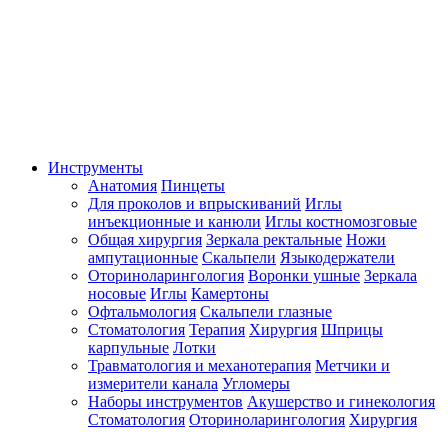
Инструменты
Анатомия
Пинцеты
Для проколов и впрыскиваний
Иглы
инъекционные и канюли
Иглы костномозговые
Общая хирургия
Зеркала ректальные
Ножи
ампутационные
Скальпели
Языкодержатели
Оториноларингология
Воронки ушные
Зеркала
носовые
Иглы
Камертоны
Офтальмология
Скальпели глазные
Стоматология
Терапия
Хирургия
Шприцы
карпульные
Лотки
Травматология и механотерапия
Метчики и
измерители канала
Угломеры
Наборы инструментов
Акушерство и гинекология
Стоматология
Оториноларингология
Хирургия