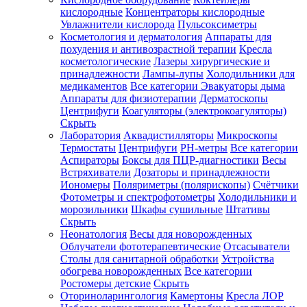
кислородные
Концентраторы кислородные
Увлажнители кислорода
Пульсоксиметры
Косметология и дерматология
Аппараты для
Зарегистрироваться
похудения и антивозрастной терапии
Кресла
косметологические
Лазеры хирургические и
принадлежности
Лампы-лупы
Холодильники для
медикаментов
Все категории
Эвакуаторы дыма
Аппараты для физиотерапии
Дерматоскопы
Зачем
Центрифуги
Коагуляторы (электрокоагуляторы)
регистрироваться?
Скрыть
Лаборатория
Аквадистилляторы
Микроскопы
Все
Термостаты
Центрифуги
PH-метры
Все категории
покупки
в
Аспираторы
Боксы для ПЦР-диагностики
Весы
одном
Встряхиватели
Дозаторы и принадлежности
месте
Иономеры
Поляриметры (полярископы)
Счётчики
Личный
Фотометры и спектрофотометры
Холодильники и
менеджер
морозильники
Шкафы сушильные
Штативы
Отслеживание
Скрыть
статуса
Неонатология
Весы для новорожденных
заказа
Облучатели фототерапевтические
Отсасыватели
Столы для санитарной обработки
Устройства
обогрева новорожденных
Все категории
Ростомеры детские
Скрыть
Оториноларингология
Камертоны
Кресла ЛОР