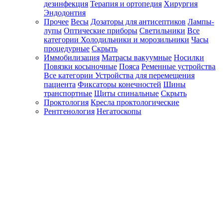
дезинфекция
Терапия и ортопедия
Хирургия
Эндодонтия
Прочее
Весы
Дозаторы для антисептиков
Лампы-
лупы
Оптические приборы
Светильники
Все
категории
Холодильники и морозильники
Часы
процедурные
Скрыть
Иммобилизация
Матрасы вакуумные
Носилки
Повязки косыночные
Пояса
Ременные устройства
Все категории
Устройства для перемещения
пациента
Фиксаторы конечностей
Шины
транспортные
Щиты спинальные
Скрыть
Проктология
Кресла проктологические
Рентгенология
Негатоскопы