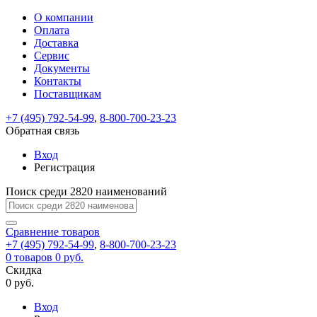
О компании
Восстановление
Обратная
Вход
Регистрация
Оплата
пароля
связь
На
Доставка
вашу
Сервис
почту
Только
Только
Документы
test@example.com
для
для
Ваше
Введите
Заполните
отправлена
ИП
ИП
Контакты
новый
Пароль
На
сообщение
форму.
ссылка.
и
и
пароль
Поставщикам
успешно
вашу
успешно
юр.
юр.
Перейдите
отправлено.
лиц
лиц
восстановлен
почту
Мы
+7 (495) 792-54-99
,
8-800-700-23-23
по
test@test.ru
ней
отправим
Обратная связь
для
отправлена
вам
завершения
ссылка.
Вход
регистрации.
ссылку
Регистрация
Войти
на
указанный
Перейдите
Сообщение
Поиск среди 2820 наименований
Ок
электронный
по
адрес,
ней
перейдя
Сравнение
для
товаров
по
+7 (495) 792-54-99
,
8-800-700-23-23
смены
Запомнить
Забыли
0
товаров
которой
0 руб.
пароля.
меня
пароль?
Сменить
Скидка
вы
0 руб.
сможете
пароль
Я принимаю условия
Войти
задать
пользовательского
Вход
новый
соглашения
и