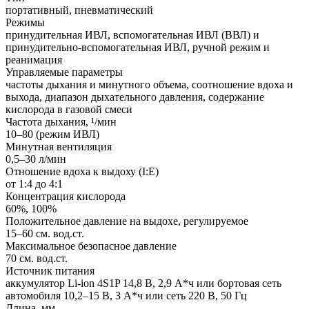
портативный, пневматический
Режимы
принудительная ИВЛ, вспомогательная ИВЛ (ВВЛ) и
принудительно-вспомогательная ИВЛ, ручной режим и
реанимация
Управляемые параметры
частоты дыхания и минутного объема, соотношение вдоха и
выхода, диапазон дыхательного давления, содержание
кислорода в газовой смеси
Частота дыхания, ¹/мин
10–80 (режим ИВЛ)
Минутная вентиляция
0,5–30 л/мин
Отношение вдоха к выдоху (I:E)
от 1:4 до 4:1
Концентрация кислорода
60%, 100%
Положительное давление на выдохе, регулируемое
15–60 см. вод.ст.
Максимальное безопасное давление
70 см. вод.ст.
Источник питания
аккумулятор Li-ion 4S1P 14,8 В, 2,9 А*ч или бортовая сеть
автомобиля 10,2–15 В, 3 А*ч или сеть 220 В, 50 Гц
Длина, мм