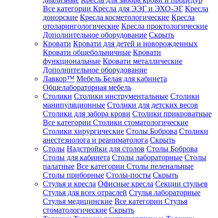
Все категории
Кресла для ЭЭГ и ЭХО-ЭГ
Кресла
донорские
Кресла косметологические
Кресла
отоларингологические
Кресла проктологические
Дополнительное оборудование
Скрыть
Кровати
Кровати для детей и новорожденных
Кровати общебольничные
Кровати
функциональные
Кровати металлические
Дополнительное оборудование
Лавкор™
Мебель Белая для кабинета
Общелабораторная мебель
Столики
Столики инструментальные
Столики
манипуляционные
Столики для детских весов
Столики для забора крови
Столики прикроватные
Все категории
Столики стоматологические
Столики хирургические
Столы Боброва
Столики
анестезиолога и реаниматолога
Скрыть
Столы
Надстройки для столов
Столы Боброва
Столы для кабинета
Столы лабораторные
Столы
палатные
Все категории
Столы пеленальные
Столы приборные
Столы-посты
Скрыть
Стулья и кресла
Офисные кресла
Секции стульев
Стулья для всех отраслей
Стулья лабораторные
Стулья медицинские
Все категории
Стулья
стоматологические
Скрыть