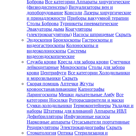
Боброва
Все категории
Аппараты хирургические
(физиодиспенсеры)
Визуализаторы вен и
допоборудование
Консоли
Лазеры хирургические
и принадлежности
Приборы вакуумной терапии
Столы Боброва
Турникеты пневматические
Эвакуаторы дыма
Коагуляторы
(электрокоагуляторы)
Насосы шприцевые
Скрыть
Эндоскопия
Бронхоскопы
Гастроскопы и
видеогастроскопы
Колоноскопы и
видеоколоноскопы
Системы
видеоэндоскопические
Служба крови
Кресла для забора крови
Счетчики
лейкоцитарные
Микроскопы
Столы для забора
крови
Центрифуги
Все категории
Холодильники
и морозильники
Скрыть
Скорая помощь
Аптечки
Жгуты
кровоостанавливающие
Капнографы
Ларингоскопы
Мешки дыхательные Амбу
Все
категории
Носилки
Роторасширители и маски
Сумки-холодильники
Термоконтейнеры
Укладки и
наборы
Штативы для вливаний
Аппараты ИВЛ
Дефибрилляторы
Инфузионные насосы
Наркозные аппараты
Отсасыватели портативные
Рециркуляторы
Электрокардиографы
Скрыть
Стоматология
Оптика
Стерилизация и