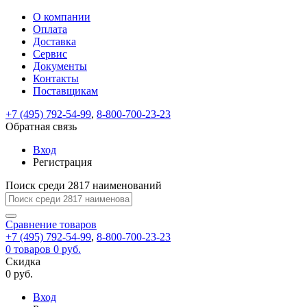
О компании
Восстановление
Обратная
Вход
Регистрация
Оплата
пароля
связь
На
Доставка
вашу
Сервис
почту
Только
Только
Документы
test@example.com
для
для
Ваше
Введите
Заполните
отправлена
ИП
ИП
Контакты
новый
Пароль
На
сообщение
форму.
ссылка.
и
и
пароль
Поставщикам
успешно
вашу
успешно
юр.
юр.
Перейдите
отправлено.
лиц
лиц
восстановлен
почту
Мы
+7 (495) 792-54-99
,
8-800-700-23-23
по
test@test.ru
ней
отправим
Обратная связь
для
отправлена
вам
завершения
ссылка.
Вход
регистрации.
ссылку
Регистрация
Войти
на
указанный
Перейдите
Сообщение
Поиск среди 2817 наименований
Ок
электронный
по
адрес,
ней
перейдя
Сравнение
для
товаров
по
+7 (495) 792-54-99
,
8-800-700-23-23
смены
Запомнить
Забыли
0
товаров
которой
0 руб.
пароля.
меня
пароль?
Сменить
Скидка
вы
0 руб.
сможете
пароль
Я принимаю условия
Войти
задать
пользовательского
Вход
новый
соглашения
и