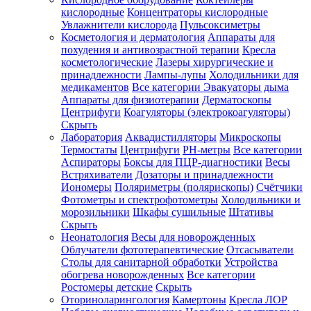
кислородные
Концентраторы кислородные
Увлажнители кислорода
Пульсоксиметры
Косметология и дерматология
Аппараты для
Зарегистрироваться
похудения и антивозрастной терапии
Кресла
косметологические
Лазеры хирургические и
принадлежности
Лампы-лупы
Холодильники для
медикаментов
Все категории
Эвакуаторы дыма
Аппараты для физиотерапии
Дерматоскопы
Зачем
Центрифуги
Коагуляторы (электрокоагуляторы)
регистрироваться?
Скрыть
Лаборатория
Аквадистилляторы
Микроскопы
Все
Термостаты
Центрифуги
PH-метры
Все категории
покупки
в
Аспираторы
Боксы для ПЦР-диагностики
Весы
одном
Встряхиватели
Дозаторы и принадлежности
месте
Иономеры
Поляриметры (полярископы)
Счётчики
Личный
Фотометры и спектрофотометры
Холодильники и
менеджер
морозильники
Шкафы сушильные
Штативы
Отслеживание
Скрыть
статуса
Неонатология
Весы для новорожденных
заказа
Облучатели фототерапевтические
Отсасыватели
Столы для санитарной обработки
Устройства
обогрева новорожденных
Все категории
Ростомеры детские
Скрыть
Оториноларингология
Камертоны
Кресла ЛОР