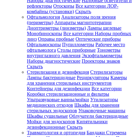
Наборы диагностические
Налобные осветители и
рефлекторы
Отоскопы
Все категории
ЛОР-
комбайны (установки)
Скрыть
Офтальмология
Анализаторы поля зрения
(периметры)
Аппараты магнитотерапии
Диоптриметры (линзметры)
Лампы щелевые
Монобиноскопы
Все категории
Наборы пробных
линз
Оправы пробные
Оптические приборы
Офтальмоскопы
Пупиллометры
Рабочее место
офтальмолога
Столы приборные
Тонометры
внутриглазного давления
Экзофтальмометры
Наборы диагностические
Проекторы знаков
Скрыть
Стерилизация и дезинфекция
Стерилизаторы
Лампы бактерицидные
Рециркуляторы
Камеры
для хранения стерильных инструментов
Контейнеры для дезинфекции
Все категории
Коробки стерилизационные и фильтры
Ультразвуковые ванны/мойки
Утилизаторы
медицинских отходов
Шкафы для хранения
стерильных эндоскопов
Упаковочные машины
Шкафы сушильные
Облучатели бактерицидные
Мойки для эндоскопов
Кипятильники
дезинфекционные
Скрыть
Травматология и ортопедия
Бандажи Стремена