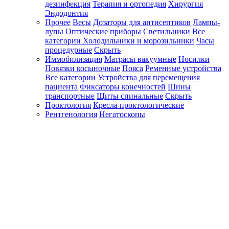
дезинфекция
Терапия и ортопедия
Хирургия
Эндодонтия
Прочее
Весы
Дозаторы для антисептиков
Лампы-
лупы
Оптические приборы
Светильники
Все
категории
Холодильники и морозильники
Часы
процедурные
Скрыть
Иммобилизация
Матрасы вакуумные
Носилки
Повязки косыночные
Пояса
Ременные устройства
Все категории
Устройства для перемещения
пациента
Фиксаторы конечностей
Шины
транспортные
Щиты спинальные
Скрыть
Проктология
Кресла проктологические
Рентгенология
Негатоскопы