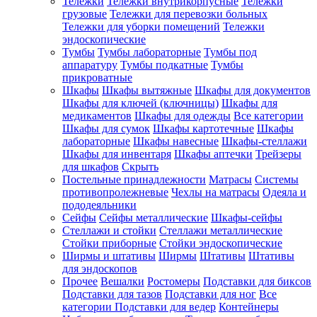
Тележки
Тележки внутрикорпусные
Тележки
грузовые
Тележки для перевозки больных
Тележки для уборки помещений
Тележки
эндоскопические
Тумбы
Тумбы лабораторные
Тумбы под
аппаратуру
Тумбы подкатные
Тумбы
прикроватные
Шкафы
Шкафы вытяжные
Шкафы для документов
Шкафы для ключей (ключницы)
Шкафы для
медикаментов
Шкафы для одежды
Все категории
Шкафы для сумок
Шкафы картотечные
Шкафы
лабораторные
Шкафы навесные
Шкафы-стеллажи
Шкафы для инвентаря
Шкафы аптечки
Трейзеры
для шкафов
Скрыть
Постельные принадлежности
Матрасы
Системы
противопролежневые
Чехлы на матрасы
Одеяла и
пододеяльники
Сейфы
Сейфы металлические
Шкафы-сейфы
Стеллажи и стойки
Стеллажи металлические
Стойки приборные
Стойки эндоскопические
Ширмы и штативы
Ширмы
Штативы
Штативы
для эндоскопов
Прочее
Вешалки
Ростомеры
Подставки для биксов
Подставки для тазов
Подставки для ног
Все
категории
Подставки для ведер
Контейнеры