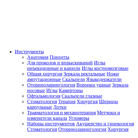
Инструменты
Анатомия
Пинцеты
Для проколов и впрыскиваний
Иглы
инъекционные и канюли
Иглы костномозговые
Общая хирургия
Зеркала ректальные
Ножи
ампутационные
Скальпели
Языкодержатели
Оториноларингология
Воронки ушные
Зеркала
носовые
Иглы
Камертоны
Офтальмология
Скальпели глазные
Стоматология
Терапия
Хирургия
Шприцы
карпульные
Лотки
Травматология и механотерапия
Метчики и
измерители канала
Угломеры
Наборы инструментов
Акушерство и гинекология
Стоматология
Оториноларингология
Хирургия