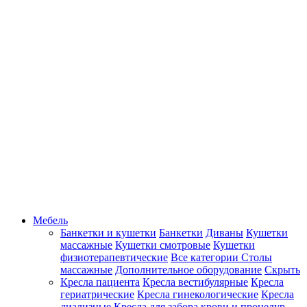
Мебель
Банкетки и кушетки
Банкетки
Диваны
Кушетки
массажные
Кушетки смотровые
Кушетки
физиотерапевтические
Все категории
Столы
массажные
Дополнительное оборудование
Скрыть
Кресла пациента
Кресла вестибулярные
Кресла
гериатрические
Кресла гинекологические
Кресла
диализные
Кресла для забора крови и процедур