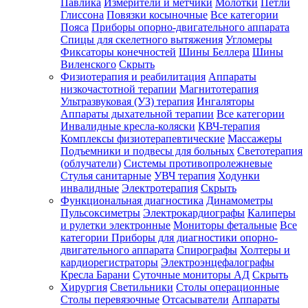
Павлика
Измерители и метчики
Молотки
Петли
Глиссона
Повязки косыночные
Все категории
Пояса
Приборы опорно-двигательного аппарата
Спицы для скелетного вытяжения
Угломеры
Фиксаторы конечностей
Шины Беллера
Шины
Виленского
Скрыть
Физиотерапия и реабилитация
Аппараты
низкочастотной терапии
Магнитотерапия
Ультразвуковая (УЗ) терапия
Ингаляторы
Аппараты дыхательной терапии
Все категории
Инвалидные кресла-коляски
КВЧ-терапия
Комплексы физиотерапевтические
Массажеры
Подъемники и подвесы для больных
Светотерапия
(облучатели)
Системы противопролежневые
Стулья санитарные
УВЧ терапия
Ходунки
инвалидные
Электротерапия
Скрыть
Функциональная диагностика
Динамометры
Пульсоксиметры
Электрокардиографы
Калиперы
и рулетки электронные
Мониторы фетальные
Все
категории
Приборы для диагностики опорно-
двигательного аппарата
Спирографы
Холтеры и
кардиорегистраторы
Электроэнцефалографы
Кресла Барани
Суточные мониторы АД
Скрыть
Хирургия
Светильники
Столы операционные
Столы перевязочные
Отсасыватели
Аппараты