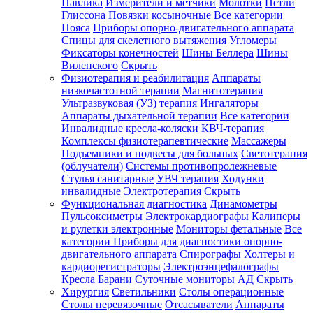
Павлика
Измерители и метчики
Молотки
Петли
Глиссона
Повязки косыночные
Все категории
Пояса
Приборы опорно-двигательного аппарата
Спицы для скелетного вытяжения
Угломеры
Фиксаторы конечностей
Шины Беллера
Шины
Виленского
Скрыть
Физиотерапия и реабилитация
Аппараты
низкочастотной терапии
Магнитотерапия
Ультразвуковая (УЗ) терапия
Ингаляторы
Аппараты дыхательной терапии
Все категории
Инвалидные кресла-коляски
КВЧ-терапия
Комплексы физиотерапевтические
Массажеры
Подъемники и подвесы для больных
Светотерапия
(облучатели)
Системы противопролежневые
Стулья санитарные
УВЧ терапия
Ходунки
инвалидные
Электротерапия
Скрыть
Функциональная диагностика
Динамометры
Пульсоксиметры
Электрокардиографы
Калиперы
и рулетки электронные
Мониторы фетальные
Все
категории
Приборы для диагностики опорно-
двигательного аппарата
Спирографы
Холтеры и
кардиорегистраторы
Электроэнцефалографы
Кресла Барани
Суточные мониторы АД
Скрыть
Хирургия
Светильники
Столы операционные
Столы перевязочные
Отсасыватели
Аппараты