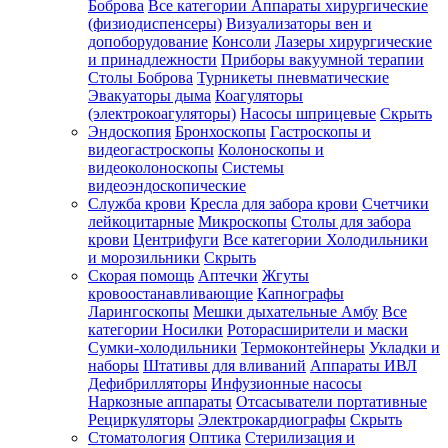
Боброва
Все категории
Аппараты хирургические
(физиодиспенсеры)
Визуализаторы вен и
допоборудование
Консоли
Лазеры хирургические
и принадлежности
Приборы вакуумной терапии
Столы Боброва
Турникеты пневматические
Эвакуаторы дыма
Коагуляторы
(электрокоагуляторы)
Насосы шприцевые
Скрыть
Эндоскопия
Бронхоскопы
Гастроскопы и
видеогастроскопы
Колоноскопы и
видеоколоноскопы
Системы
видеоэндоскопические
Служба крови
Кресла для забора крови
Счетчики
лейкоцитарные
Микроскопы
Столы для забора
крови
Центрифуги
Все категории
Холодильники
и морозильники
Скрыть
Скорая помощь
Аптечки
Жгуты
кровоостанавливающие
Капнографы
Ларингоскопы
Мешки дыхательные Амбу
Все
категории
Носилки
Роторасширители и маски
Сумки-холодильники
Термоконтейнеры
Укладки и
наборы
Штативы для вливаний
Аппараты ИВЛ
Дефибрилляторы
Инфузионные насосы
Наркозные аппараты
Отсасыватели портативные
Рециркуляторы
Электрокардиографы
Скрыть
Стоматология
Оптика
Стерилизация и