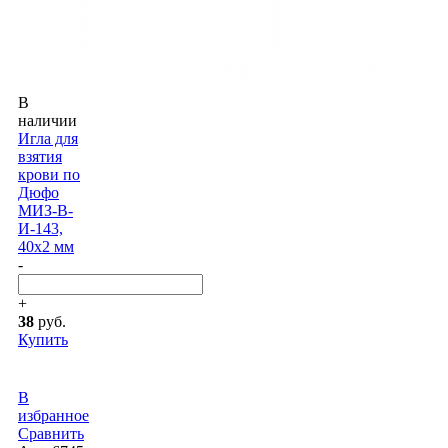
В
наличии
Игла для
взятия
крови по
Дюфо
МИЗ-В-
И-143,
40x2 мм
-
+
38
руб.
Купить
В
избранное
Сравнить