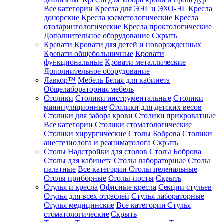
Все категории
Кресла для ЭЭГ и ЭХО-ЭГ
Кресла
донорские
Кресла косметологические
Кресла
отоларингологические
Кресла проктологические
Дополнительное оборудование
Скрыть
Кровати
Кровати для детей и новорожденных
Кровати общебольничные
Кровати
функциональные
Кровати металлические
Дополнительное оборудование
Лавкор™
Мебель Белая для кабинета
Общелабораторная мебель
Столики
Столики инструментальные
Столики
манипуляционные
Столики для детских весов
Столики для забора крови
Столики прикроватные
Все категории
Столики стоматологические
Столики хирургические
Столы Боброва
Столики
анестезиолога и реаниматолога
Скрыть
Столы
Надстройки для столов
Столы Боброва
Столы для кабинета
Столы лабораторные
Столы
палатные
Все категории
Столы пеленальные
Столы приборные
Столы-посты
Скрыть
Стулья и кресла
Офисные кресла
Секции стульев
Стулья для всех отраслей
Стулья лабораторные
Стулья медицинские
Все категории
Стулья
стоматологические
Скрыть