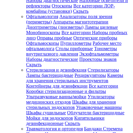
Наборы диагностические
Налобные осветители и
рефлекторы
Отоскопы
Все категории
ЛОР-
комбайны (установки)
Скрыть
Офтальмология
Анализаторы поля зрения
(периметры)
Аппараты магнитотерапии
Диоптриметры (линзметры)
Лампы щелевые
Монобиноскопы
Все категории
Наборы пробных
линз
Оправы пробные
Оптические приборы
Офтальмоскопы
Пупиллометры
Рабочее место
офтальмолога
Столы приборные
Тонометры
внутриглазного давления
Экзофтальмометры
Наборы диагностические
Проекторы знаков
Скрыть
Стерилизация и дезинфекция
Стерилизаторы
Лампы бактерицидные
Рециркуляторы
Камеры
для хранения стерильных инструментов
Контейнеры для дезинфекции
Все категории
Коробки стерилизационные и фильтры
Ультразвуковые ванны/мойки
Утилизаторы
медицинских отходов
Шкафы для хранения
стерильных эндоскопов
Упаковочные машины
Шкафы сушильные
Облучатели бактерицидные
Мойки для эндоскопов
Кипятильники
дезинфекционные
Скрыть
Травматология и ортопедия
Бандажи Стремена