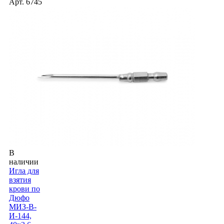
Арт.
6745
В
наличии
Игла для
взятия
крови по
Дюфо
МИЗ-В-
И-144,