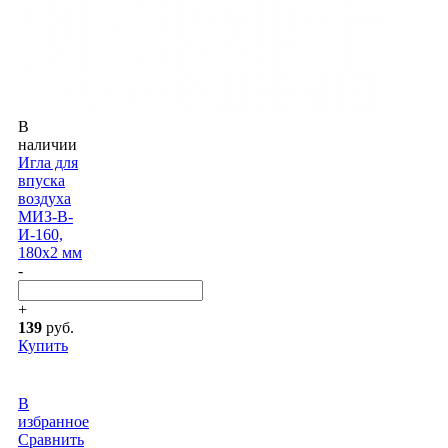
В
наличии
Игла для
впуска
воздуха
МИЗ-В-
И-160,
180x2 мм
-
+
139
руб.
Купить
В
избранное
Сравнить