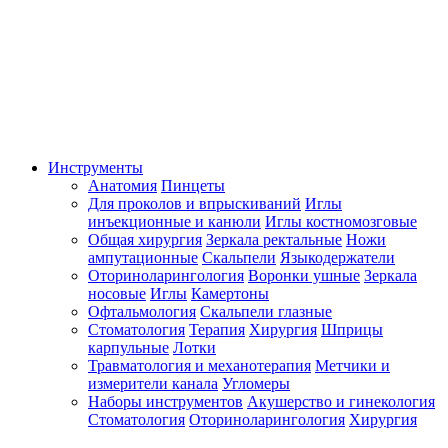
Инструменты
Анатомия
Пинцеты
Для проколов и впрыскиваний
Иглы
инъекционные и канюли
Иглы костномозговые
Общая хирургия
Зеркала ректальные
Ножи
ампутационные
Скальпели
Языкодержатели
Оториноларингология
Воронки ушные
Зеркала
носовые
Иглы
Камертоны
Офтальмология
Скальпели глазные
Стоматология
Терапия
Хирургия
Шприцы
карпульные
Лотки
Травматология и механотерапия
Метчики и
измерители канала
Угломеры
Наборы инструментов
Акушерство и гинекология
Стоматология
Оториноларингология
Хирургия