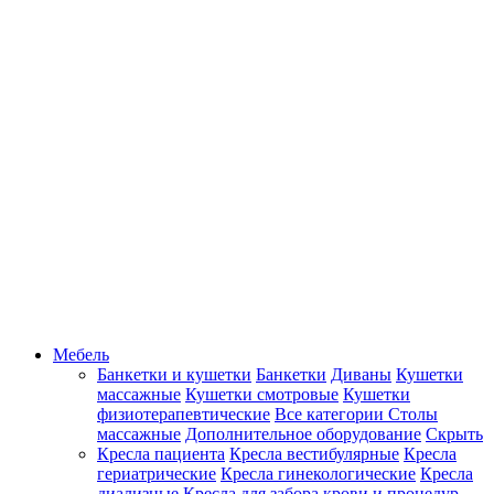
Мебель
Банкетки и кушетки
Банкетки
Диваны
Кушетки
массажные
Кушетки смотровые
Кушетки
физиотерапевтические
Все категории
Столы
массажные
Дополнительное оборудование
Скрыть
Кресла пациента
Кресла вестибулярные
Кресла
гериатрические
Кресла гинекологические
Кресла
диализные
Кресла для забора крови и процедур