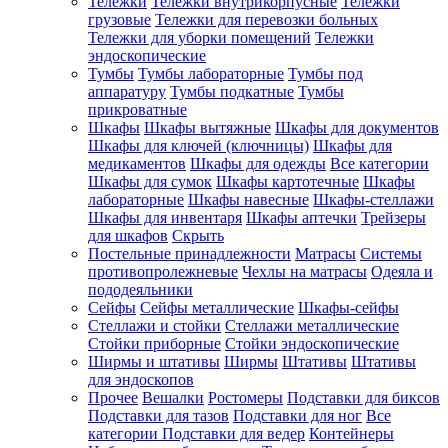
Тележки
Тележки внутрикорпусные
Тележки
грузовые
Тележки для перевозки больных
Тележки для уборки помещений
Тележки
эндоскопические
Тумбы
Тумбы лабораторные
Тумбы под
аппаратуру
Тумбы подкатные
Тумбы
прикроватные
Шкафы
Шкафы вытяжные
Шкафы для документов
Шкафы для ключей (ключницы)
Шкафы для
медикаментов
Шкафы для одежды
Все категории
Шкафы для сумок
Шкафы картотечные
Шкафы
лабораторные
Шкафы навесные
Шкафы-стеллажи
Шкафы для инвентаря
Шкафы аптечки
Трейзеры
для шкафов
Скрыть
Постельные принадлежности
Матрасы
Системы
противопролежневые
Чехлы на матрасы
Одеяла и
пододеяльники
Сейфы
Сейфы металлические
Шкафы-сейфы
Стеллажи и стойки
Стеллажи металлические
Стойки приборные
Стойки эндоскопические
Ширмы и штативы
Ширмы
Штативы
Штативы
для эндоскопов
Прочее
Вешалки
Ростомеры
Подставки для биксов
Подставки для тазов
Подставки для ног
Все
категории
Подставки для ведер
Контейнеры