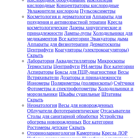
кислородные
Концентраторы кислородные
Увлажнители кислорода
Пульсоксиметры
Косметология и дерматология
Аппараты для
Зарегистрироваться
похудения и антивозрастной терапии
Кресла
косметологические
Лазеры хирургические и
принадлежности
Лампы-лупы
Холодильники для
медикаментов
Все категории
Эвакуаторы дыма
Аппараты для физиотерапии
Дерматоскопы
Зачем
Центрифуги
Коагуляторы (электрокоагуляторы)
регистрироваться?
Скрыть
Лаборатория
Аквадистилляторы
Микроскопы
Все
Термостаты
Центрифуги
PH-метры
Все категории
покупки
в
Аспираторы
Боксы для ПЦР-диагностики
Весы
одном
Встряхиватели
Дозаторы и принадлежности
месте
Иономеры
Поляриметры (полярископы)
Счётчики
Личный
Фотометры и спектрофотометры
Холодильники и
менеджер
морозильники
Шкафы сушильные
Штативы
Отслеживание
Скрыть
статуса
Неонатология
Весы для новорожденных
заказа
Облучатели фототерапевтические
Отсасыватели
Столы для санитарной обработки
Устройства
обогрева новорожденных
Все категории
Ростомеры детские
Скрыть
Оториноларингология
Камертоны
Кресла ЛОР