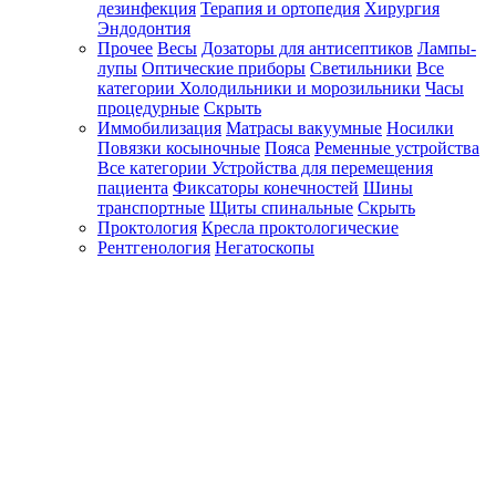
дезинфекция
Терапия и ортопедия
Хирургия
Эндодонтия
Прочее
Весы
Дозаторы для антисептиков
Лампы-
лупы
Оптические приборы
Светильники
Все
категории
Холодильники и морозильники
Часы
процедурные
Скрыть
Иммобилизация
Матрасы вакуумные
Носилки
Повязки косыночные
Пояса
Ременные устройства
Все категории
Устройства для перемещения
пациента
Фиксаторы конечностей
Шины
транспортные
Щиты спинальные
Скрыть
Проктология
Кресла проктологические
Рентгенология
Негатоскопы