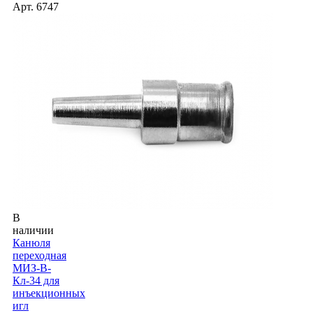
Арт.
6747
В
наличии
Канюля
переходная
МИЗ-В-
Кл-34 для
инъекционных
игл