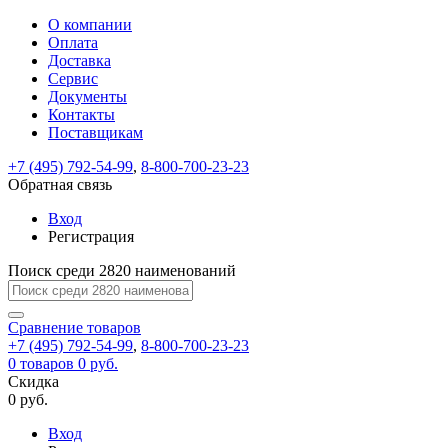
О компании
Восстановление
Обратная
Вход
Регистрация
Оплата
пароля
связь
На
Доставка
вашу
Сервис
почту
Только
Только
Документы
test@example.com
для
для
Ваше
Введите
Заполните
отправлена
ИП
ИП
Контакты
новый
Пароль
На
сообщение
форму.
ссылка.
и
и
пароль
Поставщикам
успешно
вашу
успешно
юр.
юр.
Перейдите
отправлено.
лиц
лиц
восстановлен
почту
Мы
+7 (495) 792-54-99
,
8-800-700-23-23
по
test@test.ru
ней
отправим
Обратная связь
для
отправлена
вам
завершения
ссылка.
Вход
регистрации.
ссылку
Регистрация
Войти
на
указанный
Перейдите
Сообщение
Поиск среди 2820 наименований
Ок
электронный
по
адрес,
ней
перейдя
Сравнение
для
товаров
по
+7 (495) 792-54-99
,
8-800-700-23-23
смены
Запомнить
Забыли
0
товаров
которой
0 руб.
пароля.
меня
пароль?
Сменить
Скидка
вы
0 руб.
сможете
пароль
Я принимаю условия
Войти
задать
пользовательского
Вход
новый
соглашения
и