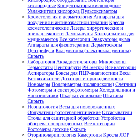
кислородные
Концентраторы кислородные
Увлажнители кислорода
Пульсоксиметры
Косметология и дерматология
Аппараты для
Зарегистрироваться
похудения и антивозрастной терапии
Кресла
косметологические
Лазеры хирургические и
принадлежности
Лампы-лупы
Холодильники для
медикаментов
Все категории
Эвакуаторы дыма
Аппараты для физиотерапии
Дерматоскопы
Зачем
Центрифуги
Коагуляторы (электрокоагуляторы)
регистрироваться?
Скрыть
Лаборатория
Аквадистилляторы
Микроскопы
Все
Термостаты
Центрифуги
PH-метры
Все категории
покупки
в
Аспираторы
Боксы для ПЦР-диагностики
Весы
одном
Встряхиватели
Дозаторы и принадлежности
месте
Иономеры
Поляриметры (полярископы)
Счётчики
Личный
Фотометры и спектрофотометры
Холодильники и
менеджер
морозильники
Шкафы сушильные
Штативы
Отслеживание
Скрыть
статуса
Неонатология
Весы для новорожденных
заказа
Облучатели фототерапевтические
Отсасыватели
Столы для санитарной обработки
Устройства
обогрева новорожденных
Все категории
Ростомеры детские
Скрыть
Оториноларингология
Камертоны
Кресла ЛОР