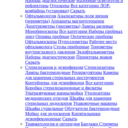
Наборы диагностические
Налобные осветители и
рефлекторы
Отоскопы
Все категории
ЛОР-
комбайны (установки)
Скрыть
Офтальмология
Анализаторы поля зрения
(периметры)
Аппараты магнитотерапии
Диоптриметры (линзметры)
Лампы щелевые
Монобиноскопы
Все категории
Наборы пробных
линз
Оправы пробные
Оптические приборы
Офтальмоскопы
Пупиллометры
Рабочее место
офтальмолога
Столы приборные
Тонометры
внутриглазного давления
Экзофтальмометры
Наборы диагностические
Проекторы знаков
Скрыть
Стерилизация и дезинфекция
Стерилизаторы
Лампы бактерицидные
Рециркуляторы
Камеры
для хранения стерильных инструментов
Контейнеры для дезинфекции
Все категории
Коробки стерилизационные и фильтры
Ультразвуковые ванны/мойки
Утилизаторы
медицинских отходов
Шкафы для хранения
стерильных эндоскопов
Упаковочные машины
Шкафы сушильные
Облучатели бактерицидные
Мойки для эндоскопов
Кипятильники
дезинфекционные
Скрыть
Травматология и ортопедия
Бандажи Стремена