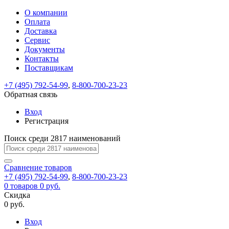
О компании
Восстановление
Обратная
Вход
Регистрация
Оплата
пароля
связь
На
Доставка
вашу
Сервис
почту
Только
Только
Документы
test@example.com
для
для
Ваше
Введите
Заполните
отправлена
ИП
ИП
Контакты
новый
Пароль
На
сообщение
форму.
ссылка.
и
и
пароль
Поставщикам
успешно
вашу
успешно
юр.
юр.
Перейдите
отправлено.
лиц
лиц
восстановлен
почту
Мы
+7 (495) 792-54-99
,
8-800-700-23-23
по
test@test.ru
ней
отправим
Обратная связь
для
отправлена
вам
завершения
ссылка.
Вход
регистрации.
ссылку
Регистрация
Войти
на
указанный
Перейдите
Сообщение
Поиск среди 2817 наименований
Ок
электронный
по
адрес,
ней
перейдя
Сравнение
для
товаров
по
+7 (495) 792-54-99
,
8-800-700-23-23
смены
Запомнить
Забыли
0
товаров
которой
0 руб.
пароля.
меня
пароль?
Сменить
Скидка
вы
0 руб.
сможете
пароль
Я принимаю условия
Войти
задать
пользовательского
Вход
новый
соглашения
и