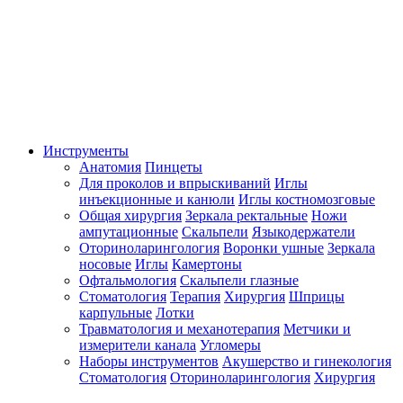
Инструменты
Анатомия
Пинцеты
Для проколов и впрыскиваний
Иглы
инъекционные и канюли
Иглы костномозговые
Общая хирургия
Зеркала ректальные
Ножи
ампутационные
Скальпели
Языкодержатели
Оториноларингология
Воронки ушные
Зеркала
носовые
Иглы
Камертоны
Офтальмология
Скальпели глазные
Стоматология
Терапия
Хирургия
Шприцы
карпульные
Лотки
Травматология и механотерапия
Метчики и
измерители канала
Угломеры
Наборы инструментов
Акушерство и гинекология
Стоматология
Оториноларингология
Хирургия