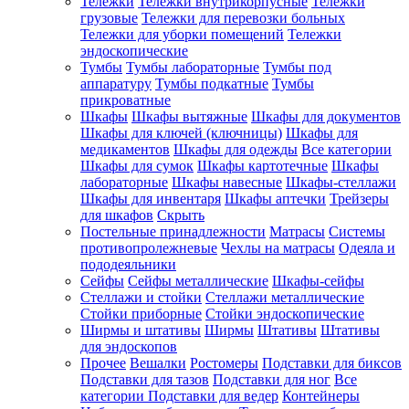
Тележки
Тележки внутрикорпусные
Тележки
грузовые
Тележки для перевозки больных
Тележки для уборки помещений
Тележки
эндоскопические
Тумбы
Тумбы лабораторные
Тумбы под
аппаратуру
Тумбы подкатные
Тумбы
прикроватные
Шкафы
Шкафы вытяжные
Шкафы для документов
Шкафы для ключей (ключницы)
Шкафы для
медикаментов
Шкафы для одежды
Все категории
Шкафы для сумок
Шкафы картотечные
Шкафы
лабораторные
Шкафы навесные
Шкафы-стеллажи
Шкафы для инвентаря
Шкафы аптечки
Трейзеры
для шкафов
Скрыть
Постельные принадлежности
Матрасы
Системы
противопролежневые
Чехлы на матрасы
Одеяла и
пододеяльники
Сейфы
Сейфы металлические
Шкафы-сейфы
Стеллажи и стойки
Стеллажи металлические
Стойки приборные
Стойки эндоскопические
Ширмы и штативы
Ширмы
Штативы
Штативы
для эндоскопов
Прочее
Вешалки
Ростомеры
Подставки для биксов
Подставки для тазов
Подставки для ног
Все
категории
Подставки для ведер
Контейнеры