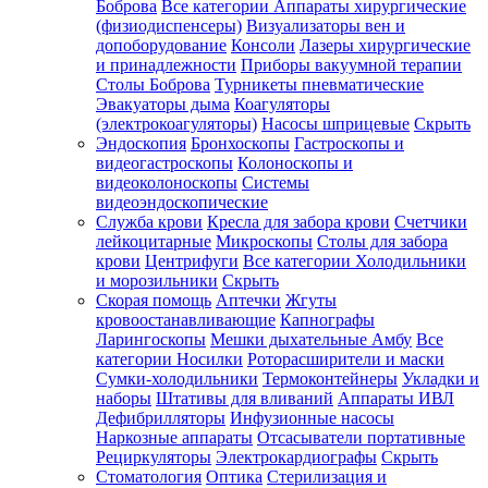
Боброва
Все категории
Аппараты хирургические
(физиодиспенсеры)
Визуализаторы вен и
допоборудование
Консоли
Лазеры хирургические
и принадлежности
Приборы вакуумной терапии
Столы Боброва
Турникеты пневматические
Эвакуаторы дыма
Коагуляторы
(электрокоагуляторы)
Насосы шприцевые
Скрыть
Эндоскопия
Бронхоскопы
Гастроскопы и
видеогастроскопы
Колоноскопы и
видеоколоноскопы
Системы
видеоэндоскопические
Служба крови
Кресла для забора крови
Счетчики
лейкоцитарные
Микроскопы
Столы для забора
крови
Центрифуги
Все категории
Холодильники
и морозильники
Скрыть
Скорая помощь
Аптечки
Жгуты
кровоостанавливающие
Капнографы
Ларингоскопы
Мешки дыхательные Амбу
Все
категории
Носилки
Роторасширители и маски
Сумки-холодильники
Термоконтейнеры
Укладки и
наборы
Штативы для вливаний
Аппараты ИВЛ
Дефибрилляторы
Инфузионные насосы
Наркозные аппараты
Отсасыватели портативные
Рециркуляторы
Электрокардиографы
Скрыть
Стоматология
Оптика
Стерилизация и