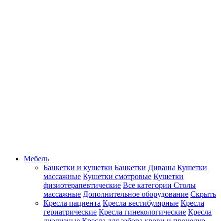
Мебель
Банкетки и кушетки
Банкетки
Диваны
Кушетки
массажные
Кушетки смотровые
Кушетки
физиотерапевтические
Все категории
Столы
массажные
Дополнительное оборудование
Скрыть
Кресла пациента
Кресла вестибулярные
Кресла
гериатрические
Кресла гинекологические
Кресла
диализные
Кресла для забора крови и процедур