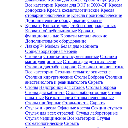
Все категории
Кресла для ЭЭГ и ЭХО-ЭГ
Кресла
донорские
Кресла косметологические
Кресла
отоларингологические
Кресла проктологические
Дополнительное оборудование
Скрыть
Кровати
Кровати для детей и новорожденных
Кровати общебольничные
Кровати
функциональные
Кровати металлические
Дополнительное оборудование
Лавкор™
Мебель Белая для кабинета
Общелабораторная мебель
Столики
Столики инструментальные
Столики
манипуляционные
Столики для детских весов
Столики для забора крови
Столики прикроватные
Все категории
Столики стоматологические
Столики хирургические
Столы Боброва
Столики
анестезиолога и реаниматолога
Скрыть
Столы
Надстройки для столов
Столы Боброва
Столы для кабинета
Столы лабораторные
Столы
палатные
Все категории
Столы пеленальные
Столы приборные
Столы-посты
Скрыть
Стулья и кресла
Офисные кресла
Секции стульев
Стулья для всех отраслей
Стулья лабораторные
Стулья медицинские
Все категории
Стулья
стоматологические
Скрыть