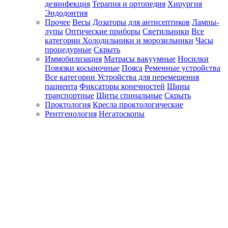
дезинфекция
Терапия и ортопедия
Хирургия
Эндодонтия
Прочее
Весы
Дозаторы для антисептиков
Лампы-
лупы
Оптические приборы
Светильники
Все
категории
Холодильники и морозильники
Часы
процедурные
Скрыть
Иммобилизация
Матрасы вакуумные
Носилки
Повязки косыночные
Пояса
Ременные устройства
Все категории
Устройства для перемещения
пациента
Фиксаторы конечностей
Шины
транспортные
Щиты спинальные
Скрыть
Проктология
Кресла проктологические
Рентгенология
Негатоскопы