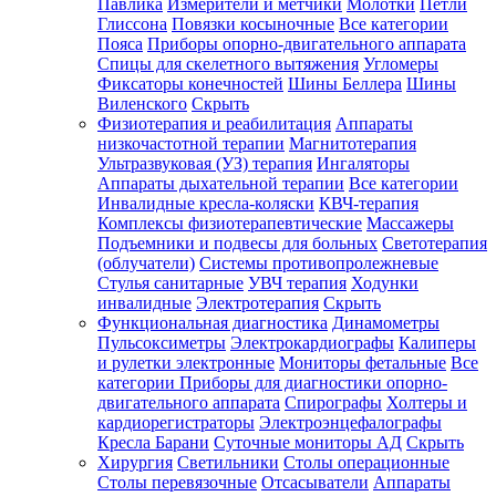
Павлика
Измерители и метчики
Молотки
Петли
Глиссона
Повязки косыночные
Все категории
Пояса
Приборы опорно-двигательного аппарата
Спицы для скелетного вытяжения
Угломеры
Фиксаторы конечностей
Шины Беллера
Шины
Виленского
Скрыть
Физиотерапия и реабилитация
Аппараты
низкочастотной терапии
Магнитотерапия
Ультразвуковая (УЗ) терапия
Ингаляторы
Аппараты дыхательной терапии
Все категории
Инвалидные кресла-коляски
КВЧ-терапия
Комплексы физиотерапевтические
Массажеры
Подъемники и подвесы для больных
Светотерапия
(облучатели)
Системы противопролежневые
Стулья санитарные
УВЧ терапия
Ходунки
инвалидные
Электротерапия
Скрыть
Функциональная диагностика
Динамометры
Пульсоксиметры
Электрокардиографы
Калиперы
и рулетки электронные
Мониторы фетальные
Все
категории
Приборы для диагностики опорно-
двигательного аппарата
Спирографы
Холтеры и
кардиорегистраторы
Электроэнцефалографы
Кресла Барани
Суточные мониторы АД
Скрыть
Хирургия
Светильники
Столы операционные
Столы перевязочные
Отсасыватели
Аппараты