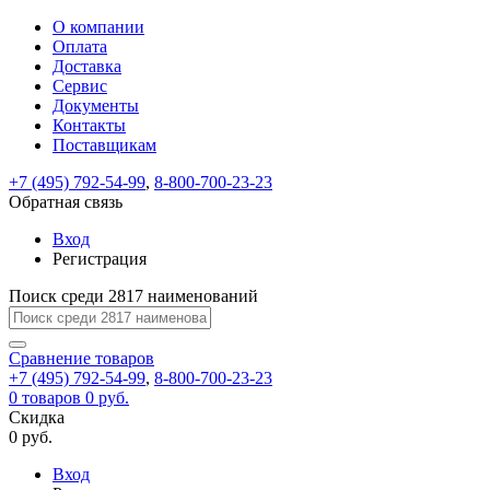
О компании
Восстановление
Обратная
Вход
Регистрация
Оплата
пароля
связь
На
Доставка
вашу
Сервис
почту
Только
Только
Документы
test@example.com
для
для
Ваше
Введите
Заполните
отправлена
Контакты
ИП
ИП
новый
Пароль
На
сообщение
ссылка.
форму.
и
и
Поставщикам
пароль
успешно
вашу
успешно
юр.
юр.
Перейдите
лиц
лиц
отправлено.
восстановлен
почту
+7 (495) 792-54-99
,
8-800-700-23-23
Мы
по
test@test.ru
ней
Обратная связь
отправим
для
отправлена
вам
завершения
Вход
ссылка.
регистрации.
ссылку
Регистрация
Войти
на
указанный
Поиск среди 2817 наименований
Перейдите
Сообщение
Ок
электронный
по
адрес,
ней
Сравнение
товаров
перейдя
для
+7 (495) 792-54-99
,
8-800-700-23-23
по
смены
Запомнить
Забыли
0
товаров
0 руб.
которой
пароля.
меня
пароль?
Скидка
Сменить
вы
0 руб.
сможете
пароль
Войти
Я принимаю условия
задать
Вход
пользовательского