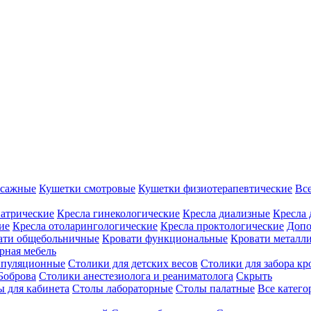
ссажные
Кушетки смотровые
Кушетки физиотерапевтические
Вс
иатрические
Кресла гинекологические
Кресла диализные
Кресла 
ие
Кресла отоларингологические
Кресла проктологические
Допо
ати общебольничные
Кровати функциональные
Кровати металл
рная мебель
ипуляционные
Столики для детских весов
Столики для забора кр
Боброва
Столики анестезиолога и реаниматолога
Скрыть
ы для кабинета
Столы лабораторные
Столы палатные
Все катег