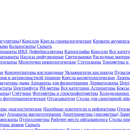
агуляторы)
Консоли
Кресла гинекологические
Кровати акушерск
дыма
Кольпоскопы
Скрыть
ппараты ИВЛ
Дефибрилляторы
Капнографы
Консоли
Все катег
 аппараты
Насосы инфузионные
Светильники
Расходные матери
атоскопы
Молоточки неврологические
Стетоскопы
Тонометры и
ые
Концентраторы кислородные
Увлажнители кислорода
Пульсо
ния и антивозрастной терапии
Кресла косметологические
Лазер
акуаторы дыма
Аппараты для физиотерапии
Дерматоскопы
Цент
остаты
Центрифуги
PH-метры
Все категории
Аспираторы
Боксы
копы)
Счётчики
Фотометры и спектрофотометры
Холодильники 
и фототерапевтические
Отсасыватели
Столы для санитарной обр
оры диагностические
Налобные осветители и рефлекторы
Отоск
ры)
Аппараты магнитотерапии
Диоптриметры (линзметры)
Ламп
ьмоскопы
Пупиллометры
Рабочее место офтальмолога
Столы пр
торы знаков
Скрыть
 бактерицидные
Рециркуляторы
Камеры для хранения стериль