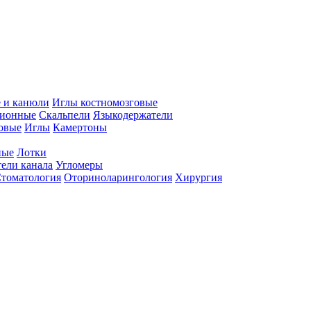
 и канюли
Иглы костномозговые
ционные
Скальпели
Языкодержатели
совые
Иглы
Камертоны
ные
Лотки
ели канала
Угломеры
томатология
Оториноларингология
Хирургия