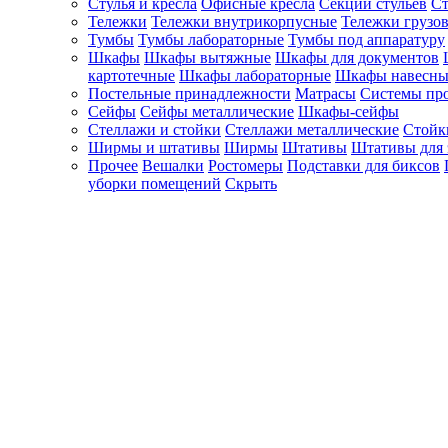
Стулья и кресла
Офисные кресла
Секции стульев
Ст
Тележки
Тележки внутрикорпусные
Тележки грузо
Тумбы
Тумбы лабораторные
Тумбы под аппаратуру
Шкафы
Шкафы вытяжные
Шкафы для документов
картотечные
Шкафы лабораторные
Шкафы навесны
Постельные принадлежности
Матрасы
Системы пр
Сейфы
Сейфы металлические
Шкафы-сейфы
Стеллажи и стойки
Стеллажи металлические
Стойк
Ширмы и штативы
Ширмы
Штативы
Штативы для 
Прочее
Вешалки
Ростомеры
Подставки для биксов
уборки помещений
Скрыть