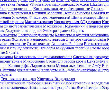
вые ванны/мойки
Утилизаторы медицинских отходов
Шкафы для
ки для эндоскопов
Кипятильники дезинфекционные
Скрыть
лика
Измерители и метчики
Молотки
Петли Глиссона
Повязки к
яжения
Угломеры
Фиксаторы конечностей
Шины Беллера
Шины 
отной терапии
Магнитотерапия
Ультразвуковая (УЗ) терапия
Инг
ы физиотерапевтические
Массажеры
Подъемники и подвесы дл
пия
Ходунки инвалидные
Электротерапия
Скрыть
оксиметры
Электрокардиографы
Калиперы и рулетки электронн
графы
Холтеры и кардиорегистраторы
Электроэнцефалографы
К
ы перевязочные
Отсасыватели
Аппараты Боброва
Все категории
ские и принадлежности
Приборы вакуумной терапии
Столы Боб
вые
Скрыть
роскопы
Колоноскопы и видеоколоноскопы
Системы видеоэндос
ейкоцитарные
Микроскопы
Столы для забора крови
Центрифуги
ющие
Капнографы
Ларингоскопы
Мешки дыхательные Амбу
Все
Штативы для вливаний
Аппараты ИВЛ
Дефибрилляторы
Инфуз
Скрыть
Терапия и ортопедия
Хирургия
Эндодонтия
упы
Оптические приборы
Светильники
Все категории
Холодильн
зки косыночные
Пояса
Ременные устройства
Все категории
Уст