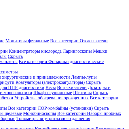
ие
Мониторы фетальные
Все категории
Отсасыватели
ории
Концентраторы кислорода
Ларингоскопы
Мешки
алы
Скрыть
 манжеты
Все категории
Фонарики диагностические
ксиметры
ы хирургические и принадлежности
Лампы-лупы
рифуги
Коагуляторы (электрокоагуляторы)
Скрыть
 для ПЦР-диагностики
Весы
Встряхиватели
Дозаторы и
и морозильники
Шкафы сушильные
Штативы
Скрыть
аботки
Устройства обогрева новорожденных
Все категории
опы
Все категории
ЛОР-комбайны (установки)
Скрыть
ы щелевые
Монобиноскопы
Все категории
Наборы пробных
иборные
Тонометры внутриглазного давления
ных инструментов
Контейнеры для дезинфекции
Все категории