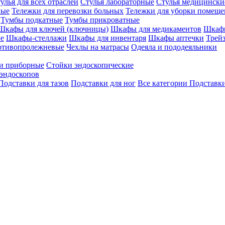
улья для всех отраслей
Стулья лабораторные
Стулья медицински
вые
Тележки для перевозки больных
Тележки для уборки помещ
Тумбы подкатные
Тумбы прикроватные
Шкафы для ключей (ключницы)
Шкафы для медикаментов
Шкафы
е
Шкафы-стеллажи
Шкафы для инвентаря
Шкафы аптечки
Трей
отивопролежневые
Чехлы на матрасы
Одеяла и пододеяльники
и приборные
Стойки эндоскопические
эндоскопов
Подставки для тазов
Подставки для ног
Все категории
Подставки