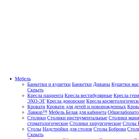
Мебель
Банкетки и кушетки
Банкетки
Диваны
Кушетки ма
Скрыть
Кресла пациента
Кресла вестибулярные
Кресла гер
ЭХО-ЭГ
Кресла донорские
Кресла косметологическ
Кровати
Кровати для детей и новорожденных
Кров
Лавкор™
Мебель Белая для кабинета
Общелаборато
Столики
Столики инструментальные
Столики ман
стоматологические
Столики хирургические
Столы 
Столы
Надстройки для столов
Столы Боброва
Стол
Скрыть