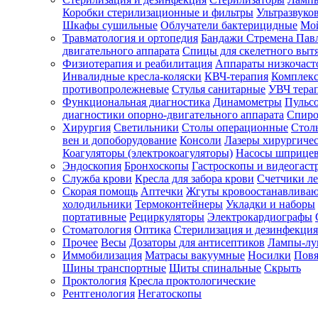
Коробки стерилизационные и фильтры
Ультразвуко
Шкафы сушильные
Облучатели бактерицидные
Мой
Травматология и ортопедия
Бандажи Стремена Пав
Зарегистрироваться
двигательного аппарата
Спицы для скелетного выт
Физиотерапия и реабилитация
Аппараты низкочаст
Инвалидные кресла-коляски
КВЧ-терапия
Комплекс
противопролежневые
Стулья санитарные
УВЧ тера
Функциональная диагностика
Динамометры
Пульс
Зачем
диагностики опорно-двигательного аппарата
Спиро
регистрироваться?
Хирургия
Светильники
Столы операционные
Стол
вен и допоборудование
Консоли
Лазеры хирургиче
Все
Коагуляторы (электрокоагуляторы)
Насосы шприце
покупки
Эндоскопия
Бронхоскопы
Гастроскопы и видеогаст
в
одном
Служба крови
Кресла для забора крови
Счетчики л
месте
Скорая помощь
Аптечки
Жгуты кровоостанавлива
Личный
холодильники
Термоконтейнеры
Укладки и наборы
менеджер
портативные
Рециркуляторы
Электрокардиографы
Стоматология
Оптика
Стерилизация и дезинфекция
Отслеживание
статуса
Прочее
Весы
Дозаторы для антисептиков
Лампы-л
заказа
Иммобилизация
Матрасы вакуумные
Носилки
Повя
Шины транспортные
Щиты спинальные
Скрыть
Проктология
Кресла проктологические
Рентгенология
Негатоскопы