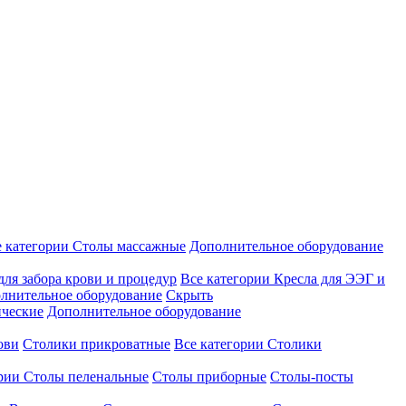
е категории
Столы массажные
Дополнительное оборудование
для забора крови и процедур
Все категории
Кресла для ЭЭГ и
лнительное оборудование
Скрыть
ические
Дополнительное оборудование
ови
Столики прикроватные
Все категории
Столики
ории
Столы пеленальные
Столы приборные
Столы-посты