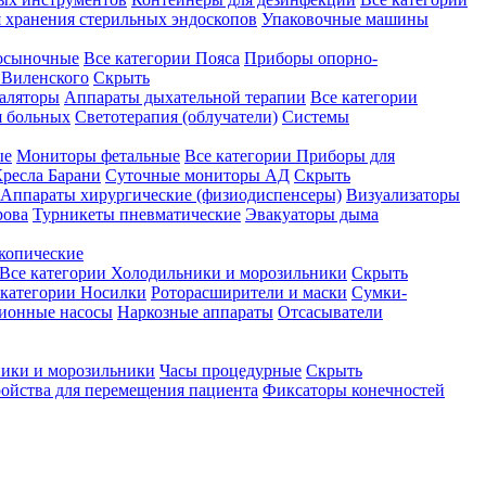
 хранения стерильных эндоскопов
Упаковочные машины
осыночные
Все категории
Пояса
Приборы опорно-
Виленского
Скрыть
аляторы
Аппараты дыхательной терапии
Все категории
я больных
Светотерапия (облучатели)
Системы
ые
Мониторы фетальные
Все категории
Приборы для
ресла Барани
Суточные мониторы АД
Скрыть
Аппараты хирургические (физиодиспенсеры)
Визуализаторы
рова
Турникеты пневматические
Эвакуаторы дыма
копические
Все категории
Холодильники и морозильники
Скрыть
 категории
Носилки
Роторасширители и маски
Сумки-
ионные насосы
Наркозные аппараты
Отсасыватели
ики и морозильники
Часы процедурные
Скрыть
ройства для перемещения пациента
Фиксаторы конечностей