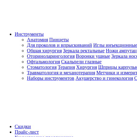
Инструменты
Анатомия
Пинцеты
Для проколов и впрыскиваний
Иглы инъекционные
Общая хирургия
Зеркала ректальные
Ножи ампута
Оториноларингология
Воронки ушные
Зеркала но
Офтальмология
Скальпели глазные
Стоматология
Терапия
Хирургия
Шприцы карпуль
Травматология и механотерапия
Метчики и измерит
Наборы инструментов
Акушерство и гинекология
С
Скидки
Прайс-лист