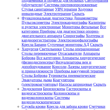
Подъемники и подвесы для больных
Светотерапия
(облучатели)
Системы противопролежневые
Стулья санитарные
УВЧ терапия
Ходунки
инвалидные
Электротерапия
Скрыть
Функциональная диагностика
Динамометры
Пульсоксиметры
Электрокардиографы
Калиперы
и рулетки электронные
Мониторы фетальные
Все
категории
Приборы для диагностики опорно-
двигательного аппарата
Спирографы
Холтеры и
кардиорегистраторы
Электроэнцефалографы
Кресла Барани
Суточные мониторы АД
Скрыть
Хирургия
Светильники
Столы операционные
Столы перевязочные
Отсасыватели
Аппараты
Боброва
Все категории
Аппараты хирургические
(физиодиспенсеры)
Визуализаторы вен и
допоборудование
Консоли
Лазеры хирургические
и принадлежности
Приборы вакуумной терапии
Столы Боброва
Турникеты пневматические
Эвакуаторы дыма
Коагуляторы
(электрокоагуляторы)
Насосы шприцевые
Скрыть
Эндоскопия
Бронхоскопы
Гастроскопы и
видеогастроскопы
Колоноскопы и
видеоколоноскопы
Системы
видеоэндоскопические
Служба крови
Кресла для забора крови
Счетчики