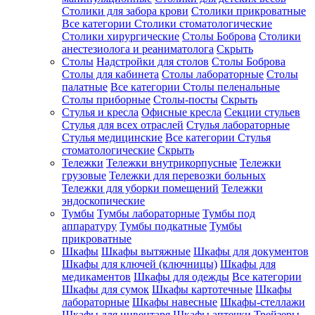
Столики для забора крови
Столики прикроватные
Все категории
Столики стоматологические
Столики хирургические
Столы Боброва
Столики
анестезиолога и реаниматолога
Скрыть
Столы
Надстройки для столов
Столы Боброва
Столы для кабинета
Столы лабораторные
Столы
палатные
Все категории
Столы пеленальные
Столы приборные
Столы-посты
Скрыть
Стулья и кресла
Офисные кресла
Секции стульев
Стулья для всех отраслей
Стулья лабораторные
Стулья медицинские
Все категории
Стулья
стоматологические
Скрыть
Тележки
Тележки внутрикорпусные
Тележки
грузовые
Тележки для перевозки больных
Тележки для уборки помещений
Тележки
эндоскопические
Тумбы
Тумбы лабораторные
Тумбы под
аппаратуру
Тумбы подкатные
Тумбы
прикроватные
Шкафы
Шкафы вытяжные
Шкафы для документов
Шкафы для ключей (ключницы)
Шкафы для
медикаментов
Шкафы для одежды
Все категории
Шкафы для сумок
Шкафы картотечные
Шкафы
лабораторные
Шкафы навесные
Шкафы-стеллажи
Шкафы для инвентаря
Шкафы аптечки
Трейзеры