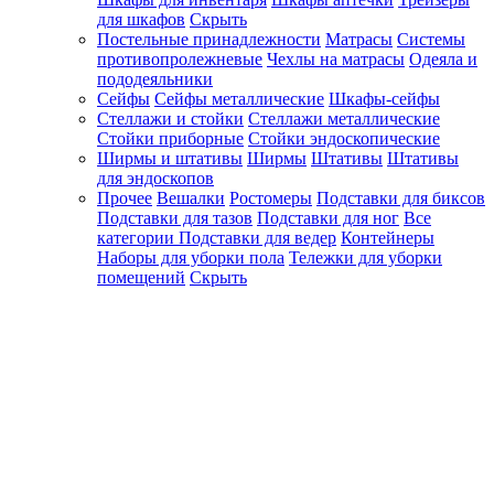
для шкафов
Скрыть
Постельные принадлежности
Матрасы
Системы
противопролежневые
Чехлы на матрасы
Одеяла и
пододеяльники
Сейфы
Сейфы металлические
Шкафы-сейфы
Стеллажи и стойки
Стеллажи металлические
Стойки приборные
Стойки эндоскопические
Ширмы и штативы
Ширмы
Штативы
Штативы
для эндоскопов
Прочее
Вешалки
Ростомеры
Подставки для биксов
Подставки для тазов
Подставки для ног
Все
категории
Подставки для ведер
Контейнеры
Наборы для уборки пола
Тележки для уборки
помещений
Скрыть