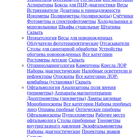
Аспираторы
Боксы для ПЦР-диагностики
Весы
Встряхиватели
Дозаторы и принадлежности
Иономеры
Поляриметры (полярископы)
Счётчики
Фотометры и спектрофотометры
Холодильники и
морозильники
Шкафы сушильные
Штативы
Скрыть
Неонатология
Весы для новорожденных
Облучатели фототерапевтические
Отсасыватели
Столы для санитарной обработки
Устройства
обогрева новорожденных
Все категории
Ростомеры детские
Скрыть
Оториноларингология
Камертоны
Кресла ЛОР
Наборы диагностические
Налобные осветители и
рефлекторы
Отоскопы
Все категории
ЛОР-
комбайны (установки)
Скрыть
Офтальмология
Анализаторы поля зрения
(периметры)
Аппараты магнитотерапии
Диоптриметры (линзметры)
Лампы щелевые
Монобиноскопы
Все категории
Наборы пробных
линз
Оправы пробные
Оптические приборы
Офтальмоскопы
Пупиллометры
Рабочее место
офтальмолога
Столы приборные
Тонометры
внутриглазного давления
Экзофтальмометры
Наборы диагностические
Проекторы знаков
Скрыть