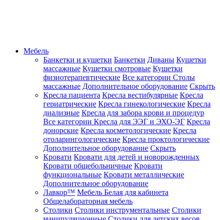
Мебель
Банкетки и кушетки
Банкетки
Диваны
Кушетки
массажные
Кушетки смотровые
Кушетки
физиотерапевтические
Все категории
Столы
массажные
Дополнительное оборудование
Скрыть
Кресла пациента
Кресла вестибулярные
Кресла
гериатрические
Кресла гинекологические
Кресла
диализные
Кресла для забора крови и процедур
Все категории
Кресла для ЭЭГ и ЭХО-ЭГ
Кресла
донорские
Кресла косметологические
Кресла
отоларингологические
Кресла проктологические
Дополнительное оборудование
Скрыть
Кровати
Кровати для детей и новорожденных
Кровати общебольничные
Кровати
функциональные
Кровати металлические
Дополнительное оборудование
Лавкор™
Мебель Белая для кабинета
Общелабораторная мебель
Столики
Столики инструментальные
Столики
манипуляционные
Столики для детских весов