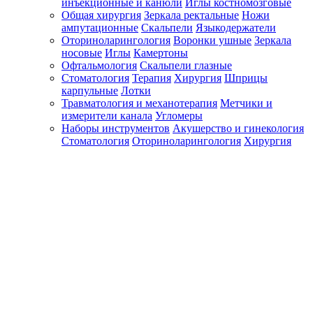
инъекционные и канюли
Иглы костномозговые
Общая хирургия
Зеркала ректальные
Ножи
ампутационные
Скальпели
Языкодержатели
Оториноларингология
Воронки ушные
Зеркала
носовые
Иглы
Камертоны
Офтальмология
Скальпели глазные
Стоматология
Терапия
Хирургия
Шприцы
карпульные
Лотки
Травматология и механотерапия
Метчики и
измерители канала
Угломеры
Наборы инструментов
Акушерство и гинекология
Стоматология
Оториноларингология
Хирургия