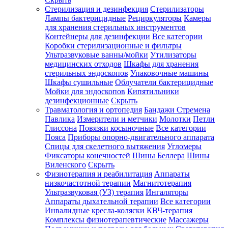
Стерилизация и дезинфекция
Стерилизаторы
Лампы бактерицидные
Рециркуляторы
Камеры
для хранения стерильных инструментов
Контейнеры для дезинфекции
Все категории
Коробки стерилизационные и фильтры
Ультразвуковые ванны/мойки
Утилизаторы
медицинских отходов
Шкафы для хранения
стерильных эндоскопов
Упаковочные машины
Шкафы сушильные
Облучатели бактерицидные
Мойки для эндоскопов
Кипятильники
дезинфекционные
Скрыть
Травматология и ортопедия
Бандажи Стремена
Павлика
Измерители и метчики
Молотки
Петли
Глиссона
Повязки косыночные
Все категории
Пояса
Приборы опорно-двигательного аппарата
Спицы для скелетного вытяжения
Угломеры
Фиксаторы конечностей
Шины Беллера
Шины
Виленского
Скрыть
Физиотерапия и реабилитация
Аппараты
низкочастотной терапии
Магнитотерапия
Ультразвуковая (УЗ) терапия
Ингаляторы
Аппараты дыхательной терапии
Все категории
Инвалидные кресла-коляски
КВЧ-терапия
Комплексы физиотерапевтические
Массажеры