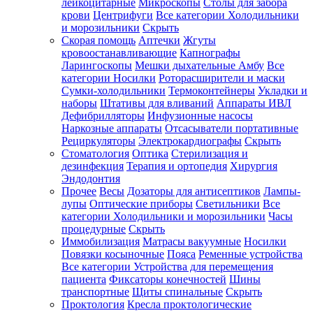
лейкоцитарные
Микроскопы
Столы для забора
крови
Центрифуги
Все категории
Холодильники
и морозильники
Скрыть
Скорая помощь
Аптечки
Жгуты
кровоостанавливающие
Капнографы
Ларингоскопы
Мешки дыхательные Амбу
Все
категории
Носилки
Роторасширители и маски
Сумки-холодильники
Термоконтейнеры
Укладки и
наборы
Штативы для вливаний
Аппараты ИВЛ
Дефибрилляторы
Инфузионные насосы
Наркозные аппараты
Отсасыватели портативные
Рециркуляторы
Электрокардиографы
Скрыть
Стоматология
Оптика
Стерилизация и
дезинфекция
Терапия и ортопедия
Хирургия
Эндодонтия
Прочее
Весы
Дозаторы для антисептиков
Лампы-
лупы
Оптические приборы
Светильники
Все
категории
Холодильники и морозильники
Часы
процедурные
Скрыть
Иммобилизация
Матрасы вакуумные
Носилки
Повязки косыночные
Пояса
Ременные устройства
Все категории
Устройства для перемещения
пациента
Фиксаторы конечностей
Шины
транспортные
Щиты спинальные
Скрыть
Проктология
Кресла проктологические