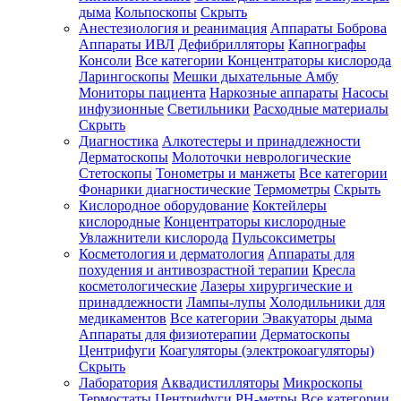
дыма
Кольпоскопы
Скрыть
Анестезиология и реанимация
Аппараты Боброва
Аппараты ИВЛ
Дефибрилляторы
Капнографы
Консоли
Все категории
Концентраторы кислорода
Ларингоскопы
Мешки дыхательные Амбу
Мониторы пациента
Наркозные аппараты
Насосы
инфузионные
Светильники
Расходные материалы
Скрыть
Диагностика
Алкотестеры и принадлежности
Дерматоскопы
Молоточки неврологические
Стетоскопы
Тонометры и манжеты
Все категории
Фонарики диагностические
Термометры
Скрыть
Кислородное оборудование
Коктейлеры
кислородные
Концентраторы кислородные
Увлажнители кислорода
Пульсоксиметры
Косметология и дерматология
Аппараты для
похудения и антивозрастной терапии
Кресла
косметологические
Лазеры хирургические и
принадлежности
Лампы-лупы
Холодильники для
медикаментов
Все категории
Эвакуаторы дыма
Аппараты для физиотерапии
Дерматоскопы
Центрифуги
Коагуляторы (электрокоагуляторы)
Скрыть
Лаборатория
Аквадистилляторы
Микроскопы
Термостаты
Центрифуги
PH-метры
Все категории