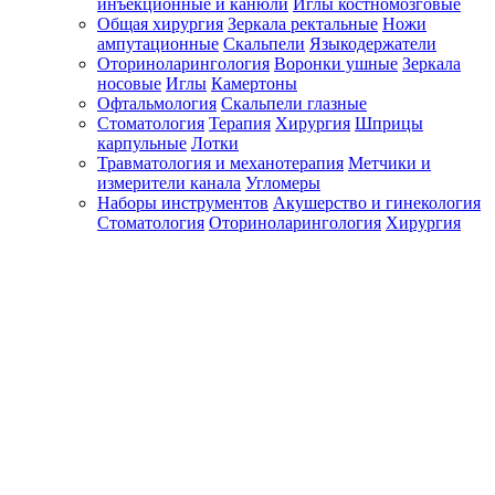
инъекционные и канюли
Иглы костномозговые
Общая хирургия
Зеркала ректальные
Ножи
ампутационные
Скальпели
Языкодержатели
Оториноларингология
Воронки ушные
Зеркала
носовые
Иглы
Камертоны
Офтальмология
Скальпели глазные
Стоматология
Терапия
Хирургия
Шприцы
карпульные
Лотки
Травматология и механотерапия
Метчики и
измерители канала
Угломеры
Наборы инструментов
Акушерство и гинекология
Стоматология
Оториноларингология
Хирургия