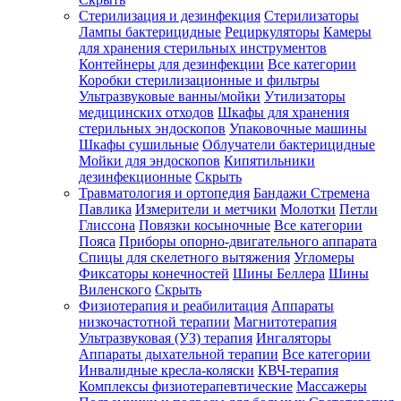
Стерилизация и дезинфекция
Стерилизаторы
Лампы бактерицидные
Рециркуляторы
Камеры
для хранения стерильных инструментов
Контейнеры для дезинфекции
Все категории
Коробки стерилизационные и фильтры
Ультразвуковые ванны/мойки
Утилизаторы
медицинских отходов
Шкафы для хранения
стерильных эндоскопов
Упаковочные машины
Шкафы сушильные
Облучатели бактерицидные
Мойки для эндоскопов
Кипятильники
дезинфекционные
Скрыть
Травматология и ортопедия
Бандажи Стремена
Павлика
Измерители и метчики
Молотки
Петли
Глиссона
Повязки косыночные
Все категории
Пояса
Приборы опорно-двигательного аппарата
Спицы для скелетного вытяжения
Угломеры
Фиксаторы конечностей
Шины Беллера
Шины
Виленского
Скрыть
Физиотерапия и реабилитация
Аппараты
низкочастотной терапии
Магнитотерапия
Ультразвуковая (УЗ) терапия
Ингаляторы
Аппараты дыхательной терапии
Все категории
Инвалидные кресла-коляски
КВЧ-терапия
Комплексы физиотерапевтические
Массажеры