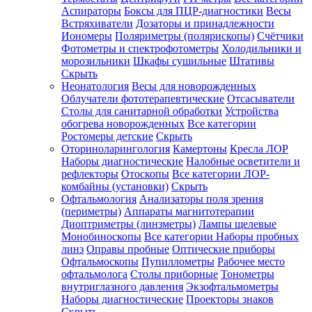
Аспираторы
Боксы для ПЦР-диагностики
Весы
Встряхиватели
Дозаторы и принадлежности
Иономеры
Поляриметры (полярископы)
Счётчики
Фотометры и спектрофотометры
Холодильники и
морозильники
Шкафы сушильные
Штативы
Скрыть
Неонатология
Весы для новорожденных
Облучатели фототерапевтические
Отсасыватели
Столы для санитарной обработки
Устройства
обогрева новорожденных
Все категории
Ростомеры детские
Скрыть
Оториноларингология
Камертоны
Кресла ЛОР
Наборы диагностические
Налобные осветители и
рефлекторы
Отоскопы
Все категории
ЛОР-
комбайны (установки)
Скрыть
Офтальмология
Анализаторы поля зрения
(периметры)
Аппараты магнитотерапии
Диоптриметры (линзметры)
Лампы щелевые
Монобиноскопы
Все категории
Наборы пробных
линз
Оправы пробные
Оптические приборы
Офтальмоскопы
Пупиллометры
Рабочее место
офтальмолога
Столы приборные
Тонометры
внутриглазного давления
Экзофтальмометры
Наборы диагностические
Проекторы знаков
Скрыть