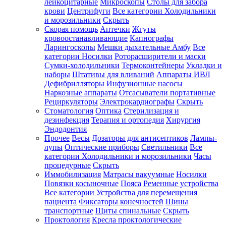
лейкоцитарные
Микроскопы
Столы для забора
крови
Центрифуги
Все категории
Холодильники
и морозильники
Скрыть
Скорая помощь
Аптечки
Жгуты
кровоостанавливающие
Капнографы
Ларингоскопы
Мешки дыхательные Амбу
Все
категории
Носилки
Роторасширители и маски
Сумки-холодильники
Термоконтейнеры
Укладки и
наборы
Штативы для вливаний
Аппараты ИВЛ
Дефибрилляторы
Инфузионные насосы
Наркозные аппараты
Отсасыватели портативные
Рециркуляторы
Электрокардиографы
Скрыть
Стоматология
Оптика
Стерилизация и
дезинфекция
Терапия и ортопедия
Хирургия
Эндодонтия
Прочее
Весы
Дозаторы для антисептиков
Лампы-
лупы
Оптические приборы
Светильники
Все
категории
Холодильники и морозильники
Часы
процедурные
Скрыть
Иммобилизация
Матрасы вакуумные
Носилки
Повязки косыночные
Пояса
Ременные устройства
Все категории
Устройства для перемещения
пациента
Фиксаторы конечностей
Шины
транспортные
Щиты спинальные
Скрыть
Проктология
Кресла проктологические