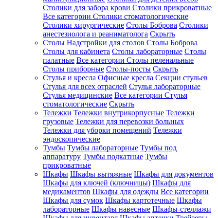
Столики для забора крови
Столики прикроватные
Все категории
Столики стоматологические
Столики хирургические
Столы Боброва
Столики
анестезиолога и реаниматолога
Скрыть
Столы
Надстройки для столов
Столы Боброва
Столы для кабинета
Столы лабораторные
Столы
палатные
Все категории
Столы пеленальные
Столы приборные
Столы-посты
Скрыть
Стулья и кресла
Офисные кресла
Секции стульев
Стулья для всех отраслей
Стулья лабораторные
Стулья медицинские
Все категории
Стулья
стоматологические
Скрыть
Тележки
Тележки внутрикорпусные
Тележки
грузовые
Тележки для перевозки больных
Тележки для уборки помещений
Тележки
эндоскопические
Тумбы
Тумбы лабораторные
Тумбы под
аппаратуру
Тумбы подкатные
Тумбы
прикроватные
Шкафы
Шкафы вытяжные
Шкафы для документов
Шкафы для ключей (ключницы)
Шкафы для
медикаментов
Шкафы для одежды
Все категории
Шкафы для сумок
Шкафы картотечные
Шкафы
лабораторные
Шкафы навесные
Шкафы-стеллажи
Шкафы для инвентаря
Шкафы аптечки
Трейзеры