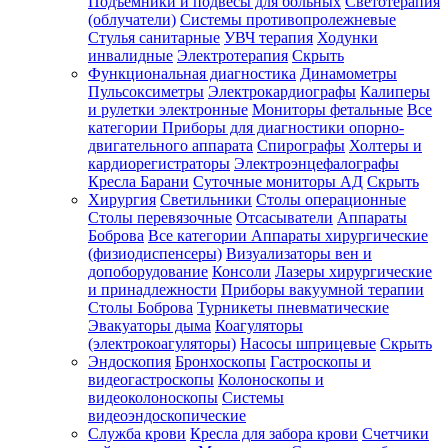
Подъемники и подвесы для больных
Светотерапия
(облучатели)
Системы противопролежневые
Стулья санитарные
УВЧ терапия
Ходунки
инвалидные
Электротерапия
Скрыть
Функциональная диагностика
Динамометры
Пульсоксиметры
Электрокардиографы
Калиперы
и рулетки электронные
Мониторы фетальные
Все
категории
Приборы для диагностики опорно-
двигательного аппарата
Спирографы
Холтеры и
кардиорегистраторы
Электроэнцефалографы
Кресла Барани
Суточные мониторы АД
Скрыть
Хирургия
Светильники
Столы операционные
Столы перевязочные
Отсасыватели
Аппараты
Боброва
Все категории
Аппараты хирургические
(физиодиспенсеры)
Визуализаторы вен и
допоборудование
Консоли
Лазеры хирургические
и принадлежности
Приборы вакуумной терапии
Столы Боброва
Турникеты пневматические
Эвакуаторы дыма
Коагуляторы
(электрокоагуляторы)
Насосы шприцевые
Скрыть
Эндоскопия
Бронхоскопы
Гастроскопы и
видеогастроскопы
Колоноскопы и
видеоколоноскопы
Системы
видеоэндоскопические
Служба крови
Кресла для забора крови
Счетчики