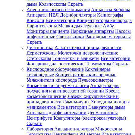
дыма
Кольпоскопы
Скрыть
Анестезиология и реанимация
Аппараты Боброва
Аппараты ИВЛ
Дефибрилляторы
Капнографы
Консоли
Все категории
Концентраторы кислорода
Ларингоскопы
Мешки дыхательные Амбу
Мониторы пациента
Наркозные аппараты
Насосы
инфузионные
Светильники
Расходные материалы
Скрыть
Диагностика
Алкотестеры и принадлежности
Дерматоскопы
Молоточки неврологические
Стетоскопы
Тонометры и манжеты
Все категории
Фонарики диагностические
Термометры
Скрыть
Кислородное оборудование
Коктейлеры
кислородные
Концентраторы кислородные
Увлажнители кислорода
Пульсоксиметры
Косметология и дерматология
Аппараты для
похудения и антивозрастной терапии
Кресла
косметологические
Лазеры хирургические и
принадлежности
Лампы-лупы
Холодильники для
медикаментов
Все категории
Эвакуаторы дыма
Аппараты для физиотерапии
Дерматоскопы
Центрифуги
Коагуляторы (электрокоагуляторы)
Скрыть
Лаборатория
Аквадистилляторы
Микроскопы
Термостаты
Центрифуги
PH-метры
Все категории