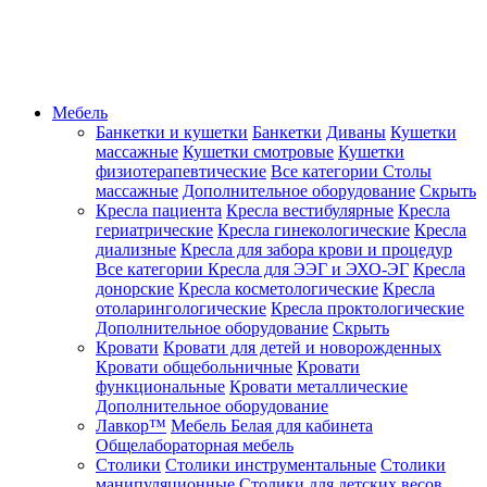
Мебель
Банкетки и кушетки
Банкетки
Диваны
Кушетки
массажные
Кушетки смотровые
Кушетки
физиотерапевтические
Все категории
Столы
массажные
Дополнительное оборудование
Скрыть
Кресла пациента
Кресла вестибулярные
Кресла
гериатрические
Кресла гинекологические
Кресла
диализные
Кресла для забора крови и процедур
Все категории
Кресла для ЭЭГ и ЭХО-ЭГ
Кресла
донорские
Кресла косметологические
Кресла
отоларингологические
Кресла проктологические
Дополнительное оборудование
Скрыть
Кровати
Кровати для детей и новорожденных
Кровати общебольничные
Кровати
функциональные
Кровати металлические
Дополнительное оборудование
Лавкор™
Мебель Белая для кабинета
Общелабораторная мебель
Столики
Столики инструментальные
Столики
манипуляционные
Столики для детских весов