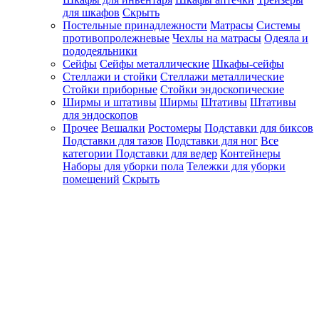
для шкафов
Скрыть
Постельные принадлежности
Матрасы
Системы
противопролежневые
Чехлы на матрасы
Одеяла и
пододеяльники
Сейфы
Сейфы металлические
Шкафы-сейфы
Стеллажи и стойки
Стеллажи металлические
Стойки приборные
Стойки эндоскопические
Ширмы и штативы
Ширмы
Штативы
Штативы
для эндоскопов
Прочее
Вешалки
Ростомеры
Подставки для биксов
Подставки для тазов
Подставки для ног
Все
категории
Подставки для ведер
Контейнеры
Наборы для уборки пола
Тележки для уборки
помещений
Скрыть