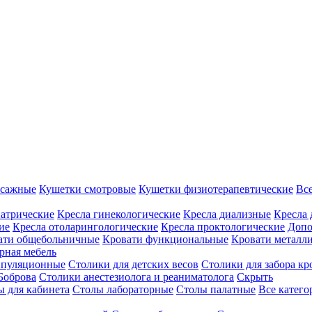
ссажные
Кушетки смотровые
Кушетки физиотерапевтические
Вс
иатрические
Кресла гинекологические
Кресла диализные
Кресла 
ие
Кресла отоларингологические
Кресла проктологические
Допо
ати общебольничные
Кровати функциональные
Кровати металл
рная мебель
ипуляционные
Столики для детских весов
Столики для забора кр
Боброва
Столики анестезиолога и реаниматолога
Скрыть
ы для кабинета
Столы лабораторные
Столы палатные
Все катег