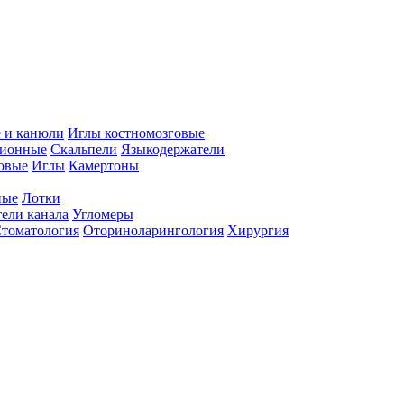
 и канюли
Иглы костномозговые
ционные
Скальпели
Языкодержатели
совые
Иглы
Камертоны
ные
Лотки
ели канала
Угломеры
томатология
Оториноларингология
Хирургия