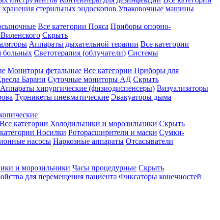
 хранения стерильных эндоскопов
Упаковочные машины
осыночные
Все категории
Пояса
Приборы опорно-
Виленского
Скрыть
аляторы
Аппараты дыхательной терапии
Все категории
я больных
Светотерапия (облучатели)
Системы
ые
Мониторы фетальные
Все категории
Приборы для
ресла Барани
Суточные мониторы АД
Скрыть
Аппараты хирургические (физиодиспенсеры)
Визуализаторы
рова
Турникеты пневматические
Эвакуаторы дыма
копические
Все категории
Холодильники и морозильники
Скрыть
 категории
Носилки
Роторасширители и маски
Сумки-
ионные насосы
Наркозные аппараты
Отсасыватели
ики и морозильники
Часы процедурные
Скрыть
ройства для перемещения пациента
Фиксаторы конечностей