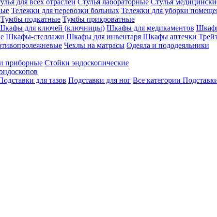
улья для всех отраслей
Стулья лабораторные
Стулья медицински
вые
Тележки для перевозки больных
Тележки для уборки помещ
Тумбы подкатные
Тумбы прикроватные
Шкафы для ключей (ключницы)
Шкафы для медикаментов
Шкафы
е
Шкафы-стеллажи
Шкафы для инвентаря
Шкафы аптечки
Трей
отивопролежневые
Чехлы на матрасы
Одеяла и пододеяльники
и приборные
Стойки эндоскопические
эндоскопов
Подставки для тазов
Подставки для ног
Все категории
Подставки