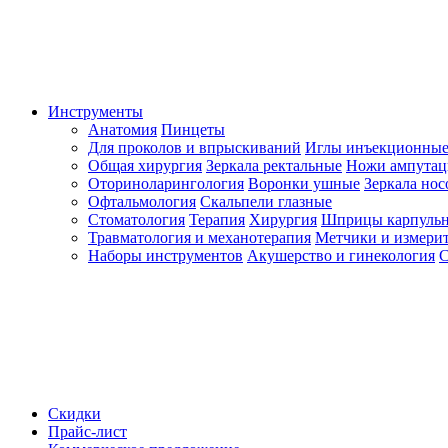
Инструменты
Анатомия
Пинцеты
Для проколов и впрыскиваний
Иглы инъекционные
Общая хирургия
Зеркала ректальные
Ножи ампута
Оториноларингология
Воронки ушные
Зеркала но
Офтальмология
Скальпели глазные
Стоматология
Терапия
Хирургия
Шприцы карпуль
Травматология и механотерапия
Метчики и измерит
Наборы инструментов
Акушерство и гинекология
С
Скидки
Прайс-лист