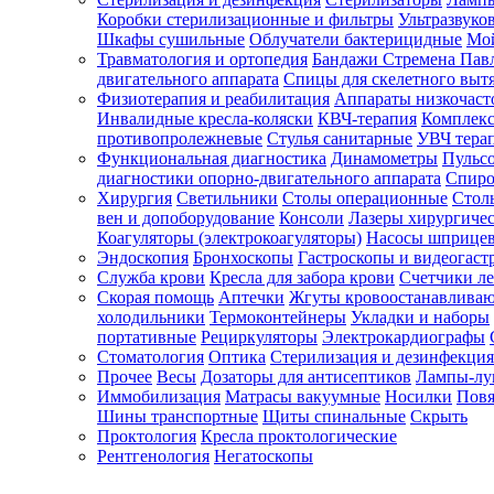
Коробки стерилизационные и фильтры
Ультразвуко
Шкафы сушильные
Облучатели бактерицидные
Мой
Травматология и ортопедия
Бандажи Стремена Пав
Зарегистрироваться
двигательного аппарата
Спицы для скелетного выт
Физиотерапия и реабилитация
Аппараты низкочаст
Инвалидные кресла-коляски
КВЧ-терапия
Комплекс
противопролежневые
Стулья санитарные
УВЧ тера
Функциональная диагностика
Динамометры
Пульс
Зачем
диагностики опорно-двигательного аппарата
Спиро
регистрироваться?
Хирургия
Светильники
Столы операционные
Стол
вен и допоборудование
Консоли
Лазеры хирургиче
Все
Коагуляторы (электрокоагуляторы)
Насосы шприце
покупки
Эндоскопия
Бронхоскопы
Гастроскопы и видеогаст
в
одном
Служба крови
Кресла для забора крови
Счетчики л
месте
Скорая помощь
Аптечки
Жгуты кровоостанавлива
Личный
холодильники
Термоконтейнеры
Укладки и наборы
менеджер
портативные
Рециркуляторы
Электрокардиографы
Стоматология
Оптика
Стерилизация и дезинфекция
Отслеживание
статуса
Прочее
Весы
Дозаторы для антисептиков
Лампы-л
заказа
Иммобилизация
Матрасы вакуумные
Носилки
Повя
Шины транспортные
Щиты спинальные
Скрыть
Проктология
Кресла проктологические
Рентгенология
Негатоскопы