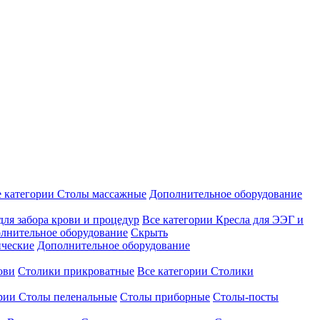
е категории
Столы массажные
Дополнительное оборудование
для забора крови и процедур
Все категории
Кресла для ЭЭГ и
лнительное оборудование
Скрыть
ические
Дополнительное оборудование
ови
Столики прикроватные
Все категории
Столики
ории
Столы пеленальные
Столы приборные
Столы-посты