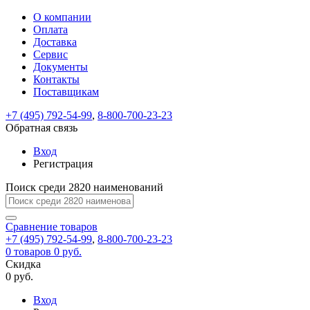
О компании
Восстановление
Обратная
Вход
Регистрация
Оплата
пароля
связь
На
Доставка
вашу
Сервис
почту
Только
Только
Документы
test@example.com
для
для
Ваше
Введите
Заполните
отправлена
Контакты
ИП
ИП
новый
Пароль
На
сообщение
ссылка.
форму.
и
и
Поставщикам
пароль
успешно
вашу
успешно
юр.
юр.
Перейдите
лиц
лиц
отправлено.
восстановлен
почту
+7 (495) 792-54-99
,
8-800-700-23-23
Мы
по
test@test.ru
ней
Обратная связь
отправим
для
отправлена
вам
завершения
Вход
ссылка.
регистрации.
ссылку
Регистрация
Войти
на
указанный
Поиск среди 2820 наименований
Перейдите
Сообщение
Ок
электронный
по
адрес,
ней
Сравнение
товаров
перейдя
для
+7 (495) 792-54-99
,
8-800-700-23-23
по
смены
Запомнить
Забыли
0
товаров
0 руб.
которой
пароля.
меня
пароль?
Скидка
Сменить
вы
0 руб.
сможете
пароль
Войти
Я принимаю условия
задать
Вход
пользовательского