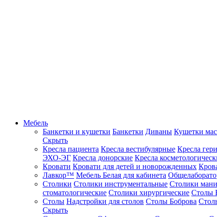
Мебель
Банкетки и кушетки
Банкетки
Диваны
Кушетки ма
Скрыть
Кресла пациента
Кресла вестибулярные
Кресла гер
ЭХО-ЭГ
Кресла донорские
Кресла косметологическ
Кровати
Кровати для детей и новорожденных
Кров
Лавкор™
Мебель Белая для кабинета
Общелаборато
Столики
Столики инструментальные
Столики ман
стоматологические
Столики хирургические
Столы 
Столы
Надстройки для столов
Столы Боброва
Стол
Скрыть