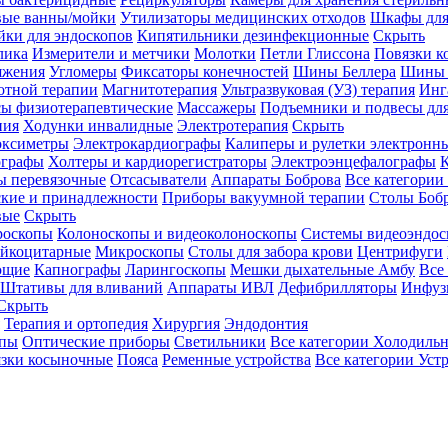
вые ванны/мойки
Утилизаторы медицинских отходов
Шкафы для
ки для эндоскопов
Кипятильники дезинфекционные
Скрыть
лика
Измерители и метчики
Молотки
Петли Глиссона
Повязки к
яжения
Угломеры
Фиксаторы конечностей
Шины Беллера
Шины 
отной терапии
Магнитотерапия
Ультразвуковая (УЗ) терапия
Инг
ы физиотерапевтические
Массажеры
Подъемники и подвесы дл
пия
Ходунки инвалидные
Электротерапия
Скрыть
оксиметры
Электрокардиографы
Калиперы и рулетки электронн
графы
Холтеры и кардиорегистраторы
Электроэнцефалографы
К
ы перевязочные
Отсасыватели
Аппараты Боброва
Все категории
ские и принадлежности
Приборы вакуумной терапии
Столы Боб
вые
Скрыть
роскопы
Колоноскопы и видеоколоноскопы
Системы видеоэндос
ейкоцитарные
Микроскопы
Столы для забора крови
Центрифуги
ющие
Капнографы
Ларингоскопы
Мешки дыхательные Амбу
Все
Штативы для вливаний
Аппараты ИВЛ
Дефибрилляторы
Инфуз
Скрыть
Терапия и ортопедия
Хирургия
Эндодонтия
упы
Оптические приборы
Светильники
Все категории
Холодильн
зки косыночные
Пояса
Ременные устройства
Все категории
Уст