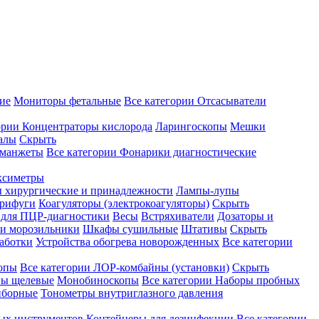
ие
Мониторы фетальные
Все категории
Отсасыватели
ории
Концентраторы кислорода
Ларингоскопы
Мешки
алы
Скрыть
 манжеты
Все категории
Фонарики диагностические
ксиметры
ы хирургические и принадлежности
Лампы-лупы
рифуги
Коагуляторы (электрокоагуляторы)
Скрыть
 для ПЦР-диагностики
Весы
Встряхиватели
Дозаторы и
и морозильники
Шкафы сушильные
Штативы
Скрыть
аботки
Устройства обогрева новорожденных
Все категории
опы
Все категории
ЛОР-комбайны (установки)
Скрыть
ы щелевые
Монобиноскопы
Все категории
Наборы пробных
иборные
Тонометры внутриглазного давления
ных инструментов
Контейнеры для дезинфекции
Все категории