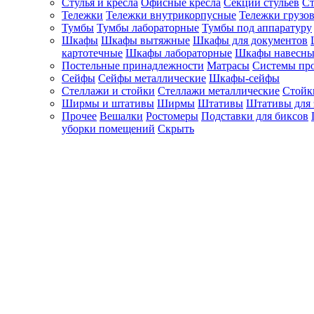
Стулья и кресла
Офисные кресла
Секции стульев
Ст
Тележки
Тележки внутрикорпусные
Тележки грузо
Тумбы
Тумбы лабораторные
Тумбы под аппаратуру
Шкафы
Шкафы вытяжные
Шкафы для документов
картотечные
Шкафы лабораторные
Шкафы навесны
Постельные принадлежности
Матрасы
Системы пр
Сейфы
Сейфы металлические
Шкафы-сейфы
Стеллажи и стойки
Стеллажи металлические
Стойк
Ширмы и штативы
Ширмы
Штативы
Штативы для 
Прочее
Вешалки
Ростомеры
Подставки для биксов
уборки помещений
Скрыть