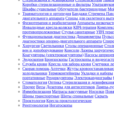
Коробки стерилизационные и фильтры
Ультразвуко
Шкафы сушильные
Облучатели бактерицидные
Мой
Травматология и ортопедия
Бандажи Стремена Пав
Зарегистрироваться
двигательного аппарата
Спицы для скелетного выт
Физиотерапия и реабилитация
Аппараты низкочаст
Инвалидные кресла-коляски
КВЧ-терапия
Комплекс
противопролежневые
Стулья санитарные
УВЧ тера
Функциональная диагностика
Динамометры
Пульс
Зачем
диагностики опорно-двигательного аппарата
Спиро
регистрироваться?
Хирургия
Светильники
Столы операционные
Стол
вен и допоборудование
Консоли
Лазеры хирургиче
Все
Коагуляторы (электрокоагуляторы)
Насосы шприце
покупки
Эндоскопия
Бронхоскопы
Гастроскопы и видеогаст
в
одном
Служба крови
Кресла для забора крови
Счетчики л
месте
Скорая помощь
Аптечки
Жгуты кровоостанавлива
Личный
холодильники
Термоконтейнеры
Укладки и наборы
менеджер
портативные
Рециркуляторы
Электрокардиографы
Стоматология
Оптика
Стерилизация и дезинфекция
Отслеживание
статуса
Прочее
Весы
Дозаторы для антисептиков
Лампы-л
заказа
Иммобилизация
Матрасы вакуумные
Носилки
Повя
Шины транспортные
Щиты спинальные
Скрыть
Проктология
Кресла проктологические
Рентгенология
Негатоскопы