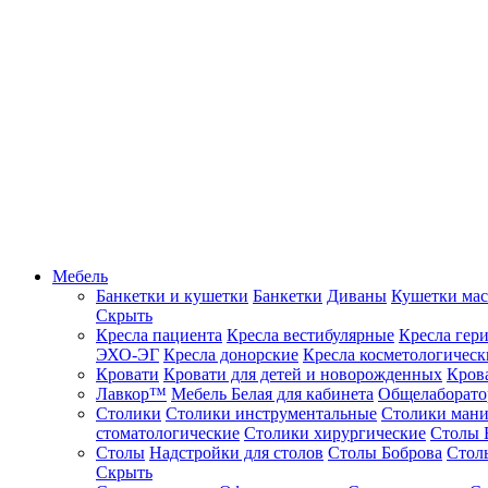
Мебель
Банкетки и кушетки
Банкетки
Диваны
Кушетки ма
Скрыть
Кресла пациента
Кресла вестибулярные
Кресла гер
ЭХО-ЭГ
Кресла донорские
Кресла косметологическ
Кровати
Кровати для детей и новорожденных
Кров
Лавкор™
Мебель Белая для кабинета
Общелаборато
Столики
Столики инструментальные
Столики ман
стоматологические
Столики хирургические
Столы 
Столы
Надстройки для столов
Столы Боброва
Стол
Скрыть