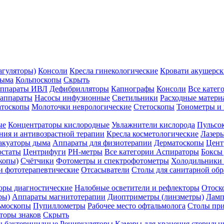
агуляторы)
Консоли
Кресла гинекологические
Кровати акушерск
дыма
Кольпоскопы
Скрыть
ппараты ИВЛ
Дефибрилляторы
Капнографы
Консоли
Все катег
 аппараты
Насосы инфузионные
Светильники
Расходные матери
атоскопы
Молоточки неврологические
Стетоскопы
Тонометры и
ые
Концентраторы кислородные
Увлажнители кислорода
Пульсо
ния и антивозрастной терапии
Кресла косметологические
Лазер
акуаторы дыма
Аппараты для физиотерапии
Дерматоскопы
Цент
остаты
Центрифуги
PH-метры
Все категории
Аспираторы
Боксы
копы)
Счётчики
Фотометры и спектрофотометры
Холодильники 
и фототерапевтические
Отсасыватели
Столы для санитарной обр
оры диагностические
Налобные осветители и рефлекторы
Отоск
ры)
Аппараты магнитотерапии
Диоптриметры (линзметры)
Ламп
ьмоскопы
Пупиллометры
Рабочее место офтальмолога
Столы пр
торы знаков
Скрыть
 бактерицидные
Рециркуляторы
Камеры для хранения стериль