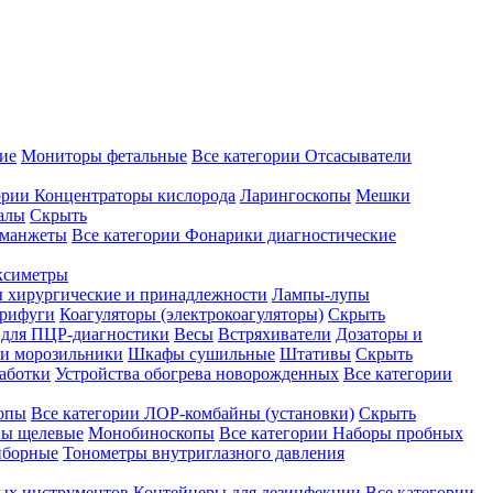
ие
Мониторы фетальные
Все категории
Отсасыватели
ории
Концентраторы кислорода
Ларингоскопы
Мешки
алы
Скрыть
 манжеты
Все категории
Фонарики диагностические
ксиметры
ы хирургические и принадлежности
Лампы-лупы
рифуги
Коагуляторы (электрокоагуляторы)
Скрыть
 для ПЦР-диагностики
Весы
Встряхиватели
Дозаторы и
и морозильники
Шкафы сушильные
Штативы
Скрыть
аботки
Устройства обогрева новорожденных
Все категории
опы
Все категории
ЛОР-комбайны (установки)
Скрыть
ы щелевые
Монобиноскопы
Все категории
Наборы пробных
иборные
Тонометры внутриглазного давления
ных инструментов
Контейнеры для дезинфекции
Все категории