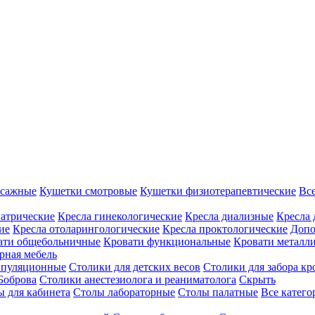
ссажные
Кушетки смотровые
Кушетки физиотерапевтические
Вс
иатрические
Кресла гинекологические
Кресла диализные
Кресла 
ие
Кресла отоларингологические
Кресла проктологические
Допо
ати общебольничные
Кровати функциональные
Кровати металл
рная мебель
ипуляционные
Столики для детских весов
Столики для забора кр
Боброва
Столики анестезиолога и реаниматолога
Скрыть
ы для кабинета
Столы лабораторные
Столы палатные
Все катег