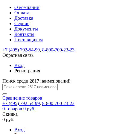
О компании
Восстановление
Обратная
Вход
Регистрация
Оплата
пароля
связь
На
Доставка
вашу
Сервис
почту
Только
Только
Документы
test@example.com
для
для
Ваше
Введите
Заполните
отправлена
Контакты
ИП
ИП
новый
Пароль
На
сообщение
ссылка.
форму.
и
и
Поставщикам
пароль
успешно
вашу
успешно
юр.
юр.
Перейдите
лиц
лиц
отправлено.
восстановлен
почту
+7 (495) 792-54-99
,
8-800-700-23-23
Мы
по
test@test.ru
ней
Обратная связь
отправим
для
отправлена
вам
завершения
Вход
ссылка.
регистрации.
ссылку
Регистрация
Войти
на
указанный
Поиск среди 2817 наименований
Перейдите
Сообщение
Ок
электронный
по
адрес,
ней
Сравнение
товаров
перейдя
для
+7 (495) 792-54-99
,
8-800-700-23-23
по
смены
Запомнить
Забыли
0
товаров
0 руб.
которой
пароля.
меня
пароль?
Скидка
Сменить
вы
0 руб.
сможете
пароль
Войти
Я принимаю условия
задать
Вход
пользовательского