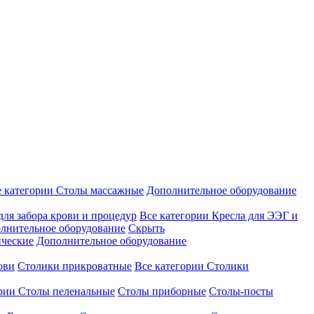
е категории
Столы массажные
Дополнительное оборудование
для забора крови и процедур
Все категории
Кресла для ЭЭГ и
лнительное оборудование
Скрыть
ические
Дополнительное оборудование
ови
Столики прикроватные
Все категории
Столики
ории
Столы пеленальные
Столы приборные
Столы-посты