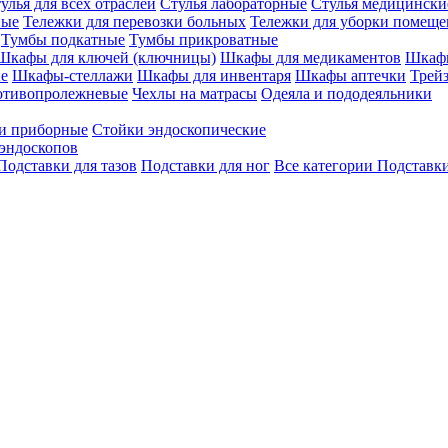
улья для всех отраслей
Стулья лабораторные
Стулья медицински
вые
Тележки для перевозки больных
Тележки для уборки помещ
Тумбы подкатные
Тумбы прикроватные
Шкафы для ключей (ключницы)
Шкафы для медикаментов
Шкафы
е
Шкафы-стеллажи
Шкафы для инвентаря
Шкафы аптечки
Трей
отивопролежневые
Чехлы на матрасы
Одеяла и пододеяльники
и приборные
Стойки эндоскопические
эндоскопов
Подставки для тазов
Подставки для ног
Все категории
Подставки