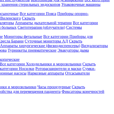
 хранения стерильных эндоскопов
Упаковочные машины
осыночные
Все категории
Пояса
Приборы опорно-
Виленского
Скрыть
аляторы
Аппараты дыхательной терапии
Все категории
я больных
Светотерапия (облучатели)
Системы
ые
Мониторы фетальные
Все категории
Приборы для
ресла Барани
Суточные мониторы АД
Скрыть
Аппараты хирургические (физиодиспенсеры)
Визуализаторы
рова
Турникеты пневматические
Эвакуаторы дыма
копические
Все категории
Холодильники и морозильники
Скрыть
 категории
Носилки
Роторасширители и маски
Сумки-
ионные насосы
Наркозные аппараты
Отсасыватели
ики и морозильники
Часы процедурные
Скрыть
ройства для перемещения пациента
Фиксаторы конечностей