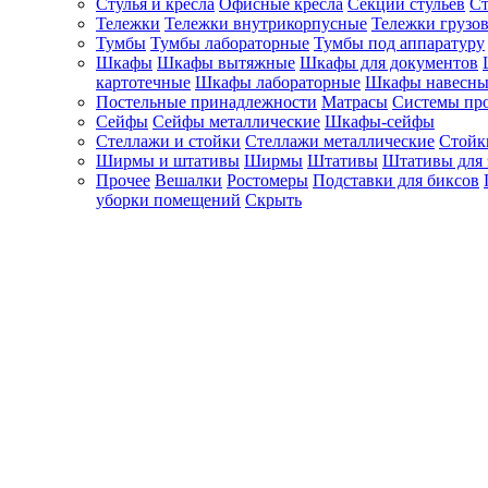
Стулья и кресла
Офисные кресла
Секции стульев
Ст
Тележки
Тележки внутрикорпусные
Тележки грузо
Тумбы
Тумбы лабораторные
Тумбы под аппаратуру
Шкафы
Шкафы вытяжные
Шкафы для документов
картотечные
Шкафы лабораторные
Шкафы навесны
Постельные принадлежности
Матрасы
Системы пр
Сейфы
Сейфы металлические
Шкафы-сейфы
Стеллажи и стойки
Стеллажи металлические
Стойк
Ширмы и штативы
Ширмы
Штативы
Штативы для 
Прочее
Вешалки
Ростомеры
Подставки для биксов
уборки помещений
Скрыть