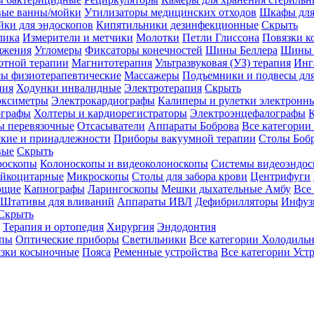
вые ванны/мойки
Утилизаторы медицинских отходов
Шкафы для
ки для эндоскопов
Кипятильники дезинфекционные
Скрыть
лика
Измерители и метчики
Молотки
Петли Глиссона
Повязки к
яжения
Угломеры
Фиксаторы конечностей
Шины Беллера
Шины 
отной терапии
Магнитотерапия
Ультразвуковая (УЗ) терапия
Инг
ы физиотерапевтические
Массажеры
Подъемники и подвесы дл
пия
Ходунки инвалидные
Электротерапия
Скрыть
оксиметры
Электрокардиографы
Калиперы и рулетки электронн
графы
Холтеры и кардиорегистраторы
Электроэнцефалографы
К
ы перевязочные
Отсасыватели
Аппараты Боброва
Все категории
ские и принадлежности
Приборы вакуумной терапии
Столы Боб
вые
Скрыть
роскопы
Колоноскопы и видеоколоноскопы
Системы видеоэндос
ейкоцитарные
Микроскопы
Столы для забора крови
Центрифуги
ющие
Капнографы
Ларингоскопы
Мешки дыхательные Амбу
Все
Штативы для вливаний
Аппараты ИВЛ
Дефибрилляторы
Инфуз
Скрыть
Терапия и ортопедия
Хирургия
Эндодонтия
упы
Оптические приборы
Светильники
Все категории
Холодильн
зки косыночные
Пояса
Ременные устройства
Все категории
Уст