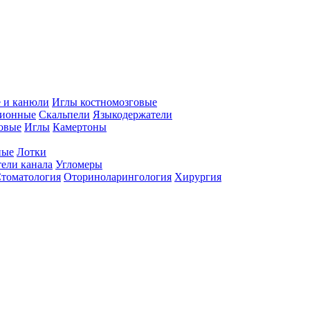
 и канюли
Иглы костномозговые
ционные
Скальпели
Языкодержатели
совые
Иглы
Камертоны
ные
Лотки
ели канала
Угломеры
томатология
Оториноларингология
Хирургия