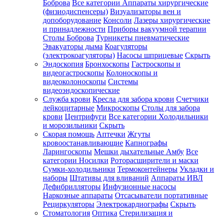
Боброва
Все категории
Аппараты хирургические
(физиодиспенсеры)
Визуализаторы вен и
допоборудование
Консоли
Лазеры хирургические
и принадлежности
Приборы вакуумной терапии
Столы Боброва
Турникеты пневматические
Эвакуаторы дыма
Коагуляторы
(электрокоагуляторы)
Насосы шприцевые
Скрыть
Эндоскопия
Бронхоскопы
Гастроскопы и
видеогастроскопы
Колоноскопы и
видеоколоноскопы
Системы
видеоэндоскопические
Служба крови
Кресла для забора крови
Счетчики
лейкоцитарные
Микроскопы
Столы для забора
крови
Центрифуги
Все категории
Холодильники
и морозильники
Скрыть
Скорая помощь
Аптечки
Жгуты
кровоостанавливающие
Капнографы
Ларингоскопы
Мешки дыхательные Амбу
Все
категории
Носилки
Роторасширители и маски
Сумки-холодильники
Термоконтейнеры
Укладки и
наборы
Штативы для вливаний
Аппараты ИВЛ
Дефибрилляторы
Инфузионные насосы
Наркозные аппараты
Отсасыватели портативные
Рециркуляторы
Электрокардиографы
Скрыть
Стоматология
Оптика
Стерилизация и