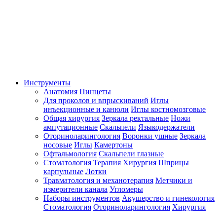
Инструменты
Анатомия
Пинцеты
Для проколов и впрыскиваний
Иглы
инъекционные и канюли
Иглы костномозговые
Общая хирургия
Зеркала ректальные
Ножи
ампутационные
Скальпели
Языкодержатели
Оториноларингология
Воронки ушные
Зеркала
носовые
Иглы
Камертоны
Офтальмология
Скальпели глазные
Стоматология
Терапия
Хирургия
Шприцы
карпульные
Лотки
Травматология и механотерапия
Метчики и
измерители канала
Угломеры
Наборы инструментов
Акушерство и гинекология
Стоматология
Оториноларингология
Хирургия