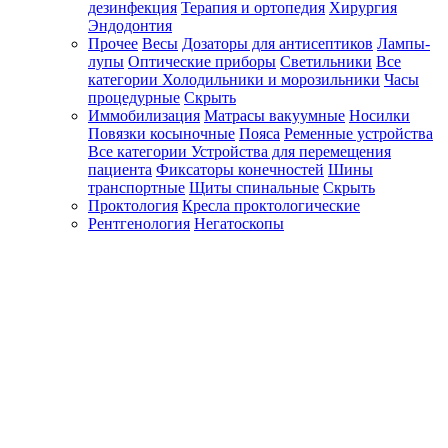
дезинфекция
Терапия и ортопедия
Хирургия
Эндодонтия
Прочее
Весы
Дозаторы для антисептиков
Лампы-
лупы
Оптические приборы
Светильники
Все
категории
Холодильники и морозильники
Часы
процедурные
Скрыть
Иммобилизация
Матрасы вакуумные
Носилки
Повязки косыночные
Пояса
Ременные устройства
Все категории
Устройства для перемещения
пациента
Фиксаторы конечностей
Шины
транспортные
Щиты спинальные
Скрыть
Проктология
Кресла проктологические
Рентгенология
Негатоскопы