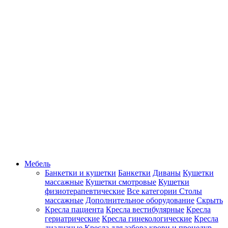
Мебель
Банкетки и кушетки
Банкетки
Диваны
Кушетки
массажные
Кушетки смотровые
Кушетки
физиотерапевтические
Все категории
Столы
массажные
Дополнительное оборудование
Скрыть
Кресла пациента
Кресла вестибулярные
Кресла
гериатрические
Кресла гинекологические
Кресла
диализные
Кресла для забора крови и процедур