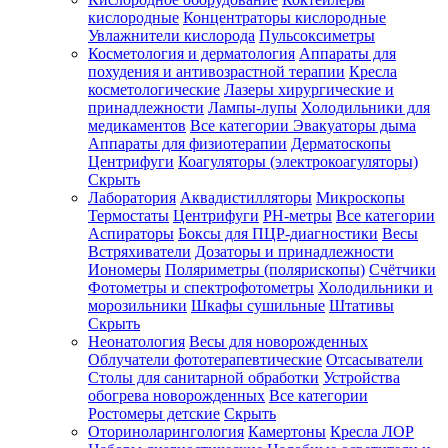
кислородные
Концентраторы кислородные
Увлажнители кислорода
Пульсоксиметры
Косметология и дерматология
Аппараты для
Зарегистрироваться
похудения и антивозрастной терапии
Кресла
косметологические
Лазеры хирургические и
принадлежности
Лампы-лупы
Холодильники для
медикаментов
Все категории
Эвакуаторы дыма
Аппараты для физиотерапии
Дерматоскопы
Зачем
Центрифуги
Коагуляторы (электрокоагуляторы)
регистрироваться?
Скрыть
Лаборатория
Аквадистилляторы
Микроскопы
Все
Термостаты
Центрифуги
PH-метры
Все категории
покупки
в
Аспираторы
Боксы для ПЦР-диагностики
Весы
одном
Встряхиватели
Дозаторы и принадлежности
месте
Иономеры
Поляриметры (полярископы)
Счётчики
Личный
Фотометры и спектрофотометры
Холодильники и
менеджер
морозильники
Шкафы сушильные
Штативы
Отслеживание
Скрыть
статуса
Неонатология
Весы для новорожденных
заказа
Облучатели фототерапевтические
Отсасыватели
Столы для санитарной обработки
Устройства
обогрева новорожденных
Все категории
Ростомеры детские
Скрыть
Оториноларингология
Камертоны
Кресла ЛОР