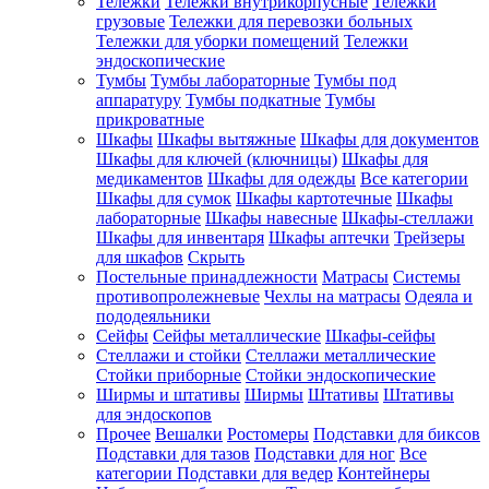
Тележки
Тележки внутрикорпусные
Тележки
грузовые
Тележки для перевозки больных
Тележки для уборки помещений
Тележки
эндоскопические
Тумбы
Тумбы лабораторные
Тумбы под
аппаратуру
Тумбы подкатные
Тумбы
прикроватные
Шкафы
Шкафы вытяжные
Шкафы для документов
Шкафы для ключей (ключницы)
Шкафы для
медикаментов
Шкафы для одежды
Все категории
Шкафы для сумок
Шкафы картотечные
Шкафы
лабораторные
Шкафы навесные
Шкафы-стеллажи
Шкафы для инвентаря
Шкафы аптечки
Трейзеры
для шкафов
Скрыть
Постельные принадлежности
Матрасы
Системы
противопролежневые
Чехлы на матрасы
Одеяла и
пододеяльники
Сейфы
Сейфы металлические
Шкафы-сейфы
Стеллажи и стойки
Стеллажи металлические
Стойки приборные
Стойки эндоскопические
Ширмы и штативы
Ширмы
Штативы
Штативы
для эндоскопов
Прочее
Вешалки
Ростомеры
Подставки для биксов
Подставки для тазов
Подставки для ног
Все
категории
Подставки для ведер
Контейнеры