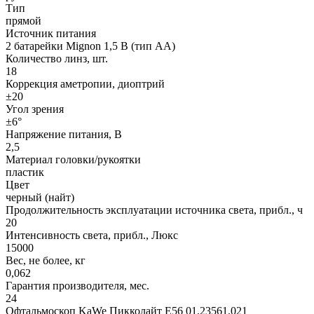
Тип
прямой
Источник питания
2 батарейки Mignon 1,5 В (тип AA)
Количество линз, шт.
18
Коррекция аметропии, диоптрий
±20
Угол зрения
±6°
Напряжение питания, В
2,5
Материал головки/рукоятки
пластик
Цвет
черный (найт)
Продолжительность эксплуатации источника света, прибл., ч
20
Интенсивность света, прибл., Люкс
15000
Вес, не более, кг
0,062
Гарантия производителя, мес.
24
Офтальмоскоп KaWe Пикколайт E56 01.23561.021