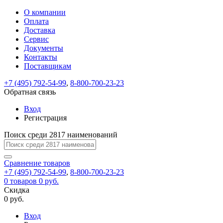
О компании
Восстановление
Обратная
Вход
Регистрация
Оплата
пароля
связь
На
Доставка
вашу
Сервис
почту
Только
Только
Документы
test@example.com
для
для
Ваше
Введите
Заполните
отправлена
ИП
ИП
Контакты
новый
Пароль
На
сообщение
форму.
ссылка.
и
и
пароль
Поставщикам
успешно
вашу
успешно
юр.
юр.
Перейдите
отправлено.
лиц
лиц
восстановлен
почту
Мы
+7 (495) 792-54-99
,
8-800-700-23-23
по
test@test.ru
ней
отправим
Обратная связь
для
отправлена
вам
завершения
ссылка.
Вход
регистрации.
ссылку
Регистрация
Войти
на
указанный
Перейдите
Сообщение
Поиск среди 2817 наименований
Ок
электронный
по
адрес,
ней
перейдя
Сравнение
для
товаров
по
+7 (495) 792-54-99
,
8-800-700-23-23
смены
Запомнить
Забыли
0
товаров
которой
0 руб.
пароля.
меня
пароль?
Сменить
Скидка
вы
0 руб.
сможете
пароль
Я принимаю условия
Войти
задать
пользовательского
Вход
новый
соглашения
и