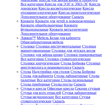
Все категории
Кресла для ЭЭГ и ЭХО-ЭГ
Кресла
донорские
Кресла косметологические
Кресла
отоларингологические
Кресла проктологические
Дополнительное оборудование
Скрыть
Кровати
Кровати для детей и новорожденных
Кровати общебольничные
Кровати
функциональные
Кровати металлические
Дополнительное оборудование
Лавкор™
Мебель Белая для кабинета
Общелабораторная мебель
Столики
Столики инструментальные
Столики
манипуляционные
Столики для детских весов
Столики для забора крови
Столики прикроватные
Все категории
Столики стоматологические
Столики хирургические
Столы Боброва
Столики
анестезиолога и реаниматолога
Скрыть
Столы
Надстройки для столов
Столы Боброва
Столы для кабинета
Столы лабораторные
Столы
палатные
Все категории
Столы пеленальные
Столы приборные
Столы-посты
Скрыть
Стулья и кресла
Офисные кресла
Секции стульев
Стулья для всех отраслей
Стулья лабораторные
Стулья медицинские
Все категории
Стулья
стоматологические
Скрыть