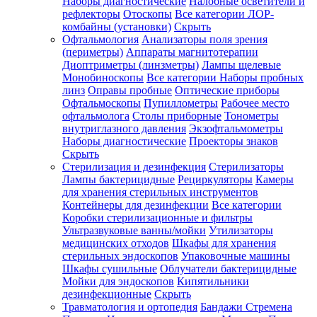
Наборы диагностические
Налобные осветители и
рефлекторы
Отоскопы
Все категории
ЛОР-
комбайны (установки)
Скрыть
Офтальмология
Анализаторы поля зрения
(периметры)
Аппараты магнитотерапии
Диоптриметры (линзметры)
Лампы щелевые
Монобиноскопы
Все категории
Наборы пробных
линз
Оправы пробные
Оптические приборы
Офтальмоскопы
Пупиллометры
Рабочее место
офтальмолога
Столы приборные
Тонометры
внутриглазного давления
Экзофтальмометры
Наборы диагностические
Проекторы знаков
Скрыть
Стерилизация и дезинфекция
Стерилизаторы
Лампы бактерицидные
Рециркуляторы
Камеры
для хранения стерильных инструментов
Контейнеры для дезинфекции
Все категории
Коробки стерилизационные и фильтры
Ультразвуковые ванны/мойки
Утилизаторы
медицинских отходов
Шкафы для хранения
стерильных эндоскопов
Упаковочные машины
Шкафы сушильные
Облучатели бактерицидные
Мойки для эндоскопов
Кипятильники
дезинфекционные
Скрыть
Травматология и ортопедия
Бандажи Стремена