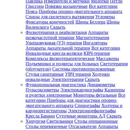
Павлика
Измерители и метчики
Молотки
Петли
Глиссона
Повязки косыночные
Все категории
Пояса
Приборы опорно-двигательного аппарата
Спицы для скелетного вытяжения
Угломеры
Фиксаторы конечностей
Шины Беллера
Шины
Виленского
Скрыть
Физиотерапия и реабилитация
Аппараты
низкочастотной терапии
Магнитотерапия
Ультразвуковая (УЗ) терапия
Ингаляторы
Аппараты дыхательной терапии
Все категории
Инвалидные кресла-коляски
КВЧ-терапия
Комплексы физиотерапевтические
Массажеры
Подъемники и подвесы для больных
Светотерапия
(облучатели)
Системы противопролежневые
Стулья санитарные
УВЧ терапия
Ходунки
инвалидные
Электротерапия
Скрыть
Функциональная диагностика
Динамометры
Пульсоксиметры
Электрокардиографы
Калиперы
и рулетки электронные
Мониторы фетальные
Все
категории
Приборы для диагностики опорно-
двигательного аппарата
Спирографы
Холтеры и
кардиорегистраторы
Электроэнцефалографы
Кресла Барани
Суточные мониторы АД
Скрыть
Хирургия
Светильники
Столы операционные
Столы перевязочные
Отсасыватели
Аппараты