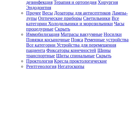
дезинфекция
Терапия и ортопедия
Хирургия
Эндодонтия
Прочее
Весы
Дозаторы для антисептиков
Лампы-
лупы
Оптические приборы
Светильники
Все
категории
Холодильники и морозильники
Часы
процедурные
Скрыть
Иммобилизация
Матрасы вакуумные
Носилки
Повязки косыночные
Пояса
Ременные устройства
Все категории
Устройства для перемещения
пациента
Фиксаторы конечностей
Шины
транспортные
Щиты спинальные
Скрыть
Проктология
Кресла проктологические
Рентгенология
Негатоскопы