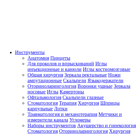
Инструменты
Анатомия
Пинцеты
Для проколов и впрыскиваний
Иглы
инъекционные и канюли
Иглы костномозговые
Общая хирургия
Зеркала ректальные
Ножи
ампутационные
Скальпели
Языкодержатели
Оториноларингология
Воронки ушные
Зеркала
носовые
Иглы
Камертоны
Офтальмология
Скальпели глазные
Стоматология
Терапия
Хирургия
Шприцы
карпульные
Лотки
Травматология и механотерапия
Метчики и
измерители канала
Угломеры
Наборы инструментов
Акушерство и гинекология
Стоматология
Оториноларингология
Хирургия