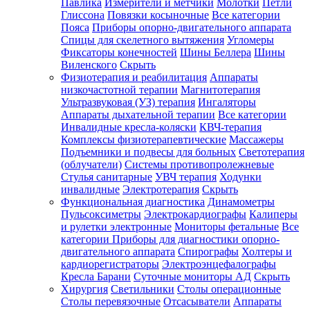
Павлика
Измерители и метчики
Молотки
Петли
Глиссона
Повязки косыночные
Все категории
Пояса
Приборы опорно-двигательного аппарата
Спицы для скелетного вытяжения
Угломеры
Фиксаторы конечностей
Шины Беллера
Шины
Виленского
Скрыть
Физиотерапия и реабилитация
Аппараты
низкочастотной терапии
Магнитотерапия
Ультразвуковая (УЗ) терапия
Ингаляторы
Аппараты дыхательной терапии
Все категории
Инвалидные кресла-коляски
КВЧ-терапия
Комплексы физиотерапевтические
Массажеры
Подъемники и подвесы для больных
Светотерапия
(облучатели)
Системы противопролежневые
Стулья санитарные
УВЧ терапия
Ходунки
инвалидные
Электротерапия
Скрыть
Функциональная диагностика
Динамометры
Пульсоксиметры
Электрокардиографы
Калиперы
и рулетки электронные
Мониторы фетальные
Все
категории
Приборы для диагностики опорно-
двигательного аппарата
Спирографы
Холтеры и
кардиорегистраторы
Электроэнцефалографы
Кресла Барани
Суточные мониторы АД
Скрыть
Хирургия
Светильники
Столы операционные
Столы перевязочные
Отсасыватели
Аппараты