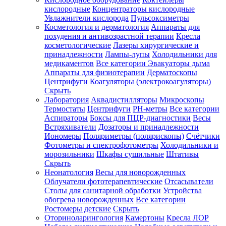
кислородные
Концентраторы кислородные
Увлажнители кислорода
Пульсоксиметры
Косметология и дерматология
Аппараты для
Зарегистрироваться
похудения и антивозрастной терапии
Кресла
косметологические
Лазеры хирургические и
принадлежности
Лампы-лупы
Холодильники для
медикаментов
Все категории
Эвакуаторы дыма
Аппараты для физиотерапии
Дерматоскопы
Зачем
Центрифуги
Коагуляторы (электрокоагуляторы)
регистрироваться?
Скрыть
Лаборатория
Аквадистилляторы
Микроскопы
Все
Термостаты
Центрифуги
PH-метры
Все категории
покупки
в
Аспираторы
Боксы для ПЦР-диагностики
Весы
одном
Встряхиватели
Дозаторы и принадлежности
месте
Иономеры
Поляриметры (полярископы)
Счётчики
Личный
Фотометры и спектрофотометры
Холодильники и
менеджер
морозильники
Шкафы сушильные
Штативы
Отслеживание
Скрыть
статуса
Неонатология
Весы для новорожденных
заказа
Облучатели фототерапевтические
Отсасыватели
Столы для санитарной обработки
Устройства
обогрева новорожденных
Все категории
Ростомеры детские
Скрыть
Оториноларингология
Камертоны
Кресла ЛОР