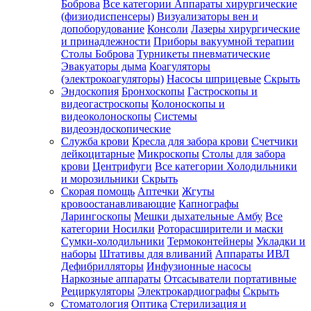
Боброва
Все категории
Аппараты хирургические
(физиодиспенсеры)
Визуализаторы вен и
допоборудование
Консоли
Лазеры хирургические
и принадлежности
Приборы вакуумной терапии
Столы Боброва
Турникеты пневматические
Эвакуаторы дыма
Коагуляторы
(электрокоагуляторы)
Насосы шприцевые
Скрыть
Эндоскопия
Бронхоскопы
Гастроскопы и
видеогастроскопы
Колоноскопы и
видеоколоноскопы
Системы
видеоэндоскопические
Служба крови
Кресла для забора крови
Счетчики
лейкоцитарные
Микроскопы
Столы для забора
крови
Центрифуги
Все категории
Холодильники
и морозильники
Скрыть
Скорая помощь
Аптечки
Жгуты
кровоостанавливающие
Капнографы
Ларингоскопы
Мешки дыхательные Амбу
Все
категории
Носилки
Роторасширители и маски
Сумки-холодильники
Термоконтейнеры
Укладки и
наборы
Штативы для вливаний
Аппараты ИВЛ
Дефибрилляторы
Инфузионные насосы
Наркозные аппараты
Отсасыватели портативные
Рециркуляторы
Электрокардиографы
Скрыть
Стоматология
Оптика
Стерилизация и