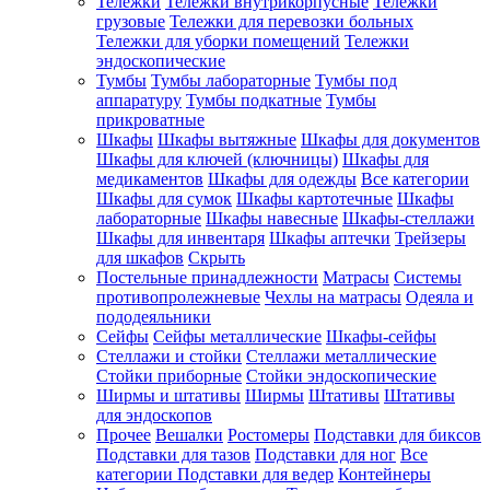
Тележки
Тележки внутрикорпусные
Тележки
грузовые
Тележки для перевозки больных
Тележки для уборки помещений
Тележки
эндоскопические
Тумбы
Тумбы лабораторные
Тумбы под
аппаратуру
Тумбы подкатные
Тумбы
прикроватные
Шкафы
Шкафы вытяжные
Шкафы для документов
Шкафы для ключей (ключницы)
Шкафы для
медикаментов
Шкафы для одежды
Все категории
Шкафы для сумок
Шкафы картотечные
Шкафы
лабораторные
Шкафы навесные
Шкафы-стеллажи
Шкафы для инвентаря
Шкафы аптечки
Трейзеры
для шкафов
Скрыть
Постельные принадлежности
Матрасы
Системы
противопролежневые
Чехлы на матрасы
Одеяла и
пододеяльники
Сейфы
Сейфы металлические
Шкафы-сейфы
Стеллажи и стойки
Стеллажи металлические
Стойки приборные
Стойки эндоскопические
Ширмы и штативы
Ширмы
Штативы
Штативы
для эндоскопов
Прочее
Вешалки
Ростомеры
Подставки для биксов
Подставки для тазов
Подставки для ног
Все
категории
Подставки для ведер
Контейнеры