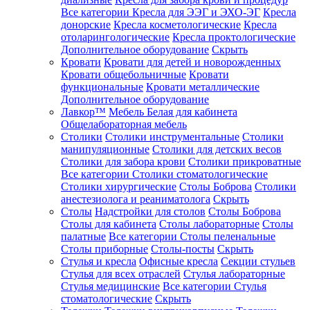
Все категории
Кресла для ЭЭГ и ЭХО-ЭГ
Кресла
донорские
Кресла косметологические
Кресла
отоларингологические
Кресла проктологические
Дополнительное оборудование
Скрыть
Кровати
Кровати для детей и новорожденных
Кровати общебольничные
Кровати
функциональные
Кровати металлические
Дополнительное оборудование
Лавкор™
Мебель Белая для кабинета
Общелабораторная мебель
Столики
Столики инструментальные
Столики
манипуляционные
Столики для детских весов
Столики для забора крови
Столики прикроватные
Все категории
Столики стоматологические
Столики хирургические
Столы Боброва
Столики
анестезиолога и реаниматолога
Скрыть
Столы
Надстройки для столов
Столы Боброва
Столы для кабинета
Столы лабораторные
Столы
палатные
Все категории
Столы пеленальные
Столы приборные
Столы-посты
Скрыть
Стулья и кресла
Офисные кресла
Секции стульев
Стулья для всех отраслей
Стулья лабораторные
Стулья медицинские
Все категории
Стулья
стоматологические
Скрыть