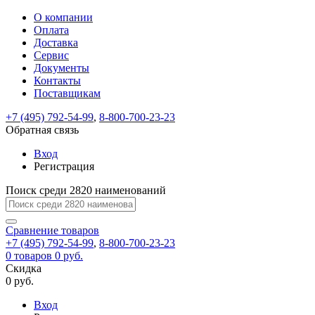
О компании
Восстановление
Обратная
Вход
Регистрация
Оплата
пароля
связь
На
Доставка
вашу
Сервис
почту
Только
Только
Документы
test@example.com
для
для
Ваше
Введите
Заполните
отправлена
ИП
ИП
Контакты
новый
Пароль
На
сообщение
форму.
ссылка.
и
и
пароль
Поставщикам
успешно
вашу
успешно
юр.
юр.
Перейдите
отправлено.
лиц
лиц
восстановлен
почту
Мы
+7 (495) 792-54-99
,
8-800-700-23-23
по
test@test.ru
ней
отправим
Обратная связь
для
отправлена
вам
завершения
ссылка.
Вход
регистрации.
ссылку
Регистрация
Войти
на
указанный
Перейдите
Сообщение
Поиск среди 2820 наименований
Ок
электронный
по
адрес,
ней
перейдя
Сравнение
для
товаров
по
+7 (495) 792-54-99
,
8-800-700-23-23
смены
Запомнить
Забыли
0
товаров
которой
0 руб.
пароля.
меня
пароль?
Сменить
Скидка
вы
0 руб.
сможете
пароль
Я принимаю условия
Войти
задать
пользовательского
Вход
новый
соглашения
и