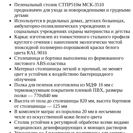
Пеленальный столик СТПР510м МСК-3510
предназначен для ухода за новорожденными и грудными
детьми
Используется в родильных домах, детских больницах,
амбулаторно-поликлинических учреждениях и
социальных учреждениях охраны материнства и детства
Каркас изготовлен из тонкостенного стального профиля
круглого сечения с нанесением экологически чистой
эпоксидной полимерно-порошковой краски белого
цвета RAL 9016
Столешница и бортики выполнены из формованного
листового ABS-пластика
Материал столешницы легкий и прочный, не меняет
цвет и устойчив к воздействию бактерицидного
облучения
Полка для пеленок изготовлена из МДФ 16 мм с
термовакуумным покрытием пленкой ПВХ, размеры
полки — 770x840 мм
Высота от пола до столешницы 820 мм, высота бортиков
от столешницы — 125 мм
В комплекте матрас из поролона 20 мм в несъемном
чехле из искусственной кожи белого цвета
Столик устойчив к регулярной обработке всеми видами
медицинских дезинфицирующих и моющих растворов
Установлен на 4 пластиковых подпятника для защиты