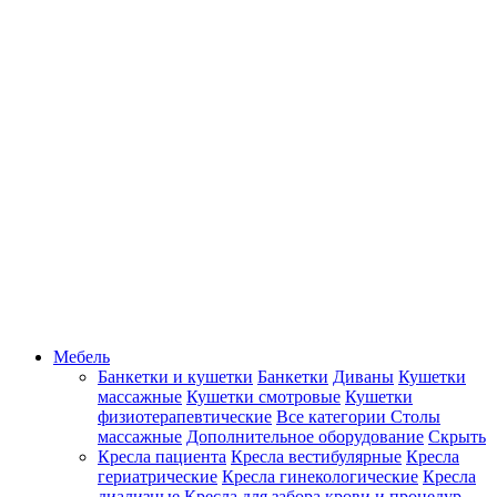
Мебель
Банкетки и кушетки
Банкетки
Диваны
Кушетки
массажные
Кушетки смотровые
Кушетки
физиотерапевтические
Все категории
Столы
массажные
Дополнительное оборудование
Скрыть
Кресла пациента
Кресла вестибулярные
Кресла
гериатрические
Кресла гинекологические
Кресла
диализные
Кресла для забора крови и процедур