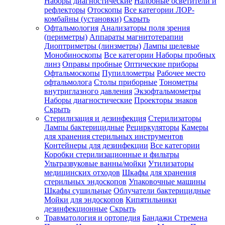
Наборы диагностические
Налобные осветители и
рефлекторы
Отоскопы
Все категории
ЛОР-
комбайны (установки)
Скрыть
Офтальмология
Анализаторы поля зрения
(периметры)
Аппараты магнитотерапии
Диоптриметры (линзметры)
Лампы щелевые
Монобиноскопы
Все категории
Наборы пробных
линз
Оправы пробные
Оптические приборы
Офтальмоскопы
Пупиллометры
Рабочее место
офтальмолога
Столы приборные
Тонометры
внутриглазного давления
Экзофтальмометры
Наборы диагностические
Проекторы знаков
Скрыть
Стерилизация и дезинфекция
Стерилизаторы
Лампы бактерицидные
Рециркуляторы
Камеры
для хранения стерильных инструментов
Контейнеры для дезинфекции
Все категории
Коробки стерилизационные и фильтры
Ультразвуковые ванны/мойки
Утилизаторы
медицинских отходов
Шкафы для хранения
стерильных эндоскопов
Упаковочные машины
Шкафы сушильные
Облучатели бактерицидные
Мойки для эндоскопов
Кипятильники
дезинфекционные
Скрыть
Травматология и ортопедия
Бандажи Стремена