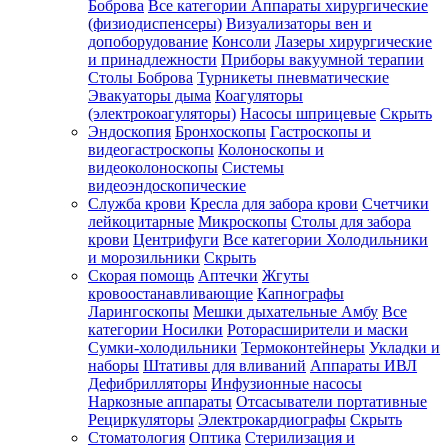
Боброва
Все категории
Аппараты хирургические
(физиодиспенсеры)
Визуализаторы вен и
допоборудование
Консоли
Лазеры хирургические
и принадлежности
Приборы вакуумной терапии
Столы Боброва
Турникеты пневматические
Эвакуаторы дыма
Коагуляторы
(электрокоагуляторы)
Насосы шприцевые
Скрыть
Эндоскопия
Бронхоскопы
Гастроскопы и
видеогастроскопы
Колоноскопы и
видеоколоноскопы
Системы
видеоэндоскопические
Служба крови
Кресла для забора крови
Счетчики
лейкоцитарные
Микроскопы
Столы для забора
крови
Центрифуги
Все категории
Холодильники
и морозильники
Скрыть
Скорая помощь
Аптечки
Жгуты
кровоостанавливающие
Капнографы
Ларингоскопы
Мешки дыхательные Амбу
Все
категории
Носилки
Роторасширители и маски
Сумки-холодильники
Термоконтейнеры
Укладки и
наборы
Штативы для вливаний
Аппараты ИВЛ
Дефибрилляторы
Инфузионные насосы
Наркозные аппараты
Отсасыватели портативные
Рециркуляторы
Электрокардиографы
Скрыть
Стоматология
Оптика
Стерилизация и