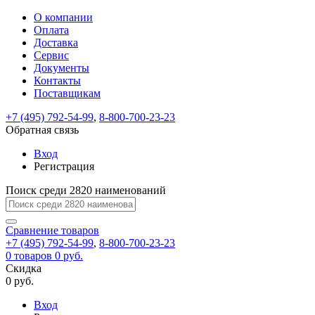
О компании
Восстановление
Обратная
Вход
Регистрация
Оплата
пароля
связь
На
Доставка
вашу
Сервис
почту
Только
Только
Документы
test@example.com
для
для
Ваше
Введите
Заполните
отправлена
ИП
ИП
Контакты
новый
Пароль
На
сообщение
форму.
ссылка.
и
и
пароль
Поставщикам
успешно
вашу
успешно
юр.
юр.
Перейдите
отправлено.
лиц
лиц
восстановлен
почту
Мы
+7 (495) 792-54-99
,
8-800-700-23-23
по
test@test.ru
ней
отправим
Обратная связь
для
отправлена
вам
завершения
ссылка.
Вход
регистрации.
ссылку
Регистрация
Войти
на
указанный
Перейдите
Сообщение
Поиск среди 2820 наименований
Ок
электронный
по
адрес,
ней
перейдя
Сравнение
для
товаров
по
+7 (495) 792-54-99
,
8-800-700-23-23
смены
Запомнить
Забыли
0
товаров
которой
0 руб.
пароля.
меня
пароль?
Сменить
Скидка
вы
0 руб.
сможете
пароль
Я принимаю условия
Войти
задать
пользовательского
Вход
новый
соглашения
и