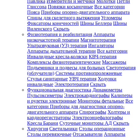
Павлика
Измерители и метчики
Молотки
Петли
Глиссона
Повязки косыночные
Все категории
Пояса
Приборы опорно-двигательного аппарата
Спицы для скелетного вытяжения
Угломеры
Фиксаторы конечностей
Шины Беллера
Шины
Виленского
Скрыть
Физиотерапия и реабилитация
Аппараты
низкочастотной терапии
Магнитотерапия
Ультразвуковая (УЗ) терапия
Ингаляторы
Аппараты дыхательной терапии
Все категории
Инвалидные кресла-коляски
КВЧ-терапия
Комплексы физиотерапевтические
Массажеры
Подъемники и подвесы для больных
Светотерапия
(облучатели)
Системы противопролежневые
Стулья санитарные
УВЧ терапия
Ходунки
инвалидные
Электротерапия
Скрыть
Функциональная диагностика
Динамометры
Пульсоксиметры
Электрокардиографы
Калиперы
и рулетки электронные
Мониторы фетальные
Все
категории
Приборы для диагностики опорно-
двигательного аппарата
Спирографы
Холтеры и
кардиорегистраторы
Электроэнцефалографы
Кресла Барани
Суточные мониторы АД
Скрыть
Хирургия
Светильники
Столы операционные
Столы перевязочные
Отсасыватели
Аппараты