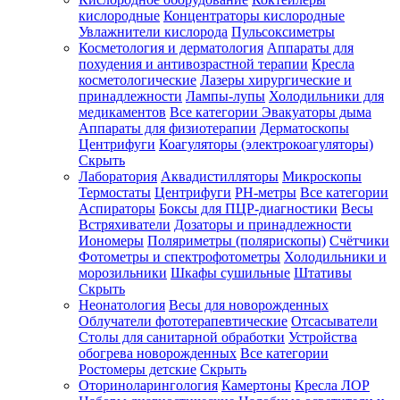
кислородные
Концентраторы кислородные
Увлажнители кислорода
Пульсоксиметры
Косметология и дерматология
Аппараты для
Зарегистрироваться
похудения и антивозрастной терапии
Кресла
косметологические
Лазеры хирургические и
принадлежности
Лампы-лупы
Холодильники для
медикаментов
Все категории
Эвакуаторы дыма
Аппараты для физиотерапии
Дерматоскопы
Зачем
Центрифуги
Коагуляторы (электрокоагуляторы)
регистрироваться?
Скрыть
Лаборатория
Аквадистилляторы
Микроскопы
Все
Термостаты
Центрифуги
PH-метры
Все категории
покупки
в
Аспираторы
Боксы для ПЦР-диагностики
Весы
одном
Встряхиватели
Дозаторы и принадлежности
месте
Иономеры
Поляриметры (полярископы)
Счётчики
Личный
Фотометры и спектрофотометры
Холодильники и
менеджер
морозильники
Шкафы сушильные
Штативы
Отслеживание
Скрыть
статуса
Неонатология
Весы для новорожденных
заказа
Облучатели фототерапевтические
Отсасыватели
Столы для санитарной обработки
Устройства
обогрева новорожденных
Все категории
Ростомеры детские
Скрыть
Оториноларингология
Камертоны
Кресла ЛОР