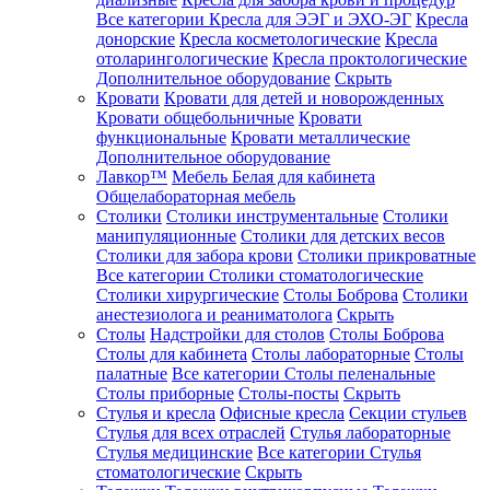
Все категории
Кресла для ЭЭГ и ЭХО-ЭГ
Кресла
донорские
Кресла косметологические
Кресла
отоларингологические
Кресла проктологические
Дополнительное оборудование
Скрыть
Кровати
Кровати для детей и новорожденных
Кровати общебольничные
Кровати
функциональные
Кровати металлические
Дополнительное оборудование
Лавкор™
Мебель Белая для кабинета
Общелабораторная мебель
Столики
Столики инструментальные
Столики
манипуляционные
Столики для детских весов
Столики для забора крови
Столики прикроватные
Все категории
Столики стоматологические
Столики хирургические
Столы Боброва
Столики
анестезиолога и реаниматолога
Скрыть
Столы
Надстройки для столов
Столы Боброва
Столы для кабинета
Столы лабораторные
Столы
палатные
Все категории
Столы пеленальные
Столы приборные
Столы-посты
Скрыть
Стулья и кресла
Офисные кресла
Секции стульев
Стулья для всех отраслей
Стулья лабораторные
Стулья медицинские
Все категории
Стулья
стоматологические
Скрыть