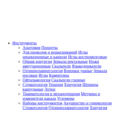
Инструменты
Анатомия
Пинцеты
Для проколов и впрыскиваний
Иглы
инъекционные и канюли
Иглы костномозговые
Общая хирургия
Зеркала ректальные
Ножи
ампутационные
Скальпели
Языкодержатели
Оториноларингология
Воронки ушные
Зеркала
носовые
Иглы
Камертоны
Офтальмология
Скальпели глазные
Стоматология
Терапия
Хирургия
Шприцы
карпульные
Лотки
Травматология и механотерапия
Метчики и
измерители канала
Угломеры
Наборы инструментов
Акушерство и гинекология
Стоматология
Оториноларингология
Хирургия