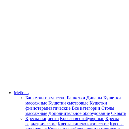
Мебель
Банкетки и кушетки
Банкетки
Диваны
Кушетки
массажные
Кушетки смотровые
Кушетки
физиотерапевтические
Все категории
Столы
массажные
Дополнительное оборудование
Скрыть
Кресла пациента
Кресла вестибулярные
Кресла
гериатрические
Кресла гинекологические
Кресла
диализные
Кресла для забора крови и процедур