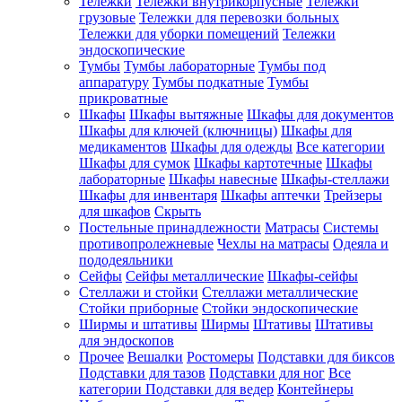
Тележки
Тележки внутрикорпусные
Тележки
грузовые
Тележки для перевозки больных
Тележки для уборки помещений
Тележки
эндоскопические
Тумбы
Тумбы лабораторные
Тумбы под
аппаратуру
Тумбы подкатные
Тумбы
прикроватные
Шкафы
Шкафы вытяжные
Шкафы для документов
Шкафы для ключей (ключницы)
Шкафы для
медикаментов
Шкафы для одежды
Все категории
Шкафы для сумок
Шкафы картотечные
Шкафы
лабораторные
Шкафы навесные
Шкафы-стеллажи
Шкафы для инвентаря
Шкафы аптечки
Трейзеры
для шкафов
Скрыть
Постельные принадлежности
Матрасы
Системы
противопролежневые
Чехлы на матрасы
Одеяла и
пододеяльники
Сейфы
Сейфы металлические
Шкафы-сейфы
Стеллажи и стойки
Стеллажи металлические
Стойки приборные
Стойки эндоскопические
Ширмы и штативы
Ширмы
Штативы
Штативы
для эндоскопов
Прочее
Вешалки
Ростомеры
Подставки для биксов
Подставки для тазов
Подставки для ног
Все
категории
Подставки для ведер
Контейнеры