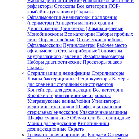
Наборы диагностические
Налобные осветители и
рефлекторы
Отоскопы
Все категории
ЛОР-
комбайны (установки)
Скрыть
Офтальмология
Анализаторы поля зрения
(периметры)
Аппараты магнитотерапии
Диоптриметры (линзметры)
Лампы щелевые
Монобиноскопы
Все категории
Наборы пробных
линз
Оправы пробные
Оптические приборы
Офтальмоскопы
Пупиллометры
Рабочее место
офтальмолога
Столы приборные
Тонометры
внутриглазного давления
Экзофтальмометры
Наборы диагностические
Проекторы знаков
Скрыть
Стерилизация и дезинфекция
Стерилизаторы
Лампы бактерицидные
Рециркуляторы
Камеры
для хранения стерильных инструментов
Контейнеры для дезинфекции
Все категории
Коробки стерилизационные и фильтры
Ультразвуковые ванны/мойки
Утилизаторы
медицинских отходов
Шкафы для хранения
стерильных эндоскопов
Упаковочные машины
Шкафы сушильные
Облучатели бактерицидные
Мойки для эндоскопов
Кипятильники
дезинфекционные
Скрыть
Травматология и ортопедия
Бандажи Стремена