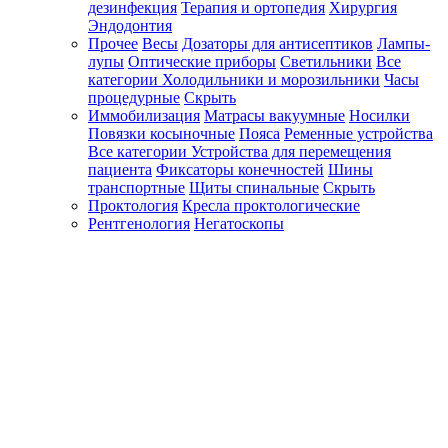
дезинфекция
Терапия и ортопедия
Хирургия
Эндодонтия
Прочее
Весы
Дозаторы для антисептиков
Лампы-
лупы
Оптические приборы
Светильники
Все
категории
Холодильники и морозильники
Часы
процедурные
Скрыть
Иммобилизация
Матрасы вакуумные
Носилки
Повязки косыночные
Пояса
Ременные устройства
Все категории
Устройства для перемещения
пациента
Фиксаторы конечностей
Шины
транспортные
Щиты спинальные
Скрыть
Проктология
Кресла проктологические
Рентгенология
Негатоскопы