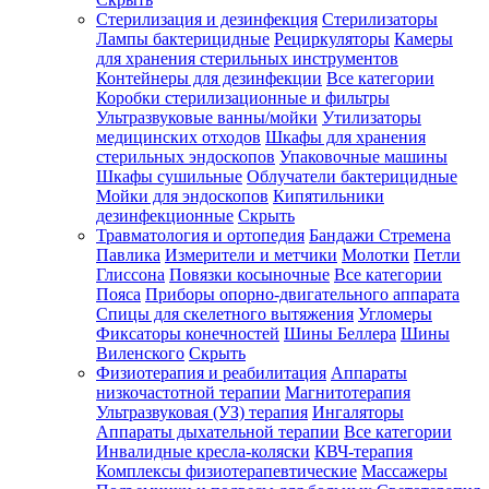
Стерилизация и дезинфекция
Стерилизаторы
Лампы бактерицидные
Рециркуляторы
Камеры
для хранения стерильных инструментов
Контейнеры для дезинфекции
Все категории
Коробки стерилизационные и фильтры
Ультразвуковые ванны/мойки
Утилизаторы
медицинских отходов
Шкафы для хранения
стерильных эндоскопов
Упаковочные машины
Шкафы сушильные
Облучатели бактерицидные
Мойки для эндоскопов
Кипятильники
дезинфекционные
Скрыть
Травматология и ортопедия
Бандажи Стремена
Павлика
Измерители и метчики
Молотки
Петли
Глиссона
Повязки косыночные
Все категории
Пояса
Приборы опорно-двигательного аппарата
Спицы для скелетного вытяжения
Угломеры
Фиксаторы конечностей
Шины Беллера
Шины
Виленского
Скрыть
Физиотерапия и реабилитация
Аппараты
низкочастотной терапии
Магнитотерапия
Ультразвуковая (УЗ) терапия
Ингаляторы
Аппараты дыхательной терапии
Все категории
Инвалидные кресла-коляски
КВЧ-терапия
Комплексы физиотерапевтические
Массажеры