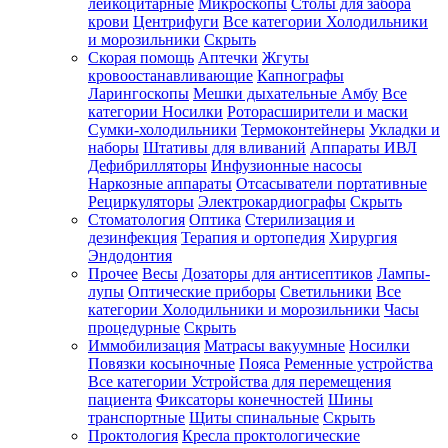
лейкоцитарные
Микроскопы
Столы для забора
крови
Центрифуги
Все категории
Холодильники
и морозильники
Скрыть
Скорая помощь
Аптечки
Жгуты
кровоостанавливающие
Капнографы
Ларингоскопы
Мешки дыхательные Амбу
Все
категории
Носилки
Роторасширители и маски
Сумки-холодильники
Термоконтейнеры
Укладки и
наборы
Штативы для вливаний
Аппараты ИВЛ
Дефибрилляторы
Инфузионные насосы
Наркозные аппараты
Отсасыватели портативные
Рециркуляторы
Электрокардиографы
Скрыть
Стоматология
Оптика
Стерилизация и
дезинфекция
Терапия и ортопедия
Хирургия
Эндодонтия
Прочее
Весы
Дозаторы для антисептиков
Лампы-
лупы
Оптические приборы
Светильники
Все
категории
Холодильники и морозильники
Часы
процедурные
Скрыть
Иммобилизация
Матрасы вакуумные
Носилки
Повязки косыночные
Пояса
Ременные устройства
Все категории
Устройства для перемещения
пациента
Фиксаторы конечностей
Шины
транспортные
Щиты спинальные
Скрыть
Проктология
Кресла проктологические