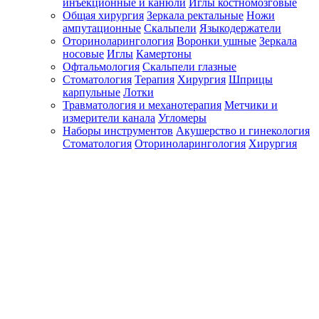
инъекционные и канюли
Иглы костномозговые
Общая хирургия
Зеркала ректальные
Ножи
ампутационные
Скальпели
Языкодержатели
Оториноларингология
Воронки ушные
Зеркала
носовые
Иглы
Камертоны
Офтальмология
Скальпели глазные
Стоматология
Терапия
Хирургия
Шприцы
карпульные
Лотки
Травматология и механотерапия
Метчики и
измерители канала
Угломеры
Наборы инструментов
Акушерство и гинекология
Стоматология
Оториноларингология
Хирургия