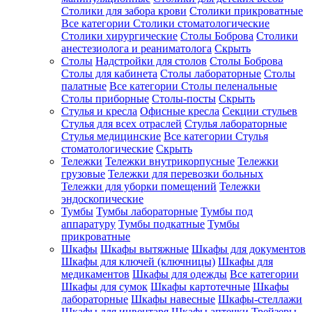
Столики для забора крови
Столики прикроватные
Все категории
Столики стоматологические
Столики хирургические
Столы Боброва
Столики
анестезиолога и реаниматолога
Скрыть
Столы
Надстройки для столов
Столы Боброва
Столы для кабинета
Столы лабораторные
Столы
палатные
Все категории
Столы пеленальные
Столы приборные
Столы-посты
Скрыть
Стулья и кресла
Офисные кресла
Секции стульев
Стулья для всех отраслей
Стулья лабораторные
Стулья медицинские
Все категории
Стулья
стоматологические
Скрыть
Тележки
Тележки внутрикорпусные
Тележки
грузовые
Тележки для перевозки больных
Тележки для уборки помещений
Тележки
эндоскопические
Тумбы
Тумбы лабораторные
Тумбы под
аппаратуру
Тумбы подкатные
Тумбы
прикроватные
Шкафы
Шкафы вытяжные
Шкафы для документов
Шкафы для ключей (ключницы)
Шкафы для
медикаментов
Шкафы для одежды
Все категории
Шкафы для сумок
Шкафы картотечные
Шкафы
лабораторные
Шкафы навесные
Шкафы-стеллажи
Шкафы для инвентаря
Шкафы аптечки
Трейзеры