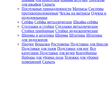
для шкафов
Скрыть
Постельные принадлежности
Матрасы
Системы
противопролежневые
Чехлы на матрасы
Одеяла и
пододеяльники
Сейфы
Сейфы металлические
Шкафы-сейфы
Стеллажи и стойки
Стеллажи металлические
Стойки приборные
Стойки эндоскопические
Ширмы и штативы
Ширмы
Штативы
Штативы
для эндоскопов
Прочее
Вешалки
Ростомеры
Подставки для биксов
Подставки для тазов
Подставки для ног
Все
категории
Подставки для ведер
Контейнеры
Наборы для уборки пола
Тележки для уборки
помещений
Скрыть