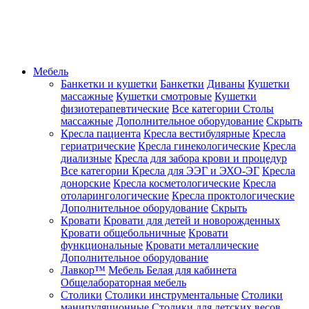
Мебель
Банкетки и кушетки
Банкетки
Диваны
Кушетки
массажные
Кушетки смотровые
Кушетки
физиотерапевтические
Все категории
Столы
массажные
Дополнительное оборудование
Скрыть
Кресла пациента
Кресла вестибулярные
Кресла
гериатрические
Кресла гинекологические
Кресла
диализные
Кресла для забора крови и процедур
Все категории
Кресла для ЭЭГ и ЭХО-ЭГ
Кресла
донорские
Кресла косметологические
Кресла
отоларингологические
Кресла проктологические
Дополнительное оборудование
Скрыть
Кровати
Кровати для детей и новорожденных
Кровати общебольничные
Кровати
функциональные
Кровати металлические
Дополнительное оборудование
Лавкор™
Мебель Белая для кабинета
Общелабораторная мебель
Столики
Столики инструментальные
Столики
манипуляционные
Столики для детских весов