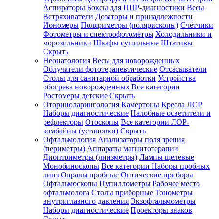
Аспираторы
Боксы для ПЦР-диагностики
Весы
Встряхиватели
Дозаторы и принадлежности
Иономеры
Поляриметры (полярископы)
Счётчики
Фотометры и спектрофотометры
Холодильники и
морозильники
Шкафы сушильные
Штативы
Скрыть
Неонатология
Весы для новорожденных
Облучатели фототерапевтические
Отсасыватели
Столы для санитарной обработки
Устройства
обогрева новорожденных
Все категории
Ростомеры детские
Скрыть
Оториноларингология
Камертоны
Кресла ЛОР
Наборы диагностические
Налобные осветители и
рефлекторы
Отоскопы
Все категории
ЛОР-
комбайны (установки)
Скрыть
Офтальмология
Анализаторы поля зрения
(периметры)
Аппараты магнитотерапии
Диоптриметры (линзметры)
Лампы щелевые
Монобиноскопы
Все категории
Наборы пробных
линз
Оправы пробные
Оптические приборы
Офтальмоскопы
Пупиллометры
Рабочее место
офтальмолога
Столы приборные
Тонометры
внутриглазного давления
Экзофтальмометры
Наборы диагностические
Проекторы знаков
Скрыть