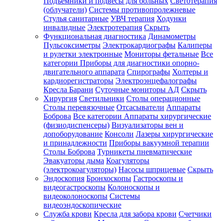
Подъемники и подвесы для больных
Светотерапия
(облучатели)
Системы противопролежневые
Стулья санитарные
УВЧ терапия
Ходунки
инвалидные
Электротерапия
Скрыть
Функциональная диагностика
Динамометры
Пульсоксиметры
Электрокардиографы
Калиперы
и рулетки электронные
Мониторы фетальные
Все
категории
Приборы для диагностики опорно-
двигательного аппарата
Спирографы
Холтеры и
кардиорегистраторы
Электроэнцефалографы
Кресла Барани
Суточные мониторы АД
Скрыть
Хирургия
Светильники
Столы операционные
Столы перевязочные
Отсасыватели
Аппараты
Боброва
Все категории
Аппараты хирургические
(физиодиспенсеры)
Визуализаторы вен и
допоборудование
Консоли
Лазеры хирургические
и принадлежности
Приборы вакуумной терапии
Столы Боброва
Турникеты пневматические
Эвакуаторы дыма
Коагуляторы
(электрокоагуляторы)
Насосы шприцевые
Скрыть
Эндоскопия
Бронхоскопы
Гастроскопы и
видеогастроскопы
Колоноскопы и
видеоколоноскопы
Системы
видеоэндоскопические
Служба крови
Кресла для забора крови
Счетчики