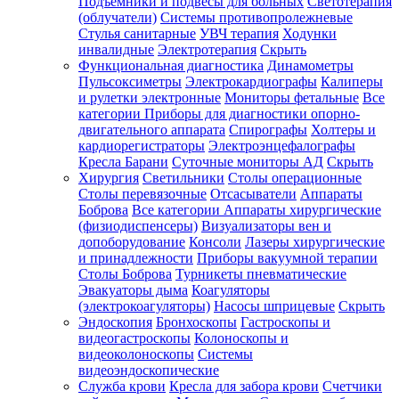
Подъемники и подвесы для больных
Светотерапия
(облучатели)
Системы противопролежневые
Стулья санитарные
УВЧ терапия
Ходунки
инвалидные
Электротерапия
Скрыть
Функциональная диагностика
Динамометры
Пульсоксиметры
Электрокардиографы
Калиперы
и рулетки электронные
Мониторы фетальные
Все
категории
Приборы для диагностики опорно-
двигательного аппарата
Спирографы
Холтеры и
кардиорегистраторы
Электроэнцефалографы
Кресла Барани
Суточные мониторы АД
Скрыть
Хирургия
Светильники
Столы операционные
Столы перевязочные
Отсасыватели
Аппараты
Боброва
Все категории
Аппараты хирургические
(физиодиспенсеры)
Визуализаторы вен и
допоборудование
Консоли
Лазеры хирургические
и принадлежности
Приборы вакуумной терапии
Столы Боброва
Турникеты пневматические
Эвакуаторы дыма
Коагуляторы
(электрокоагуляторы)
Насосы шприцевые
Скрыть
Эндоскопия
Бронхоскопы
Гастроскопы и
видеогастроскопы
Колоноскопы и
видеоколоноскопы
Системы
видеоэндоскопические
Служба крови
Кресла для забора крови
Счетчики