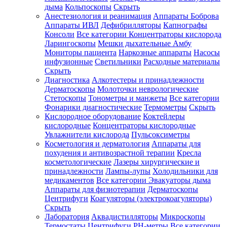
дыма
Кольпоскопы
Скрыть
Анестезиология и реанимация
Аппараты Боброва
Аппараты ИВЛ
Дефибрилляторы
Капнографы
Консоли
Все категории
Концентраторы кислорода
Ларингоскопы
Мешки дыхательные Амбу
Мониторы пациента
Наркозные аппараты
Насосы
инфузионные
Светильники
Расходные материалы
Скрыть
Диагностика
Алкотестеры и принадлежности
Дерматоскопы
Молоточки неврологические
Стетоскопы
Тонометры и манжеты
Все категории
Фонарики диагностические
Термометры
Скрыть
Кислородное оборудование
Коктейлеры
кислородные
Концентраторы кислородные
Увлажнители кислорода
Пульсоксиметры
Косметология и дерматология
Аппараты для
похудения и антивозрастной терапии
Кресла
косметологические
Лазеры хирургические и
принадлежности
Лампы-лупы
Холодильники для
медикаментов
Все категории
Эвакуаторы дыма
Аппараты для физиотерапии
Дерматоскопы
Центрифуги
Коагуляторы (электрокоагуляторы)
Скрыть
Лаборатория
Аквадистилляторы
Микроскопы
Термостаты
Центрифуги
PH-метры
Все категории