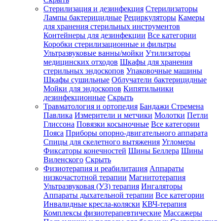
Стерилизация и дезинфекция
Стерилизаторы
Лампы бактерицидные
Рециркуляторы
Камеры
для хранения стерильных инструментов
Контейнеры для дезинфекции
Все категории
Коробки стерилизационные и фильтры
Ультразвуковые ванны/мойки
Утилизаторы
медицинских отходов
Шкафы для хранения
стерильных эндоскопов
Упаковочные машины
Шкафы сушильные
Облучатели бактерицидные
Мойки для эндоскопов
Кипятильники
дезинфекционные
Скрыть
Травматология и ортопедия
Бандажи Стремена
Павлика
Измерители и метчики
Молотки
Петли
Глиссона
Повязки косыночные
Все категории
Пояса
Приборы опорно-двигательного аппарата
Спицы для скелетного вытяжения
Угломеры
Фиксаторы конечностей
Шины Беллера
Шины
Виленского
Скрыть
Физиотерапия и реабилитация
Аппараты
низкочастотной терапии
Магнитотерапия
Ультразвуковая (УЗ) терапия
Ингаляторы
Аппараты дыхательной терапии
Все категории
Инвалидные кресла-коляски
КВЧ-терапия
Комплексы физиотерапевтические
Массажеры