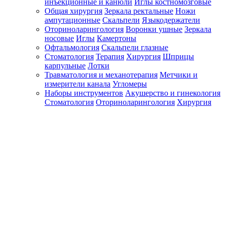
инъекционные и канюли
Иглы костномозговые
Общая хирургия
Зеркала ректальные
Ножи
ампутационные
Скальпели
Языкодержатели
Оториноларингология
Воронки ушные
Зеркала
носовые
Иглы
Камертоны
Офтальмология
Скальпели глазные
Стоматология
Терапия
Хирургия
Шприцы
карпульные
Лотки
Травматология и механотерапия
Метчики и
измерители канала
Угломеры
Наборы инструментов
Акушерство и гинекология
Стоматология
Оториноларингология
Хирургия