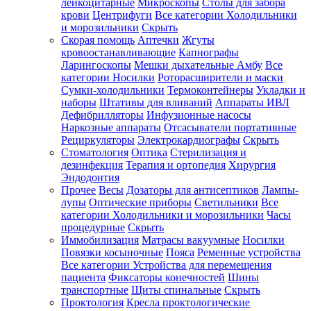
лейкоцитарные
Микроскопы
Столы для забора
крови
Центрифуги
Все категории
Холодильники
и морозильники
Скрыть
Скорая помощь
Аптечки
Жгуты
кровоостанавливающие
Капнографы
Ларингоскопы
Мешки дыхательные Амбу
Все
категории
Носилки
Роторасширители и маски
Сумки-холодильники
Термоконтейнеры
Укладки и
наборы
Штативы для вливаний
Аппараты ИВЛ
Дефибрилляторы
Инфузионные насосы
Наркозные аппараты
Отсасыватели портативные
Рециркуляторы
Электрокардиографы
Скрыть
Стоматология
Оптика
Стерилизация и
дезинфекция
Терапия и ортопедия
Хирургия
Эндодонтия
Прочее
Весы
Дозаторы для антисептиков
Лампы-
лупы
Оптические приборы
Светильники
Все
категории
Холодильники и морозильники
Часы
процедурные
Скрыть
Иммобилизация
Матрасы вакуумные
Носилки
Повязки косыночные
Пояса
Ременные устройства
Все категории
Устройства для перемещения
пациента
Фиксаторы конечностей
Шины
транспортные
Щиты спинальные
Скрыть
Проктология
Кресла проктологические