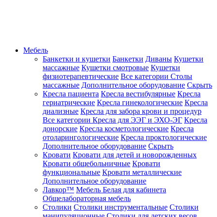
Мебель
Банкетки и кушетки
Банкетки
Диваны
Кушетки
массажные
Кушетки смотровые
Кушетки
физиотерапевтические
Все категории
Столы
массажные
Дополнительное оборудование
Скрыть
Кресла пациента
Кресла вестибулярные
Кресла
гериатрические
Кресла гинекологические
Кресла
диализные
Кресла для забора крови и процедур
Все категории
Кресла для ЭЭГ и ЭХО-ЭГ
Кресла
донорские
Кресла косметологические
Кресла
отоларингологические
Кресла проктологические
Дополнительное оборудование
Скрыть
Кровати
Кровати для детей и новорожденных
Кровати общебольничные
Кровати
функциональные
Кровати металлические
Дополнительное оборудование
Лавкор™
Мебель Белая для кабинета
Общелабораторная мебель
Столики
Столики инструментальные
Столики
манипуляционные
Столики для детских весов