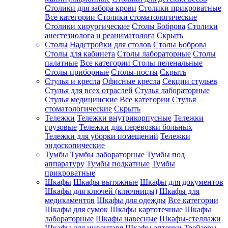
Столики для забора крови
Столики прикроватные
Все категории
Столики стоматологические
Столики хирургические
Столы Боброва
Столики
анестезиолога и реаниматолога
Скрыть
Столы
Надстройки для столов
Столы Боброва
Столы для кабинета
Столы лабораторные
Столы
палатные
Все категории
Столы пеленальные
Столы приборные
Столы-посты
Скрыть
Стулья и кресла
Офисные кресла
Секции стульев
Стулья для всех отраслей
Стулья лабораторные
Стулья медицинские
Все категории
Стулья
стоматологические
Скрыть
Тележки
Тележки внутрикорпусные
Тележки
грузовые
Тележки для перевозки больных
Тележки для уборки помещений
Тележки
эндоскопические
Тумбы
Тумбы лабораторные
Тумбы под
аппаратуру
Тумбы подкатные
Тумбы
прикроватные
Шкафы
Шкафы вытяжные
Шкафы для документов
Шкафы для ключей (ключницы)
Шкафы для
медикаментов
Шкафы для одежды
Все категории
Шкафы для сумок
Шкафы картотечные
Шкафы
лабораторные
Шкафы навесные
Шкафы-стеллажи
Шкафы для инвентаря
Шкафы аптечки
Трейзеры