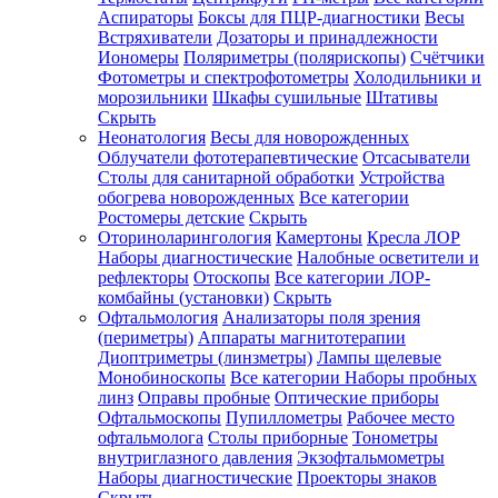
Аспираторы
Боксы для ПЦР-диагностики
Весы
Встряхиватели
Дозаторы и принадлежности
Иономеры
Поляриметры (полярископы)
Счётчики
Фотометры и спектрофотометры
Холодильники и
морозильники
Шкафы сушильные
Штативы
Скрыть
Неонатология
Весы для новорожденных
Облучатели фототерапевтические
Отсасыватели
Столы для санитарной обработки
Устройства
обогрева новорожденных
Все категории
Ростомеры детские
Скрыть
Оториноларингология
Камертоны
Кресла ЛОР
Наборы диагностические
Налобные осветители и
рефлекторы
Отоскопы
Все категории
ЛОР-
комбайны (установки)
Скрыть
Офтальмология
Анализаторы поля зрения
(периметры)
Аппараты магнитотерапии
Диоптриметры (линзметры)
Лампы щелевые
Монобиноскопы
Все категории
Наборы пробных
линз
Оправы пробные
Оптические приборы
Офтальмоскопы
Пупиллометры
Рабочее место
офтальмолога
Столы приборные
Тонометры
внутриглазного давления
Экзофтальмометры
Наборы диагностические
Проекторы знаков
Скрыть