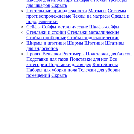
для шкафов
Скрыть
Постельные принадлежности
Матрасы
Системы
противопролежневые
Чехлы на матрасы
Одеяла и
пододеяльники
Сейфы
Сейфы металлические
Шкафы-сейфы
Стеллажи и стойки
Стеллажи металлические
Стойки приборные
Стойки эндоскопические
Ширмы и штативы
Ширмы
Штативы
Штативы
для эндоскопов
Прочее
Вешалки
Ростомеры
Подставки для биксов
Подставки для тазов
Подставки для ног
Все
категории
Подставки для ведер
Контейнеры
Наборы для уборки пола
Тележки для уборки
помещений
Скрыть