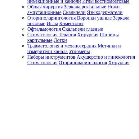
инъекционные и канюли
Иглы костномозговые
Общая хирургия
Зеркала ректальные
Ножи
ампутационные
Скальпели
Языкодержатели
Оториноларингология
Воронки ушные
Зеркала
носовые
Иглы
Камертоны
Офтальмология
Скальпели глазные
Стоматология
Терапия
Хирургия
Шприцы
карпульные
Лотки
Травматология и механотерапия
Метчики и
измерители канала
Угломеры
Наборы инструментов
Акушерство и гинекология
Стоматология
Оториноларингология
Хирургия