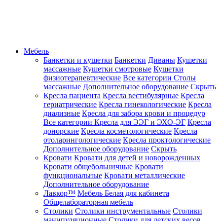
Мебель
Банкетки и кушетки
Банкетки
Диваны
Кушетки
массажные
Кушетки смотровые
Кушетки
физиотерапевтические
Все категории
Столы
массажные
Дополнительное оборудование
Скрыть
Кресла пациента
Кресла вестибулярные
Кресла
гериатрические
Кресла гинекологические
Кресла
диализные
Кресла для забора крови и процедур
Все категории
Кресла для ЭЭГ и ЭХО-ЭГ
Кресла
донорские
Кресла косметологические
Кресла
отоларингологические
Кресла проктологические
Дополнительное оборудование
Скрыть
Кровати
Кровати для детей и новорожденных
Кровати общебольничные
Кровати
функциональные
Кровати металлические
Дополнительное оборудование
Лавкор™
Мебель Белая для кабинета
Общелабораторная мебель
Столики
Столики инструментальные
Столики
манипуляционные
Столики для детских весов