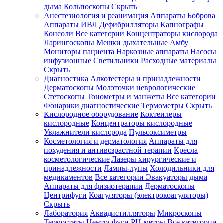
дыма
Кольпоскопы
Скрыть
Анестезиология и реанимация
Аппараты Боброва
Аппараты ИВЛ
Дефибрилляторы
Капнографы
Консоли
Все категории
Концентраторы кислорода
Ларингоскопы
Мешки дыхательные Амбу
Мониторы пациента
Наркозные аппараты
Насосы
инфузионные
Светильники
Расходные материалы
Скрыть
Диагностика
Алкотестеры и принадлежности
Дерматоскопы
Молоточки неврологические
Стетоскопы
Тонометры и манжеты
Все категории
Фонарики диагностические
Термометры
Скрыть
Кислородное оборудование
Коктейлеры
кислородные
Концентраторы кислородные
Увлажнители кислорода
Пульсоксиметры
Косметология и дерматология
Аппараты для
похудения и антивозрастной терапии
Кресла
косметологические
Лазеры хирургические и
принадлежности
Лампы-лупы
Холодильники для
медикаментов
Все категории
Эвакуаторы дыма
Аппараты для физиотерапии
Дерматоскопы
Центрифуги
Коагуляторы (электрокоагуляторы)
Скрыть
Лаборатория
Аквадистилляторы
Микроскопы
Термостаты
Центрифуги
PH-метры
Все категории