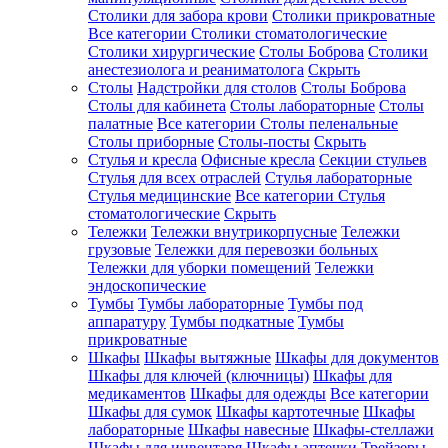
Столики для забора крови
Столики прикроватные
Все категории
Столики стоматологические
Столики хирургические
Столы Боброва
Столики
анестезиолога и реаниматолога
Скрыть
Столы
Надстройки для столов
Столы Боброва
Столы для кабинета
Столы лабораторные
Столы
палатные
Все категории
Столы пеленальные
Столы приборные
Столы-посты
Скрыть
Стулья и кресла
Офисные кресла
Секции стульев
Стулья для всех отраслей
Стулья лабораторные
Стулья медицинские
Все категории
Стулья
стоматологические
Скрыть
Тележки
Тележки внутрикорпусные
Тележки
грузовые
Тележки для перевозки больных
Тележки для уборки помещений
Тележки
эндоскопические
Тумбы
Тумбы лабораторные
Тумбы под
аппаратуру
Тумбы подкатные
Тумбы
прикроватные
Шкафы
Шкафы вытяжные
Шкафы для документов
Шкафы для ключей (ключницы)
Шкафы для
медикаментов
Шкафы для одежды
Все категории
Шкафы для сумок
Шкафы картотечные
Шкафы
лабораторные
Шкафы навесные
Шкафы-стеллажи
Шкафы для инвентаря
Шкафы аптечки
Трейзеры