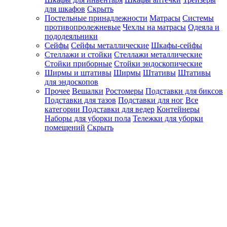
для шкафов
Скрыть
Постельные принадлежности
Матрасы
Системы
противопролежневые
Чехлы на матрасы
Одеяла и
пододеяльники
Сейфы
Сейфы металлические
Шкафы-сейфы
Стеллажи и стойки
Стеллажи металлические
Стойки приборные
Стойки эндоскопические
Ширмы и штативы
Ширмы
Штативы
Штативы
для эндоскопов
Прочее
Вешалки
Ростомеры
Подставки для биксов
Подставки для тазов
Подставки для ног
Все
категории
Подставки для ведер
Контейнеры
Наборы для уборки пола
Тележки для уборки
помещений
Скрыть