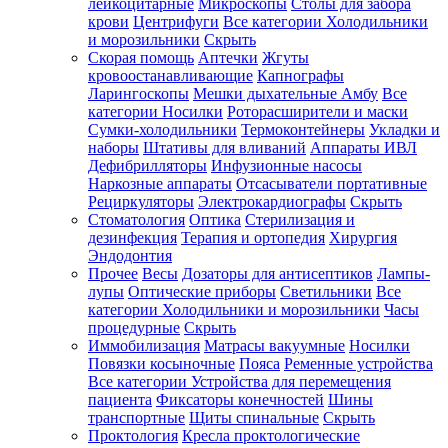
лейкоцитарные
Микроскопы
Столы для забора
крови
Центрифуги
Все категории
Холодильники
и морозильники
Скрыть
Скорая помощь
Аптечки
Жгуты
кровоостанавливающие
Капнографы
Ларингоскопы
Мешки дыхательные Амбу
Все
категории
Носилки
Роторасширители и маски
Сумки-холодильники
Термоконтейнеры
Укладки и
наборы
Штативы для вливаний
Аппараты ИВЛ
Дефибрилляторы
Инфузионные насосы
Наркозные аппараты
Отсасыватели портативные
Рециркуляторы
Электрокардиографы
Скрыть
Стоматология
Оптика
Стерилизация и
дезинфекция
Терапия и ортопедия
Хирургия
Эндодонтия
Прочее
Весы
Дозаторы для антисептиков
Лампы-
лупы
Оптические приборы
Светильники
Все
категории
Холодильники и морозильники
Часы
процедурные
Скрыть
Иммобилизация
Матрасы вакуумные
Носилки
Повязки косыночные
Пояса
Ременные устройства
Все категории
Устройства для перемещения
пациента
Фиксаторы конечностей
Шины
транспортные
Щиты спинальные
Скрыть
Проктология
Кресла проктологические