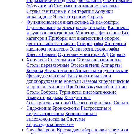
Подъемники и подвесы для больных
Светотерапия
(облучатели)
Системы противопролежневые
Стулья санитарные
УВЧ терапия
Ходунки
инвалидные
Электротерапия
Скрыть
Функциональная диагностика
Динамометры
Пульсоксиметры
Электрокардиографы
Калиперы
и рулетки электронные
Мониторы фетальные
Все
категории
Приборы для диагностики опорно-
двигательного аппарата
Спирографы
Холтеры и
кардиорегистраторы
Электроэнцефалографы
Кресла Барани
Суточные мониторы АД
Скрыть
Хирургия
Светильники
Столы операционные
Столы перевязочные
Отсасыватели
Аппараты
Боброва
Все категории
Аппараты хирургические
(физиодиспенсеры)
Визуализаторы вен и
допоборудование
Консоли
Лазеры хирургические
и принадлежности
Приборы вакуумной терапии
Столы Боброва
Турникеты пневматические
Эвакуаторы дыма
Коагуляторы
(электрокоагуляторы)
Насосы шприцевые
Скрыть
Эндоскопия
Бронхоскопы
Гастроскопы и
видеогастроскопы
Колоноскопы и
видеоколоноскопы
Системы
видеоэндоскопические
Служба крови
Кресла для забора крови
Счетчики