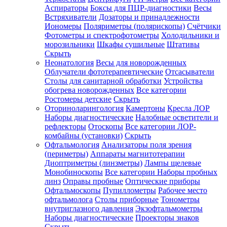
Аспираторы
Боксы для ПЦР-диагностики
Весы
Встряхиватели
Дозаторы и принадлежности
Иономеры
Поляриметры (полярископы)
Счётчики
Фотометры и спектрофотометры
Холодильники и
морозильники
Шкафы сушильные
Штативы
Скрыть
Неонатология
Весы для новорожденных
Облучатели фототерапевтические
Отсасыватели
Столы для санитарной обработки
Устройства
обогрева новорожденных
Все категории
Ростомеры детские
Скрыть
Оториноларингология
Камертоны
Кресла ЛОР
Наборы диагностические
Налобные осветители и
рефлекторы
Отоскопы
Все категории
ЛОР-
комбайны (установки)
Скрыть
Офтальмология
Анализаторы поля зрения
(периметры)
Аппараты магнитотерапии
Диоптриметры (линзметры)
Лампы щелевые
Монобиноскопы
Все категории
Наборы пробных
линз
Оправы пробные
Оптические приборы
Офтальмоскопы
Пупиллометры
Рабочее место
офтальмолога
Столы приборные
Тонометры
внутриглазного давления
Экзофтальмометры
Наборы диагностические
Проекторы знаков
Скрыть