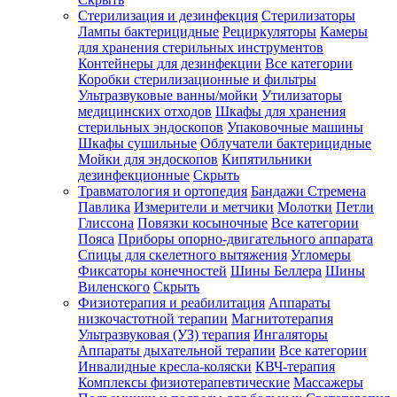
Стерилизация и дезинфекция
Стерилизаторы
Лампы бактерицидные
Рециркуляторы
Камеры
для хранения стерильных инструментов
Контейнеры для дезинфекции
Все категории
Коробки стерилизационные и фильтры
Ультразвуковые ванны/мойки
Утилизаторы
медицинских отходов
Шкафы для хранения
стерильных эндоскопов
Упаковочные машины
Шкафы сушильные
Облучатели бактерицидные
Мойки для эндоскопов
Кипятильники
дезинфекционные
Скрыть
Травматология и ортопедия
Бандажи Стремена
Павлика
Измерители и метчики
Молотки
Петли
Глиссона
Повязки косыночные
Все категории
Пояса
Приборы опорно-двигательного аппарата
Спицы для скелетного вытяжения
Угломеры
Фиксаторы конечностей
Шины Беллера
Шины
Виленского
Скрыть
Физиотерапия и реабилитация
Аппараты
низкочастотной терапии
Магнитотерапия
Ультразвуковая (УЗ) терапия
Ингаляторы
Аппараты дыхательной терапии
Все категории
Инвалидные кресла-коляски
КВЧ-терапия
Комплексы физиотерапевтические
Массажеры