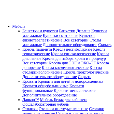
Мебель
Банкетки и кушетки
Банкетки
Диваны
Кушетки
массажные
Кушетки смотровые
Кушетки
физиотерапевтические
Все категории
Столы
массажные
Дополнительное оборудование
Скрыть
Кресла пациента
Кресла вестибулярные
Кресла
гериатрические
Кресла гинекологические
Кресла
диализные
Кресла для забора крови и процедур
Все категории
Кресла для ЭЭГ и ЭХО-ЭГ
Кресла
донорские
Кресла косметологические
Кресла
отоларингологические
Кресла проктологические
Дополнительное оборудование
Скрыть
Кровати
Кровати для детей и новорожденных
Кровати общебольничные
Кровати
функциональные
Кровати металлические
Дополнительное оборудование
Лавкор™
Мебель Белая для кабинета
Общелабораторная мебель
Столики
Столики инструментальные
Столики
манипуляционные
Столики для детских весов