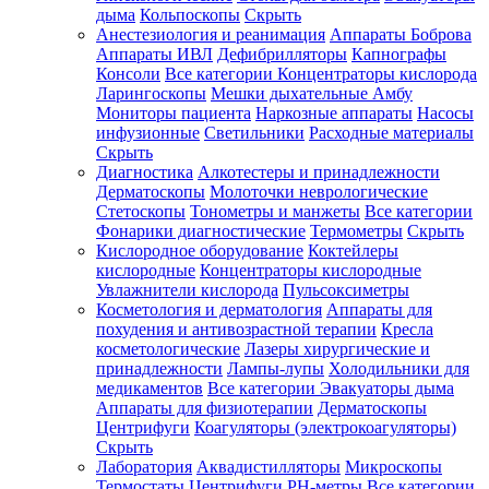
дыма
Кольпоскопы
Скрыть
Анестезиология и реанимация
Аппараты Боброва
Аппараты ИВЛ
Дефибрилляторы
Капнографы
Консоли
Все категории
Концентраторы кислорода
Ларингоскопы
Мешки дыхательные Амбу
Мониторы пациента
Наркозные аппараты
Насосы
инфузионные
Светильники
Расходные материалы
Скрыть
Диагностика
Алкотестеры и принадлежности
Дерматоскопы
Молоточки неврологические
Стетоскопы
Тонометры и манжеты
Все категории
Фонарики диагностические
Термометры
Скрыть
Кислородное оборудование
Коктейлеры
кислородные
Концентраторы кислородные
Увлажнители кислорода
Пульсоксиметры
Косметология и дерматология
Аппараты для
похудения и антивозрастной терапии
Кресла
косметологические
Лазеры хирургические и
принадлежности
Лампы-лупы
Холодильники для
медикаментов
Все категории
Эвакуаторы дыма
Аппараты для физиотерапии
Дерматоскопы
Центрифуги
Коагуляторы (электрокоагуляторы)
Скрыть
Лаборатория
Аквадистилляторы
Микроскопы
Термостаты
Центрифуги
PH-метры
Все категории