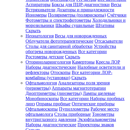
Аспираторы
Боксы для ПЦР-диагностики
Весы
Встряхиватели
Дозаторы и принадлежности
Иономеры
Поляриметры (полярископы)
Счётчики
Фотометры и спектрофотометры
Холодильники и
морозильники
Шкафы сушильные
Штативы
Скрыть
Неонатология
Весы для новорожденных
Облучатели фототерапевтические
Отсасыватели
Столы для санитарной обработки
Устройства
обогрева новорожденных
Все категории
Ростомеры детские
Скрыть
Оториноларингология
Камертоны
Кресла ЛОР
Наборы диагностические
Налобные осветители и
рефлекторы
Отоскопы
Все категории
ЛОР-
комбайны (установки)
Скрыть
Офтальмология
Анализаторы поля зрения
(периметры)
Аппараты магнитотерапии
Диоптриметры (линзметры)
Лампы щелевые
Монобиноскопы
Все категории
Наборы пробных
линз
Оправы пробные
Оптические приборы
Офтальмоскопы
Пупиллометры
Рабочее место
офтальмолога
Столы приборные
Тонометры
внутриглазного давления
Экзофтальмометры
Наборы диагностические
Проекторы знаков
Скрыть