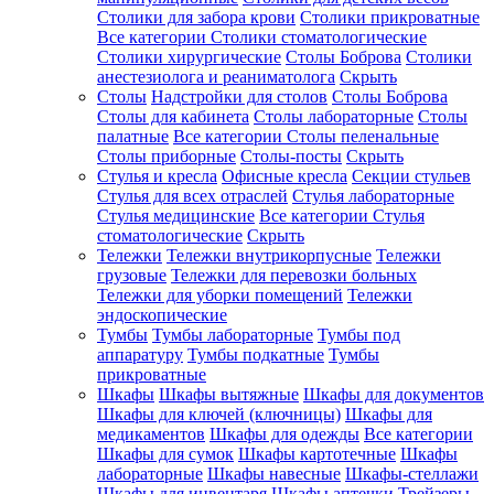
Столики для забора крови
Столики прикроватные
Все категории
Столики стоматологические
Столики хирургические
Столы Боброва
Столики
анестезиолога и реаниматолога
Скрыть
Столы
Надстройки для столов
Столы Боброва
Столы для кабинета
Столы лабораторные
Столы
палатные
Все категории
Столы пеленальные
Столы приборные
Столы-посты
Скрыть
Стулья и кресла
Офисные кресла
Секции стульев
Стулья для всех отраслей
Стулья лабораторные
Стулья медицинские
Все категории
Стулья
стоматологические
Скрыть
Тележки
Тележки внутрикорпусные
Тележки
грузовые
Тележки для перевозки больных
Тележки для уборки помещений
Тележки
эндоскопические
Тумбы
Тумбы лабораторные
Тумбы под
аппаратуру
Тумбы подкатные
Тумбы
прикроватные
Шкафы
Шкафы вытяжные
Шкафы для документов
Шкафы для ключей (ключницы)
Шкафы для
медикаментов
Шкафы для одежды
Все категории
Шкафы для сумок
Шкафы картотечные
Шкафы
лабораторные
Шкафы навесные
Шкафы-стеллажи
Шкафы для инвентаря
Шкафы аптечки
Трейзеры