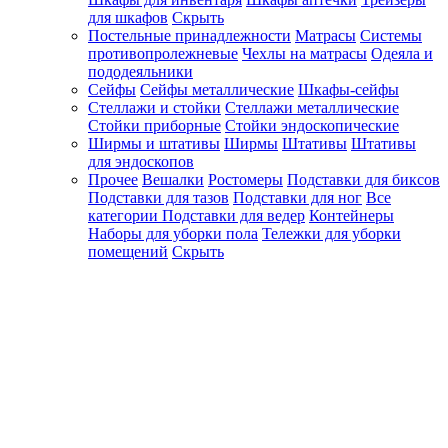
для шкафов
Скрыть
Постельные принадлежности
Матрасы
Системы
противопролежневые
Чехлы на матрасы
Одеяла и
пододеяльники
Сейфы
Сейфы металлические
Шкафы-сейфы
Стеллажи и стойки
Стеллажи металлические
Стойки приборные
Стойки эндоскопические
Ширмы и штативы
Ширмы
Штативы
Штативы
для эндоскопов
Прочее
Вешалки
Ростомеры
Подставки для биксов
Подставки для тазов
Подставки для ног
Все
категории
Подставки для ведер
Контейнеры
Наборы для уборки пола
Тележки для уборки
помещений
Скрыть