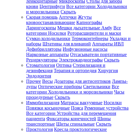
лейкоцитарные
Микроскопы
Столы для забора
крови
Центрифуги
Все категории
Холодильники
и морозильники
Скрыть
Скорая помощь
Аптечки
Жгуты
кровоостанавливающие
Капнографы
Ларингоскопы
Мешки дыхательные Амбу
Все
категории
Носилки
Роторасширители и маски
Сумки-холодильники
Термоконтейнеры
Укладки и
наборы
Штативы для вливаний
Аппараты ИВЛ
Дефибрилляторы
Инфузионные насосы
Наркозные аппараты
Отсасыватели портативные
Рециркуляторы
Электрокардиографы
Скрыть
Стоматология
Оптика
Стерилизация и
дезинфекция
Терапия и ортопедия
Хирургия
Эндодонтия
Прочее
Весы
Дозаторы для антисептиков
Лампы-
лупы
Оптические приборы
Светильники
Все
категории
Холодильники и морозильники
Часы
процедурные
Скрыть
Иммобилизация
Матрасы вакуумные
Носилки
Повязки косыночные
Пояса
Ременные устройства
Все категории
Устройства для перемещения
пациента
Фиксаторы конечностей
Шины
транспортные
Щиты спинальные
Скрыть
Проктология
Кресла проктологические