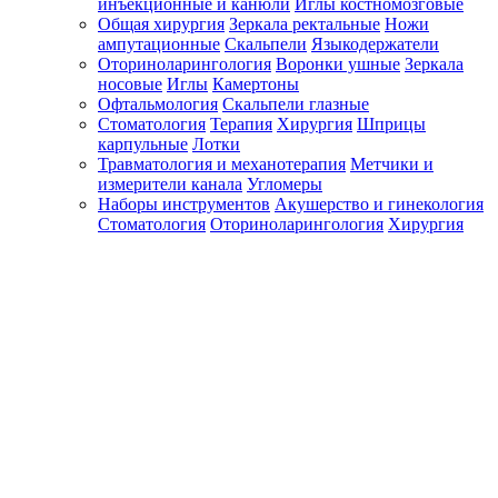
инъекционные и канюли
Иглы костномозговые
Общая хирургия
Зеркала ректальные
Ножи
ампутационные
Скальпели
Языкодержатели
Оториноларингология
Воронки ушные
Зеркала
носовые
Иглы
Камертоны
Офтальмология
Скальпели глазные
Стоматология
Терапия
Хирургия
Шприцы
карпульные
Лотки
Травматология и механотерапия
Метчики и
измерители канала
Угломеры
Наборы инструментов
Акушерство и гинекология
Стоматология
Оториноларингология
Хирургия