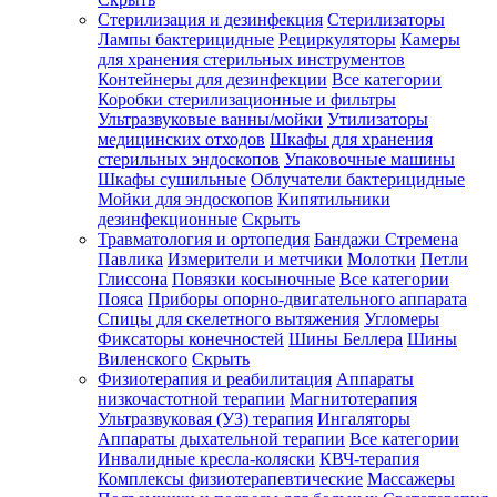
Стерилизация и дезинфекция
Стерилизаторы
Лампы бактерицидные
Рециркуляторы
Камеры
для хранения стерильных инструментов
Контейнеры для дезинфекции
Все категории
Коробки стерилизационные и фильтры
Ультразвуковые ванны/мойки
Утилизаторы
медицинских отходов
Шкафы для хранения
стерильных эндоскопов
Упаковочные машины
Шкафы сушильные
Облучатели бактерицидные
Мойки для эндоскопов
Кипятильники
дезинфекционные
Скрыть
Травматология и ортопедия
Бандажи Стремена
Павлика
Измерители и метчики
Молотки
Петли
Глиссона
Повязки косыночные
Все категории
Пояса
Приборы опорно-двигательного аппарата
Спицы для скелетного вытяжения
Угломеры
Фиксаторы конечностей
Шины Беллера
Шины
Виленского
Скрыть
Физиотерапия и реабилитация
Аппараты
низкочастотной терапии
Магнитотерапия
Ультразвуковая (УЗ) терапия
Ингаляторы
Аппараты дыхательной терапии
Все категории
Инвалидные кресла-коляски
КВЧ-терапия
Комплексы физиотерапевтические
Массажеры