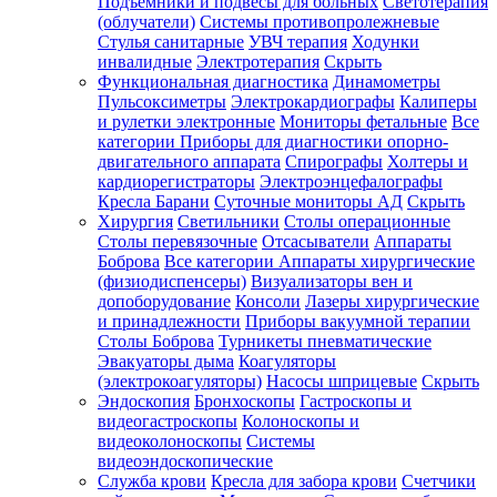
Подъемники и подвесы для больных
Светотерапия
(облучатели)
Системы противопролежневые
Стулья санитарные
УВЧ терапия
Ходунки
инвалидные
Электротерапия
Скрыть
Функциональная диагностика
Динамометры
Пульсоксиметры
Электрокардиографы
Калиперы
и рулетки электронные
Мониторы фетальные
Все
категории
Приборы для диагностики опорно-
двигательного аппарата
Спирографы
Холтеры и
кардиорегистраторы
Электроэнцефалографы
Кресла Барани
Суточные мониторы АД
Скрыть
Хирургия
Светильники
Столы операционные
Столы перевязочные
Отсасыватели
Аппараты
Боброва
Все категории
Аппараты хирургические
(физиодиспенсеры)
Визуализаторы вен и
допоборудование
Консоли
Лазеры хирургические
и принадлежности
Приборы вакуумной терапии
Столы Боброва
Турникеты пневматические
Эвакуаторы дыма
Коагуляторы
(электрокоагуляторы)
Насосы шприцевые
Скрыть
Эндоскопия
Бронхоскопы
Гастроскопы и
видеогастроскопы
Колоноскопы и
видеоколоноскопы
Системы
видеоэндоскопические
Служба крови
Кресла для забора крови
Счетчики