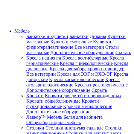
Мебель
Банкетки и кушетки
Банкетки
Диваны
Кушетки
массажные
Кушетки смотровые
Кушетки
физиотерапевтические
Все категории
Столы
массажные
Дополнительное оборудование
Скрыть
Кресла пациента
Кресла вестибулярные
Кресла
гериатрические
Кресла гинекологические
Кресла
диализные
Кресла для забора крови и процедур
Все категории
Кресла для ЭЭГ и ЭХО-ЭГ
Кресла
донорские
Кресла косметологические
Кресла
отоларингологические
Кресла проктологические
Дополнительное оборудование
Скрыть
Кровати
Кровати для детей и новорожденных
Кровати общебольничные
Кровати
функциональные
Кровати металлические
Дополнительное оборудование
Лавкор™
Мебель Белая для кабинета
Общелабораторная мебель
Столики
Столики инструментальные
Столики
манипуляционные
Столики для детских весов