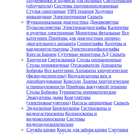
Подъемники и подвесы для больных
Светотерапия
(облучатели)
Системы противопролежневые
Стулья санитарные
УВЧ терапия
Ходунки
инвалидные
Электротерапия
Скрыть
Функциональная диагностика
Динамометры
Пульсоксиметры
Электрокардиографы
Калиперы
и рулетки электронные
Мониторы фетальные
Все
категории
Приборы для диагностики опорно-
двигательного аппарата
Спирографы
Холтеры и
кардиорегистраторы
Электроэнцефалографы
Кресла Барани
Суточные мониторы АД
Скрыть
Хирургия
Светильники
Столы операционные
Столы перевязочные
Отсасыватели
Аппараты
Боброва
Все категории
Аппараты хирургические
(физиодиспенсеры)
Визуализаторы вен и
допоборудование
Консоли
Лазеры хирургические
и принадлежности
Приборы вакуумной терапии
Столы Боброва
Турникеты пневматические
Эвакуаторы дыма
Коагуляторы
(электрокоагуляторы)
Насосы шприцевые
Скрыть
Эндоскопия
Бронхоскопы
Гастроскопы и
видеогастроскопы
Колоноскопы и
видеоколоноскопы
Системы
видеоэндоскопические
Служба крови
Кресла для забора крови
Счетчики