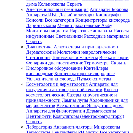
дыма
Кольпоскопы
Скрыть
Анестезиология и реанимация
Аппараты Боброва
Аппараты ИВЛ
Дефибрилляторы
Капнографы
Консоли
Все категории
Концентраторы кислорода
Ларингоскопы
Мешки дыхательные Амбу
Мониторы пациента
Наркозные аппараты
Насосы
инфузионные
Светильники
Расходные материалы
Скрыть
Диагностика
Алкотестеры и принадлежности
Дерматоскопы
Молоточки неврологические
Стетоскопы
Тонометры и манжеты
Все категории
Фонарики диагностические
Термометры
Скрыть
Кислородное оборудование
Коктейлеры
кислородные
Концентраторы кислородные
Увлажнители кислорода
Пульсоксиметры
Косметология и дерматология
Аппараты для
похудения и антивозрастной терапии
Кресла
косметологические
Лазеры хирургические и
принадлежности
Лампы-лупы
Холодильники для
медикаментов
Все категории
Эвакуаторы дыма
Аппараты для физиотерапии
Дерматоскопы
Центрифуги
Коагуляторы (электрокоагуляторы)
Скрыть
Лаборатория
Аквадистилляторы
Микроскопы
Термостаты
Центрифуги
PH-метры
Все категории