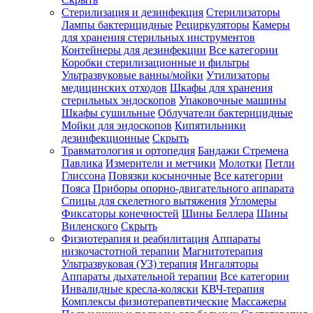
Стерилизация и дезинфекция
Стерилизаторы
Лампы бактерицидные
Рециркуляторы
Камеры
для хранения стерильных инструментов
Контейнеры для дезинфекции
Все категории
Коробки стерилизационные и фильтры
Ультразвуковые ванны/мойки
Утилизаторы
медицинских отходов
Шкафы для хранения
стерильных эндоскопов
Упаковочные машины
Шкафы сушильные
Облучатели бактерицидные
Мойки для эндоскопов
Кипятильники
дезинфекционные
Скрыть
Травматология и ортопедия
Бандажи Стремена
Павлика
Измерители и метчики
Молотки
Петли
Глиссона
Повязки косыночные
Все категории
Пояса
Приборы опорно-двигательного аппарата
Спицы для скелетного вытяжения
Угломеры
Фиксаторы конечностей
Шины Беллера
Шины
Виленского
Скрыть
Физиотерапия и реабилитация
Аппараты
низкочастотной терапии
Магнитотерапия
Ультразвуковая (УЗ) терапия
Ингаляторы
Аппараты дыхательной терапии
Все категории
Инвалидные кресла-коляски
КВЧ-терапия
Комплексы физиотерапевтические
Массажеры