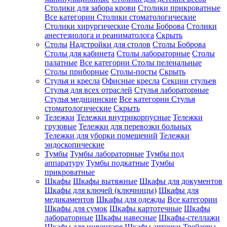
Столики для забора крови
Столики прикроватные
Все категории
Столики стоматологические
Столики хирургические
Столы Боброва
Столики
анестезиолога и реаниматолога
Скрыть
Столы
Надстройки для столов
Столы Боброва
Столы для кабинета
Столы лабораторные
Столы
палатные
Все категории
Столы пеленальные
Столы приборные
Столы-посты
Скрыть
Стулья и кресла
Офисные кресла
Секции стульев
Стулья для всех отраслей
Стулья лабораторные
Стулья медицинские
Все категории
Стулья
стоматологические
Скрыть
Тележки
Тележки внутрикорпусные
Тележки
грузовые
Тележки для перевозки больных
Тележки для уборки помещений
Тележки
эндоскопические
Тумбы
Тумбы лабораторные
Тумбы под
аппаратуру
Тумбы подкатные
Тумбы
прикроватные
Шкафы
Шкафы вытяжные
Шкафы для документов
Шкафы для ключей (ключницы)
Шкафы для
медикаментов
Шкафы для одежды
Все категории
Шкафы для сумок
Шкафы картотечные
Шкафы
лабораторные
Шкафы навесные
Шкафы-стеллажи
Шкафы для инвентаря
Шкафы аптечки
Трейзеры