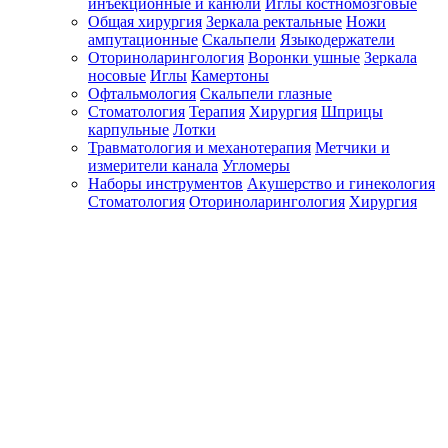
инъекционные и канюли
Иглы костномозговые
Общая хирургия
Зеркала ректальные
Ножи
ампутационные
Скальпели
Языкодержатели
Оториноларингология
Воронки ушные
Зеркала
носовые
Иглы
Камертоны
Офтальмология
Скальпели глазные
Стоматология
Терапия
Хирургия
Шприцы
карпульные
Лотки
Травматология и механотерапия
Метчики и
измерители канала
Угломеры
Наборы инструментов
Акушерство и гинекология
Стоматология
Оториноларингология
Хирургия