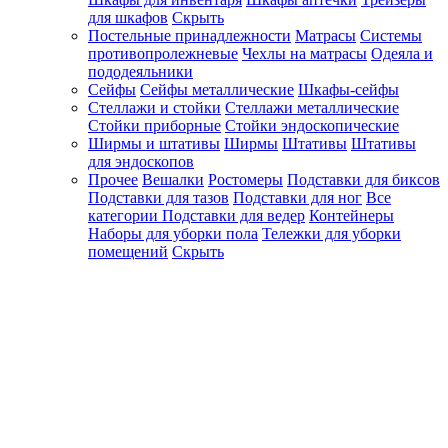
для шкафов
Скрыть
Постельные принадлежности
Матрасы
Системы
противопролежневые
Чехлы на матрасы
Одеяла и
пододеяльники
Сейфы
Сейфы металлические
Шкафы-сейфы
Стеллажи и стойки
Стеллажи металлические
Стойки приборные
Стойки эндоскопические
Ширмы и штативы
Ширмы
Штативы
Штативы
для эндоскопов
Прочее
Вешалки
Ростомеры
Подставки для биксов
Подставки для тазов
Подставки для ног
Все
категории
Подставки для ведер
Контейнеры
Наборы для уборки пола
Тележки для уборки
помещений
Скрыть