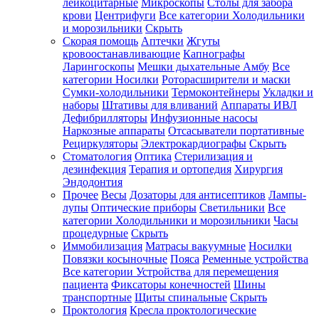
лейкоцитарные
Микроскопы
Столы для забора
крови
Центрифуги
Все категории
Холодильники
и морозильники
Скрыть
Скорая помощь
Аптечки
Жгуты
кровоостанавливающие
Капнографы
Ларингоскопы
Мешки дыхательные Амбу
Все
категории
Носилки
Роторасширители и маски
Сумки-холодильники
Термоконтейнеры
Укладки и
наборы
Штативы для вливаний
Аппараты ИВЛ
Дефибрилляторы
Инфузионные насосы
Наркозные аппараты
Отсасыватели портативные
Рециркуляторы
Электрокардиографы
Скрыть
Стоматология
Оптика
Стерилизация и
дезинфекция
Терапия и ортопедия
Хирургия
Эндодонтия
Прочее
Весы
Дозаторы для антисептиков
Лампы-
лупы
Оптические приборы
Светильники
Все
категории
Холодильники и морозильники
Часы
процедурные
Скрыть
Иммобилизация
Матрасы вакуумные
Носилки
Повязки косыночные
Пояса
Ременные устройства
Все категории
Устройства для перемещения
пациента
Фиксаторы конечностей
Шины
транспортные
Щиты спинальные
Скрыть
Проктология
Кресла проктологические