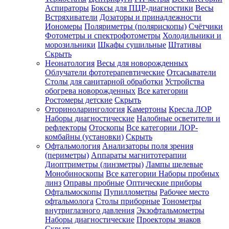
Аспираторы
Боксы для ПЦР-диагностики
Весы
Встряхиватели
Дозаторы и принадлежности
Иономеры
Поляриметры (полярископы)
Счётчики
Фотометры и спектрофотометры
Холодильники и
морозильники
Шкафы сушильные
Штативы
Скрыть
Неонатология
Весы для новорожденных
Облучатели фототерапевтические
Отсасыватели
Столы для санитарной обработки
Устройства
обогрева новорожденных
Все категории
Ростомеры детские
Скрыть
Оториноларингология
Камертоны
Кресла ЛОР
Наборы диагностические
Налобные осветители и
рефлекторы
Отоскопы
Все категории
ЛОР-
комбайны (установки)
Скрыть
Офтальмология
Анализаторы поля зрения
(периметры)
Аппараты магнитотерапии
Диоптриметры (линзметры)
Лампы щелевые
Монобиноскопы
Все категории
Наборы пробных
линз
Оправы пробные
Оптические приборы
Офтальмоскопы
Пупиллометры
Рабочее место
офтальмолога
Столы приборные
Тонометры
внутриглазного давления
Экзофтальмометры
Наборы диагностические
Проекторы знаков
Скрыть