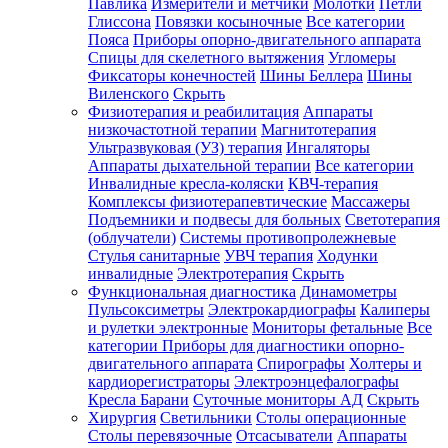
Павлика
Измерители и метчики
Молотки
Петли
Глиссона
Повязки косыночные
Все категории
Пояса
Приборы опорно-двигательного аппарата
Спицы для скелетного вытяжения
Угломеры
Фиксаторы конечностей
Шины Беллера
Шины
Виленского
Скрыть
Физиотерапия и реабилитация
Аппараты
низкочастотной терапии
Магнитотерапия
Ультразвуковая (УЗ) терапия
Ингаляторы
Аппараты дыхательной терапии
Все категории
Инвалидные кресла-коляски
КВЧ-терапия
Комплексы физиотерапевтические
Массажеры
Подъемники и подвесы для больных
Светотерапия
(облучатели)
Системы противопролежневые
Стулья санитарные
УВЧ терапия
Ходунки
инвалидные
Электротерапия
Скрыть
Функциональная диагностика
Динамометры
Пульсоксиметры
Электрокардиографы
Калиперы
и рулетки электронные
Мониторы фетальные
Все
категории
Приборы для диагностики опорно-
двигательного аппарата
Спирографы
Холтеры и
кардиорегистраторы
Электроэнцефалографы
Кресла Барани
Суточные мониторы АД
Скрыть
Хирургия
Светильники
Столы операционные
Столы перевязочные
Отсасыватели
Аппараты