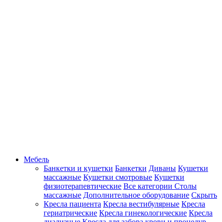
Мебель
Банкетки и кушетки
Банкетки
Диваны
Кушетки
массажные
Кушетки смотровые
Кушетки
физиотерапевтические
Все категории
Столы
массажные
Дополнительное оборудование
Скрыть
Кресла пациента
Кресла вестибулярные
Кресла
гериатрические
Кресла гинекологические
Кресла
диализные
Кресла для забора крови и процедур