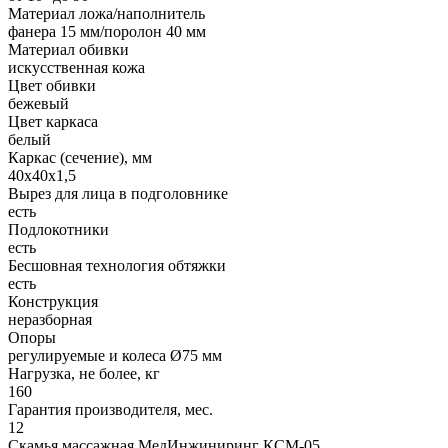
Материал ложа/наполнитель
фанера 15 мм/поролон 40 мм
Материал обивки
искусственная кожа
Цвет обивки
бежевый
Цвет каркаса
белый
Каркас (сечение), мм
40x40x1,5
Вырез для лица в подголовнике
есть
Подлокотники
есть
Бесшовная технология обтяжки
есть
Конструкция
неразборная
Опоры
регулируемые и колеса Ø75 мм
Нагрузка, не более, кг
160
Гарантия производителя, мес.
12
Скамья массажная МедИнжиниринг КСМ-05