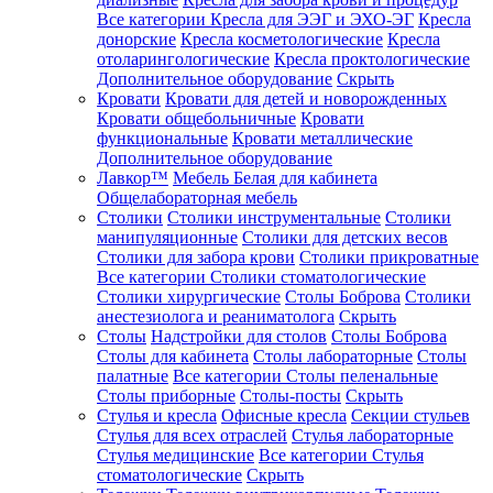
Все категории
Кресла для ЭЭГ и ЭХО-ЭГ
Кресла
донорские
Кресла косметологические
Кресла
отоларингологические
Кресла проктологические
Дополнительное оборудование
Скрыть
Кровати
Кровати для детей и новорожденных
Кровати общебольничные
Кровати
функциональные
Кровати металлические
Дополнительное оборудование
Лавкор™
Мебель Белая для кабинета
Общелабораторная мебель
Столики
Столики инструментальные
Столики
манипуляционные
Столики для детских весов
Столики для забора крови
Столики прикроватные
Все категории
Столики стоматологические
Столики хирургические
Столы Боброва
Столики
анестезиолога и реаниматолога
Скрыть
Столы
Надстройки для столов
Столы Боброва
Столы для кабинета
Столы лабораторные
Столы
палатные
Все категории
Столы пеленальные
Столы приборные
Столы-посты
Скрыть
Стулья и кресла
Офисные кресла
Секции стульев
Стулья для всех отраслей
Стулья лабораторные
Стулья медицинские
Все категории
Стулья
стоматологические
Скрыть