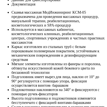
Документация
Скамья массажная МедИнжиниринг КСМ-05
предназначена для проведения массажных процедур,
мануальной терапии, реабилитационных,
косметологических и SPA‑процедур
Используется в массажных кабинетах,
косметологических клиниках, реабилитационных
центрах, спортивных учреждениях и частных практиках
массажистов
Каркас изготовлен из стальных труб с белым
порошковым полимерным покрытием, устойчивым к
механическим повреждениям и дезинфицирующим
средствам
Мягкие элементы изготовлены из фанеры и поролона,
обтянуты искусственной кожей бежевого цвета по
бесшовной технологии
Подголовник имеет вырез для лица, наклон от 10° до
90° регулируется с помощью упора, фиксация
осуществляется винтом- барашком
Подлокотники наклоняются на 340° и фиксируются с
помощью ручек-фиксаторов
Высота подголовника и подлокотников изменяется
бесступенчато с фиксацией винтами-барашками
Скамья оснащена регулируемыми и колесными опорами