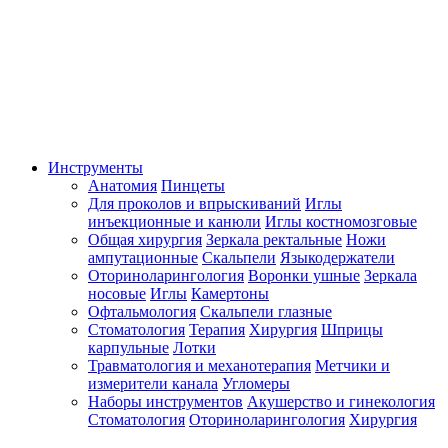
Инструменты
Анатомия
Пинцеты
Для проколов и впрыскиваний
Иглы
инъекционные и канюли
Иглы костномозговые
Общая хирургия
Зеркала ректальные
Ножи
ампутационные
Скальпели
Языкодержатели
Оториноларингология
Воронки ушные
Зеркала
носовые
Иглы
Камертоны
Офтальмология
Скальпели глазные
Стоматология
Терапия
Хирургия
Шприцы
карпульные
Лотки
Травматология и механотерапия
Метчики и
измерители канала
Угломеры
Наборы инструментов
Акушерство и гинекология
Стоматология
Оториноларингология
Хирургия