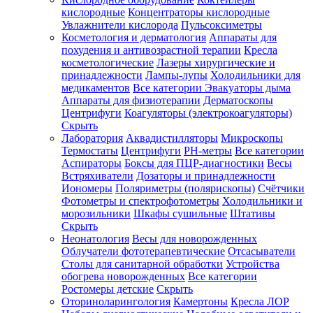
кислородные
Концентраторы кислородные
Увлажнители кислорода
Пульсоксиметры
Косметология и дерматология
Аппараты для
Зарегистрироваться
похудения и антивозрастной терапии
Кресла
косметологические
Лазеры хирургические и
принадлежности
Лампы-лупы
Холодильники для
медикаментов
Все категории
Эвакуаторы дыма
Аппараты для физиотерапии
Дерматоскопы
Зачем
Центрифуги
Коагуляторы (электрокоагуляторы)
регистрироваться?
Скрыть
Лаборатория
Аквадистилляторы
Микроскопы
Все
Термостаты
Центрифуги
PH-метры
Все категории
покупки
в
Аспираторы
Боксы для ПЦР-диагностики
Весы
одном
Встряхиватели
Дозаторы и принадлежности
месте
Иономеры
Поляриметры (полярископы)
Счётчики
Личный
Фотометры и спектрофотометры
Холодильники и
менеджер
морозильники
Шкафы сушильные
Штативы
Отслеживание
Скрыть
статуса
Неонатология
Весы для новорожденных
заказа
Облучатели фототерапевтические
Отсасыватели
Столы для санитарной обработки
Устройства
обогрева новорожденных
Все категории
Ростомеры детские
Скрыть
Оториноларингология
Камертоны
Кресла ЛОР