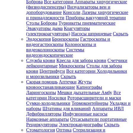
Боброва
Все категории
Аппараты хирургические
(физиодиспенсеры)
Визуализаторы вен и
допоборудование
Консоли
Лазеры хирургические
и принадлежности
Приборы вакуумной терапии
Столы Боброва
Турникеты пневматические
Эвакуаторы дыма
Коагуляторы
(электрокоагуляторы)
Насосы шприцевые
Скрыть
Эндоскопия
Бронхоскопы
Гастроскопы и
видеогастроскопы
Колоноскопы и
видеоколоноскопы
Системы
видеоэндоскопические
Служба крови
Кресла для забора крови
Счетчики
лейкоцитарные
Микроскопы
Столы для забора
крови
Центрифуги
Все категории
Холодильники
и морозильники
Скрыть
Скорая помощь
Аптечки
Жгуты
кровоостанавливающие
Капнографы
Ларингоскопы
Мешки дыхательные Амбу
Все
категории
Носилки
Роторасширители и маски
Сумки-холодильники
Термоконтейнеры
Укладки и
наборы
Штативы для вливаний
Аппараты ИВЛ
Дефибрилляторы
Инфузионные насосы
Наркозные аппараты
Отсасыватели портативные
Рециркуляторы
Электрокардиографы
Скрыть
Стоматология
Оптика
Стерилизация и