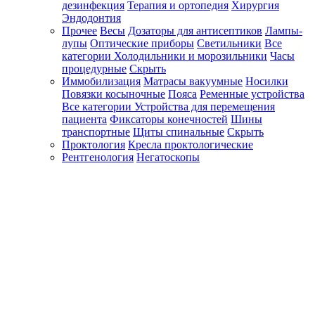
дезинфекция
Терапия и ортопедия
Хирургия
Эндодонтия
Прочее
Весы
Дозаторы для антисептиков
Лампы-
лупы
Оптические приборы
Светильники
Все
категории
Холодильники и морозильники
Часы
процедурные
Скрыть
Иммобилизация
Матрасы вакуумные
Носилки
Повязки косыночные
Пояса
Ременные устройства
Все категории
Устройства для перемещения
пациента
Фиксаторы конечностей
Шины
транспортные
Щиты спинальные
Скрыть
Проктология
Кресла проктологические
Рентгенология
Негатоскопы