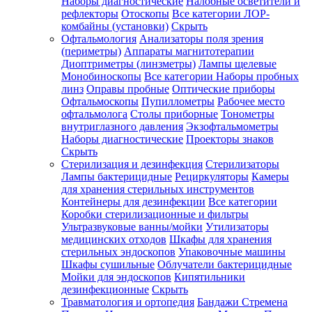
Наборы диагностические
Налобные осветители и
рефлекторы
Отоскопы
Все категории
ЛОР-
комбайны (установки)
Скрыть
Офтальмология
Анализаторы поля зрения
(периметры)
Аппараты магнитотерапии
Диоптриметры (линзметры)
Лампы щелевые
Монобиноскопы
Все категории
Наборы пробных
линз
Оправы пробные
Оптические приборы
Офтальмоскопы
Пупиллометры
Рабочее место
офтальмолога
Столы приборные
Тонометры
внутриглазного давления
Экзофтальмометры
Наборы диагностические
Проекторы знаков
Скрыть
Стерилизация и дезинфекция
Стерилизаторы
Лампы бактерицидные
Рециркуляторы
Камеры
для хранения стерильных инструментов
Контейнеры для дезинфекции
Все категории
Коробки стерилизационные и фильтры
Ультразвуковые ванны/мойки
Утилизаторы
медицинских отходов
Шкафы для хранения
стерильных эндоскопов
Упаковочные машины
Шкафы сушильные
Облучатели бактерицидные
Мойки для эндоскопов
Кипятильники
дезинфекционные
Скрыть
Травматология и ортопедия
Бандажи Стремена