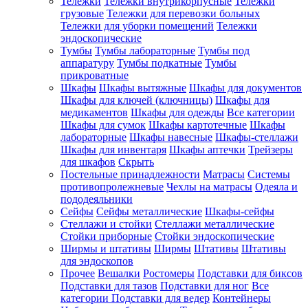
Тележки
Тележки внутрикорпусные
Тележки
грузовые
Тележки для перевозки больных
Тележки для уборки помещений
Тележки
эндоскопические
Тумбы
Тумбы лабораторные
Тумбы под
аппаратуру
Тумбы подкатные
Тумбы
прикроватные
Шкафы
Шкафы вытяжные
Шкафы для документов
Шкафы для ключей (ключницы)
Шкафы для
медикаментов
Шкафы для одежды
Все категории
Шкафы для сумок
Шкафы картотечные
Шкафы
лабораторные
Шкафы навесные
Шкафы-стеллажи
Шкафы для инвентаря
Шкафы аптечки
Трейзеры
для шкафов
Скрыть
Постельные принадлежности
Матрасы
Системы
противопролежневые
Чехлы на матрасы
Одеяла и
пододеяльники
Сейфы
Сейфы металлические
Шкафы-сейфы
Стеллажи и стойки
Стеллажи металлические
Стойки приборные
Стойки эндоскопические
Ширмы и штативы
Ширмы
Штативы
Штативы
для эндоскопов
Прочее
Вешалки
Ростомеры
Подставки для биксов
Подставки для тазов
Подставки для ног
Все
категории
Подставки для ведер
Контейнеры