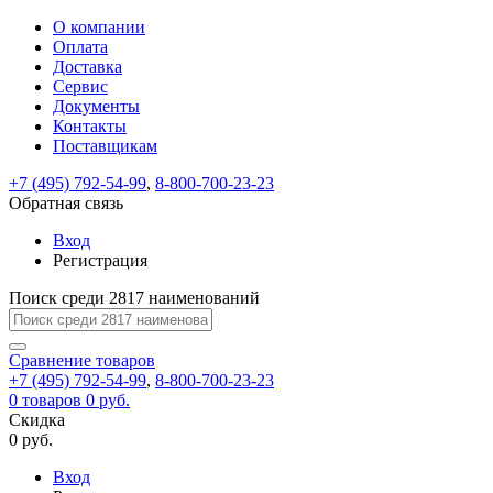
О компании
Восстановление
Обратная
Вход
Регистрация
Оплата
пароля
связь
На
Доставка
вашу
Сервис
почту
Только
Только
Документы
test@example.com
для
для
Ваше
Введите
Заполните
отправлена
ИП
ИП
Контакты
новый
Пароль
На
сообщение
форму.
ссылка.
и
и
пароль
Поставщикам
успешно
вашу
успешно
юр.
юр.
Перейдите
отправлено.
лиц
лиц
восстановлен
почту
Мы
+7 (495) 792-54-99
,
8-800-700-23-23
по
test@test.ru
ней
отправим
Обратная связь
для
отправлена
вам
завершения
ссылка.
Вход
регистрации.
ссылку
Регистрация
Войти
на
указанный
Перейдите
Сообщение
Поиск среди 2817 наименований
Ок
электронный
по
адрес,
ней
перейдя
Сравнение
для
товаров
по
+7 (495) 792-54-99
,
8-800-700-23-23
смены
Запомнить
Забыли
0
товаров
которой
0 руб.
пароля.
меня
пароль?
Сменить
Скидка
вы
0 руб.
сможете
пароль
Я принимаю условия
Войти
задать
пользовательского
Вход
новый
соглашения
и