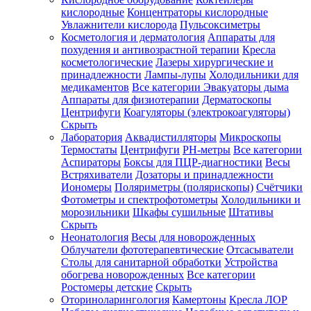
кислородные
Концентраторы кислородные
Увлажнители кислорода
Пульсоксиметры
Косметология и дерматология
Аппараты для
Зарегистрироваться
похудения и антивозрастной терапии
Кресла
косметологические
Лазеры хирургические и
принадлежности
Лампы-лупы
Холодильники для
медикаментов
Все категории
Эвакуаторы дыма
Аппараты для физиотерапии
Дерматоскопы
Зачем
Центрифуги
Коагуляторы (электрокоагуляторы)
регистрироваться?
Скрыть
Лаборатория
Аквадистилляторы
Микроскопы
Все
Термостаты
Центрифуги
PH-метры
Все категории
покупки
в
Аспираторы
Боксы для ПЦР-диагностики
Весы
одном
Встряхиватели
Дозаторы и принадлежности
месте
Иономеры
Поляриметры (полярископы)
Счётчики
Личный
Фотометры и спектрофотометры
Холодильники и
менеджер
морозильники
Шкафы сушильные
Штативы
Отслеживание
Скрыть
статуса
Неонатология
Весы для новорожденных
заказа
Облучатели фототерапевтические
Отсасыватели
Столы для санитарной обработки
Устройства
обогрева новорожденных
Все категории
Ростомеры детские
Скрыть
Оториноларингология
Камертоны
Кресла ЛОР