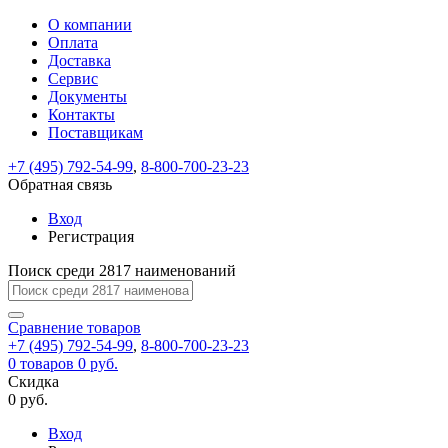
О компании
Восстановление
Обратная
Вход
Регистрация
Оплата
пароля
связь
На
Доставка
вашу
Сервис
почту
Только
Только
Документы
test@example.com
для
для
Ваше
Введите
Заполните
отправлена
ИП
ИП
Контакты
новый
Пароль
На
сообщение
форму.
ссылка.
и
и
пароль
Поставщикам
успешно
вашу
успешно
юр.
юр.
Перейдите
отправлено.
лиц
лиц
восстановлен
почту
Мы
+7 (495) 792-54-99
,
8-800-700-23-23
по
test@test.ru
ней
отправим
Обратная связь
для
отправлена
вам
завершения
ссылка.
Вход
регистрации.
ссылку
Регистрация
Войти
на
указанный
Перейдите
Сообщение
Поиск среди 2817 наименований
Ок
электронный
по
адрес,
ней
перейдя
Сравнение
для
товаров
по
+7 (495) 792-54-99
,
8-800-700-23-23
смены
Запомнить
Забыли
0
товаров
которой
0 руб.
пароля.
меня
пароль?
Сменить
Скидка
вы
0 руб.
сможете
пароль
Я принимаю условия
Войти
задать
пользовательского
Вход
новый
соглашения
и