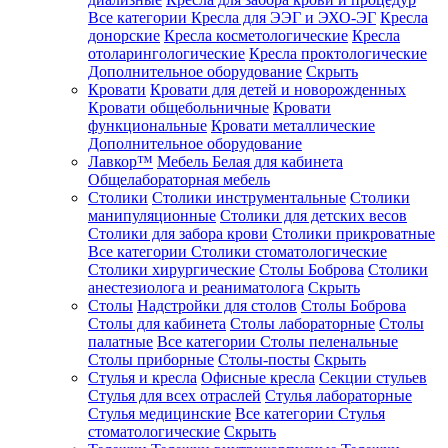
Все категории
Кресла для ЭЭГ и ЭХО-ЭГ
Кресла
донорские
Кресла косметологические
Кресла
отоларингологические
Кресла проктологические
Дополнительное оборудование
Скрыть
Кровати
Кровати для детей и новорожденных
Кровати общебольничные
Кровати
функциональные
Кровати металлические
Дополнительное оборудование
Лавкор™
Мебель Белая для кабинета
Общелабораторная мебель
Столики
Столики инструментальные
Столики
манипуляционные
Столики для детских весов
Столики для забора крови
Столики прикроватные
Все категории
Столики стоматологические
Столики хирургические
Столы Боброва
Столики
анестезиолога и реаниматолога
Скрыть
Столы
Надстройки для столов
Столы Боброва
Столы для кабинета
Столы лабораторные
Столы
палатные
Все категории
Столы пеленальные
Столы приборные
Столы-посты
Скрыть
Стулья и кресла
Офисные кресла
Секции стульев
Стулья для всех отраслей
Стулья лабораторные
Стулья медицинские
Все категории
Стулья
стоматологические
Скрыть