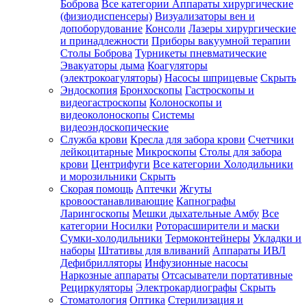
Боброва
Все категории
Аппараты хирургические
(физиодиспенсеры)
Визуализаторы вен и
допоборудование
Консоли
Лазеры хирургические
и принадлежности
Приборы вакуумной терапии
Столы Боброва
Турникеты пневматические
Эвакуаторы дыма
Коагуляторы
(электрокоагуляторы)
Насосы шприцевые
Скрыть
Эндоскопия
Бронхоскопы
Гастроскопы и
видеогастроскопы
Колоноскопы и
видеоколоноскопы
Системы
видеоэндоскопические
Служба крови
Кресла для забора крови
Счетчики
лейкоцитарные
Микроскопы
Столы для забора
крови
Центрифуги
Все категории
Холодильники
и морозильники
Скрыть
Скорая помощь
Аптечки
Жгуты
кровоостанавливающие
Капнографы
Ларингоскопы
Мешки дыхательные Амбу
Все
категории
Носилки
Роторасширители и маски
Сумки-холодильники
Термоконтейнеры
Укладки и
наборы
Штативы для вливаний
Аппараты ИВЛ
Дефибрилляторы
Инфузионные насосы
Наркозные аппараты
Отсасыватели портативные
Рециркуляторы
Электрокардиографы
Скрыть
Стоматология
Оптика
Стерилизация и