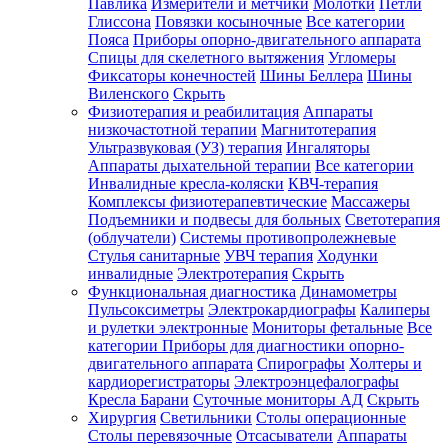
Павлика
Измерители и метчики
Молотки
Петли
Глиссона
Повязки косыночные
Все категории
Пояса
Приборы опорно-двигательного аппарата
Спицы для скелетного вытяжения
Угломеры
Фиксаторы конечностей
Шины Беллера
Шины
Виленского
Скрыть
Физиотерапия и реабилитация
Аппараты
низкочастотной терапии
Магнитотерапия
Ультразвуковая (УЗ) терапия
Ингаляторы
Аппараты дыхательной терапии
Все категории
Инвалидные кресла-коляски
КВЧ-терапия
Комплексы физиотерапевтические
Массажеры
Подъемники и подвесы для больных
Светотерапия
(облучатели)
Системы противопролежневые
Стулья санитарные
УВЧ терапия
Ходунки
инвалидные
Электротерапия
Скрыть
Функциональная диагностика
Динамометры
Пульсоксиметры
Электрокардиографы
Калиперы
и рулетки электронные
Мониторы фетальные
Все
категории
Приборы для диагностики опорно-
двигательного аппарата
Спирографы
Холтеры и
кардиорегистраторы
Электроэнцефалографы
Кресла Барани
Суточные мониторы АД
Скрыть
Хирургия
Светильники
Столы операционные
Столы перевязочные
Отсасыватели
Аппараты