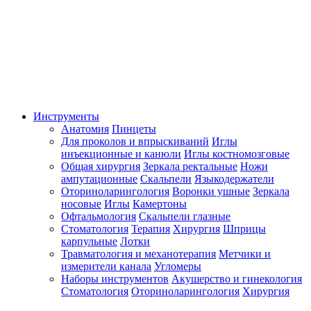
Инструменты
Анатомия
Пинцеты
Для проколов и впрыскиваний
Иглы
инъекционные и канюли
Иглы костномозговые
Общая хирургия
Зеркала ректальные
Ножи
ампутационные
Скальпели
Языкодержатели
Оториноларингология
Воронки ушные
Зеркала
носовые
Иглы
Камертоны
Офтальмология
Скальпели глазные
Стоматология
Терапия
Хирургия
Шприцы
карпульные
Лотки
Травматология и механотерапия
Метчики и
измерители канала
Угломеры
Наборы инструментов
Акушерство и гинекология
Стоматология
Оториноларингология
Хирургия