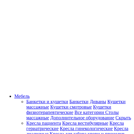
Мебель
Банкетки и кушетки
Банкетки
Диваны
Кушетки
массажные
Кушетки смотровые
Кушетки
физиотерапевтические
Все категории
Столы
массажные
Дополнительное оборудование
Скрыть
Кресла пациента
Кресла вестибулярные
Кресла
гериатрические
Кресла гинекологические
Кресла
диализные
Кресла для забора крови и процедур