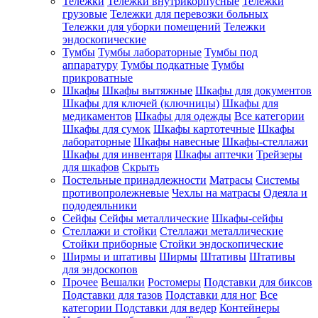
Тележки
Тележки внутрикорпусные
Тележки
грузовые
Тележки для перевозки больных
Тележки для уборки помещений
Тележки
эндоскопические
Тумбы
Тумбы лабораторные
Тумбы под
аппаратуру
Тумбы подкатные
Тумбы
прикроватные
Шкафы
Шкафы вытяжные
Шкафы для документов
Шкафы для ключей (ключницы)
Шкафы для
медикаментов
Шкафы для одежды
Все категории
Шкафы для сумок
Шкафы картотечные
Шкафы
лабораторные
Шкафы навесные
Шкафы-стеллажи
Шкафы для инвентаря
Шкафы аптечки
Трейзеры
для шкафов
Скрыть
Постельные принадлежности
Матрасы
Системы
противопролежневые
Чехлы на матрасы
Одеяла и
пододеяльники
Сейфы
Сейфы металлические
Шкафы-сейфы
Стеллажи и стойки
Стеллажи металлические
Стойки приборные
Стойки эндоскопические
Ширмы и штативы
Ширмы
Штативы
Штативы
для эндоскопов
Прочее
Вешалки
Ростомеры
Подставки для биксов
Подставки для тазов
Подставки для ног
Все
категории
Подставки для ведер
Контейнеры