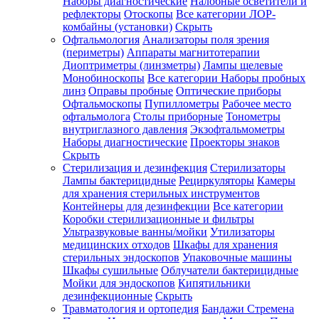
Наборы диагностические
Налобные осветители и
рефлекторы
Отоскопы
Все категории
ЛОР-
комбайны (установки)
Скрыть
Офтальмология
Анализаторы поля зрения
(периметры)
Аппараты магнитотерапии
Диоптриметры (линзметры)
Лампы щелевые
Монобиноскопы
Все категории
Наборы пробных
линз
Оправы пробные
Оптические приборы
Офтальмоскопы
Пупиллометры
Рабочее место
офтальмолога
Столы приборные
Тонометры
внутриглазного давления
Экзофтальмометры
Наборы диагностические
Проекторы знаков
Скрыть
Стерилизация и дезинфекция
Стерилизаторы
Лампы бактерицидные
Рециркуляторы
Камеры
для хранения стерильных инструментов
Контейнеры для дезинфекции
Все категории
Коробки стерилизационные и фильтры
Ультразвуковые ванны/мойки
Утилизаторы
медицинских отходов
Шкафы для хранения
стерильных эндоскопов
Упаковочные машины
Шкафы сушильные
Облучатели бактерицидные
Мойки для эндоскопов
Кипятильники
дезинфекционные
Скрыть
Травматология и ортопедия
Бандажи Стремена