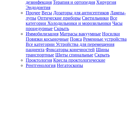
дезинфекция
Терапия и ортопедия
Хирургия
Эндодонтия
Прочее
Весы
Дозаторы для антисептиков
Лампы-
лупы
Оптические приборы
Светильники
Все
категории
Холодильники и морозильники
Часы
процедурные
Скрыть
Иммобилизация
Матрасы вакуумные
Носилки
Повязки косыночные
Пояса
Ременные устройства
Все категории
Устройства для перемещения
пациента
Фиксаторы конечностей
Шины
транспортные
Щиты спинальные
Скрыть
Проктология
Кресла проктологические
Рентгенология
Негатоскопы