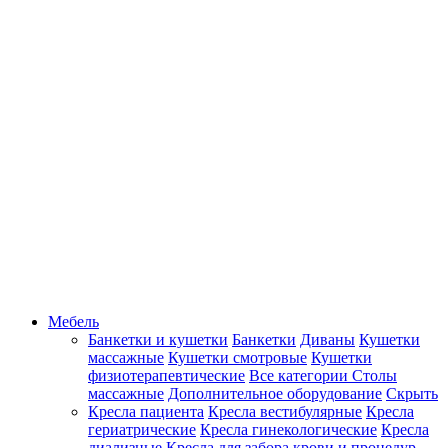
Мебель
Банкетки и кушетки
Банкетки
Диваны
Кушетки
массажные
Кушетки смотровые
Кушетки
физиотерапевтические
Все категории
Столы
массажные
Дополнительное оборудование
Скрыть
Кресла пациента
Кресла вестибулярные
Кресла
гериатрические
Кресла гинекологические
Кресла
диализные
Кресла для забора крови и процедур