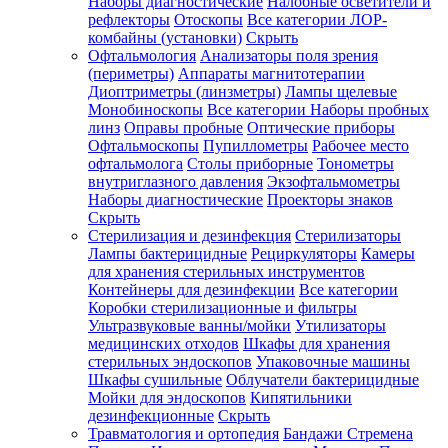
Наборы диагностические
Налобные осветители и
рефлекторы
Отоскопы
Все категории
ЛОР-
комбайны (установки)
Скрыть
Офтальмология
Анализаторы поля зрения
(периметры)
Аппараты магнитотерапии
Диоптриметры (линзметры)
Лампы щелевые
Монобиноскопы
Все категории
Наборы пробных
линз
Оправы пробные
Оптические приборы
Офтальмоскопы
Пупиллометры
Рабочее место
офтальмолога
Столы приборные
Тонометры
внутриглазного давления
Экзофтальмометры
Наборы диагностические
Проекторы знаков
Скрыть
Стерилизация и дезинфекция
Стерилизаторы
Лампы бактерицидные
Рециркуляторы
Камеры
для хранения стерильных инструментов
Контейнеры для дезинфекции
Все категории
Коробки стерилизационные и фильтры
Ультразвуковые ванны/мойки
Утилизаторы
медицинских отходов
Шкафы для хранения
стерильных эндоскопов
Упаковочные машины
Шкафы сушильные
Облучатели бактерицидные
Мойки для эндоскопов
Кипятильники
дезинфекционные
Скрыть
Травматология и ортопедия
Бандажи Стремена