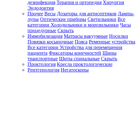
дезинфекция
Терапия и ортопедия
Хирургия
Эндодонтия
Прочее
Весы
Дозаторы для антисептиков
Лампы-
лупы
Оптические приборы
Светильники
Все
категории
Холодильники и морозильники
Часы
процедурные
Скрыть
Иммобилизация
Матрасы вакуумные
Носилки
Повязки косыночные
Пояса
Ременные устройства
Все категории
Устройства для перемещения
пациента
Фиксаторы конечностей
Шины
транспортные
Щиты спинальные
Скрыть
Проктология
Кресла проктологические
Рентгенология
Негатоскопы