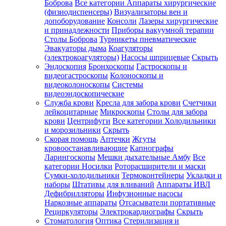
Боброва
Все категории
Аппараты хирургические
(физиодиспенсеры)
Визуализаторы вен и
допоборудование
Консоли
Лазеры хирургические
и принадлежности
Приборы вакуумной терапии
Столы Боброва
Турникеты пневматические
Эвакуаторы дыма
Коагуляторы
(электрокоагуляторы)
Насосы шприцевые
Скрыть
Эндоскопия
Бронхоскопы
Гастроскопы и
видеогастроскопы
Колоноскопы и
видеоколоноскопы
Системы
видеоэндоскопические
Служба крови
Кресла для забора крови
Счетчики
лейкоцитарные
Микроскопы
Столы для забора
крови
Центрифуги
Все категории
Холодильники
и морозильники
Скрыть
Скорая помощь
Аптечки
Жгуты
кровоостанавливающие
Капнографы
Ларингоскопы
Мешки дыхательные Амбу
Все
категории
Носилки
Роторасширители и маски
Сумки-холодильники
Термоконтейнеры
Укладки и
наборы
Штативы для вливаний
Аппараты ИВЛ
Дефибрилляторы
Инфузионные насосы
Наркозные аппараты
Отсасыватели портативные
Рециркуляторы
Электрокардиографы
Скрыть
Стоматология
Оптика
Стерилизация и