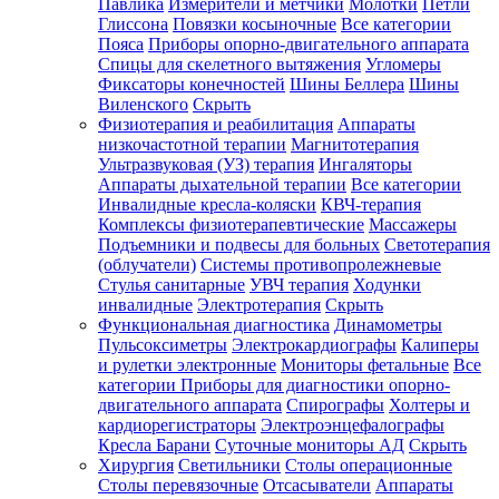
Павлика
Измерители и метчики
Молотки
Петли
Глиссона
Повязки косыночные
Все категории
Пояса
Приборы опорно-двигательного аппарата
Спицы для скелетного вытяжения
Угломеры
Фиксаторы конечностей
Шины Беллера
Шины
Виленского
Скрыть
Физиотерапия и реабилитация
Аппараты
низкочастотной терапии
Магнитотерапия
Ультразвуковая (УЗ) терапия
Ингаляторы
Аппараты дыхательной терапии
Все категории
Инвалидные кресла-коляски
КВЧ-терапия
Комплексы физиотерапевтические
Массажеры
Подъемники и подвесы для больных
Светотерапия
(облучатели)
Системы противопролежневые
Стулья санитарные
УВЧ терапия
Ходунки
инвалидные
Электротерапия
Скрыть
Функциональная диагностика
Динамометры
Пульсоксиметры
Электрокардиографы
Калиперы
и рулетки электронные
Мониторы фетальные
Все
категории
Приборы для диагностики опорно-
двигательного аппарата
Спирографы
Холтеры и
кардиорегистраторы
Электроэнцефалографы
Кресла Барани
Суточные мониторы АД
Скрыть
Хирургия
Светильники
Столы операционные
Столы перевязочные
Отсасыватели
Аппараты