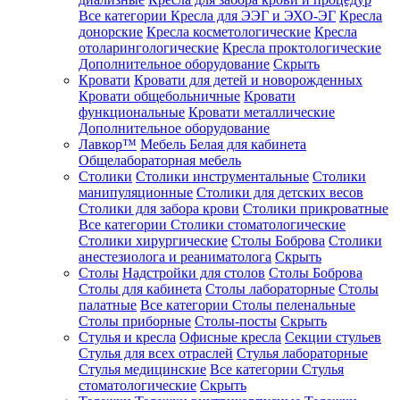
Все категории
Кресла для ЭЭГ и ЭХО-ЭГ
Кресла
донорские
Кресла косметологические
Кресла
отоларингологические
Кресла проктологические
Дополнительное оборудование
Скрыть
Кровати
Кровати для детей и новорожденных
Кровати общебольничные
Кровати
функциональные
Кровати металлические
Дополнительное оборудование
Лавкор™
Мебель Белая для кабинета
Общелабораторная мебель
Столики
Столики инструментальные
Столики
манипуляционные
Столики для детских весов
Столики для забора крови
Столики прикроватные
Все категории
Столики стоматологические
Столики хирургические
Столы Боброва
Столики
анестезиолога и реаниматолога
Скрыть
Столы
Надстройки для столов
Столы Боброва
Столы для кабинета
Столы лабораторные
Столы
палатные
Все категории
Столы пеленальные
Столы приборные
Столы-посты
Скрыть
Стулья и кресла
Офисные кресла
Секции стульев
Стулья для всех отраслей
Стулья лабораторные
Стулья медицинские
Все категории
Стулья
стоматологические
Скрыть