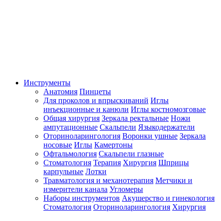
Инструменты
Анатомия
Пинцеты
Для проколов и впрыскиваний
Иглы
инъекционные и канюли
Иглы костномозговые
Общая хирургия
Зеркала ректальные
Ножи
ампутационные
Скальпели
Языкодержатели
Оториноларингология
Воронки ушные
Зеркала
носовые
Иглы
Камертоны
Офтальмология
Скальпели глазные
Стоматология
Терапия
Хирургия
Шприцы
карпульные
Лотки
Травматология и механотерапия
Метчики и
измерители канала
Угломеры
Наборы инструментов
Акушерство и гинекология
Стоматология
Оториноларингология
Хирургия