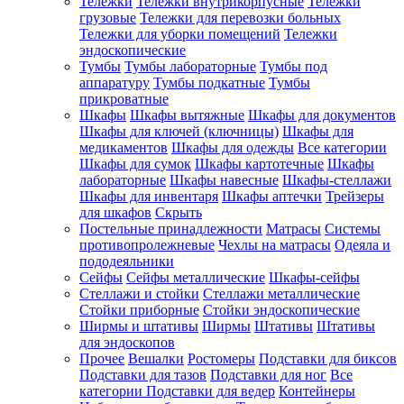
Тележки
Тележки внутрикорпусные
Тележки
грузовые
Тележки для перевозки больных
Тележки для уборки помещений
Тележки
эндоскопические
Тумбы
Тумбы лабораторные
Тумбы под
аппаратуру
Тумбы подкатные
Тумбы
прикроватные
Шкафы
Шкафы вытяжные
Шкафы для документов
Шкафы для ключей (ключницы)
Шкафы для
медикаментов
Шкафы для одежды
Все категории
Шкафы для сумок
Шкафы картотечные
Шкафы
лабораторные
Шкафы навесные
Шкафы-стеллажи
Шкафы для инвентаря
Шкафы аптечки
Трейзеры
для шкафов
Скрыть
Постельные принадлежности
Матрасы
Системы
противопролежневые
Чехлы на матрасы
Одеяла и
пододеяльники
Сейфы
Сейфы металлические
Шкафы-сейфы
Стеллажи и стойки
Стеллажи металлические
Стойки приборные
Стойки эндоскопические
Ширмы и штативы
Ширмы
Штативы
Штативы
для эндоскопов
Прочее
Вешалки
Ростомеры
Подставки для биксов
Подставки для тазов
Подставки для ног
Все
категории
Подставки для ведер
Контейнеры