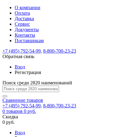
О компании
Восстановление
Обратная
Вход
Регистрация
Оплата
пароля
связь
На
Доставка
вашу
Сервис
почту
Только
Только
Документы
test@example.com
для
для
Ваше
Введите
Заполните
отправлена
ИП
ИП
Контакты
новый
Пароль
На
сообщение
форму.
ссылка.
и
и
пароль
Поставщикам
успешно
вашу
успешно
юр.
юр.
Перейдите
отправлено.
лиц
лиц
восстановлен
почту
Мы
+7 (495) 792-54-99
,
8-800-700-23-23
по
test@test.ru
ней
отправим
Обратная связь
для
отправлена
вам
завершения
ссылка.
Вход
регистрации.
ссылку
Регистрация
Войти
на
указанный
Перейдите
Сообщение
Поиск среди 2820 наименований
Ок
электронный
по
адрес,
ней
перейдя
Сравнение
для
товаров
по
+7 (495) 792-54-99
,
8-800-700-23-23
смены
Запомнить
Забыли
0
товаров
которой
0 руб.
пароля.
меня
пароль?
Сменить
Скидка
вы
0 руб.
сможете
пароль
Я принимаю условия
Войти
задать
пользовательского
Вход
новый
соглашения
и