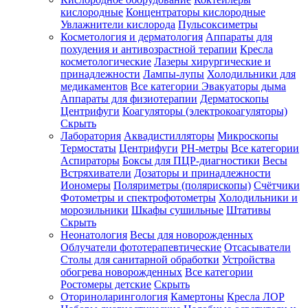
кислородные
Концентраторы кислородные
Увлажнители кислорода
Пульсоксиметры
Косметология и дерматология
Аппараты для
Зарегистрироваться
похудения и антивозрастной терапии
Кресла
косметологические
Лазеры хирургические и
принадлежности
Лампы-лупы
Холодильники для
медикаментов
Все категории
Эвакуаторы дыма
Аппараты для физиотерапии
Дерматоскопы
Зачем
Центрифуги
Коагуляторы (электрокоагуляторы)
регистрироваться?
Скрыть
Лаборатория
Аквадистилляторы
Микроскопы
Все
Термостаты
Центрифуги
PH-метры
Все категории
покупки
в
Аспираторы
Боксы для ПЦР-диагностики
Весы
одном
Встряхиватели
Дозаторы и принадлежности
месте
Иономеры
Поляриметры (полярископы)
Счётчики
Личный
Фотометры и спектрофотометры
Холодильники и
менеджер
морозильники
Шкафы сушильные
Штативы
Отслеживание
Скрыть
статуса
Неонатология
Весы для новорожденных
заказа
Облучатели фототерапевтические
Отсасыватели
Столы для санитарной обработки
Устройства
обогрева новорожденных
Все категории
Ростомеры детские
Скрыть
Оториноларингология
Камертоны
Кресла ЛОР