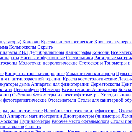
агуляторы)
Консоли
Кресла гинекологические
Кровати акушерск
дыма
Кольпоскопы
Скрыть
ппараты ИВЛ
Дефибрилляторы
Капнографы
Консоли
Все катег
 аппараты
Насосы инфузионные
Светильники
Расходные матери
атоскопы
Молоточки неврологические
Стетоскопы
Тонометры и
ые
Концентраторы кислородные
Увлажнители кислорода
Пульсо
ния и антивозрастной терапии
Кресла косметологические
Лазер
акуаторы дыма
Аппараты для физиотерапии
Дерматоскопы
Цент
остаты
Центрифуги
PH-метры
Все категории
Аспираторы
Боксы
копы)
Счётчики
Фотометры и спектрофотометры
Холодильники 
и фототерапевтические
Отсасыватели
Столы для санитарной обр
оры диагностические
Налобные осветители и рефлекторы
Отоск
ры)
Аппараты магнитотерапии
Диоптриметры (линзметры)
Ламп
ьмоскопы
Пупиллометры
Рабочее место офтальмолога
Столы пр
торы знаков
Скрыть
 бактерицидные
Рециркуляторы
Камеры для хранения стериль