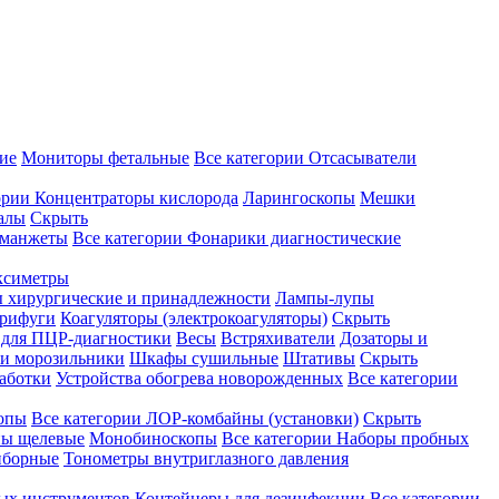
ие
Мониторы фетальные
Все категории
Отсасыватели
ории
Концентраторы кислорода
Ларингоскопы
Мешки
алы
Скрыть
 манжеты
Все категории
Фонарики диагностические
ксиметры
ы хирургические и принадлежности
Лампы-лупы
рифуги
Коагуляторы (электрокоагуляторы)
Скрыть
 для ПЦР-диагностики
Весы
Встряхиватели
Дозаторы и
и морозильники
Шкафы сушильные
Штативы
Скрыть
аботки
Устройства обогрева новорожденных
Все категории
опы
Все категории
ЛОР-комбайны (установки)
Скрыть
ы щелевые
Монобиноскопы
Все категории
Наборы пробных
иборные
Тонометры внутриглазного давления
ных инструментов
Контейнеры для дезинфекции
Все категории