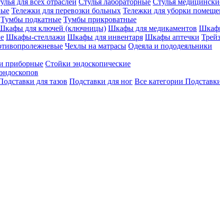
улья для всех отраслей
Стулья лабораторные
Стулья медицински
вые
Тележки для перевозки больных
Тележки для уборки помещ
Тумбы подкатные
Тумбы прикроватные
Шкафы для ключей (ключницы)
Шкафы для медикаментов
Шкафы
е
Шкафы-стеллажи
Шкафы для инвентаря
Шкафы аптечки
Трей
отивопролежневые
Чехлы на матрасы
Одеяла и пододеяльники
и приборные
Стойки эндоскопические
эндоскопов
Подставки для тазов
Подставки для ног
Все категории
Подставки