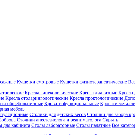
ссажные
Кушетки смотровые
Кушетки физиотерапевтические
Вс
иатрические
Кресла гинекологические
Кресла диализные
Кресла 
ие
Кресла отоларингологические
Кресла проктологические
Допо
ати общебольничные
Кровати функциональные
Кровати металл
рная мебель
ипуляционные
Столики для детских весов
Столики для забора кр
Боброва
Столики анестезиолога и реаниматолога
Скрыть
ы для кабинета
Столы лабораторные
Столы палатные
Все катег