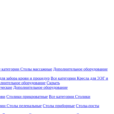
е категории
Столы массажные
Дополнительное оборудование
для забора крови и процедур
Все категории
Кресла для ЭЭГ и
лнительное оборудование
Скрыть
ические
Дополнительное оборудование
ови
Столики прикроватные
Все категории
Столики
ории
Столы пеленальные
Столы приборные
Столы-посты