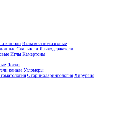
 и канюли
Иглы костномозговые
ционные
Скальпели
Языкодержатели
совые
Иглы
Камертоны
ные
Лотки
ели канала
Угломеры
томатология
Оториноларингология
Хирургия