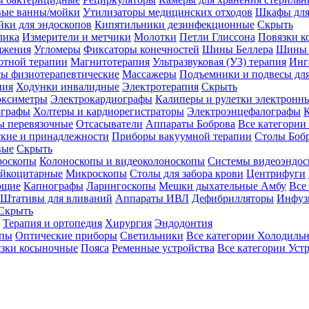
вые ванны/мойки
Утилизаторы медицинских отходов
Шкафы для
ки для эндоскопов
Кипятильники дезинфекционные
Скрыть
лика
Измерители и метчики
Молотки
Петли Глиссона
Повязки к
яжения
Угломеры
Фиксаторы конечностей
Шины Беллера
Шины 
отной терапии
Магнитотерапия
Ультразвуковая (УЗ) терапия
Инг
ы физиотерапевтические
Массажеры
Подъемники и подвесы дл
пия
Ходунки инвалидные
Электротерапия
Скрыть
оксиметры
Электрокардиографы
Калиперы и рулетки электронн
графы
Холтеры и кардиорегистраторы
Электроэнцефалографы
К
ы перевязочные
Отсасыватели
Аппараты Боброва
Все категории
ские и принадлежности
Приборы вакуумной терапии
Столы Боб
вые
Скрыть
роскопы
Колоноскопы и видеоколоноскопы
Системы видеоэндос
ейкоцитарные
Микроскопы
Столы для забора крови
Центрифуги
ющие
Капнографы
Ларингоскопы
Мешки дыхательные Амбу
Все
Штативы для вливаний
Аппараты ИВЛ
Дефибрилляторы
Инфуз
Скрыть
Терапия и ортопедия
Хирургия
Эндодонтия
упы
Оптические приборы
Светильники
Все категории
Холодильн
зки косыночные
Пояса
Ременные устройства
Все категории
Уст