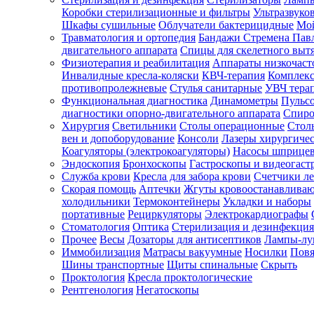
Коробки стерилизационные и фильтры
Ультразвуко
Шкафы сушильные
Облучатели бактерицидные
Мой
Травматология и ортопедия
Бандажи Стремена Пав
Зарегистрироваться
двигательного аппарата
Спицы для скелетного выт
Физиотерапия и реабилитация
Аппараты низкочаст
Инвалидные кресла-коляски
КВЧ-терапия
Комплекс
противопролежневые
Стулья санитарные
УВЧ тера
Функциональная диагностика
Динамометры
Пульс
Зачем
диагностики опорно-двигательного аппарата
Спиро
регистрироваться?
Хирургия
Светильники
Столы операционные
Стол
вен и допоборудование
Консоли
Лазеры хирургиче
Все
Коагуляторы (электрокоагуляторы)
Насосы шприце
покупки
Эндоскопия
Бронхоскопы
Гастроскопы и видеогаст
в
одном
Служба крови
Кресла для забора крови
Счетчики л
месте
Скорая помощь
Аптечки
Жгуты кровоостанавлива
Личный
холодильники
Термоконтейнеры
Укладки и наборы
менеджер
портативные
Рециркуляторы
Электрокардиографы
Стоматология
Оптика
Стерилизация и дезинфекция
Отслеживание
статуса
Прочее
Весы
Дозаторы для антисептиков
Лампы-л
заказа
Иммобилизация
Матрасы вакуумные
Носилки
Повя
Шины транспортные
Щиты спинальные
Скрыть
Проктология
Кресла проктологические
Рентгенология
Негатоскопы