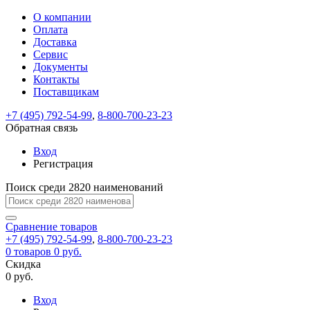
О компании
Восстановление
Обратная
Вход
Регистрация
Оплата
пароля
связь
На
Доставка
вашу
Сервис
почту
Только
Только
Документы
test@example.com
для
для
Ваше
Введите
Заполните
отправлена
Контакты
ИП
ИП
новый
Пароль
На
сообщение
ссылка.
форму.
и
и
Поставщикам
пароль
успешно
вашу
успешно
юр.
юр.
Перейдите
лиц
лиц
отправлено.
восстановлен
почту
+7 (495) 792-54-99
,
8-800-700-23-23
Мы
по
test@test.ru
ней
Обратная связь
отправим
для
отправлена
вам
завершения
Вход
ссылка.
регистрации.
ссылку
Регистрация
Войти
на
указанный
Поиск среди 2820 наименований
Перейдите
Сообщение
Ок
электронный
по
адрес,
ней
Сравнение
товаров
перейдя
для
+7 (495) 792-54-99
,
8-800-700-23-23
по
смены
Запомнить
Забыли
0
товаров
0 руб.
которой
пароля.
меня
пароль?
Скидка
Сменить
вы
0 руб.
сможете
пароль
Войти
Я принимаю условия
задать
Вход
пользовательского