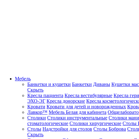
Мебель
Банкетки и кушетки
Банкетки
Диваны
Кушетки ма
Скрыть
Кресла пациента
Кресла вестибулярные
Кресла гер
ЭХО-ЭГ
Кресла донорские
Кресла косметологическ
Кровати
Кровати для детей и новорожденных
Кров
Лавкор™
Мебель Белая для кабинета
Общелаборато
Столики
Столики инструментальные
Столики ман
стоматологические
Столики хирургические
Столы 
Столы
Надстройки для столов
Столы Боброва
Стол
Скрыть