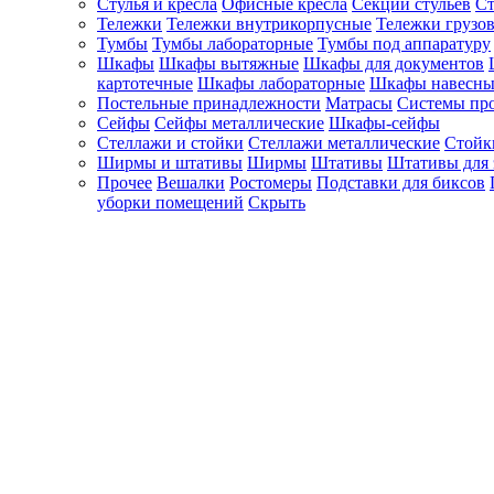
Стулья и кресла
Офисные кресла
Секции стульев
Ст
Тележки
Тележки внутрикорпусные
Тележки грузо
Тумбы
Тумбы лабораторные
Тумбы под аппаратуру
Шкафы
Шкафы вытяжные
Шкафы для документов
картотечные
Шкафы лабораторные
Шкафы навесны
Постельные принадлежности
Матрасы
Системы пр
Сейфы
Сейфы металлические
Шкафы-сейфы
Стеллажи и стойки
Стеллажи металлические
Стойк
Ширмы и штативы
Ширмы
Штативы
Штативы для 
Прочее
Вешалки
Ростомеры
Подставки для биксов
уборки помещений
Скрыть