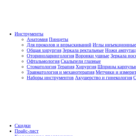
Инструменты
Анатомия
Пинцеты
Для проколов и впрыскиваний
Иглы инъекционные
Общая хирургия
Зеркала ректальные
Ножи ампута
Оториноларингология
Воронки ушные
Зеркала но
Офтальмология
Скальпели глазные
Стоматология
Терапия
Хирургия
Шприцы карпуль
Травматология и механотерапия
Метчики и измерит
Наборы инструментов
Акушерство и гинекология
С
Скидки
Прайс-лист