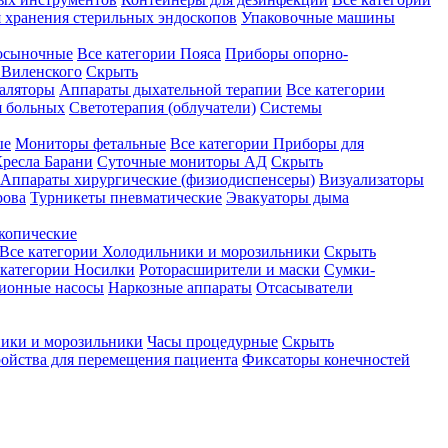
 хранения стерильных эндоскопов
Упаковочные машины
осыночные
Все категории
Пояса
Приборы опорно-
Виленского
Скрыть
аляторы
Аппараты дыхательной терапии
Все категории
я больных
Светотерапия (облучатели)
Системы
ые
Мониторы фетальные
Все категории
Приборы для
ресла Барани
Суточные мониторы АД
Скрыть
Аппараты хирургические (физиодиспенсеры)
Визуализаторы
рова
Турникеты пневматические
Эвакуаторы дыма
копические
Все категории
Холодильники и морозильники
Скрыть
 категории
Носилки
Роторасширители и маски
Сумки-
ионные насосы
Наркозные аппараты
Отсасыватели
ики и морозильники
Часы процедурные
Скрыть
ройства для перемещения пациента
Фиксаторы конечностей