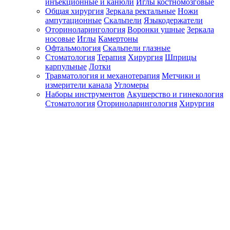
инъекционные и канюли
Иглы костномозговые
Общая хирургия
Зеркала ректальные
Ножи
ампутационные
Скальпели
Языкодержатели
Оториноларингология
Воронки ушные
Зеркала
носовые
Иглы
Камертоны
Офтальмология
Скальпели глазные
Стоматология
Терапия
Хирургия
Шприцы
карпульные
Лотки
Травматология и механотерапия
Метчики и
измерители канала
Угломеры
Наборы инструментов
Акушерство и гинекология
Стоматология
Оториноларингология
Хирургия