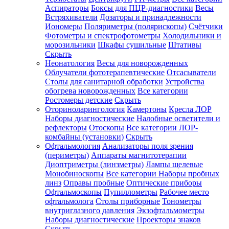
Аспираторы
Боксы для ПЦР-диагностики
Весы
Встряхиватели
Дозаторы и принадлежности
Иономеры
Поляриметры (полярископы)
Счётчики
Фотометры и спектрофотометры
Холодильники и
морозильники
Шкафы сушильные
Штативы
Скрыть
Неонатология
Весы для новорожденных
Облучатели фототерапевтические
Отсасыватели
Столы для санитарной обработки
Устройства
обогрева новорожденных
Все категории
Ростомеры детские
Скрыть
Оториноларингология
Камертоны
Кресла ЛОР
Наборы диагностические
Налобные осветители и
рефлекторы
Отоскопы
Все категории
ЛОР-
комбайны (установки)
Скрыть
Офтальмология
Анализаторы поля зрения
(периметры)
Аппараты магнитотерапии
Диоптриметры (линзметры)
Лампы щелевые
Монобиноскопы
Все категории
Наборы пробных
линз
Оправы пробные
Оптические приборы
Офтальмоскопы
Пупиллометры
Рабочее место
офтальмолога
Столы приборные
Тонометры
внутриглазного давления
Экзофтальмометры
Наборы диагностические
Проекторы знаков
Скрыть