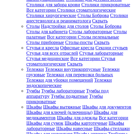
Столики для забора крови
Столики прикроватные
Все категории
Столики стоматологические
Столики хирургические
Столы Боброва
Столики
анестезиолога и реаниматолога
Скрыть
Столы
Надстройки для столов
Столы Боброва
Столы для кабинета
Столы лабораторные
Столы
палатные
Все категории
Столы пеленальные
Столы приборные
Столы-посты
Скрыть
Стулья и кресла
Офисные кресла
Секции стульев
Стулья для всех отраслей
Стулья лабораторные
Стулья медицинские
Все категории
Стулья
стоматологические
Скрыть
Тележки
Тележки внутрикорпусные
Тележки
грузовые
Тележки для перевозки больных
Тележки для уборки помещений
Тележки
эндоскопические
Тумбы
Тумбы лабораторные
Тумбы под
аппаратуру
Тумбы подкатные
Тумбы
прикроватные
Шкафы
Шкафы вытяжные
Шкафы для документов
Шкафы для ключей (ключницы)
Шкафы для
медикаментов
Шкафы для одежды
Все категории
Шкафы для сумок
Шкафы картотечные
Шкафы
лабораторные
Шкафы навесные
Шкафы-стеллажи
Шкафы для инвентаря
Шкафы аптечки
Трейзеры