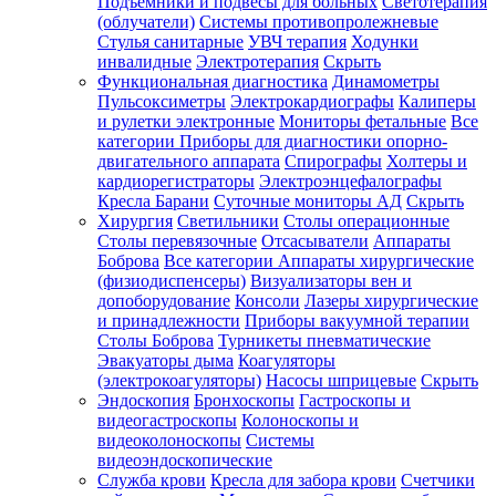
Подъемники и подвесы для больных
Светотерапия
(облучатели)
Системы противопролежневые
Стулья санитарные
УВЧ терапия
Ходунки
инвалидные
Электротерапия
Скрыть
Функциональная диагностика
Динамометры
Пульсоксиметры
Электрокардиографы
Калиперы
и рулетки электронные
Мониторы фетальные
Все
категории
Приборы для диагностики опорно-
двигательного аппарата
Спирографы
Холтеры и
кардиорегистраторы
Электроэнцефалографы
Кресла Барани
Суточные мониторы АД
Скрыть
Хирургия
Светильники
Столы операционные
Столы перевязочные
Отсасыватели
Аппараты
Боброва
Все категории
Аппараты хирургические
(физиодиспенсеры)
Визуализаторы вен и
допоборудование
Консоли
Лазеры хирургические
и принадлежности
Приборы вакуумной терапии
Столы Боброва
Турникеты пневматические
Эвакуаторы дыма
Коагуляторы
(электрокоагуляторы)
Насосы шприцевые
Скрыть
Эндоскопия
Бронхоскопы
Гастроскопы и
видеогастроскопы
Колоноскопы и
видеоколоноскопы
Системы
видеоэндоскопические
Служба крови
Кресла для забора крови
Счетчики