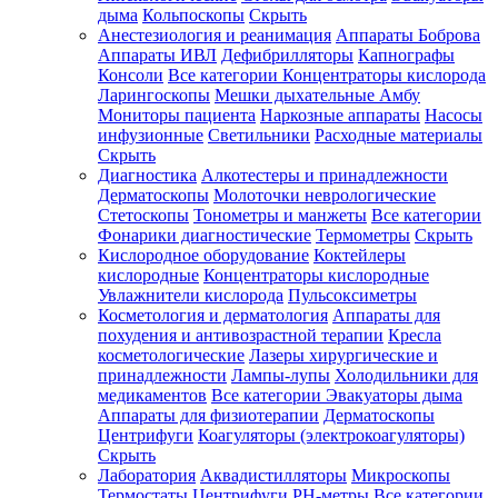
дыма
Кольпоскопы
Скрыть
Анестезиология и реанимация
Аппараты Боброва
Аппараты ИВЛ
Дефибрилляторы
Капнографы
Консоли
Все категории
Концентраторы кислорода
Ларингоскопы
Мешки дыхательные Амбу
Мониторы пациента
Наркозные аппараты
Насосы
инфузионные
Светильники
Расходные материалы
Скрыть
Диагностика
Алкотестеры и принадлежности
Дерматоскопы
Молоточки неврологические
Стетоскопы
Тонометры и манжеты
Все категории
Фонарики диагностические
Термометры
Скрыть
Кислородное оборудование
Коктейлеры
кислородные
Концентраторы кислородные
Увлажнители кислорода
Пульсоксиметры
Косметология и дерматология
Аппараты для
похудения и антивозрастной терапии
Кресла
косметологические
Лазеры хирургические и
принадлежности
Лампы-лупы
Холодильники для
медикаментов
Все категории
Эвакуаторы дыма
Аппараты для физиотерапии
Дерматоскопы
Центрифуги
Коагуляторы (электрокоагуляторы)
Скрыть
Лаборатория
Аквадистилляторы
Микроскопы
Термостаты
Центрифуги
PH-метры
Все категории