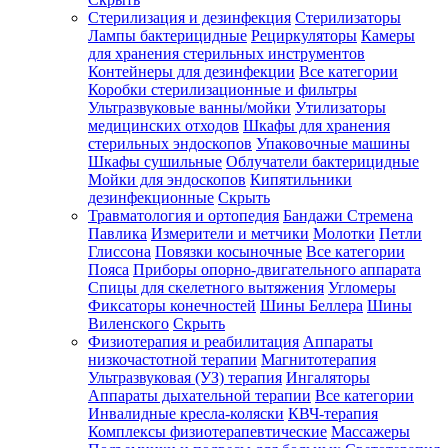
Стерилизация и дезинфекция
Стерилизаторы
Лампы бактерицидные
Рециркуляторы
Камеры
для хранения стерильных инструментов
Контейнеры для дезинфекции
Все категории
Коробки стерилизационные и фильтры
Ультразвуковые ванны/мойки
Утилизаторы
медицинских отходов
Шкафы для хранения
стерильных эндоскопов
Упаковочные машины
Шкафы сушильные
Облучатели бактерицидные
Мойки для эндоскопов
Кипятильники
дезинфекционные
Скрыть
Травматология и ортопедия
Бандажи Стремена
Павлика
Измерители и метчики
Молотки
Петли
Глиссона
Повязки косыночные
Все категории
Пояса
Приборы опорно-двигательного аппарата
Спицы для скелетного вытяжения
Угломеры
Фиксаторы конечностей
Шины Беллера
Шины
Виленского
Скрыть
Физиотерапия и реабилитация
Аппараты
низкочастотной терапии
Магнитотерапия
Ультразвуковая (УЗ) терапия
Ингаляторы
Аппараты дыхательной терапии
Все категории
Инвалидные кресла-коляски
КВЧ-терапия
Комплексы физиотерапевтические
Массажеры