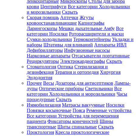
лейкоцитарные
Микроскопы
Столы для забора
крови
Центрифуги
Все категории
Холодильники
и морозильники
Скрыть
Скорая помощь
Аптечки
Жгуты
кровоостанавливающие
Капнографы
Ларингоскопы
Мешки дыхательные Амбу
Все
категории
Носилки
Роторасширители и маски
Сумки-холодильники
Термоконтейнеры
Укладки и
наборы
Штативы для вливаний
Аппараты ИВЛ
Дефибрилляторы
Инфузионные насосы
Наркозные аппараты
Отсасыватели портативные
Рециркуляторы
Электрокардиографы
Скрыть
Стоматология
Оптика
Стерилизация и
дезинфекция
Терапия и ортопедия
Хирургия
Эндодонтия
Прочее
Весы
Дозаторы для антисептиков
Лампы-
лупы
Оптические приборы
Светильники
Все
категории
Холодильники и морозильники
Часы
процедурные
Скрыть
Иммобилизация
Матрасы вакуумные
Носилки
Повязки косыночные
Пояса
Ременные устройства
Все категории
Устройства для перемещения
пациента
Фиксаторы конечностей
Шины
транспортные
Щиты спинальные
Скрыть
Проктология
Кресла проктологические