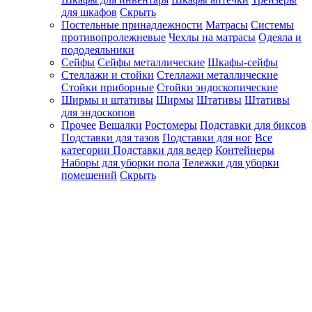
для шкафов
Скрыть
Постельные принадлежности
Матрасы
Системы
противопролежневые
Чехлы на матрасы
Одеяла и
пододеяльники
Сейфы
Сейфы металлические
Шкафы-сейфы
Стеллажи и стойки
Стеллажи металлические
Стойки приборные
Стойки эндоскопические
Ширмы и штативы
Ширмы
Штативы
Штативы
для эндоскопов
Прочее
Вешалки
Ростомеры
Подставки для биксов
Подставки для тазов
Подставки для ног
Все
категории
Подставки для ведер
Контейнеры
Наборы для уборки пола
Тележки для уборки
помещений
Скрыть