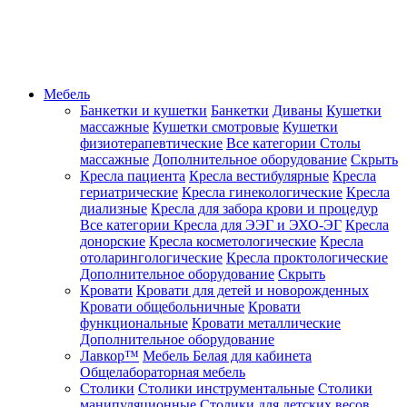
Мебель
Банкетки и кушетки
Банкетки
Диваны
Кушетки
массажные
Кушетки смотровые
Кушетки
физиотерапевтические
Все категории
Столы
массажные
Дополнительное оборудование
Скрыть
Кресла пациента
Кресла вестибулярные
Кресла
гериатрические
Кресла гинекологические
Кресла
диализные
Кресла для забора крови и процедур
Все категории
Кресла для ЭЭГ и ЭХО-ЭГ
Кресла
донорские
Кресла косметологические
Кресла
отоларингологические
Кресла проктологические
Дополнительное оборудование
Скрыть
Кровати
Кровати для детей и новорожденных
Кровати общебольничные
Кровати
функциональные
Кровати металлические
Дополнительное оборудование
Лавкор™
Мебель Белая для кабинета
Общелабораторная мебель
Столики
Столики инструментальные
Столики
манипуляционные
Столики для детских весов