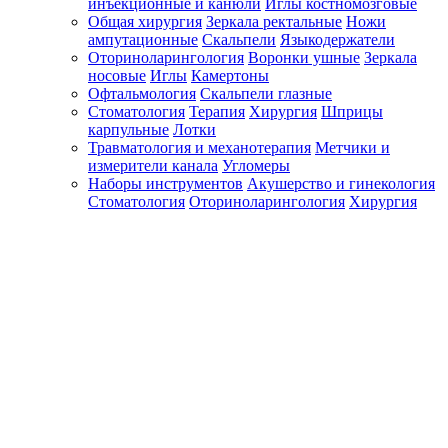
инъекционные и канюли
Иглы костномозговые
Общая хирургия
Зеркала ректальные
Ножи
ампутационные
Скальпели
Языкодержатели
Оториноларингология
Воронки ушные
Зеркала
носовые
Иглы
Камертоны
Офтальмология
Скальпели глазные
Стоматология
Терапия
Хирургия
Шприцы
карпульные
Лотки
Травматология и механотерапия
Метчики и
измерители канала
Угломеры
Наборы инструментов
Акушерство и гинекология
Стоматология
Оториноларингология
Хирургия