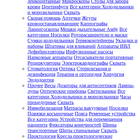
лейкоцитарные
Микроскопы
Столы для забора
крови
Центрифуги
Все категории
Холодильники
и морозильники
Скрыть
Скорая помощь
Аптечки
Жгуты
кровоостанавливающие
Капнографы
Ларингоскопы
Мешки дыхательные Амбу
Все
категории
Носилки
Роторасширители и маски
Сумки-холодильники
Термоконтейнеры
Укладки и
наборы
Штативы для вливаний
Аппараты ИВЛ
Дефибрилляторы
Инфузионные насосы
Наркозные аппараты
Отсасыватели портативные
Рециркуляторы
Электрокардиографы
Скрыть
Стоматология
Оптика
Стерилизация и
дезинфекция
Терапия и ортопедия
Хирургия
Эндодонтия
Прочее
Весы
Дозаторы для антисептиков
Лампы-
лупы
Оптические приборы
Светильники
Все
категории
Холодильники и морозильники
Часы
процедурные
Скрыть
Иммобилизация
Матрасы вакуумные
Носилки
Повязки косыночные
Пояса
Ременные устройства
Все категории
Устройства для перемещения
пациента
Фиксаторы конечностей
Шины
транспортные
Щиты спинальные
Скрыть
Проктология
Кресла проктологические