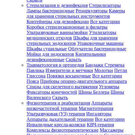
Стерилизация и дезинфекция
Стерилизаторы
Лампы бактерицидные
Рециркуляторы
Камеры
для хранения стерильных инструментов
Контейнеры для дезинфекции
Все категории
Коробки стерилизационные и фильтры
Ультразвуковые ванны/мойки
Утилизаторы
медицинских отходов
Шкафы для хранения
стерильных эндоскопов
Упаковочные машины
Шкафы сушильные
Облучатели бактерицидные
Мойки для эндоскопов
Кипятильники
дезинфекционные
Скрыть
Травматология и ортопедия
Бандажи Стремена
Павлика
Измерители и метчики
Молотки
Петли
Глиссона
Повязки косыночные
Все категории
Пояса
Приборы опорно-двигательного аппарата
Спицы для скелетного вытяжения
Угломеры
Фиксаторы конечностей
Шины Беллера
Шины
Виленского
Скрыть
Физиотерапия и реабилитация
Аппараты
низкочастотной терапии
Магнитотерапия
Ультразвуковая (УЗ) терапия
Ингаляторы
Аппараты дыхательной терапии
Все категории
Инвалидные кресла-коляски
КВЧ-терапия
Комплексы физиотерапевтические
Массажеры