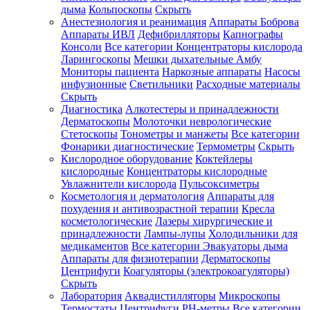
дыма
Кольпоскопы
Скрыть
Анестезиология и реанимация
Аппараты Боброва
Аппараты ИВЛ
Дефибрилляторы
Капнографы
Консоли
Все категории
Концентраторы кислорода
Ларингоскопы
Мешки дыхательные Амбу
Мониторы пациента
Наркозные аппараты
Насосы
инфузионные
Светильники
Расходные материалы
Скрыть
Диагностика
Алкотестеры и принадлежности
Дерматоскопы
Молоточки неврологические
Стетоскопы
Тонометры и манжеты
Все категории
Фонарики диагностические
Термометры
Скрыть
Кислородное оборудование
Коктейлеры
кислородные
Концентраторы кислородные
Увлажнители кислорода
Пульсоксиметры
Косметология и дерматология
Аппараты для
похудения и антивозрастной терапии
Кресла
косметологические
Лазеры хирургические и
принадлежности
Лампы-лупы
Холодильники для
медикаментов
Все категории
Эвакуаторы дыма
Аппараты для физиотерапии
Дерматоскопы
Центрифуги
Коагуляторы (электрокоагуляторы)
Скрыть
Лаборатория
Аквадистилляторы
Микроскопы
Термостаты
Центрифуги
PH-метры
Все категории