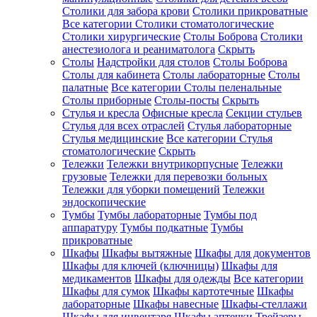
Столики для забора крови
Столики прикроватные
Все категории
Столики стоматологические
Столики хирургические
Столы Боброва
Столики
анестезиолога и реаниматолога
Скрыть
Столы
Надстройки для столов
Столы Боброва
Столы для кабинета
Столы лабораторные
Столы
палатные
Все категории
Столы пеленальные
Столы приборные
Столы-посты
Скрыть
Стулья и кресла
Офисные кресла
Секции стульев
Стулья для всех отраслей
Стулья лабораторные
Стулья медицинские
Все категории
Стулья
стоматологические
Скрыть
Тележки
Тележки внутрикорпусные
Тележки
грузовые
Тележки для перевозки больных
Тележки для уборки помещений
Тележки
эндоскопические
Тумбы
Тумбы лабораторные
Тумбы под
аппаратуру
Тумбы подкатные
Тумбы
прикроватные
Шкафы
Шкафы вытяжные
Шкафы для документов
Шкафы для ключей (ключницы)
Шкафы для
медикаментов
Шкафы для одежды
Все категории
Шкафы для сумок
Шкафы картотечные
Шкафы
лабораторные
Шкафы навесные
Шкафы-стеллажи
Шкафы для инвентаря
Шкафы аптечки
Трейзеры