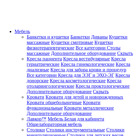
Мебель
Банкетки и кушетки
Банкетки
Диваны
Кушетки
массажные
Кушетки смотровые
Кушетки
физиотерапевтические
Все категории
Столы
массажные
Дополнительное оборудование
Скрыть
Кресла пациента
Кресла вестибулярные
Кресла
гериатрические
Кресла гинекологические
Кресла
диализные
Кресла для забора крови и процедур
Все категории
Кресла для ЭЭГ и ЭХО-ЭГ
Кресла
донорские
Кресла косметологические
Кресла
отоларингологические
Кресла проктологические
Дополнительное оборудование
Скрыть
Кровати
Кровати для детей и новорожденных
Кровати общебольничные
Кровати
функциональные
Кровати металлические
Дополнительное оборудование
Лавкор™
Мебель Белая для кабинета
Общелабораторная мебель
Столики
Столики инструментальные
Столики
манипуляционные
Столики для детских весов