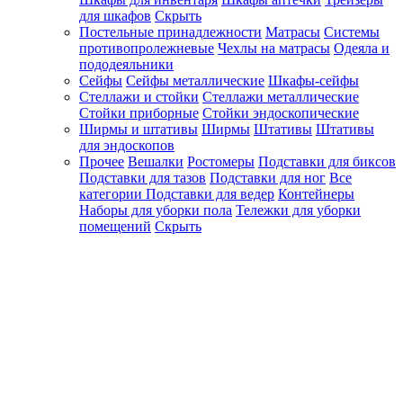
для шкафов
Скрыть
Постельные принадлежности
Матрасы
Системы
противопролежневые
Чехлы на матрасы
Одеяла и
пододеяльники
Сейфы
Сейфы металлические
Шкафы-сейфы
Стеллажи и стойки
Стеллажи металлические
Стойки приборные
Стойки эндоскопические
Ширмы и штативы
Ширмы
Штативы
Штативы
для эндоскопов
Прочее
Вешалки
Ростомеры
Подставки для биксов
Подставки для тазов
Подставки для ног
Все
категории
Подставки для ведер
Контейнеры
Наборы для уборки пола
Тележки для уборки
помещений
Скрыть