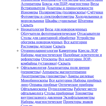
Аспираторы
Боксы для ПЦР-диагностики
Весы
Встряхиватели
Дозаторы и принадлежности
Иономеры
Поляриметры (полярископы)
Счётчики
Фотометры и спектрофотометры
Холодильники и
морозильники
Шкафы сушильные
Штативы
Скрыть
Неонатология
Весы для новорожденных
Облучатели фототерапевтические
Отсасыватели
Столы для санитарной обработки
Устройства
обогрева новорожденных
Все категории
Ростомеры детские
Скрыть
Оториноларингология
Камертоны
Кресла ЛОР
Наборы диагностические
Налобные осветители и
рефлекторы
Отоскопы
Все категории
ЛОР-
комбайны (установки)
Скрыть
Офтальмология
Анализаторы поля зрения
(периметры)
Аппараты магнитотерапии
Диоптриметры (линзметры)
Лампы щелевые
Монобиноскопы
Все категории
Наборы пробных
линз
Оправы пробные
Оптические приборы
Офтальмоскопы
Пупиллометры
Рабочее место
офтальмолога
Столы приборные
Тонометры
внутриглазного давления
Экзофтальмометры
Наборы диагностические
Проекторы знаков
Скрыть