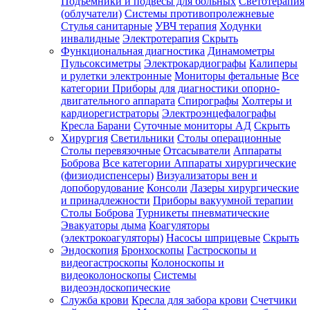
Подъемники и подвесы для больных
Светотерапия
(облучатели)
Системы противопролежневые
Стулья санитарные
УВЧ терапия
Ходунки
инвалидные
Электротерапия
Скрыть
Функциональная диагностика
Динамометры
Пульсоксиметры
Электрокардиографы
Калиперы
и рулетки электронные
Мониторы фетальные
Все
категории
Приборы для диагностики опорно-
двигательного аппарата
Спирографы
Холтеры и
кардиорегистраторы
Электроэнцефалографы
Кресла Барани
Суточные мониторы АД
Скрыть
Хирургия
Светильники
Столы операционные
Столы перевязочные
Отсасыватели
Аппараты
Боброва
Все категории
Аппараты хирургические
(физиодиспенсеры)
Визуализаторы вен и
допоборудование
Консоли
Лазеры хирургические
и принадлежности
Приборы вакуумной терапии
Столы Боброва
Турникеты пневматические
Эвакуаторы дыма
Коагуляторы
(электрокоагуляторы)
Насосы шприцевые
Скрыть
Эндоскопия
Бронхоскопы
Гастроскопы и
видеогастроскопы
Колоноскопы и
видеоколоноскопы
Системы
видеоэндоскопические
Служба крови
Кресла для забора крови
Счетчики