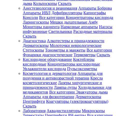
дыма
Кольпоскопы
Скрыть
Анестезиология и реанимация
Аппараты Боброва
Аппараты ИВЛ
Дефибрилляторы
Капнографы
Консоли
Все категории
Концентраторы кислорода
Ларингоскопы
Мешки дыхательные Амбу
Мониторы пациента
Наркозные аппараты
Насосы
инфузионные
Светильники
Расходные материалы
Скрыть
Диагностика
Алкотестеры и принадлежности
Дерматоскопы
Молоточки неврологические
Стетоскопы
Тонометры и манжеты
Все категории
Фонарики диагностические
Термометры
Скрыть
Кислородное оборудование
Коктейлеры
кислородные
Концентраторы кислородные
Увлажнители кислорода
Пульсоксиметры
Косметология и дерматология
Аппараты для
похудения и антивозрастной терапии
Кресла
косметологические
Лазеры хирургические и
принадлежности
Лампы-лупы
Холодильники для
медикаментов
Все категории
Эвакуаторы дыма
Аппараты для физиотерапии
Дерматоскопы
Центрифуги
Коагуляторы (электрокоагуляторы)
Скрыть
Лаборатория
Аквадистилляторы
Микроскопы
Термостаты
Центрифуги
PH-метры
Все категории