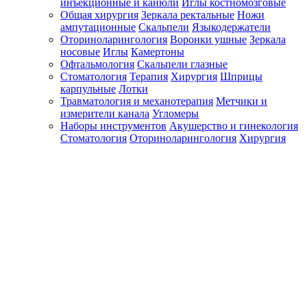
инъекционные и канюли
Иглы костномозговые
Общая хирургия
Зеркала ректальные
Ножи
ампутационные
Скальпели
Языкодержатели
Оториноларингология
Воронки ушные
Зеркала
носовые
Иглы
Камертоны
Офтальмология
Скальпели глазные
Стоматология
Терапия
Хирургия
Шприцы
карпульные
Лотки
Травматология и механотерапия
Метчики и
измерители канала
Угломеры
Наборы инструментов
Акушерство и гинекология
Стоматология
Оториноларингология
Хирургия