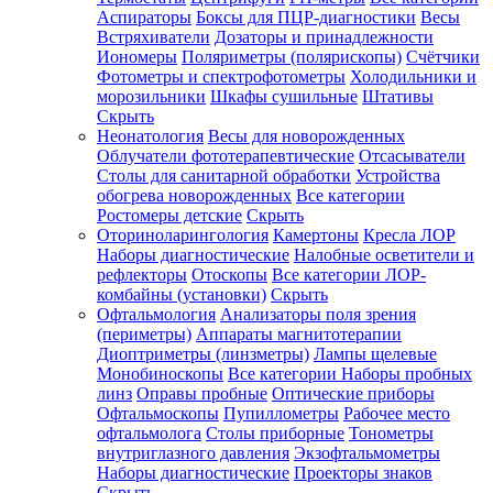
Аспираторы
Боксы для ПЦР-диагностики
Весы
Встряхиватели
Дозаторы и принадлежности
Иономеры
Поляриметры (полярископы)
Счётчики
Фотометры и спектрофотометры
Холодильники и
морозильники
Шкафы сушильные
Штативы
Скрыть
Неонатология
Весы для новорожденных
Облучатели фототерапевтические
Отсасыватели
Столы для санитарной обработки
Устройства
обогрева новорожденных
Все категории
Ростомеры детские
Скрыть
Оториноларингология
Камертоны
Кресла ЛОР
Наборы диагностические
Налобные осветители и
рефлекторы
Отоскопы
Все категории
ЛОР-
комбайны (установки)
Скрыть
Офтальмология
Анализаторы поля зрения
(периметры)
Аппараты магнитотерапии
Диоптриметры (линзметры)
Лампы щелевые
Монобиноскопы
Все категории
Наборы пробных
линз
Оправы пробные
Оптические приборы
Офтальмоскопы
Пупиллометры
Рабочее место
офтальмолога
Столы приборные
Тонометры
внутриглазного давления
Экзофтальмометры
Наборы диагностические
Проекторы знаков
Скрыть