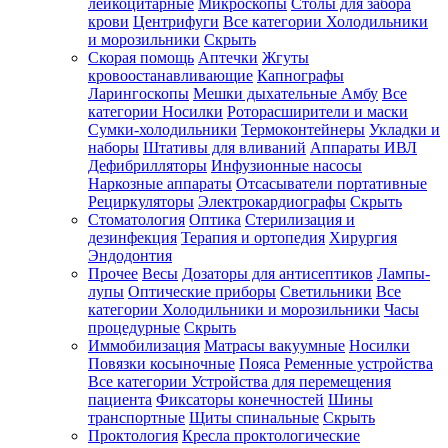
лейкоцитарные
Микроскопы
Столы для забора
крови
Центрифуги
Все категории
Холодильники
и морозильники
Скрыть
Скорая помощь
Аптечки
Жгуты
кровоостанавливающие
Капнографы
Ларингоскопы
Мешки дыхательные Амбу
Все
категории
Носилки
Роторасширители и маски
Сумки-холодильники
Термоконтейнеры
Укладки и
наборы
Штативы для вливаний
Аппараты ИВЛ
Дефибрилляторы
Инфузионные насосы
Наркозные аппараты
Отсасыватели портативные
Рециркуляторы
Электрокардиографы
Скрыть
Стоматология
Оптика
Стерилизация и
дезинфекция
Терапия и ортопедия
Хирургия
Эндодонтия
Прочее
Весы
Дозаторы для антисептиков
Лампы-
лупы
Оптические приборы
Светильники
Все
категории
Холодильники и морозильники
Часы
процедурные
Скрыть
Иммобилизация
Матрасы вакуумные
Носилки
Повязки косыночные
Пояса
Ременные устройства
Все категории
Устройства для перемещения
пациента
Фиксаторы конечностей
Шины
транспортные
Щиты спинальные
Скрыть
Проктология
Кресла проктологические