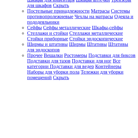
для шкафов
Скрыть
Постельные принадлежности
Матрасы
Системы
противопролежневые
Чехлы на матрасы
Одеяла и
пододеяльники
Сейфы
Сейфы металлические
Шкафы-сейфы
Стеллажи и стойки
Стеллажи металлические
Стойки приборные
Стойки эндоскопические
Ширмы и штативы
Ширмы
Штативы
Штативы
для эндоскопов
Прочее
Вешалки
Ростомеры
Подставки для биксов
Подставки для тазов
Подставки для ног
Все
категории
Подставки для ведер
Контейнеры
Наборы для уборки пола
Тележки для уборки
помещений
Скрыть