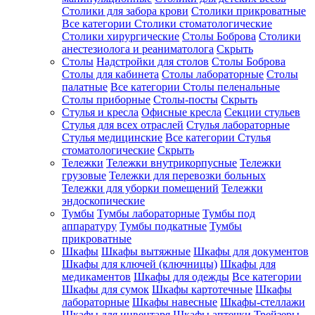
Столики для забора крови
Столики прикроватные
Все категории
Столики стоматологические
Столики хирургические
Столы Боброва
Столики
анестезиолога и реаниматолога
Скрыть
Столы
Надстройки для столов
Столы Боброва
Столы для кабинета
Столы лабораторные
Столы
палатные
Все категории
Столы пеленальные
Столы приборные
Столы-посты
Скрыть
Стулья и кресла
Офисные кресла
Секции стульев
Стулья для всех отраслей
Стулья лабораторные
Стулья медицинские
Все категории
Стулья
стоматологические
Скрыть
Тележки
Тележки внутрикорпусные
Тележки
грузовые
Тележки для перевозки больных
Тележки для уборки помещений
Тележки
эндоскопические
Тумбы
Тумбы лабораторные
Тумбы под
аппаратуру
Тумбы подкатные
Тумбы
прикроватные
Шкафы
Шкафы вытяжные
Шкафы для документов
Шкафы для ключей (ключницы)
Шкафы для
медикаментов
Шкафы для одежды
Все категории
Шкафы для сумок
Шкафы картотечные
Шкафы
лабораторные
Шкафы навесные
Шкафы-стеллажи
Шкафы для инвентаря
Шкафы аптечки
Трейзеры