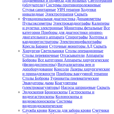
Подъемники и подвесы для больных
Светотерапия
(облучатели)
Системы противопролежневые
Стулья санитарные
УВЧ терапия
Ходунки
инвалидные
Электротерапия
Скрыть
Функциональная диагностика
Динамометры
Пульсоксиметры
Электрокардиографы
Калиперы
и рулетки электронные
Мониторы фетальные
Все
категории
Приборы для диагностики опорно-
двигательного аппарата
Спирографы
Холтеры и
кардиорегистраторы
Электроэнцефалографы
Кресла Барани
Суточные мониторы АД
Скрыть
Хирургия
Светильники
Столы операционные
Столы перевязочные
Отсасыватели
Аппараты
Боброва
Все категории
Аппараты хирургические
(физиодиспенсеры)
Визуализаторы вен и
допоборудование
Консоли
Лазеры хирургические
и принадлежности
Приборы вакуумной терапии
Столы Боброва
Турникеты пневматические
Эвакуаторы дыма
Коагуляторы
(электрокоагуляторы)
Насосы шприцевые
Скрыть
Эндоскопия
Бронхоскопы
Гастроскопы и
видеогастроскопы
Колоноскопы и
видеоколоноскопы
Системы
видеоэндоскопические
Служба крови
Кресла для забора крови
Счетчики