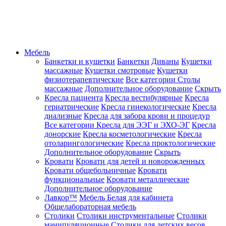
Мебель
Банкетки и кушетки
Банкетки
Диваны
Кушетки
массажные
Кушетки смотровые
Кушетки
физиотерапевтические
Все категории
Столы
массажные
Дополнительное оборудование
Скрыть
Кресла пациента
Кресла вестибулярные
Кресла
гериатрические
Кресла гинекологические
Кресла
диализные
Кресла для забора крови и процедур
Все категории
Кресла для ЭЭГ и ЭХО-ЭГ
Кресла
донорские
Кресла косметологические
Кресла
отоларингологические
Кресла проктологические
Дополнительное оборудование
Скрыть
Кровати
Кровати для детей и новорожденных
Кровати общебольничные
Кровати
функциональные
Кровати металлические
Дополнительное оборудование
Лавкор™
Мебель Белая для кабинета
Общелабораторная мебель
Столики
Столики инструментальные
Столики
манипуляционные
Столики для детских весов