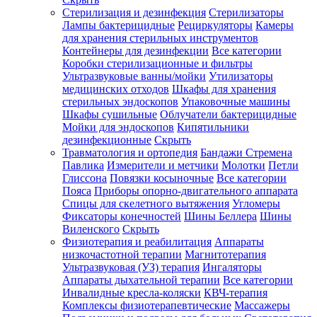
Стерилизация и дезинфекция
Стерилизаторы
Лампы бактерицидные
Рециркуляторы
Камеры
для хранения стерильных инструментов
Контейнеры для дезинфекции
Все категории
Коробки стерилизационные и фильтры
Ультразвуковые ванны/мойки
Утилизаторы
медицинских отходов
Шкафы для хранения
стерильных эндоскопов
Упаковочные машины
Шкафы сушильные
Облучатели бактерицидные
Мойки для эндоскопов
Кипятильники
дезинфекционные
Скрыть
Травматология и ортопедия
Бандажи Стремена
Павлика
Измерители и метчики
Молотки
Петли
Глиссона
Повязки косыночные
Все категории
Пояса
Приборы опорно-двигательного аппарата
Спицы для скелетного вытяжения
Угломеры
Фиксаторы конечностей
Шины Беллера
Шины
Виленского
Скрыть
Физиотерапия и реабилитация
Аппараты
низкочастотной терапии
Магнитотерапия
Ультразвуковая (УЗ) терапия
Ингаляторы
Аппараты дыхательной терапии
Все категории
Инвалидные кресла-коляски
КВЧ-терапия
Комплексы физиотерапевтические
Массажеры