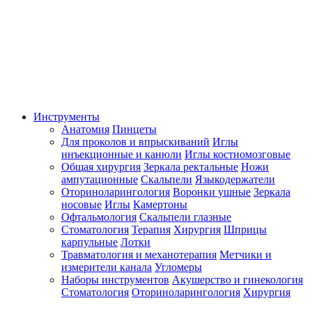
Инструменты
Анатомия
Пинцеты
Для проколов и впрыскиваний
Иглы
инъекционные и канюли
Иглы костномозговые
Общая хирургия
Зеркала ректальные
Ножи
ампутационные
Скальпели
Языкодержатели
Оториноларингология
Воронки ушные
Зеркала
носовые
Иглы
Камертоны
Офтальмология
Скальпели глазные
Стоматология
Терапия
Хирургия
Шприцы
карпульные
Лотки
Травматология и механотерапия
Метчики и
измерители канала
Угломеры
Наборы инструментов
Акушерство и гинекология
Стоматология
Оториноларингология
Хирургия