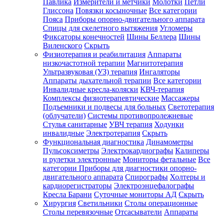
Павлика
Измерители и метчики
Молотки
Петли
Глиссона
Повязки косыночные
Все категории
Пояса
Приборы опорно-двигательного аппарата
Спицы для скелетного вытяжения
Угломеры
Фиксаторы конечностей
Шины Беллера
Шины
Виленского
Скрыть
Физиотерапия и реабилитация
Аппараты
низкочастотной терапии
Магнитотерапия
Ультразвуковая (УЗ) терапия
Ингаляторы
Аппараты дыхательной терапии
Все категории
Инвалидные кресла-коляски
КВЧ-терапия
Комплексы физиотерапевтические
Массажеры
Подъемники и подвесы для больных
Светотерапия
(облучатели)
Системы противопролежневые
Стулья санитарные
УВЧ терапия
Ходунки
инвалидные
Электротерапия
Скрыть
Функциональная диагностика
Динамометры
Пульсоксиметры
Электрокардиографы
Калиперы
и рулетки электронные
Мониторы фетальные
Все
категории
Приборы для диагностики опорно-
двигательного аппарата
Спирографы
Холтеры и
кардиорегистраторы
Электроэнцефалографы
Кресла Барани
Суточные мониторы АД
Скрыть
Хирургия
Светильники
Столы операционные
Столы перевязочные
Отсасыватели
Аппараты