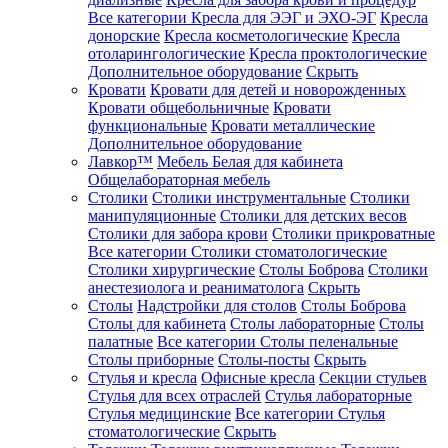
Все категории
Кресла для ЭЭГ и ЭХО-ЭГ
Кресла
донорские
Кресла косметологические
Кресла
отоларингологические
Кресла проктологические
Дополнительное оборудование
Скрыть
Кровати
Кровати для детей и новорожденных
Кровати общебольничные
Кровати
функциональные
Кровати металлические
Дополнительное оборудование
Лавкор™
Мебель Белая для кабинета
Общелабораторная мебель
Столики
Столики инструментальные
Столики
манипуляционные
Столики для детских весов
Столики для забора крови
Столики прикроватные
Все категории
Столики стоматологические
Столики хирургические
Столы Боброва
Столики
анестезиолога и реаниматолога
Скрыть
Столы
Надстройки для столов
Столы Боброва
Столы для кабинета
Столы лабораторные
Столы
палатные
Все категории
Столы пеленальные
Столы приборные
Столы-посты
Скрыть
Стулья и кресла
Офисные кресла
Секции стульев
Стулья для всех отраслей
Стулья лабораторные
Стулья медицинские
Все категории
Стулья
стоматологические
Скрыть