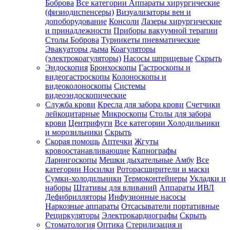
Боброва
Все категории
Аппараты хирургические
(физиодиспенсеры)
Визуализаторы вен и
допоборудование
Консоли
Лазеры хирургические
и принадлежности
Приборы вакуумной терапии
Столы Боброва
Турникеты пневматические
Эвакуаторы дыма
Коагуляторы
(электрокоагуляторы)
Насосы шприцевые
Скрыть
Эндоскопия
Бронхоскопы
Гастроскопы и
видеогастроскопы
Колоноскопы и
видеоколоноскопы
Системы
видеоэндоскопические
Служба крови
Кресла для забора крови
Счетчики
лейкоцитарные
Микроскопы
Столы для забора
крови
Центрифуги
Все категории
Холодильники
и морозильники
Скрыть
Скорая помощь
Аптечки
Жгуты
кровоостанавливающие
Капнографы
Ларингоскопы
Мешки дыхательные Амбу
Все
категории
Носилки
Роторасширители и маски
Сумки-холодильники
Термоконтейнеры
Укладки и
наборы
Штативы для вливаний
Аппараты ИВЛ
Дефибрилляторы
Инфузионные насосы
Наркозные аппараты
Отсасыватели портативные
Рециркуляторы
Электрокардиографы
Скрыть
Стоматология
Оптика
Стерилизация и