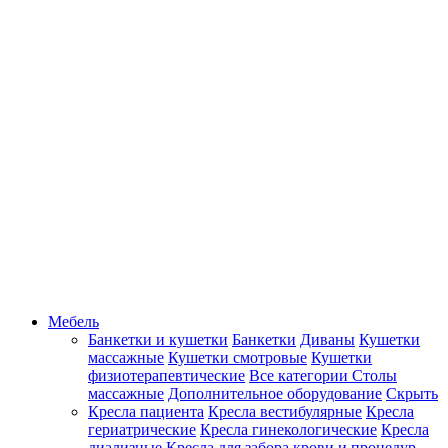
Мебель
Банкетки и кушетки
Банкетки
Диваны
Кушетки
массажные
Кушетки смотровые
Кушетки
физиотерапевтические
Все категории
Столы
массажные
Дополнительное оборудование
Скрыть
Кресла пациента
Кресла вестибулярные
Кресла
гериатрические
Кресла гинекологические
Кресла
диализные
Кресла для забора крови и процедур