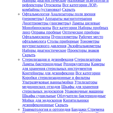
Наборы диагностические
Налобные осветители и
рефлекторы
Отоскопы
Все категории
ЛОР-
комбайны (установки)
Скрыть
Офтальмология
Анализаторы поля зрения
(периметры)
Аппараты магнитотерапии
Диоптриметры (линзметры)
Лампы щелевые
Монобиноскопы
Все категории
Наборы пробных
линз
Оправы пробные
Оптические приборы
Офтальмоскопы
Пупиллометры
Рабочее место
офтальмолога
Столы приборные
Тонометры
внутриглазного давления
Экзофтальмометры
Наборы диагностические
Проекторы знаков
Скрыть
Стерилизация и дезинфекция
Стерилизаторы
Лампы бактерицидные
Рециркуляторы
Камеры
для хранения стерильных инструментов
Контейнеры для дезинфекции
Все категории
Коробки стерилизационные и фильтры
Ультразвуковые ванны/мойки
Утилизаторы
медицинских отходов
Шкафы для хранения
стерильных эндоскопов
Упаковочные машины
Шкафы сушильные
Облучатели бактерицидные
Мойки для эндоскопов
Кипятильники
дезинфекционные
Скрыть
Травматология и ортопедия
Бандажи Стремена