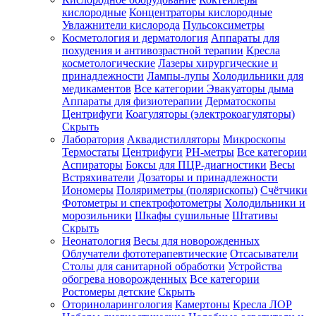
кислородные
Концентраторы кислородные
Увлажнители кислорода
Пульсоксиметры
Косметология и дерматология
Аппараты для
Зарегистрироваться
похудения и антивозрастной терапии
Кресла
косметологические
Лазеры хирургические и
принадлежности
Лампы-лупы
Холодильники для
медикаментов
Все категории
Эвакуаторы дыма
Аппараты для физиотерапии
Дерматоскопы
Зачем
Центрифуги
Коагуляторы (электрокоагуляторы)
регистрироваться?
Скрыть
Лаборатория
Аквадистилляторы
Микроскопы
Все
Термостаты
Центрифуги
PH-метры
Все категории
покупки
в
Аспираторы
Боксы для ПЦР-диагностики
Весы
одном
Встряхиватели
Дозаторы и принадлежности
месте
Иономеры
Поляриметры (полярископы)
Счётчики
Личный
Фотометры и спектрофотометры
Холодильники и
менеджер
морозильники
Шкафы сушильные
Штативы
Отслеживание
Скрыть
статуса
Неонатология
Весы для новорожденных
заказа
Облучатели фототерапевтические
Отсасыватели
Столы для санитарной обработки
Устройства
обогрева новорожденных
Все категории
Ростомеры детские
Скрыть
Оториноларингология
Камертоны
Кресла ЛОР