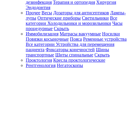
дезинфекция
Терапия и ортопедия
Хирургия
Эндодонтия
Прочее
Весы
Дозаторы для антисептиков
Лампы-
лупы
Оптические приборы
Светильники
Все
категории
Холодильники и морозильники
Часы
процедурные
Скрыть
Иммобилизация
Матрасы вакуумные
Носилки
Повязки косыночные
Пояса
Ременные устройства
Все категории
Устройства для перемещения
пациента
Фиксаторы конечностей
Шины
транспортные
Щиты спинальные
Скрыть
Проктология
Кресла проктологические
Рентгенология
Негатоскопы