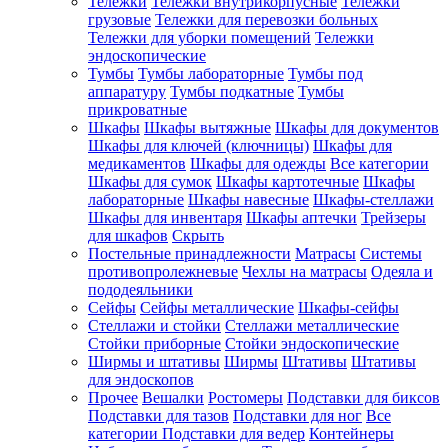
Тележки
Тележки внутрикорпусные
Тележки
грузовые
Тележки для перевозки больных
Тележки для уборки помещений
Тележки
эндоскопические
Тумбы
Тумбы лабораторные
Тумбы под
аппаратуру
Тумбы подкатные
Тумбы
прикроватные
Шкафы
Шкафы вытяжные
Шкафы для документов
Шкафы для ключей (ключницы)
Шкафы для
медикаментов
Шкафы для одежды
Все категории
Шкафы для сумок
Шкафы картотечные
Шкафы
лабораторные
Шкафы навесные
Шкафы-стеллажи
Шкафы для инвентаря
Шкафы аптечки
Трейзеры
для шкафов
Скрыть
Постельные принадлежности
Матрасы
Системы
противопролежневые
Чехлы на матрасы
Одеяла и
пододеяльники
Сейфы
Сейфы металлические
Шкафы-сейфы
Стеллажи и стойки
Стеллажи металлические
Стойки приборные
Стойки эндоскопические
Ширмы и штативы
Ширмы
Штативы
Штативы
для эндоскопов
Прочее
Вешалки
Ростомеры
Подставки для биксов
Подставки для тазов
Подставки для ног
Все
категории
Подставки для ведер
Контейнеры