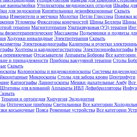
вые ванны/мойки
Утилизаторы медицинских отходов
Шкафы для
ки для эндоскопов
Кипятильники дезинфекционные
Скрыть
лика
Измерители и метчики
Молотки
Петли Глиссона
Повязки к
яжения
Угломеры
Фиксаторы конечностей
Шины Беллера
Шины 
отной терапии
Магнитотерапия
Ультразвуковая (УЗ) терапия
Инг
ы физиотерапевтические
Массажеры
Подъемники и подвесы дл
пия
Ходунки инвалидные
Электротерапия
Скрыть
оксиметры
Электрокардиографы
Калиперы и рулетки электронн
графы
Холтеры и кардиорегистраторы
Электроэнцефалографы
К
ы перевязочные
Отсасыватели
Аппараты Боброва
Все категории
ские и принадлежности
Приборы вакуумной терапии
Столы Боб
вые
Скрыть
роскопы
Колоноскопы и видеоколоноскопы
Системы видеоэндос
ейкоцитарные
Микроскопы
Столы для забора крови
Центрифуги
ющие
Капнографы
Ларингоскопы
Мешки дыхательные Амбу
Все
Штативы для вливаний
Аппараты ИВЛ
Дефибрилляторы
Инфуз
Скрыть
Терапия и ортопедия
Хирургия
Эндодонтия
упы
Оптические приборы
Светильники
Все категории
Холодильн
зки косыночные
Пояса
Ременные устройства
Все категории
Уст