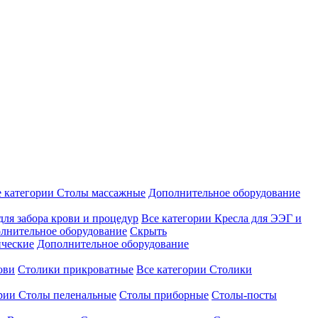
е категории
Столы массажные
Дополнительное оборудование
для забора крови и процедур
Все категории
Кресла для ЭЭГ и
лнительное оборудование
Скрыть
ические
Дополнительное оборудование
ови
Столики прикроватные
Все категории
Столики
ории
Столы пеленальные
Столы приборные
Столы-посты