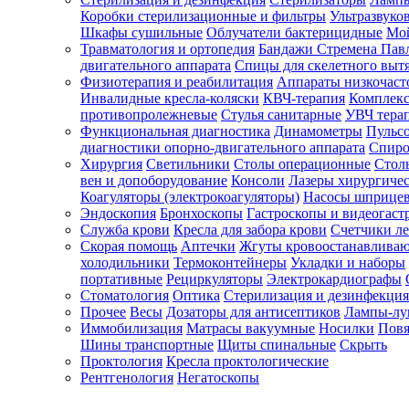
Коробки стерилизационные и фильтры
Ультразвуко
Шкафы сушильные
Облучатели бактерицидные
Мой
Травматология и ортопедия
Бандажи Стремена Пав
Зарегистрироваться
двигательного аппарата
Спицы для скелетного выт
Физиотерапия и реабилитация
Аппараты низкочаст
Инвалидные кресла-коляски
КВЧ-терапия
Комплекс
противопролежневые
Стулья санитарные
УВЧ тера
Функциональная диагностика
Динамометры
Пульс
Зачем
диагностики опорно-двигательного аппарата
Спиро
регистрироваться?
Хирургия
Светильники
Столы операционные
Стол
вен и допоборудование
Консоли
Лазеры хирургиче
Все
Коагуляторы (электрокоагуляторы)
Насосы шприце
покупки
Эндоскопия
Бронхоскопы
Гастроскопы и видеогаст
в
одном
Служба крови
Кресла для забора крови
Счетчики л
месте
Скорая помощь
Аптечки
Жгуты кровоостанавлива
Личный
холодильники
Термоконтейнеры
Укладки и наборы
менеджер
портативные
Рециркуляторы
Электрокардиографы
Стоматология
Оптика
Стерилизация и дезинфекция
Отслеживание
статуса
Прочее
Весы
Дозаторы для антисептиков
Лампы-л
заказа
Иммобилизация
Матрасы вакуумные
Носилки
Повя
Шины транспортные
Щиты спинальные
Скрыть
Проктология
Кресла проктологические
Рентгенология
Негатоскопы