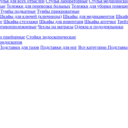
улья для всех отраслей
Стулья лабораторные
Стулья медицински
вые
Тележки для перевозки больных
Тележки для уборки помещ
Тумбы подкатные
Тумбы прикроватные
Шкафы для ключей (ключницы)
Шкафы для медикаментов
Шкафы
е
Шкафы-стеллажи
Шкафы для инвентаря
Шкафы аптечки
Трей
отивопролежневые
Чехлы на матрасы
Одеяла и пододеяльники
и приборные
Стойки эндоскопические
эндоскопов
Подставки для тазов
Подставки для ног
Все категории
Подставки