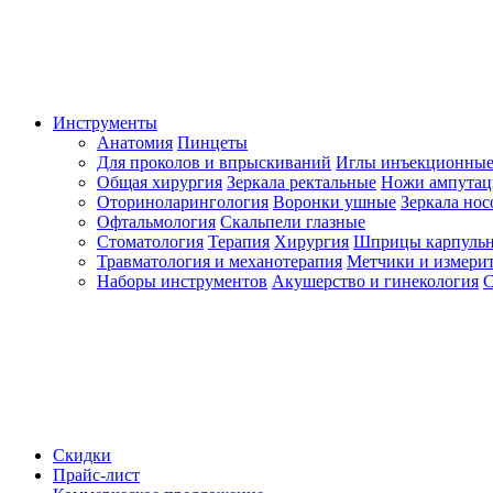
Инструменты
Анатомия
Пинцеты
Для проколов и впрыскиваний
Иглы инъекционные
Общая хирургия
Зеркала ректальные
Ножи ампута
Оториноларингология
Воронки ушные
Зеркала но
Офтальмология
Скальпели глазные
Стоматология
Терапия
Хирургия
Шприцы карпуль
Травматология и механотерапия
Метчики и измерит
Наборы инструментов
Акушерство и гинекология
С
Скидки
Прайс-лист