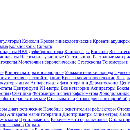
агуляторы)
Консоли
Кресла гинекологические
Кровати акушерск
дыма
Кольпоскопы
Скрыть
ппараты ИВЛ
Дефибрилляторы
Капнографы
Консоли
Все катег
 аппараты
Насосы инфузионные
Светильники
Расходные матери
атоскопы
Молоточки неврологические
Стетоскопы
Тонометры и
ые
Концентраторы кислородные
Увлажнители кислорода
Пульсо
ния и антивозрастной терапии
Кресла косметологические
Лазер
акуаторы дыма
Аппараты для физиотерапии
Дерматоскопы
Цент
остаты
Центрифуги
PH-метры
Все категории
Аспираторы
Боксы
копы)
Счётчики
Фотометры и спектрофотометры
Холодильники 
и фототерапевтические
Отсасыватели
Столы для санитарной обр
оры диагностические
Налобные осветители и рефлекторы
Отоск
ры)
Аппараты магнитотерапии
Диоптриметры (линзметры)
Ламп
ьмоскопы
Пупиллометры
Рабочее место офтальмолога
Столы пр
торы знаков
Скрыть
 бактерицидные
Рециркуляторы
Камеры для хранения стериль