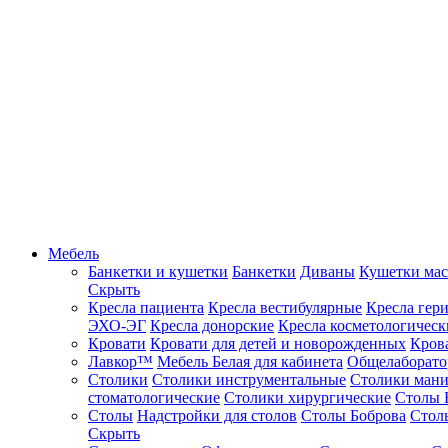
Мебель
Банкетки и кушетки
Банкетки
Диваны
Кушетки ма
Скрыть
Кресла пациента
Кресла вестибулярные
Кресла гер
ЭХО-ЭГ
Кресла донорские
Кресла косметологическ
Кровати
Кровати для детей и новорожденных
Кров
Лавкор™
Мебель Белая для кабинета
Общелаборато
Столики
Столики инструментальные
Столики ман
стоматологические
Столики хирургические
Столы 
Столы
Надстройки для столов
Столы Боброва
Стол
Скрыть