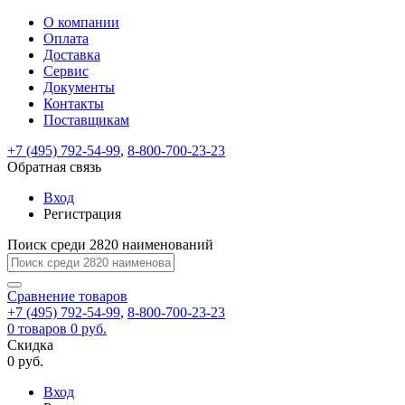
О компании
Восстановление
Обратная
Вход
Регистрация
Оплата
пароля
связь
На
Доставка
вашу
Сервис
почту
Только
Только
Документы
test@example.com
для
для
Ваше
Введите
Заполните
отправлена
Контакты
ИП
ИП
новый
Пароль
На
сообщение
ссылка.
форму.
и
и
Поставщикам
пароль
успешно
вашу
успешно
юр.
юр.
Перейдите
лиц
лиц
отправлено.
восстановлен
почту
+7 (495) 792-54-99
,
8-800-700-23-23
Мы
по
test@test.ru
ней
Обратная связь
отправим
для
отправлена
вам
завершения
Вход
ссылка.
регистрации.
ссылку
Регистрация
Войти
на
указанный
Поиск среди 2820 наименований
Перейдите
Сообщение
Ок
электронный
по
адрес,
ней
Сравнение
товаров
перейдя
для
+7 (495) 792-54-99
,
8-800-700-23-23
по
смены
Запомнить
Забыли
0
товаров
0 руб.
которой
пароля.
меня
пароль?
Скидка
Сменить
вы
0 руб.
сможете
пароль
Войти
Я принимаю условия
задать
Вход
пользовательского