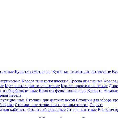
ссажные
Кушетки смотровые
Кушетки физиотерапевтические
Вс
иатрические
Кресла гинекологические
Кресла диализные
Кресла 
ие
Кресла отоларингологические
Кресла проктологические
Допо
ати общебольничные
Кровати функциональные
Кровати металл
рная мебель
ипуляционные
Столики для детских весов
Столики для забора кр
Боброва
Столики анестезиолога и реаниматолога
Скрыть
ы для кабинета
Столы лабораторные
Столы палатные
Все катег