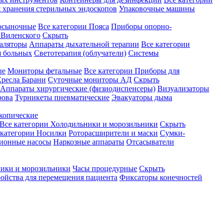
 хранения стерильных эндоскопов
Упаковочные машины
осыночные
Все категории
Пояса
Приборы опорно-
Виленского
Скрыть
аляторы
Аппараты дыхательной терапии
Все категории
я больных
Светотерапия (облучатели)
Системы
ые
Мониторы фетальные
Все категории
Приборы для
ресла Барани
Суточные мониторы АД
Скрыть
Аппараты хирургические (физиодиспенсеры)
Визуализаторы
рова
Турникеты пневматические
Эвакуаторы дыма
копические
Все категории
Холодильники и морозильники
Скрыть
 категории
Носилки
Роторасширители и маски
Сумки-
ионные насосы
Наркозные аппараты
Отсасыватели
ики и морозильники
Часы процедурные
Скрыть
ройства для перемещения пациента
Фиксаторы конечностей