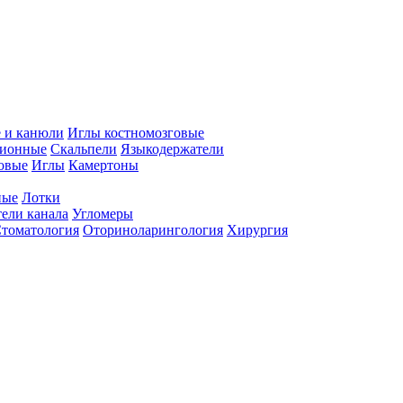
 и канюли
Иглы костномозговые
ционные
Скальпели
Языкодержатели
совые
Иглы
Камертоны
ные
Лотки
ели канала
Угломеры
томатология
Оториноларингология
Хирургия