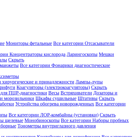
ие
Мониторы фетальные
Все категории
Отсасыватели
ории
Концентраторы кислорода
Ларингоскопы
Мешки
алы
Скрыть
 манжеты
Все категории
Фонарики диагностические
ксиметры
ы хирургические и принадлежности
Лампы-лупы
рифуги
Коагуляторы (электрокоагуляторы)
Скрыть
 для ПЦР-диагностики
Весы
Встряхиватели
Дозаторы и
и морозильники
Шкафы сушильные
Штативы
Скрыть
аботки
Устройства обогрева новорожденных
Все категории
опы
Все категории
ЛОР-комбайны (установки)
Скрыть
ы щелевые
Монобиноскопы
Все категории
Наборы пробных
иборные
Тонометры внутриглазного давления
ных инструментов
Контейнеры для дезинфекции
Все категории