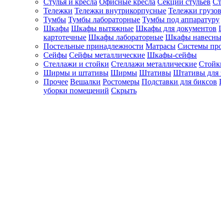
Стулья и кресла
Офисные кресла
Секции стульев
Ст
Тележки
Тележки внутрикорпусные
Тележки грузо
Тумбы
Тумбы лабораторные
Тумбы под аппаратуру
Шкафы
Шкафы вытяжные
Шкафы для документов
картотечные
Шкафы лабораторные
Шкафы навесны
Постельные принадлежности
Матрасы
Системы пр
Сейфы
Сейфы металлические
Шкафы-сейфы
Стеллажи и стойки
Стеллажи металлические
Стойк
Ширмы и штативы
Ширмы
Штативы
Штативы для 
Прочее
Вешалки
Ростомеры
Подставки для биксов
уборки помещений
Скрыть