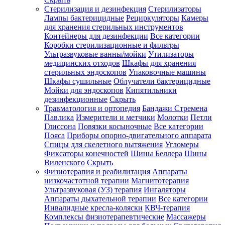
Стерилизация и дезинфекция
Стерилизаторы
Лампы бактерицидные
Рециркуляторы
Камеры
для хранения стерильных инструментов
Контейнеры для дезинфекции
Все категории
Коробки стерилизационные и фильтры
Ультразвуковые ванны/мойки
Утилизаторы
медицинских отходов
Шкафы для хранения
стерильных эндоскопов
Упаковочные машины
Шкафы сушильные
Облучатели бактерицидные
Мойки для эндоскопов
Кипятильники
дезинфекционные
Скрыть
Травматология и ортопедия
Бандажи Стремена
Павлика
Измерители и метчики
Молотки
Петли
Глиссона
Повязки косыночные
Все категории
Пояса
Приборы опорно-двигательного аппарата
Спицы для скелетного вытяжения
Угломеры
Фиксаторы конечностей
Шины Беллера
Шины
Виленского
Скрыть
Физиотерапия и реабилитация
Аппараты
низкочастотной терапии
Магнитотерапия
Ультразвуковая (УЗ) терапия
Ингаляторы
Аппараты дыхательной терапии
Все категории
Инвалидные кресла-коляски
КВЧ-терапия
Комплексы физиотерапевтические
Массажеры