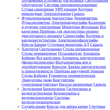
Подъемники и подвесы для больных
Светотерапия
(облучатели)
Системы противопролежневые
Стулья санитарные
УВЧ терапия
Ходунки
инвалидные
Электротерапия
Скрыть
Функциональная диагностика
Динамометры
Пульсоксиметры
Электрокардиографы
Калиперы
и рулетки электронные
Мониторы фетальные
Все
категории
Приборы для диагностики опорно-
двигательного аппарата
Спирографы
Холтеры и
кардиорегистраторы
Электроэнцефалографы
Кресла Барани
Суточные мониторы АД
Скрыть
Хирургия
Светильники
Столы операционные
Столы перевязочные
Отсасыватели
Аппараты
Боброва
Все категории
Аппараты хирургические
(физиодиспенсеры)
Визуализаторы вен и
допоборудование
Консоли
Лазеры хирургические
и принадлежности
Приборы вакуумной терапии
Столы Боброва
Турникеты пневматические
Эвакуаторы дыма
Коагуляторы
(электрокоагуляторы)
Насосы шприцевые
Скрыть
Эндоскопия
Бронхоскопы
Гастроскопы и
видеогастроскопы
Колоноскопы и
видеоколоноскопы
Системы
видеоэндоскопические
Служба крови
Кресла для забора крови
Счетчики