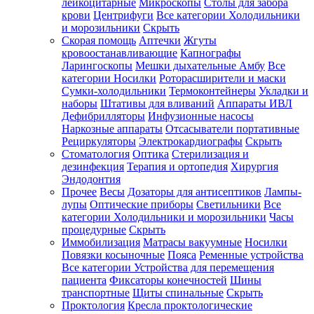
лейкоцитарные
Микроскопы
Столы для забора
крови
Центрифуги
Все категории
Холодильники
и морозильники
Скрыть
Скорая помощь
Аптечки
Жгуты
кровоостанавливающие
Капнографы
Ларингоскопы
Мешки дыхательные Амбу
Все
категории
Носилки
Роторасширители и маски
Сумки-холодильники
Термоконтейнеры
Укладки и
наборы
Штативы для вливаний
Аппараты ИВЛ
Дефибрилляторы
Инфузионные насосы
Наркозные аппараты
Отсасыватели портативные
Рециркуляторы
Электрокардиографы
Скрыть
Стоматология
Оптика
Стерилизация и
дезинфекция
Терапия и ортопедия
Хирургия
Эндодонтия
Прочее
Весы
Дозаторы для антисептиков
Лампы-
лупы
Оптические приборы
Светильники
Все
категории
Холодильники и морозильники
Часы
процедурные
Скрыть
Иммобилизация
Матрасы вакуумные
Носилки
Повязки косыночные
Пояса
Ременные устройства
Все категории
Устройства для перемещения
пациента
Фиксаторы конечностей
Шины
транспортные
Щиты спинальные
Скрыть
Проктология
Кресла проктологические