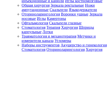
инъекционные и канюли
Иглы костномозговые
Общая хирургия
Зеркала ректальные
Ножи
ампутационные
Скальпели
Языкодержатели
Оториноларингология
Воронки ушные
Зеркала
носовые
Иглы
Камертоны
Офтальмология
Скальпели глазные
Стоматология
Терапия
Хирургия
Шприцы
карпульные
Лотки
Травматология и механотерапия
Метчики и
измерители канала
Угломеры
Наборы инструментов
Акушерство и гинекология
Стоматология
Оториноларингология
Хирургия