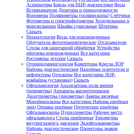
Аспираторы
Боксы для ПЦР-диагностики
Весы
Встряхиватели
Дозаторы и принадлежности
Иономеры
Поляриметры (полярископы)
Счётчики
Фотометры и спектрофотометры
Холодильники и
морозильники
Шкафы сушильные
Штативы
Скрыть
Неонатология
Весы для новорожденных
Облучатели фототерапевтические
Отсасыватели
Столы для санитарной обработки
Устройства
обогрева новорожденных
Все категории
Ростомеры детские
Скрыть
Оториноларингология
Камертоны
Кресла ЛОР
Наборы диагностические
Налобные осветители и
рефлекторы
Отоскопы
Все категории
ЛОР-
комбайны (установки)
Скрыть
Офтальмология
Анализаторы поля зрения
(периметры)
Аппараты магнитотерапии
Диоптриметры (линзметры)
Лампы щелевые
Монобиноскопы
Все категории
Наборы пробных
линз
Оправы пробные
Оптические приборы
Офтальмоскопы
Пупиллометры
Рабочее место
офтальмолога
Столы приборные
Тонометры
внутриглазного давления
Экзофтальмометры
Наборы диагностические
Проекторы знаков
Скрыть