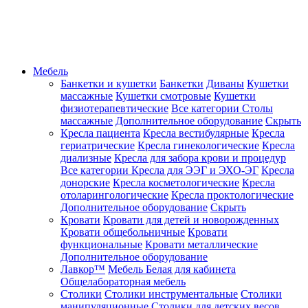
Мебель
Банкетки и кушетки
Банкетки
Диваны
Кушетки
массажные
Кушетки смотровые
Кушетки
физиотерапевтические
Все категории
Столы
массажные
Дополнительное оборудование
Скрыть
Кресла пациента
Кресла вестибулярные
Кресла
гериатрические
Кресла гинекологические
Кресла
диализные
Кресла для забора крови и процедур
Все категории
Кресла для ЭЭГ и ЭХО-ЭГ
Кресла
донорские
Кресла косметологические
Кресла
отоларингологические
Кресла проктологические
Дополнительное оборудование
Скрыть
Кровати
Кровати для детей и новорожденных
Кровати общебольничные
Кровати
функциональные
Кровати металлические
Дополнительное оборудование
Лавкор™
Мебель Белая для кабинета
Общелабораторная мебель
Столики
Столики инструментальные
Столики
манипуляционные
Столики для детских весов