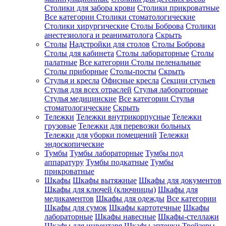
Столики для забора крови
Столики прикроватные
Все категории
Столики стоматологические
Столики хирургические
Столы Боброва
Столики
анестезиолога и реаниматолога
Скрыть
Столы
Надстройки для столов
Столы Боброва
Столы для кабинета
Столы лабораторные
Столы
палатные
Все категории
Столы пеленальные
Столы приборные
Столы-посты
Скрыть
Стулья и кресла
Офисные кресла
Секции стульев
Стулья для всех отраслей
Стулья лабораторные
Стулья медицинские
Все категории
Стулья
стоматологические
Скрыть
Тележки
Тележки внутрикорпусные
Тележки
грузовые
Тележки для перевозки больных
Тележки для уборки помещений
Тележки
эндоскопические
Тумбы
Тумбы лабораторные
Тумбы под
аппаратуру
Тумбы подкатные
Тумбы
прикроватные
Шкафы
Шкафы вытяжные
Шкафы для документов
Шкафы для ключей (ключницы)
Шкафы для
медикаментов
Шкафы для одежды
Все категории
Шкафы для сумок
Шкафы картотечные
Шкафы
лабораторные
Шкафы навесные
Шкафы-стеллажи
Шкафы для инвентаря
Шкафы аптечки
Трейзеры