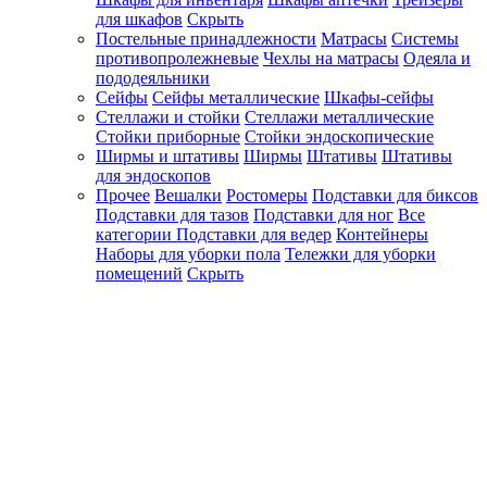
для шкафов
Скрыть
Постельные принадлежности
Матрасы
Системы
противопролежневые
Чехлы на матрасы
Одеяла и
пододеяльники
Сейфы
Сейфы металлические
Шкафы-сейфы
Стеллажи и стойки
Стеллажи металлические
Стойки приборные
Стойки эндоскопические
Ширмы и штативы
Ширмы
Штативы
Штативы
для эндоскопов
Прочее
Вешалки
Ростомеры
Подставки для биксов
Подставки для тазов
Подставки для ног
Все
категории
Подставки для ведер
Контейнеры
Наборы для уборки пола
Тележки для уборки
помещений
Скрыть