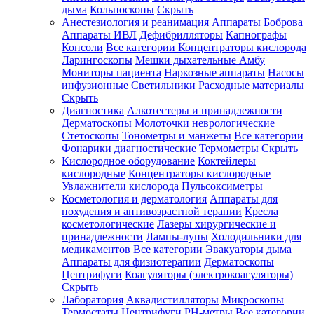
дыма
Кольпоскопы
Скрыть
Анестезиология и реанимация
Аппараты Боброва
Аппараты ИВЛ
Дефибрилляторы
Капнографы
Консоли
Все категории
Концентраторы кислорода
Ларингоскопы
Мешки дыхательные Амбу
Мониторы пациента
Наркозные аппараты
Насосы
инфузионные
Светильники
Расходные материалы
Скрыть
Диагностика
Алкотестеры и принадлежности
Дерматоскопы
Молоточки неврологические
Стетоскопы
Тонометры и манжеты
Все категории
Фонарики диагностические
Термометры
Скрыть
Кислородное оборудование
Коктейлеры
кислородные
Концентраторы кислородные
Увлажнители кислорода
Пульсоксиметры
Косметология и дерматология
Аппараты для
похудения и антивозрастной терапии
Кресла
косметологические
Лазеры хирургические и
принадлежности
Лампы-лупы
Холодильники для
медикаментов
Все категории
Эвакуаторы дыма
Аппараты для физиотерапии
Дерматоскопы
Центрифуги
Коагуляторы (электрокоагуляторы)
Скрыть
Лаборатория
Аквадистилляторы
Микроскопы
Термостаты
Центрифуги
PH-метры
Все категории