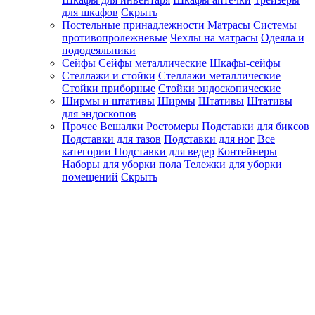
для шкафов
Скрыть
Постельные принадлежности
Матрасы
Системы
противопролежневые
Чехлы на матрасы
Одеяла и
пододеяльники
Сейфы
Сейфы металлические
Шкафы-сейфы
Стеллажи и стойки
Стеллажи металлические
Стойки приборные
Стойки эндоскопические
Ширмы и штативы
Ширмы
Штативы
Штативы
для эндоскопов
Прочее
Вешалки
Ростомеры
Подставки для биксов
Подставки для тазов
Подставки для ног
Все
категории
Подставки для ведер
Контейнеры
Наборы для уборки пола
Тележки для уборки
помещений
Скрыть