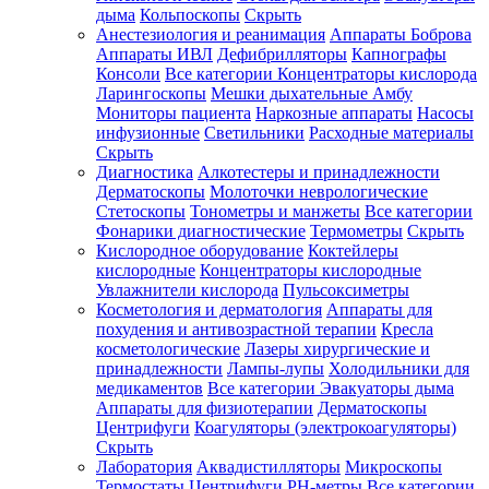
дыма
Кольпоскопы
Скрыть
Анестезиология и реанимация
Аппараты Боброва
Аппараты ИВЛ
Дефибрилляторы
Капнографы
Консоли
Все категории
Концентраторы кислорода
Ларингоскопы
Мешки дыхательные Амбу
Мониторы пациента
Наркозные аппараты
Насосы
инфузионные
Светильники
Расходные материалы
Скрыть
Диагностика
Алкотестеры и принадлежности
Дерматоскопы
Молоточки неврологические
Стетоскопы
Тонометры и манжеты
Все категории
Фонарики диагностические
Термометры
Скрыть
Кислородное оборудование
Коктейлеры
кислородные
Концентраторы кислородные
Увлажнители кислорода
Пульсоксиметры
Косметология и дерматология
Аппараты для
похудения и антивозрастной терапии
Кресла
косметологические
Лазеры хирургические и
принадлежности
Лампы-лупы
Холодильники для
медикаментов
Все категории
Эвакуаторы дыма
Аппараты для физиотерапии
Дерматоскопы
Центрифуги
Коагуляторы (электрокоагуляторы)
Скрыть
Лаборатория
Аквадистилляторы
Микроскопы
Термостаты
Центрифуги
PH-метры
Все категории