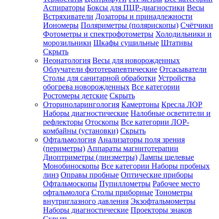
Аспираторы
Боксы для ПЦР-диагностики
Весы
Встряхиватели
Дозаторы и принадлежности
Иономеры
Поляриметры (полярископы)
Счётчики
Фотометры и спектрофотометры
Холодильники и
морозильники
Шкафы сушильные
Штативы
Скрыть
Неонатология
Весы для новорожденных
Облучатели фототерапевтические
Отсасыватели
Столы для санитарной обработки
Устройства
обогрева новорожденных
Все категории
Ростомеры детские
Скрыть
Оториноларингология
Камертоны
Кресла ЛОР
Наборы диагностические
Налобные осветители и
рефлекторы
Отоскопы
Все категории
ЛОР-
комбайны (установки)
Скрыть
Офтальмология
Анализаторы поля зрения
(периметры)
Аппараты магнитотерапии
Диоптриметры (линзметры)
Лампы щелевые
Монобиноскопы
Все категории
Наборы пробных
линз
Оправы пробные
Оптические приборы
Офтальмоскопы
Пупиллометры
Рабочее место
офтальмолога
Столы приборные
Тонометры
внутриглазного давления
Экзофтальмометры
Наборы диагностические
Проекторы знаков
Скрыть