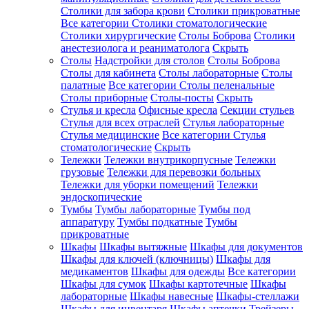
Столики для забора крови
Столики прикроватные
Все категории
Столики стоматологические
Столики хирургические
Столы Боброва
Столики
анестезиолога и реаниматолога
Скрыть
Столы
Надстройки для столов
Столы Боброва
Столы для кабинета
Столы лабораторные
Столы
палатные
Все категории
Столы пеленальные
Столы приборные
Столы-посты
Скрыть
Стулья и кресла
Офисные кресла
Секции стульев
Стулья для всех отраслей
Стулья лабораторные
Стулья медицинские
Все категории
Стулья
стоматологические
Скрыть
Тележки
Тележки внутрикорпусные
Тележки
грузовые
Тележки для перевозки больных
Тележки для уборки помещений
Тележки
эндоскопические
Тумбы
Тумбы лабораторные
Тумбы под
аппаратуру
Тумбы подкатные
Тумбы
прикроватные
Шкафы
Шкафы вытяжные
Шкафы для документов
Шкафы для ключей (ключницы)
Шкафы для
медикаментов
Шкафы для одежды
Все категории
Шкафы для сумок
Шкафы картотечные
Шкафы
лабораторные
Шкафы навесные
Шкафы-стеллажи
Шкафы для инвентаря
Шкафы аптечки
Трейзеры