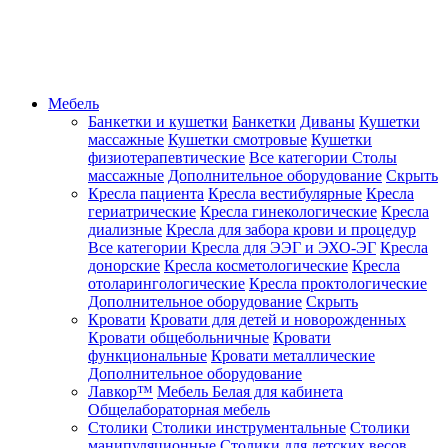
Мебель
Банкетки и кушетки
Банкетки
Диваны
Кушетки
массажные
Кушетки смотровые
Кушетки
физиотерапевтические
Все категории
Столы
массажные
Дополнительное оборудование
Скрыть
Кресла пациента
Кресла вестибулярные
Кресла
гериатрические
Кресла гинекологические
Кресла
диализные
Кресла для забора крови и процедур
Все категории
Кресла для ЭЭГ и ЭХО-ЭГ
Кресла
донорские
Кресла косметологические
Кресла
отоларингологические
Кресла проктологические
Дополнительное оборудование
Скрыть
Кровати
Кровати для детей и новорожденных
Кровати общебольничные
Кровати
функциональные
Кровати металлические
Дополнительное оборудование
Лавкор™
Мебель Белая для кабинета
Общелабораторная мебель
Столики
Столики инструментальные
Столики
манипуляционные
Столики для детских весов