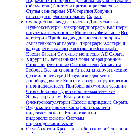
Подъемники и подвесы для больных
Светотерапия
(облучатели)
Системы противопролежневые
Стулья санитарные
УВЧ терапия
Ходунки
инвалидные
Электротерапия
Скрыть
Функциональная диагностика
Динамометры
Пульсоксиметры
Электрокардиографы
Калиперы
и рулетки электронные
Мониторы фетальные
Все
категории
Приборы для диагностики опорно-
двигательного аппарата
Спирографы
Холтеры и
кардиорегистраторы
Электроэнцефалографы
Кресла Барани
Суточные мониторы АД
Скрыть
Хирургия
Светильники
Столы операционные
Столы перевязочные
Отсасыватели
Аппараты
Боброва
Все категории
Аппараты хирургические
(физиодиспенсеры)
Визуализаторы вен и
допоборудование
Консоли
Лазеры хирургические
и принадлежности
Приборы вакуумной терапии
Столы Боброва
Турникеты пневматические
Эвакуаторы дыма
Коагуляторы
(электрокоагуляторы)
Насосы шприцевые
Скрыть
Эндоскопия
Бронхоскопы
Гастроскопы и
видеогастроскопы
Колоноскопы и
видеоколоноскопы
Системы
видеоэндоскопические
Служба крови
Кресла для забора крови
Счетчики