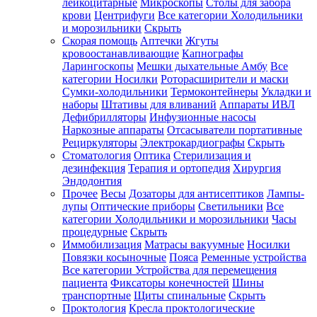
лейкоцитарные
Микроскопы
Столы для забора
крови
Центрифуги
Все категории
Холодильники
и морозильники
Скрыть
Скорая помощь
Аптечки
Жгуты
кровоостанавливающие
Капнографы
Ларингоскопы
Мешки дыхательные Амбу
Все
категории
Носилки
Роторасширители и маски
Сумки-холодильники
Термоконтейнеры
Укладки и
наборы
Штативы для вливаний
Аппараты ИВЛ
Дефибрилляторы
Инфузионные насосы
Наркозные аппараты
Отсасыватели портативные
Рециркуляторы
Электрокардиографы
Скрыть
Стоматология
Оптика
Стерилизация и
дезинфекция
Терапия и ортопедия
Хирургия
Эндодонтия
Прочее
Весы
Дозаторы для антисептиков
Лампы-
лупы
Оптические приборы
Светильники
Все
категории
Холодильники и морозильники
Часы
процедурные
Скрыть
Иммобилизация
Матрасы вакуумные
Носилки
Повязки косыночные
Пояса
Ременные устройства
Все категории
Устройства для перемещения
пациента
Фиксаторы конечностей
Шины
транспортные
Щиты спинальные
Скрыть
Проктология
Кресла проктологические