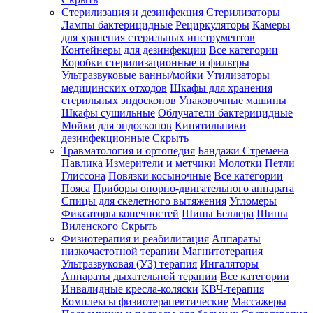
Стерилизация и дезинфекция
Стерилизаторы
Лампы бактерицидные
Рециркуляторы
Камеры
для хранения стерильных инструментов
Контейнеры для дезинфекции
Все категории
Коробки стерилизационные и фильтры
Ультразвуковые ванны/мойки
Утилизаторы
медицинских отходов
Шкафы для хранения
стерильных эндоскопов
Упаковочные машины
Шкафы сушильные
Облучатели бактерицидные
Мойки для эндоскопов
Кипятильники
дезинфекционные
Скрыть
Травматология и ортопедия
Бандажи Стремена
Павлика
Измерители и метчики
Молотки
Петли
Глиссона
Повязки косыночные
Все категории
Пояса
Приборы опорно-двигательного аппарата
Спицы для скелетного вытяжения
Угломеры
Фиксаторы конечностей
Шины Беллера
Шины
Виленского
Скрыть
Физиотерапия и реабилитация
Аппараты
низкочастотной терапии
Магнитотерапия
Ультразвуковая (УЗ) терапия
Ингаляторы
Аппараты дыхательной терапии
Все категории
Инвалидные кресла-коляски
КВЧ-терапия
Комплексы физиотерапевтические
Массажеры