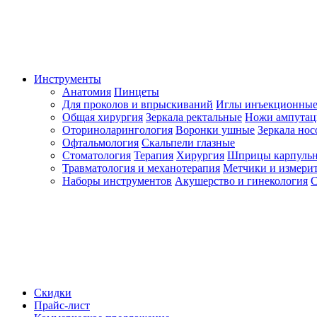
Инструменты
Анатомия
Пинцеты
Для проколов и впрыскиваний
Иглы инъекционные
Общая хирургия
Зеркала ректальные
Ножи ампута
Оториноларингология
Воронки ушные
Зеркала но
Офтальмология
Скальпели глазные
Стоматология
Терапия
Хирургия
Шприцы карпуль
Травматология и механотерапия
Метчики и измерит
Наборы инструментов
Акушерство и гинекология
С
Скидки
Прайс-лист