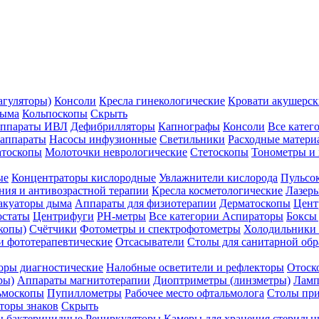
агуляторы)
Консоли
Кресла гинекологические
Кровати акушерск
дыма
Кольпоскопы
Скрыть
ппараты ИВЛ
Дефибрилляторы
Капнографы
Консоли
Все катег
 аппараты
Насосы инфузионные
Светильники
Расходные матери
атоскопы
Молоточки неврологические
Стетоскопы
Тонометры и
ые
Концентраторы кислородные
Увлажнители кислорода
Пульсо
ния и антивозрастной терапии
Кресла косметологические
Лазер
акуаторы дыма
Аппараты для физиотерапии
Дерматоскопы
Цент
остаты
Центрифуги
PH-метры
Все категории
Аспираторы
Боксы
копы)
Счётчики
Фотометры и спектрофотометры
Холодильники 
и фототерапевтические
Отсасыватели
Столы для санитарной обр
оры диагностические
Налобные осветители и рефлекторы
Отоск
ры)
Аппараты магнитотерапии
Диоптриметры (линзметры)
Ламп
ьмоскопы
Пупиллометры
Рабочее место офтальмолога
Столы пр
торы знаков
Скрыть
 бактерицидные
Рециркуляторы
Камеры для хранения стериль