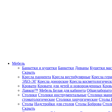
Мебель
Банкетки и кушетки
Банкетки
Диваны
Кушетки ма
Скрыть
Кресла пациента
Кресла вестибулярные
Кресла гер
ЭХО-ЭГ
Кресла донорские
Кресла косметологическ
Кровати
Кровати для детей и новорожденных
Кров
Лавкор™
Мебель Белая для кабинета
Общелаборато
Столики
Столики инструментальные
Столики ман
стоматологические
Столики хирургические
Столы 
Столы
Надстройки для столов
Столы Боброва
Стол
Скрыть