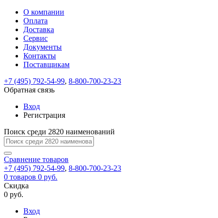
О компании
Восстановление
Обратная
Вход
Регистрация
Оплата
пароля
связь
На
Доставка
вашу
Сервис
почту
Только
Только
Документы
test@example.com
для
для
Ваше
Введите
Заполните
отправлена
Контакты
ИП
ИП
новый
Пароль
На
сообщение
ссылка.
форму.
и
и
Поставщикам
пароль
успешно
вашу
успешно
юр.
юр.
Перейдите
лиц
лиц
отправлено.
восстановлен
почту
+7 (495) 792-54-99
,
8-800-700-23-23
Мы
по
test@test.ru
ней
Обратная связь
отправим
для
отправлена
вам
завершения
Вход
ссылка.
регистрации.
ссылку
Регистрация
Войти
на
указанный
Поиск среди 2820 наименований
Перейдите
Сообщение
Ок
электронный
по
адрес,
ней
Сравнение
товаров
перейдя
для
+7 (495) 792-54-99
,
8-800-700-23-23
по
смены
Запомнить
Забыли
0
товаров
0 руб.
которой
пароля.
меня
пароль?
Скидка
Сменить
вы
0 руб.
сможете
пароль
Войти
Я принимаю условия
задать
Вход
пользовательского