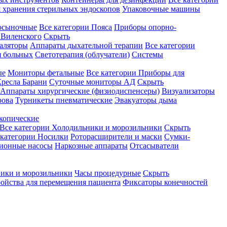
 хранения стерильных эндоскопов
Упаковочные машины
осыночные
Все категории
Пояса
Приборы опорно-
Виленского
Скрыть
аляторы
Аппараты дыхательной терапии
Все категории
я больных
Светотерапия (облучатели)
Системы
ые
Мониторы фетальные
Все категории
Приборы для
ресла Барани
Суточные мониторы АД
Скрыть
Аппараты хирургические (физиодиспенсеры)
Визуализаторы
рова
Турникеты пневматические
Эвакуаторы дыма
копические
Все категории
Холодильники и морозильники
Скрыть
 категории
Носилки
Роторасширители и маски
Сумки-
ионные насосы
Наркозные аппараты
Отсасыватели
ики и морозильники
Часы процедурные
Скрыть
ройства для перемещения пациента
Фиксаторы конечностей