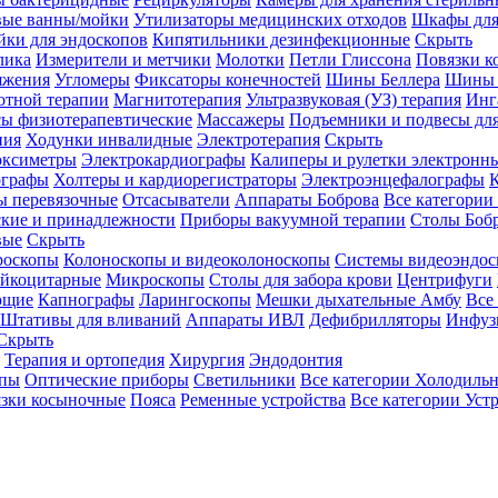
вые ванны/мойки
Утилизаторы медицинских отходов
Шкафы для
ки для эндоскопов
Кипятильники дезинфекционные
Скрыть
лика
Измерители и метчики
Молотки
Петли Глиссона
Повязки к
яжения
Угломеры
Фиксаторы конечностей
Шины Беллера
Шины 
отной терапии
Магнитотерапия
Ультразвуковая (УЗ) терапия
Инг
ы физиотерапевтические
Массажеры
Подъемники и подвесы дл
пия
Ходунки инвалидные
Электротерапия
Скрыть
оксиметры
Электрокардиографы
Калиперы и рулетки электронн
графы
Холтеры и кардиорегистраторы
Электроэнцефалографы
К
ы перевязочные
Отсасыватели
Аппараты Боброва
Все категории
ские и принадлежности
Приборы вакуумной терапии
Столы Боб
вые
Скрыть
роскопы
Колоноскопы и видеоколоноскопы
Системы видеоэндос
ейкоцитарные
Микроскопы
Столы для забора крови
Центрифуги
ющие
Капнографы
Ларингоскопы
Мешки дыхательные Амбу
Все
Штативы для вливаний
Аппараты ИВЛ
Дефибрилляторы
Инфуз
Скрыть
Терапия и ортопедия
Хирургия
Эндодонтия
упы
Оптические приборы
Светильники
Все категории
Холодильн
зки косыночные
Пояса
Ременные устройства
Все категории
Уст