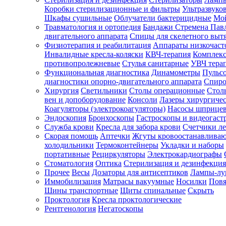
Коробки стерилизационные и фильтры
Ультразвуко
Шкафы сушильные
Облучатели бактерицидные
Мой
Травматология и ортопедия
Бандажи Стремена Пав
Зарегистрироваться
двигательного аппарата
Спицы для скелетного выт
Физиотерапия и реабилитация
Аппараты низкочаст
Инвалидные кресла-коляски
КВЧ-терапия
Комплекс
противопролежневые
Стулья санитарные
УВЧ тера
Функциональная диагностика
Динамометры
Пульс
Зачем
диагностики опорно-двигательного аппарата
Спиро
регистрироваться?
Хирургия
Светильники
Столы операционные
Стол
вен и допоборудование
Консоли
Лазеры хирургиче
Все
Коагуляторы (электрокоагуляторы)
Насосы шприце
покупки
Эндоскопия
Бронхоскопы
Гастроскопы и видеогаст
в
одном
Служба крови
Кресла для забора крови
Счетчики л
месте
Скорая помощь
Аптечки
Жгуты кровоостанавлива
Личный
холодильники
Термоконтейнеры
Укладки и наборы
менеджер
портативные
Рециркуляторы
Электрокардиографы
Стоматология
Оптика
Стерилизация и дезинфекция
Отслеживание
статуса
Прочее
Весы
Дозаторы для антисептиков
Лампы-л
заказа
Иммобилизация
Матрасы вакуумные
Носилки
Повя
Шины транспортные
Щиты спинальные
Скрыть
Проктология
Кресла проктологические
Рентгенология
Негатоскопы