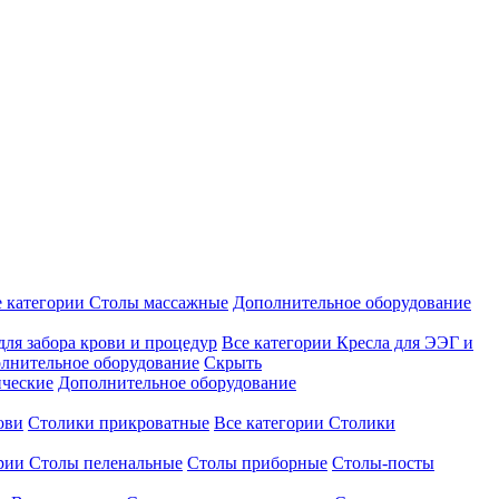
е категории
Столы массажные
Дополнительное оборудование
для забора крови и процедур
Все категории
Кресла для ЭЭГ и
лнительное оборудование
Скрыть
ические
Дополнительное оборудование
ови
Столики прикроватные
Все категории
Столики
ории
Столы пеленальные
Столы приборные
Столы-посты