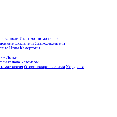
 и канюли
Иглы костномозговые
ционные
Скальпели
Языкодержатели
совые
Иглы
Камертоны
ные
Лотки
ели канала
Угломеры
томатология
Оториноларингология
Хирургия