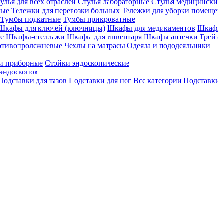
улья для всех отраслей
Стулья лабораторные
Стулья медицински
вые
Тележки для перевозки больных
Тележки для уборки помещ
Тумбы подкатные
Тумбы прикроватные
Шкафы для ключей (ключницы)
Шкафы для медикаментов
Шкафы
е
Шкафы-стеллажи
Шкафы для инвентаря
Шкафы аптечки
Трей
отивопролежневые
Чехлы на матрасы
Одеяла и пододеяльники
и приборные
Стойки эндоскопические
эндоскопов
Подставки для тазов
Подставки для ног
Все категории
Подставки