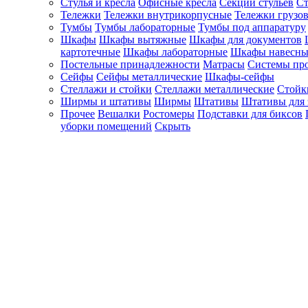
Стулья и кресла
Офисные кресла
Секции стульев
Ст
Тележки
Тележки внутрикорпусные
Тележки грузо
Тумбы
Тумбы лабораторные
Тумбы под аппаратуру
Шкафы
Шкафы вытяжные
Шкафы для документов
картотечные
Шкафы лабораторные
Шкафы навесны
Постельные принадлежности
Матрасы
Системы пр
Сейфы
Сейфы металлические
Шкафы-сейфы
Стеллажи и стойки
Стеллажи металлические
Стойк
Ширмы и штативы
Ширмы
Штативы
Штативы для 
Прочее
Вешалки
Ростомеры
Подставки для биксов
уборки помещений
Скрыть