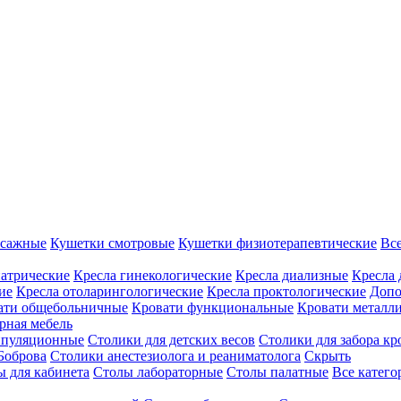
ссажные
Кушетки смотровые
Кушетки физиотерапевтические
Вс
иатрические
Кресла гинекологические
Кресла диализные
Кресла 
ие
Кресла отоларингологические
Кресла проктологические
Допо
ати общебольничные
Кровати функциональные
Кровати металл
рная мебель
ипуляционные
Столики для детских весов
Столики для забора кр
Боброва
Столики анестезиолога и реаниматолога
Скрыть
ы для кабинета
Столы лабораторные
Столы палатные
Все катег