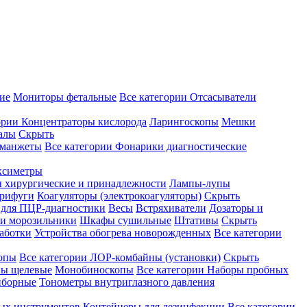
ие
Мониторы фетальные
Все категории
Отсасыватели
ории
Концентраторы кислорода
Ларингоскопы
Мешки
алы
Скрыть
 манжеты
Все категории
Фонарики диагностические
ксиметры
ы хирургические и принадлежности
Лампы-лупы
рифуги
Коагуляторы (электрокоагуляторы)
Скрыть
 для ПЦР-диагностики
Весы
Встряхиватели
Дозаторы и
и морозильники
Шкафы сушильные
Штативы
Скрыть
аботки
Устройства обогрева новорожденных
Все категории
опы
Все категории
ЛОР-комбайны (установки)
Скрыть
ы щелевые
Монобиноскопы
Все категории
Наборы пробных
иборные
Тонометры внутриглазного давления
ных инструментов
Контейнеры для дезинфекции
Все категории