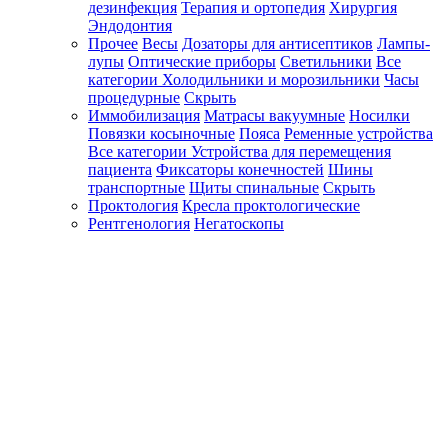
дезинфекция
Терапия и ортопедия
Хирургия
Эндодонтия
Прочее
Весы
Дозаторы для антисептиков
Лампы-
лупы
Оптические приборы
Светильники
Все
категории
Холодильники и морозильники
Часы
процедурные
Скрыть
Иммобилизация
Матрасы вакуумные
Носилки
Повязки косыночные
Пояса
Ременные устройства
Все категории
Устройства для перемещения
пациента
Фиксаторы конечностей
Шины
транспортные
Щиты спинальные
Скрыть
Проктология
Кресла проктологические
Рентгенология
Негатоскопы