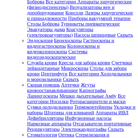
Боброва
Все категории
Аппараты хирургические
(физиодиспенсеры)
Визуализаторы вен и
допоборудование
Консоли
Лазеры хирургические
и принадлежности
Приборы вакуумной терапии
Столы Боброва
Турникеты пневматические
Эвакуаторы дыма
Коагуляторы
(электрокоагуляторы)
Насосы шприцевые
Скрыть
Эндоскопия
Бронхоскопы
Гастроскопы и
видеогастроскопы
Колоноскопы и
видеоколоноскопы
Системы
видеоэндоскопические
Служба крови
Кресла для забора крови
Счетчики
лейкоцитарные
Микроскопы
Столы для забора
крови
Центрифуги
Все категории
Холодильники
и морозильники
Скрыть
Скорая помощь
Аптечки
Жгуты
кровоостанавливающие
Капнографы
Ларингоскопы
Мешки дыхательные Амбу
Все
категории
Носилки
Роторасширители и маски
Сумки-холодильники
Термоконтейнеры
Укладки и
наборы
Штативы для вливаний
Аппараты ИВЛ
Дефибрилляторы
Инфузионные насосы
Наркозные аппараты
Отсасыватели портативные
Рециркуляторы
Электрокардиографы
Скрыть
Стоматология
Оптика
Стерилизация и