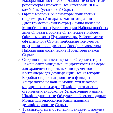
Наборы диагностические
Налобные осветители и
рефлекторы
Отоскопы
Все категории
ЛОР-
комбайны (установки)
Скрыть
Офтальмология
Анализаторы поля зрения
(периметры)
Аппараты магнитотерапии
Диоптриметры (линзметры)
Лампы щелевые
Монобиноскопы
Все категории
Наборы пробных
линз
Оправы пробные
Оптические приборы
Офтальмоскопы
Пупиллометры
Рабочее место
офтальмолога
Столы приборные
Тонометры
внутриглазного давления
Экзофтальмометры
Наборы диагностические
Проекторы знаков
Скрыть
Стерилизация и дезинфекция
Стерилизаторы
Лампы бактерицидные
Рециркуляторы
Камеры
для хранения стерильных инструментов
Контейнеры для дезинфекции
Все категории
Коробки стерилизационные и фильтры
Ультразвуковые ванны/мойки
Утилизаторы
медицинских отходов
Шкафы для хранения
стерильных эндоскопов
Упаковочные машины
Шкафы сушильные
Облучатели бактерицидные
Мойки для эндоскопов
Кипятильники
дезинфекционные
Скрыть
Травматология и ортопедия
Бандажи Стремена