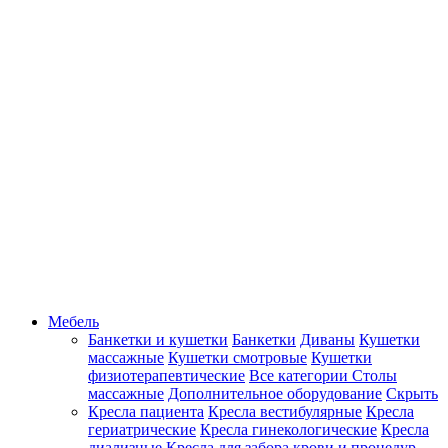
Мебель
Банкетки и кушетки
Банкетки
Диваны
Кушетки
массажные
Кушетки смотровые
Кушетки
физиотерапевтические
Все категории
Столы
массажные
Дополнительное оборудование
Скрыть
Кресла пациента
Кресла вестибулярные
Кресла
гериатрические
Кресла гинекологические
Кресла
диализные
Кресла для забора крови и процедур