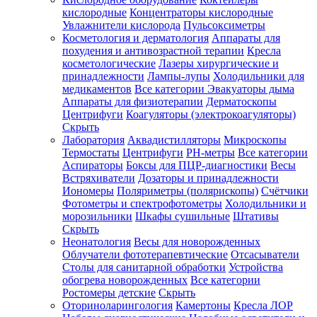
кислородные
Концентраторы кислородные
Увлажнители кислорода
Пульсоксиметры
Косметология и дерматология
Аппараты для
Зарегистрироваться
похудения и антивозрастной терапии
Кресла
косметологические
Лазеры хирургические и
принадлежности
Лампы-лупы
Холодильники для
медикаментов
Все категории
Эвакуаторы дыма
Аппараты для физиотерапии
Дерматоскопы
Зачем
Центрифуги
Коагуляторы (электрокоагуляторы)
регистрироваться?
Скрыть
Лаборатория
Аквадистилляторы
Микроскопы
Все
Термостаты
Центрифуги
PH-метры
Все категории
покупки
в
Аспираторы
Боксы для ПЦР-диагностики
Весы
одном
Встряхиватели
Дозаторы и принадлежности
месте
Иономеры
Поляриметры (полярископы)
Счётчики
Личный
Фотометры и спектрофотометры
Холодильники и
менеджер
морозильники
Шкафы сушильные
Штативы
Отслеживание
Скрыть
статуса
Неонатология
Весы для новорожденных
заказа
Облучатели фототерапевтические
Отсасыватели
Столы для санитарной обработки
Устройства
обогрева новорожденных
Все категории
Ростомеры детские
Скрыть
Оториноларингология
Камертоны
Кресла ЛОР