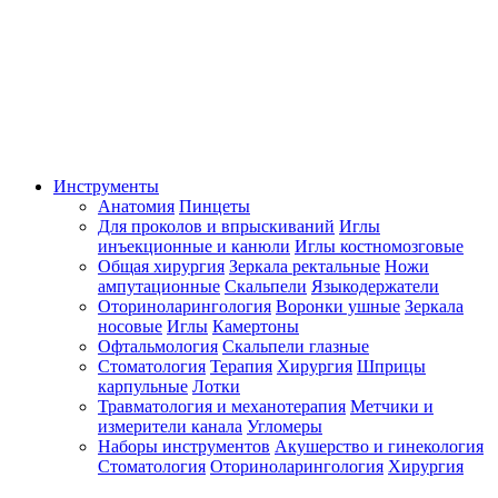
Инструменты
Анатомия
Пинцеты
Для проколов и впрыскиваний
Иглы
инъекционные и канюли
Иглы костномозговые
Общая хирургия
Зеркала ректальные
Ножи
ампутационные
Скальпели
Языкодержатели
Оториноларингология
Воронки ушные
Зеркала
носовые
Иглы
Камертоны
Офтальмология
Скальпели глазные
Стоматология
Терапия
Хирургия
Шприцы
карпульные
Лотки
Травматология и механотерапия
Метчики и
измерители канала
Угломеры
Наборы инструментов
Акушерство и гинекология
Стоматология
Оториноларингология
Хирургия