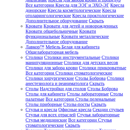
Все категории
Кресла для ЭЭГ и ЭХО-ЭГ
Кресла
донорские
Кресла косметологические
Кресла
отоларингологические
Кресла проктологические
Дополнительное оборудование
Скрыть
Кровати
Кровати для детей и новорожденных
Кровати общебольничные
Кровати
функциональные
Кровати металлические
Дополнительное оборудование
Лавкор™
Мебель Белая для кабинета
Общелабораторная мебель
Столики
Столики инструментальные
Столики
манипуляционные
Столики для детских весов
Столики для забора крови
Столики прикроватные
Все категории
Столики стоматологические
Столики хирургические
Столы Боброва
Столики
анестезиолога и реаниматолога
Скрыть
Столы
Надстройки для столов
Столы Боброва
Столы для кабинета
Столы лабораторные
Столы
палатные
Все категории
Столы пеленальные
Столы приборные
Столы-посты
Скрыть
Стулья и кресла
Офисные кресла
Секции стульев
Стулья для всех отраслей
Стулья лабораторные
Стулья медицинские
Все категории
Стулья
стоматологические
Скрыть