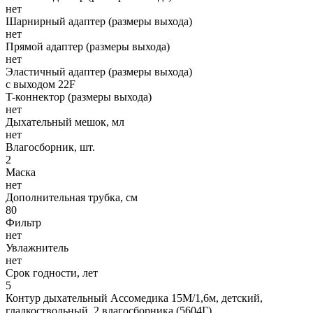
нет
Шарнирный адаптер (размеры выхода)
нет
Прямой адаптер (размеры выхода)
нет
Эластичный адаптер (размеры выхода)
с выходом 22F
T-коннектор (размеры выхода)
нет
Дыхательный мешок, мл
нет
Влагосборник, шт.
2
Маска
нет
Дополнительная трубка, см
80
Фильтр
нет
Увлажнитель
нет
Срок годности, лет
5
Контур дыхательный Ассомедика 15М/1,6м, детский,
гладкоствольный, 2 влагосборника (5604Г)