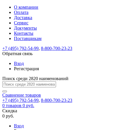
О компании
Восстановление
Обратная
Вход
Регистрация
Оплата
пароля
связь
На
Доставка
вашу
Сервис
почту
Только
Только
Документы
test@example.com
для
для
Ваше
Введите
Заполните
отправлена
ИП
ИП
Контакты
новый
Пароль
На
сообщение
форму.
ссылка.
и
и
пароль
Поставщикам
успешно
вашу
успешно
юр.
юр.
Перейдите
отправлено.
лиц
лиц
восстановлен
почту
Мы
+7 (495) 792-54-99
,
8-800-700-23-23
по
test@test.ru
ней
отправим
Обратная связь
для
отправлена
вам
завершения
ссылка.
Вход
регистрации.
ссылку
Регистрация
Войти
на
указанный
Перейдите
Сообщение
Поиск среди 2820 наименований
Ок
электронный
по
адрес,
ней
перейдя
Сравнение
для
товаров
по
+7 (495) 792-54-99
,
8-800-700-23-23
смены
Запомнить
Забыли
0
товаров
которой
0 руб.
пароля.
меня
пароль?
Сменить
Скидка
вы
0 руб.
сможете
пароль
Я принимаю условия
Войти
задать
пользовательского
Вход
новый
соглашения
и