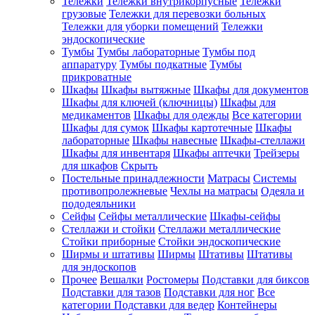
Тележки
Тележки внутрикорпусные
Тележки
грузовые
Тележки для перевозки больных
Тележки для уборки помещений
Тележки
эндоскопические
Тумбы
Тумбы лабораторные
Тумбы под
аппаратуру
Тумбы подкатные
Тумбы
прикроватные
Шкафы
Шкафы вытяжные
Шкафы для документов
Шкафы для ключей (ключницы)
Шкафы для
медикаментов
Шкафы для одежды
Все категории
Шкафы для сумок
Шкафы картотечные
Шкафы
лабораторные
Шкафы навесные
Шкафы-стеллажи
Шкафы для инвентаря
Шкафы аптечки
Трейзеры
для шкафов
Скрыть
Постельные принадлежности
Матрасы
Системы
противопролежневые
Чехлы на матрасы
Одеяла и
пододеяльники
Сейфы
Сейфы металлические
Шкафы-сейфы
Стеллажи и стойки
Стеллажи металлические
Стойки приборные
Стойки эндоскопические
Ширмы и штативы
Ширмы
Штативы
Штативы
для эндоскопов
Прочее
Вешалки
Ростомеры
Подставки для биксов
Подставки для тазов
Подставки для ног
Все
категории
Подставки для ведер
Контейнеры