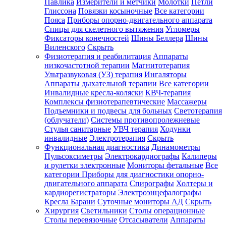
Павлика
Измерители и метчики
Молотки
Петли
Глиссона
Повязки косыночные
Все категории
Пояса
Приборы опорно-двигательного аппарата
Спицы для скелетного вытяжения
Угломеры
Фиксаторы конечностей
Шины Беллера
Шины
Виленского
Скрыть
Физиотерапия и реабилитация
Аппараты
низкочастотной терапии
Магнитотерапия
Ультразвуковая (УЗ) терапия
Ингаляторы
Аппараты дыхательной терапии
Все категории
Инвалидные кресла-коляски
КВЧ-терапия
Комплексы физиотерапевтические
Массажеры
Подъемники и подвесы для больных
Светотерапия
(облучатели)
Системы противопролежневые
Стулья санитарные
УВЧ терапия
Ходунки
инвалидные
Электротерапия
Скрыть
Функциональная диагностика
Динамометры
Пульсоксиметры
Электрокардиографы
Калиперы
и рулетки электронные
Мониторы фетальные
Все
категории
Приборы для диагностики опорно-
двигательного аппарата
Спирографы
Холтеры и
кардиорегистраторы
Электроэнцефалографы
Кресла Барани
Суточные мониторы АД
Скрыть
Хирургия
Светильники
Столы операционные
Столы перевязочные
Отсасыватели
Аппараты