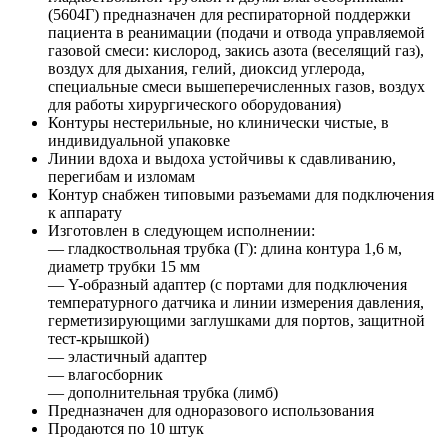
(5604Г) предназначен для респираторной поддержки
пациента в реанимации (подачи и отвода управляемой
газовой смеси: кислород, закись азота (веселящий газ),
воздух для дыхания, гелий, диоксид углерода,
специальные смеси вышеперечисленных газов, воздух
для работы хирургического оборудования)
Контуры нестерильные, но клинически чистые, в
индивидуальной упаковке
Линии вдоха и выдоха устойчивы к сдавливанию,
перегибам и изломам
Контур снабжен типовыми разъемами для подключения
к аппарату
Изготовлен в следующем исполнении:
— гладкоствольная трубка (Г): длина контура 1,6 м,
диаметр трубки 15 мм
— Y-образный адаптер (с портами для подключения
температурного датчика и линии измерения давления,
герметизирующими заглушками для портов, защитной
тест-крышкой)
— эластичный адаптер
— влагосборник
— дополнительная трубка (лимб)
Предназначен для одноразового использования
Продаются по 10 штук