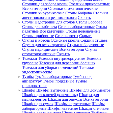
Столики для забора крови
Столики прикроватные
Все категории
Столики стоматологические
Столики хирургические
Столы Боброва
Столики
анестезиолога и реаниматолога
Скрыть
Столы
Надстройки для столов
Столы Боброва
Столы для кабинета
Столы лабораторные
Столы
палатные
Все категории
Столы пеленальные
Столы приборные
Столы-посты
Скрыть
Стулья и кресла
Офисные кресла
Секции стульев
Стулья для всех отраслей
Стулья лабораторные
Стулья медицинские
Все категории
Стулья
стоматологические
Скрыть
Тележки
Тележки внутрикорпусные
Тележки
грузовые
Тележки для перевозки больных
Тележки для уборки помещений
Тележки
эндоскопические
Тумбы
Тумбы лабораторные
Тумбы под
аппаратуру
Тумбы подкатные
Тумбы
прикроватные
Шкафы
Шкафы вытяжные
Шкафы для документов
Шкафы для ключей (ключницы)
Шкафы для
медикаментов
Шкафы для одежды
Все категории
Шкафы для сумок
Шкафы картотечные
Шкафы
лабораторные
Шкафы навесные
Шкафы-стеллажи
Шкафы для инвентаря
Шкафы аптечки
Трейзеры