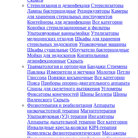
Стерилизация и дезинфекция
Стерилизаторы
Лампы бактерицидные
Рециркуляторы
Камеры
для хранения стерильных инструментов
Контейнеры для дезинфекции
Все категории
Коробки стерилизационные и фильтры
Ультразвуковые ванны/мойки
Утилизаторы
медицинских отходов
Шкафы для хранения
стерильных эндоскопов
Упаковочные машины
Шкафы сушильные
Облучатели бактерицидные
Мойки для эндоскопов
Кипятильники
дезинфекционные
Скрыть
Травматология и ортопедия
Бандажи Стремена
Павлика
Измерители и метчики
Молотки
Петли
Глиссона
Повязки косыночные
Все категории
Пояса
Приборы опорно-двигательного аппарата
Спицы для скелетного вытяжения
Угломеры
Фиксаторы конечностей
Шины Беллера
Шины
Виленского
Скрыть
Физиотерапия и реабилитация
Аппараты
низкочастотной терапии
Магнитотерапия
Ультразвуковая (УЗ) терапия
Ингаляторы
Аппараты дыхательной терапии
Все категории
Инвалидные кресла-коляски
КВЧ-терапия
Комплексы физиотерапевтические
Массажеры