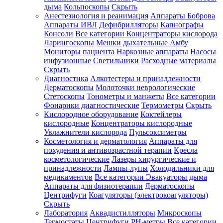
дыма
Кольпоскопы
Скрыть
Анестезиология и реанимация
Аппараты Боброва
Аппараты ИВЛ
Дефибрилляторы
Капнографы
Консоли
Все категории
Концентраторы кислорода
Ларингоскопы
Мешки дыхательные Амбу
Мониторы пациента
Наркозные аппараты
Насосы
инфузионные
Светильники
Расходные материалы
Скрыть
Диагностика
Алкотестеры и принадлежности
Дерматоскопы
Молоточки неврологические
Стетоскопы
Тонометры и манжеты
Все категории
Фонарики диагностические
Термометры
Скрыть
Кислородное оборудование
Коктейлеры
кислородные
Концентраторы кислородные
Увлажнители кислорода
Пульсоксиметры
Косметология и дерматология
Аппараты для
похудения и антивозрастной терапии
Кресла
косметологические
Лазеры хирургические и
принадлежности
Лампы-лупы
Холодильники для
медикаментов
Все категории
Эвакуаторы дыма
Аппараты для физиотерапии
Дерматоскопы
Центрифуги
Коагуляторы (электрокоагуляторы)
Скрыть
Лаборатория
Аквадистилляторы
Микроскопы
Термостаты
Центрифуги
PH-метры
Все категории