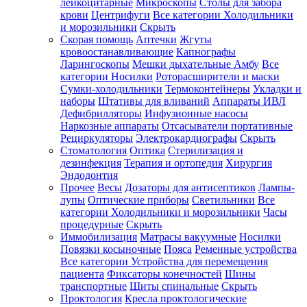
лейкоцитарные
Микроскопы
Столы для забора
крови
Центрифуги
Все категории
Холодильники
и морозильники
Скрыть
Скорая помощь
Аптечки
Жгуты
кровоостанавливающие
Капнографы
Ларингоскопы
Мешки дыхательные Амбу
Все
категории
Носилки
Роторасширители и маски
Сумки-холодильники
Термоконтейнеры
Укладки и
наборы
Штативы для вливаний
Аппараты ИВЛ
Дефибрилляторы
Инфузионные насосы
Наркозные аппараты
Отсасыватели портативные
Рециркуляторы
Электрокардиографы
Скрыть
Стоматология
Оптика
Стерилизация и
дезинфекция
Терапия и ортопедия
Хирургия
Эндодонтия
Прочее
Весы
Дозаторы для антисептиков
Лампы-
лупы
Оптические приборы
Светильники
Все
категории
Холодильники и морозильники
Часы
процедурные
Скрыть
Иммобилизация
Матрасы вакуумные
Носилки
Повязки косыночные
Пояса
Ременные устройства
Все категории
Устройства для перемещения
пациента
Фиксаторы конечностей
Шины
транспортные
Щиты спинальные
Скрыть
Проктология
Кресла проктологические