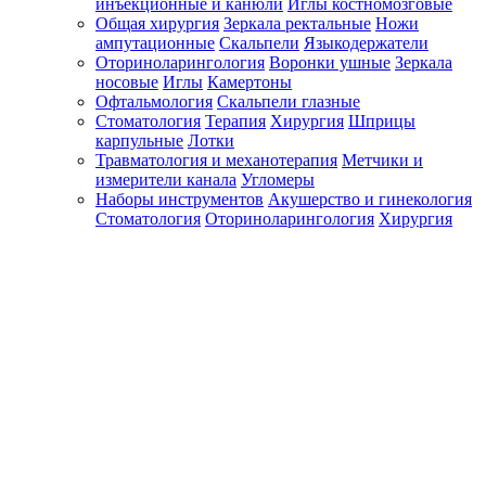
инъекционные и канюли
Иглы костномозговые
Общая хирургия
Зеркала ректальные
Ножи
ампутационные
Скальпели
Языкодержатели
Оториноларингология
Воронки ушные
Зеркала
носовые
Иглы
Камертоны
Офтальмология
Скальпели глазные
Стоматология
Терапия
Хирургия
Шприцы
карпульные
Лотки
Травматология и механотерапия
Метчики и
измерители канала
Угломеры
Наборы инструментов
Акушерство и гинекология
Стоматология
Оториноларингология
Хирургия