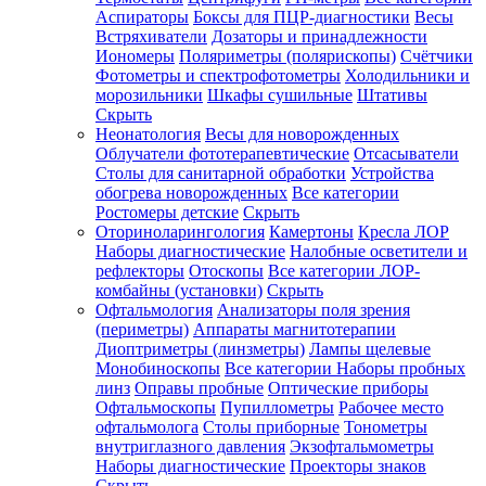
Аспираторы
Боксы для ПЦР-диагностики
Весы
Встряхиватели
Дозаторы и принадлежности
Иономеры
Поляриметры (полярископы)
Счётчики
Фотометры и спектрофотометры
Холодильники и
морозильники
Шкафы сушильные
Штативы
Скрыть
Неонатология
Весы для новорожденных
Облучатели фототерапевтические
Отсасыватели
Столы для санитарной обработки
Устройства
обогрева новорожденных
Все категории
Ростомеры детские
Скрыть
Оториноларингология
Камертоны
Кресла ЛОР
Наборы диагностические
Налобные осветители и
рефлекторы
Отоскопы
Все категории
ЛОР-
комбайны (установки)
Скрыть
Офтальмология
Анализаторы поля зрения
(периметры)
Аппараты магнитотерапии
Диоптриметры (линзметры)
Лампы щелевые
Монобиноскопы
Все категории
Наборы пробных
линз
Оправы пробные
Оптические приборы
Офтальмоскопы
Пупиллометры
Рабочее место
офтальмолога
Столы приборные
Тонометры
внутриглазного давления
Экзофтальмометры
Наборы диагностические
Проекторы знаков
Скрыть