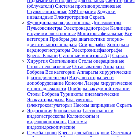
Подъемники и подвесы для больных
Светотерапия
(облучатели)
Системы противопролежневые
Стулья санитарные
УВЧ терапия
Ходунки
инвалидные
Электротерапия
Скрыть
Функциональная диагностика
Динамометры
Пульсоксиметры
Электрокардиографы
Калиперы
и рулетки электронные
Мониторы фетальные
Все
категории
Приборы для диагностики опорно-
двигательного аппарата
Спирографы
Холтеры и
кардиорегистраторы
Электроэнцефалографы
Кресла Барани
Суточные мониторы АД
Скрыть
Хирургия
Светильники
Столы операционные
Столы перевязочные
Отсасыватели
Аппараты
Боброва
Все категории
Аппараты хирургические
(физиодиспенсеры)
Визуализаторы вен и
допоборудование
Консоли
Лазеры хирургические
и принадлежности
Приборы вакуумной терапии
Столы Боброва
Турникеты пневматические
Эвакуаторы дыма
Коагуляторы
(электрокоагуляторы)
Насосы шприцевые
Скрыть
Эндоскопия
Бронхоскопы
Гастроскопы и
видеогастроскопы
Колоноскопы и
видеоколоноскопы
Системы
видеоэндоскопические
Служба крови
Кресла для забора крови
Счетчики