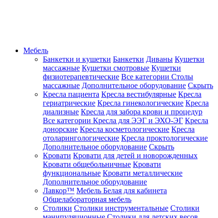
Мебель
Банкетки и кушетки
Банкетки
Диваны
Кушетки
массажные
Кушетки смотровые
Кушетки
физиотерапевтические
Все категории
Столы
массажные
Дополнительное оборудование
Скрыть
Кресла пациента
Кресла вестибулярные
Кресла
гериатрические
Кресла гинекологические
Кресла
диализные
Кресла для забора крови и процедур
Все категории
Кресла для ЭЭГ и ЭХО-ЭГ
Кресла
донорские
Кресла косметологические
Кресла
отоларингологические
Кресла проктологические
Дополнительное оборудование
Скрыть
Кровати
Кровати для детей и новорожденных
Кровати общебольничные
Кровати
функциональные
Кровати металлические
Дополнительное оборудование
Лавкор™
Мебель Белая для кабинета
Общелабораторная мебель
Столики
Столики инструментальные
Столики
манипуляционные
Столики для детских весов