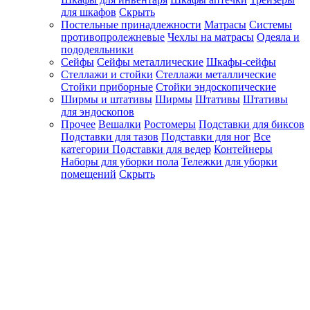
для шкафов
Скрыть
Постельные принадлежности
Матрасы
Системы
противопролежневые
Чехлы на матрасы
Одеяла и
пододеяльники
Сейфы
Сейфы металлические
Шкафы-сейфы
Стеллажи и стойки
Стеллажи металлические
Стойки приборные
Стойки эндоскопические
Ширмы и штативы
Ширмы
Штативы
Штативы
для эндоскопов
Прочее
Вешалки
Ростомеры
Подставки для биксов
Подставки для тазов
Подставки для ног
Все
категории
Подставки для ведер
Контейнеры
Наборы для уборки пола
Тележки для уборки
помещений
Скрыть