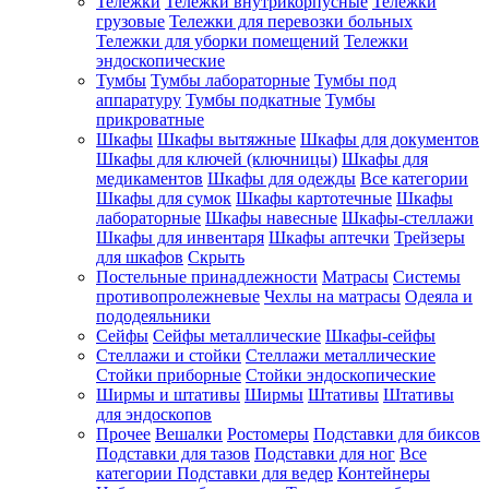
Тележки
Тележки внутрикорпусные
Тележки
грузовые
Тележки для перевозки больных
Тележки для уборки помещений
Тележки
эндоскопические
Тумбы
Тумбы лабораторные
Тумбы под
аппаратуру
Тумбы подкатные
Тумбы
прикроватные
Шкафы
Шкафы вытяжные
Шкафы для документов
Шкафы для ключей (ключницы)
Шкафы для
медикаментов
Шкафы для одежды
Все категории
Шкафы для сумок
Шкафы картотечные
Шкафы
лабораторные
Шкафы навесные
Шкафы-стеллажи
Шкафы для инвентаря
Шкафы аптечки
Трейзеры
для шкафов
Скрыть
Постельные принадлежности
Матрасы
Системы
противопролежневые
Чехлы на матрасы
Одеяла и
пододеяльники
Сейфы
Сейфы металлические
Шкафы-сейфы
Стеллажи и стойки
Стеллажи металлические
Стойки приборные
Стойки эндоскопические
Ширмы и штативы
Ширмы
Штативы
Штативы
для эндоскопов
Прочее
Вешалки
Ростомеры
Подставки для биксов
Подставки для тазов
Подставки для ног
Все
категории
Подставки для ведер
Контейнеры