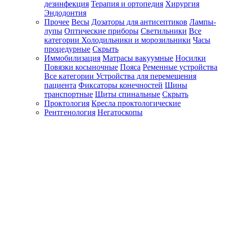
дезинфекция
Терапия и ортопедия
Хирургия
Эндодонтия
Прочее
Весы
Дозаторы для антисептиков
Лампы-
лупы
Оптические приборы
Светильники
Все
категории
Холодильники и морозильники
Часы
процедурные
Скрыть
Иммобилизация
Матрасы вакуумные
Носилки
Повязки косыночные
Пояса
Ременные устройства
Все категории
Устройства для перемещения
пациента
Фиксаторы конечностей
Шины
транспортные
Щиты спинальные
Скрыть
Проктология
Кресла проктологические
Рентгенология
Негатоскопы