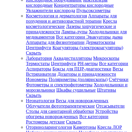
кислородные
Концентраторы кислородные
Увлажнители кислорода
Пульсоксиметры
Косметология и дерматология
Аппараты для
Зарегистрироваться
похудения и антивозрастной терапии
Кресла
косметологические
Лазеры хирургические и
принадлежности
Лампы-лупы
Холодильники для
медикаментов
Все категории
Эвакуаторы дыма
Аппараты для физиотерапии
Дерматоскопы
Зачем
Центрифуги
Коагуляторы (электрокоагуляторы)
регистрироваться?
Скрыть
Лаборатория
Аквадистилляторы
Микроскопы
Все
Термостаты
Центрифуги
PH-метры
Все категории
покупки
в
Аспираторы
Боксы для ПЦР-диагностики
Весы
одном
Встряхиватели
Дозаторы и принадлежности
месте
Иономеры
Поляриметры (полярископы)
Счётчики
Личный
Фотометры и спектрофотометры
Холодильники и
менеджер
морозильники
Шкафы сушильные
Штативы
Отслеживание
Скрыть
статуса
Неонатология
Весы для новорожденных
заказа
Облучатели фототерапевтические
Отсасыватели
Столы для санитарной обработки
Устройства
обогрева новорожденных
Все категории
Ростомеры детские
Скрыть
Оториноларингология
Камертоны
Кресла ЛОР