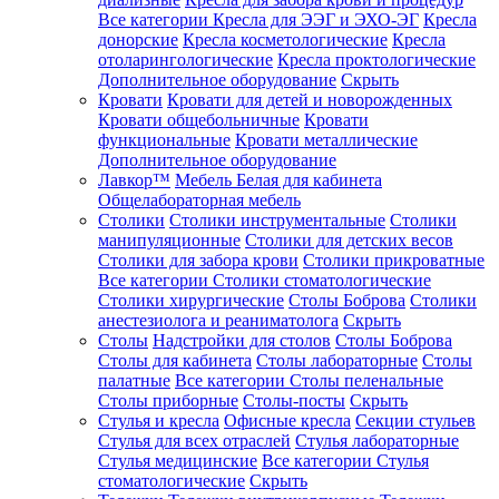
Все категории
Кресла для ЭЭГ и ЭХО-ЭГ
Кресла
донорские
Кресла косметологические
Кресла
отоларингологические
Кресла проктологические
Дополнительное оборудование
Скрыть
Кровати
Кровати для детей и новорожденных
Кровати общебольничные
Кровати
функциональные
Кровати металлические
Дополнительное оборудование
Лавкор™
Мебель Белая для кабинета
Общелабораторная мебель
Столики
Столики инструментальные
Столики
манипуляционные
Столики для детских весов
Столики для забора крови
Столики прикроватные
Все категории
Столики стоматологические
Столики хирургические
Столы Боброва
Столики
анестезиолога и реаниматолога
Скрыть
Столы
Надстройки для столов
Столы Боброва
Столы для кабинета
Столы лабораторные
Столы
палатные
Все категории
Столы пеленальные
Столы приборные
Столы-посты
Скрыть
Стулья и кресла
Офисные кресла
Секции стульев
Стулья для всех отраслей
Стулья лабораторные
Стулья медицинские
Все категории
Стулья
стоматологические
Скрыть