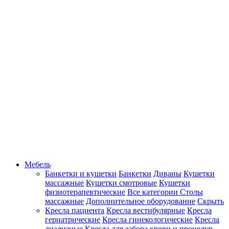
Мебель
Банкетки и кушетки
Банкетки
Диваны
Кушетки
массажные
Кушетки смотровые
Кушетки
физиотерапевтические
Все категории
Столы
массажные
Дополнительное оборудование
Скрыть
Кресла пациента
Кресла вестибулярные
Кресла
гериатрические
Кресла гинекологические
Кресла
диализные
Кресла для забора крови и процедур