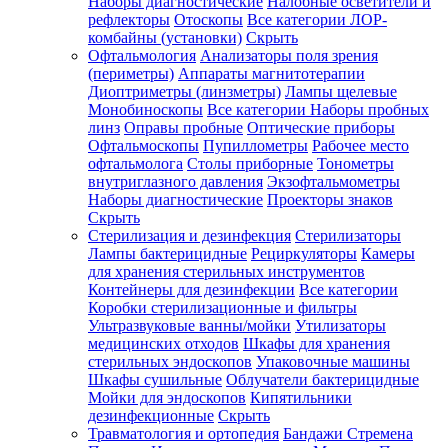
Наборы диагностические
Налобные осветители и
рефлекторы
Отоскопы
Все категории
ЛОР-
комбайны (установки)
Скрыть
Офтальмология
Анализаторы поля зрения
(периметры)
Аппараты магнитотерапии
Диоптриметры (линзметры)
Лампы щелевые
Монобиноскопы
Все категории
Наборы пробных
линз
Оправы пробные
Оптические приборы
Офтальмоскопы
Пупиллометры
Рабочее место
офтальмолога
Столы приборные
Тонометры
внутриглазного давления
Экзофтальмометры
Наборы диагностические
Проекторы знаков
Скрыть
Стерилизация и дезинфекция
Стерилизаторы
Лампы бактерицидные
Рециркуляторы
Камеры
для хранения стерильных инструментов
Контейнеры для дезинфекции
Все категории
Коробки стерилизационные и фильтры
Ультразвуковые ванны/мойки
Утилизаторы
медицинских отходов
Шкафы для хранения
стерильных эндоскопов
Упаковочные машины
Шкафы сушильные
Облучатели бактерицидные
Мойки для эндоскопов
Кипятильники
дезинфекционные
Скрыть
Травматология и ортопедия
Бандажи Стремена