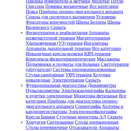
Павлика
Измерители и метчики
Молотки
Петли
Глиссона
Повязки косыночные
Все категории
Пояса
Приборы опорно-двигательного аппарата
Спицы для скелетного вытяжения
Угломеры
Фиксаторы конечностей
Шины Беллера
Шины
Виленского
Скрыть
Физиотерапия и реабилитация
Аппараты
низкочастотной терапии
Магнитотерапия
Ультразвуковая (УЗ) терапия
Ингаляторы
Аппараты дыхательной терапии
Все категории
Инвалидные кресла-коляски
КВЧ-терапия
Комплексы физиотерапевтические
Массажеры
Подъемники и подвесы для больных
Светотерапия
(облучатели)
Системы противопролежневые
Стулья санитарные
УВЧ терапия
Ходунки
инвалидные
Электротерапия
Скрыть
Функциональная диагностика
Динамометры
Пульсоксиметры
Электрокардиографы
Калиперы
и рулетки электронные
Мониторы фетальные
Все
категории
Приборы для диагностики опорно-
двигательного аппарата
Спирографы
Холтеры и
кардиорегистраторы
Электроэнцефалографы
Кресла Барани
Суточные мониторы АД
Скрыть
Хирургия
Светильники
Столы операционные
Столы перевязочные
Отсасыватели
Аппараты