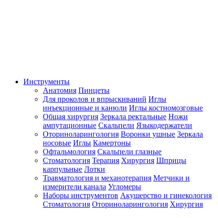
Инструменты
Анатомия
Пинцеты
Для проколов и впрыскиваний
Иглы
инъекционные и канюли
Иглы костномозговые
Общая хирургия
Зеркала ректальные
Ножи
ампутационные
Скальпели
Языкодержатели
Оториноларингология
Воронки ушные
Зеркала
носовые
Иглы
Камертоны
Офтальмология
Скальпели глазные
Стоматология
Терапия
Хирургия
Шприцы
карпульные
Лотки
Травматология и механотерапия
Метчики и
измерители канала
Угломеры
Наборы инструментов
Акушерство и гинекология
Стоматология
Оториноларингология
Хирургия