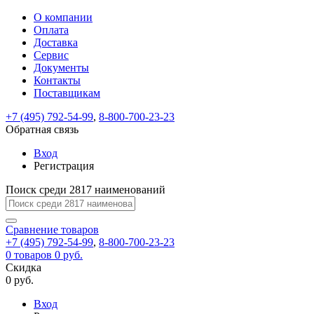
О компании
Восстановление
Обратная
Вход
Регистрация
Оплата
пароля
связь
На
Доставка
вашу
Сервис
почту
Только
Только
Документы
test@example.com
для
для
Ваше
Введите
Заполните
отправлена
ИП
ИП
Контакты
новый
Пароль
На
сообщение
форму.
ссылка.
и
и
пароль
Поставщикам
успешно
вашу
успешно
юр.
юр.
Перейдите
отправлено.
лиц
лиц
восстановлен
почту
Мы
+7 (495) 792-54-99
,
8-800-700-23-23
по
test@test.ru
ней
отправим
Обратная связь
для
отправлена
вам
завершения
ссылка.
Вход
регистрации.
ссылку
Регистрация
Войти
на
указанный
Перейдите
Сообщение
Поиск среди 2817 наименований
Ок
электронный
по
адрес,
ней
перейдя
Сравнение
для
товаров
по
+7 (495) 792-54-99
,
8-800-700-23-23
смены
Запомнить
Забыли
0
товаров
которой
0 руб.
пароля.
меня
пароль?
Сменить
Скидка
вы
0 руб.
сможете
пароль
Я принимаю условия
Войти
задать
пользовательского
Вход
новый
соглашения
и