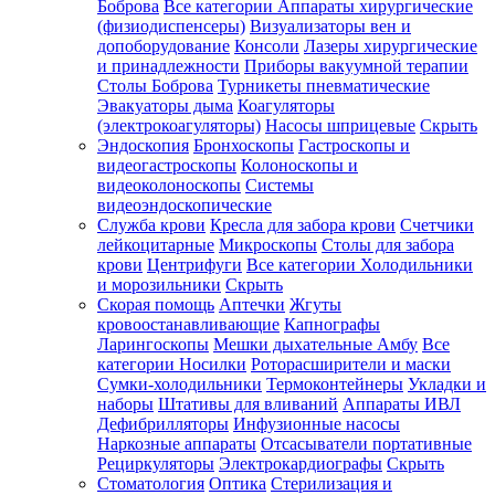
Боброва
Все категории
Аппараты хирургические
(физиодиспенсеры)
Визуализаторы вен и
допоборудование
Консоли
Лазеры хирургические
и принадлежности
Приборы вакуумной терапии
Столы Боброва
Турникеты пневматические
Эвакуаторы дыма
Коагуляторы
(электрокоагуляторы)
Насосы шприцевые
Скрыть
Эндоскопия
Бронхоскопы
Гастроскопы и
видеогастроскопы
Колоноскопы и
видеоколоноскопы
Системы
видеоэндоскопические
Служба крови
Кресла для забора крови
Счетчики
лейкоцитарные
Микроскопы
Столы для забора
крови
Центрифуги
Все категории
Холодильники
и морозильники
Скрыть
Скорая помощь
Аптечки
Жгуты
кровоостанавливающие
Капнографы
Ларингоскопы
Мешки дыхательные Амбу
Все
категории
Носилки
Роторасширители и маски
Сумки-холодильники
Термоконтейнеры
Укладки и
наборы
Штативы для вливаний
Аппараты ИВЛ
Дефибрилляторы
Инфузионные насосы
Наркозные аппараты
Отсасыватели портативные
Рециркуляторы
Электрокардиографы
Скрыть
Стоматология
Оптика
Стерилизация и