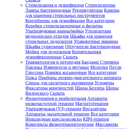
Стерилизация и дезинфекция
Стерилизаторы
Лампы бактерицидные
Рециркуляторы
Камеры
для хранения стерильных инструментов
Контейнеры для дезинфекции
Все категории
Коробки стерилизационные и фильтры
Ультразвуковые ванны/мойки
Утилизаторы
медицинских отходов
Шкафы для хранения
стерильных эндоскопов
Упаковочные машины
Шкафы сушильные
Облучатели бактерицидные
Мойки для эндоскопов
Кипятильники
дезинфекционные
Скрыть
Травматология и ортопедия
Бандажи Стремена
Павлика
Измерители и метчики
Молотки
Петли
Глиссона
Повязки косыночные
Все категории
Пояса
Приборы опорно-двигательного аппарата
Спицы для скелетного вытяжения
Угломеры
Фиксаторы конечностей
Шины Беллера
Шины
Виленского
Скрыть
Физиотерапия и реабилитация
Аппараты
низкочастотной терапии
Магнитотерапия
Ультразвуковая (УЗ) терапия
Ингаляторы
Аппараты дыхательной терапии
Все категории
Инвалидные кресла-коляски
КВЧ-терапия
Комплексы физиотерапевтические
Массажеры