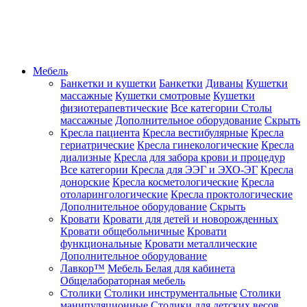
Мебель
Банкетки и кушетки
Банкетки
Диваны
Кушетки
массажные
Кушетки смотровые
Кушетки
физиотерапевтические
Все категории
Столы
массажные
Дополнительное оборудование
Скрыть
Кресла пациента
Кресла вестибулярные
Кресла
гериатрические
Кресла гинекологические
Кресла
диализные
Кресла для забора крови и процедур
Все категории
Кресла для ЭЭГ и ЭХО-ЭГ
Кресла
донорские
Кресла косметологические
Кресла
отоларингологические
Кресла проктологические
Дополнительное оборудование
Скрыть
Кровати
Кровати для детей и новорожденных
Кровати общебольничные
Кровати
функциональные
Кровати металлические
Дополнительное оборудование
Лавкор™
Мебель Белая для кабинета
Общелабораторная мебель
Столики
Столики инструментальные
Столики
манипуляционные
Столики для детских весов