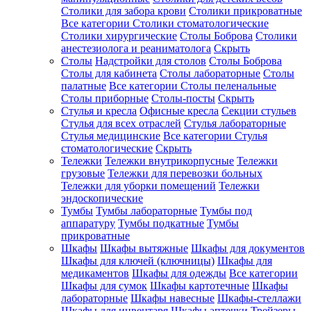
Столики для забора крови
Столики прикроватные
Все категории
Столики стоматологические
Столики хирургические
Столы Боброва
Столики
анестезиолога и реаниматолога
Скрыть
Столы
Надстройки для столов
Столы Боброва
Столы для кабинета
Столы лабораторные
Столы
палатные
Все категории
Столы пеленальные
Столы приборные
Столы-посты
Скрыть
Стулья и кресла
Офисные кресла
Секции стульев
Стулья для всех отраслей
Стулья лабораторные
Стулья медицинские
Все категории
Стулья
стоматологические
Скрыть
Тележки
Тележки внутрикорпусные
Тележки
грузовые
Тележки для перевозки больных
Тележки для уборки помещений
Тележки
эндоскопические
Тумбы
Тумбы лабораторные
Тумбы под
аппаратуру
Тумбы подкатные
Тумбы
прикроватные
Шкафы
Шкафы вытяжные
Шкафы для документов
Шкафы для ключей (ключницы)
Шкафы для
медикаментов
Шкафы для одежды
Все категории
Шкафы для сумок
Шкафы картотечные
Шкафы
лабораторные
Шкафы навесные
Шкафы-стеллажи
Шкафы для инвентаря
Шкафы аптечки
Трейзеры