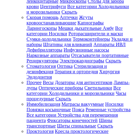
лейкоцитарные
Микроскопы
Столы для забора
крови
Центрифуги
Все категории
Холодильники
и морозильники
Скрыть
Скорая помощь
Аптечки
Жгуты
кровоостанавливающие
Капнографы
Ларингоскопы
Мешки дыхательные Амбу
Все
категории
Носилки
Роторасширители и маски
Сумки-холодильники
Термоконтейнеры
Укладки и
наборы
Штативы для вливаний
Аппараты ИВЛ
Дефибрилляторы
Инфузионные насосы
Наркозные аппараты
Отсасыватели портативные
Рециркуляторы
Электрокардиографы
Скрыть
Стоматология
Оптика
Стерилизация и
дезинфекция
Терапия и ортопедия
Хирургия
Эндодонтия
Прочее
Весы
Дозаторы для антисептиков
Лампы-
лупы
Оптические приборы
Светильники
Все
категории
Холодильники и морозильники
Часы
процедурные
Скрыть
Иммобилизация
Матрасы вакуумные
Носилки
Повязки косыночные
Пояса
Ременные устройства
Все категории
Устройства для перемещения
пациента
Фиксаторы конечностей
Шины
транспортные
Щиты спинальные
Скрыть
Проктология
Кресла проктологические