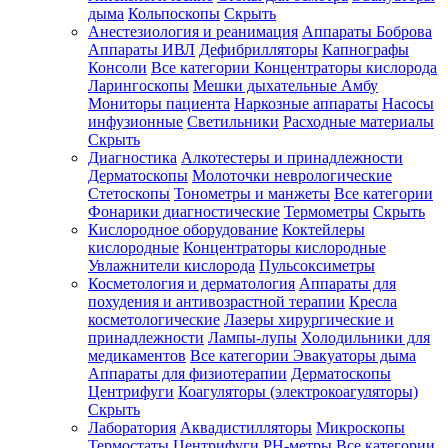
дыма
Кольпоскопы
Скрыть
Анестезиология и реанимация
Аппараты Боброва
Аппараты ИВЛ
Дефибрилляторы
Капнографы
Консоли
Все категории
Концентраторы кислорода
Ларингоскопы
Мешки дыхательные Амбу
Мониторы пациента
Наркозные аппараты
Насосы
инфузионные
Светильники
Расходные материалы
Скрыть
Диагностика
Алкотестеры и принадлежности
Дерматоскопы
Молоточки неврологические
Стетоскопы
Тонометры и манжеты
Все категории
Фонарики диагностические
Термометры
Скрыть
Кислородное оборудование
Коктейлеры
кислородные
Концентраторы кислородные
Увлажнители кислорода
Пульсоксиметры
Косметология и дерматология
Аппараты для
похудения и антивозрастной терапии
Кресла
косметологические
Лазеры хирургические и
принадлежности
Лампы-лупы
Холодильники для
медикаментов
Все категории
Эвакуаторы дыма
Аппараты для физиотерапии
Дерматоскопы
Центрифуги
Коагуляторы (электрокоагуляторы)
Скрыть
Лаборатория
Аквадистилляторы
Микроскопы
Термостаты
Центрифуги
PH-метры
Все категории