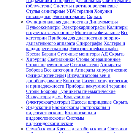
Подъемники и подвесы для больных
Светотерапия
(облучатели)
Системы противопролежневые
Стулья санитарные
УВЧ терапия
Ходунки
инвалидные
Электротерапия
Скрыть
Функциональная диагностика
Динамометры
Пульсоксиметры
Электрокардиографы
Калиперы
и рулетки электронные
Мониторы фетальные
Все
категории
Приборы для диагностики опорно-
двигательного аппарата
Спирографы
Холтеры и
кардиорегистраторы
Электроэнцефалографы
Кресла Барани
Суточные мониторы АД
Скрыть
Хирургия
Светильники
Столы операционные
Столы перевязочные
Отсасыватели
Аппараты
Боброва
Все категории
Аппараты хирургические
(физиодиспенсеры)
Визуализаторы вен и
допоборудование
Консоли
Лазеры хирургические
и принадлежности
Приборы вакуумной терапии
Столы Боброва
Турникеты пневматические
Эвакуаторы дыма
Коагуляторы
(электрокоагуляторы)
Насосы шприцевые
Скрыть
Эндоскопия
Бронхоскопы
Гастроскопы и
видеогастроскопы
Колоноскопы и
видеоколоноскопы
Системы
видеоэндоскопические
Служба крови
Кресла для забора крови
Счетчики