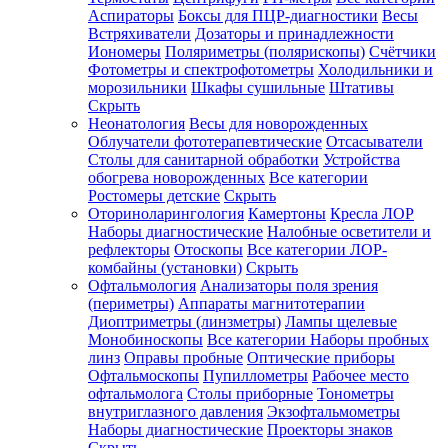
Аспираторы
Боксы для ПЦР-диагностики
Весы
Встряхиватели
Дозаторы и принадлежности
Иономеры
Поляриметры (полярископы)
Счётчики
Фотометры и спектрофотометры
Холодильники и
морозильники
Шкафы сушильные
Штативы
Скрыть
Неонатология
Весы для новорожденных
Облучатели фототерапевтические
Отсасыватели
Столы для санитарной обработки
Устройства
обогрева новорожденных
Все категории
Ростомеры детские
Скрыть
Оториноларингология
Камертоны
Кресла ЛОР
Наборы диагностические
Налобные осветители и
рефлекторы
Отоскопы
Все категории
ЛОР-
комбайны (установки)
Скрыть
Офтальмология
Анализаторы поля зрения
(периметры)
Аппараты магнитотерапии
Диоптриметры (линзметры)
Лампы щелевые
Монобиноскопы
Все категории
Наборы пробных
линз
Оправы пробные
Оптические приборы
Офтальмоскопы
Пупиллометры
Рабочее место
офтальмолога
Столы приборные
Тонометры
внутриглазного давления
Экзофтальмометры
Наборы диагностические
Проекторы знаков
Скрыть