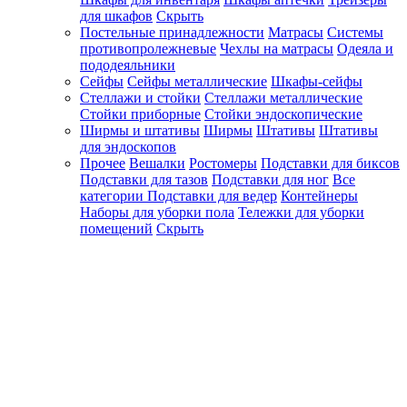
для шкафов
Скрыть
Постельные принадлежности
Матрасы
Системы
противопролежневые
Чехлы на матрасы
Одеяла и
пододеяльники
Сейфы
Сейфы металлические
Шкафы-сейфы
Стеллажи и стойки
Стеллажи металлические
Стойки приборные
Стойки эндоскопические
Ширмы и штативы
Ширмы
Штативы
Штативы
для эндоскопов
Прочее
Вешалки
Ростомеры
Подставки для биксов
Подставки для тазов
Подставки для ног
Все
категории
Подставки для ведер
Контейнеры
Наборы для уборки пола
Тележки для уборки
помещений
Скрыть