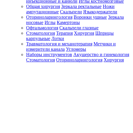
инъекционные и канюли
Иглы костномозговые
Общая хирургия
Зеркала ректальные
Ножи
ампутационные
Скальпели
Языкодержатели
Оториноларингология
Воронки ушные
Зеркала
носовые
Иглы
Камертоны
Офтальмология
Скальпели глазные
Стоматология
Терапия
Хирургия
Шприцы
карпульные
Лотки
Травматология и механотерапия
Метчики и
измерители канала
Угломеры
Наборы инструментов
Акушерство и гинекология
Стоматология
Оториноларингология
Хирургия