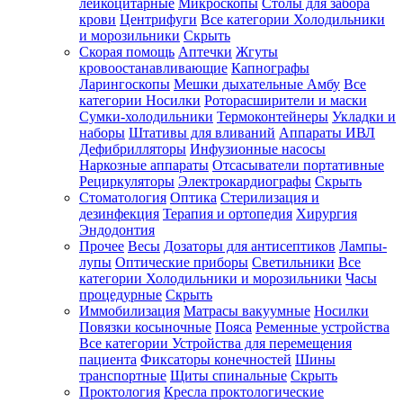
лейкоцитарные
Микроскопы
Столы для забора
крови
Центрифуги
Все категории
Холодильники
и морозильники
Скрыть
Скорая помощь
Аптечки
Жгуты
кровоостанавливающие
Капнографы
Ларингоскопы
Мешки дыхательные Амбу
Все
категории
Носилки
Роторасширители и маски
Сумки-холодильники
Термоконтейнеры
Укладки и
наборы
Штативы для вливаний
Аппараты ИВЛ
Дефибрилляторы
Инфузионные насосы
Наркозные аппараты
Отсасыватели портативные
Рециркуляторы
Электрокардиографы
Скрыть
Стоматология
Оптика
Стерилизация и
дезинфекция
Терапия и ортопедия
Хирургия
Эндодонтия
Прочее
Весы
Дозаторы для антисептиков
Лампы-
лупы
Оптические приборы
Светильники
Все
категории
Холодильники и морозильники
Часы
процедурные
Скрыть
Иммобилизация
Матрасы вакуумные
Носилки
Повязки косыночные
Пояса
Ременные устройства
Все категории
Устройства для перемещения
пациента
Фиксаторы конечностей
Шины
транспортные
Щиты спинальные
Скрыть
Проктология
Кресла проктологические