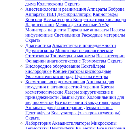
дыма
Кольпоскопы
Скрыть
Анестезиология и реанимация
Аппараты Боброва
Аппараты ИВЛ
Дефибрилляторы
Капнографы
Консоли
Все категории
Концентраторы кислорода
Ларингоскопы
Мешки дыхательные Амбу
Мониторы пациента
Наркозные аппараты
Насосы
инфузионные
Светильники
Расходные материалы
Скрыть
Диагностика
Алкотестеры и принадлежности
Дерматоскопы
Молоточки неврологические
Стетоскопы
Тонометры и манжеты
Все категории
Фонарики диагностические
Термометры
Скрыть
Кислородное оборудование
Коктейлеры
кислородные
Концентраторы кислородные
Увлажнители кислорода
Пульсоксиметры
Косметология и дерматология
Аппараты для
похудения и антивозрастной терапии
Кресла
косметологические
Лазеры хирургические и
принадлежности
Лампы-лупы
Холодильники для
медикаментов
Все категории
Эвакуаторы дыма
Аппараты для физиотерапии
Дерматоскопы
Центрифуги
Коагуляторы (электрокоагуляторы)
Скрыть
Лаборатория
Аквадистилляторы
Микроскопы
Термостаты
Центрифуги
PH-метры
Все категории