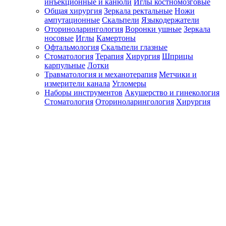
инъекционные и канюли
Иглы костномозговые
Общая хирургия
Зеркала ректальные
Ножи
ампутационные
Скальпели
Языкодержатели
Оториноларингология
Воронки ушные
Зеркала
носовые
Иглы
Камертоны
Офтальмология
Скальпели глазные
Стоматология
Терапия
Хирургия
Шприцы
карпульные
Лотки
Травматология и механотерапия
Метчики и
измерители канала
Угломеры
Наборы инструментов
Акушерство и гинекология
Стоматология
Оториноларингология
Хирургия