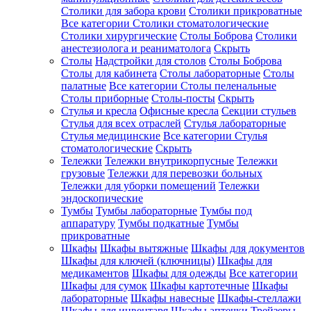
Столики для забора крови
Столики прикроватные
Все категории
Столики стоматологические
Столики хирургические
Столы Боброва
Столики
анестезиолога и реаниматолога
Скрыть
Столы
Надстройки для столов
Столы Боброва
Столы для кабинета
Столы лабораторные
Столы
палатные
Все категории
Столы пеленальные
Столы приборные
Столы-посты
Скрыть
Стулья и кресла
Офисные кресла
Секции стульев
Стулья для всех отраслей
Стулья лабораторные
Стулья медицинские
Все категории
Стулья
стоматологические
Скрыть
Тележки
Тележки внутрикорпусные
Тележки
грузовые
Тележки для перевозки больных
Тележки для уборки помещений
Тележки
эндоскопические
Тумбы
Тумбы лабораторные
Тумбы под
аппаратуру
Тумбы подкатные
Тумбы
прикроватные
Шкафы
Шкафы вытяжные
Шкафы для документов
Шкафы для ключей (ключницы)
Шкафы для
медикаментов
Шкафы для одежды
Все категории
Шкафы для сумок
Шкафы картотечные
Шкафы
лабораторные
Шкафы навесные
Шкафы-стеллажи
Шкафы для инвентаря
Шкафы аптечки
Трейзеры