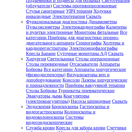
Подъемники и подвесы для больных
Светотерапия
(облучатели)
Системы противопролежневые
Стулья санитарные
УВЧ терапия
Ходунки
инвалидные
Электротерапия
Скрыть
Функциональная диагностика
Динамометры
Пульсоксиметры
Электрокардиографы
Калиперы
и рулетки электронные
Мониторы фетальные
Все
категории
Приборы для диагностики опорно-
двигательного аппарата
Спирографы
Холтеры и
кардиорегистраторы
Электроэнцефалографы
Кресла Барани
Суточные мониторы АД
Скрыть
Хирургия
Светильники
Столы операционные
Столы перевязочные
Отсасыватели
Аппараты
Боброва
Все категории
Аппараты хирургические
(физиодиспенсеры)
Визуализаторы вен и
допоборудование
Консоли
Лазеры хирургические
и принадлежности
Приборы вакуумной терапии
Столы Боброва
Турникеты пневматические
Эвакуаторы дыма
Коагуляторы
(электрокоагуляторы)
Насосы шприцевые
Скрыть
Эндоскопия
Бронхоскопы
Гастроскопы и
видеогастроскопы
Колоноскопы и
видеоколоноскопы
Системы
видеоэндоскопические
Служба крови
Кресла для забора крови
Счетчики