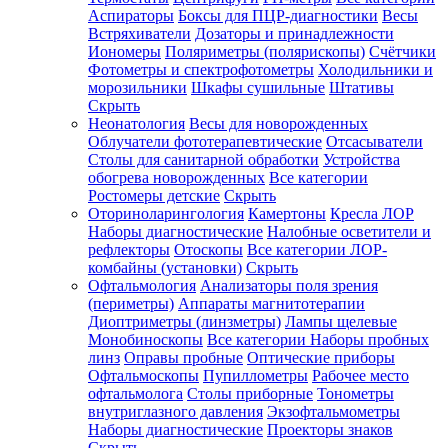
Аспираторы
Боксы для ПЦР-диагностики
Весы
Встряхиватели
Дозаторы и принадлежности
Иономеры
Поляриметры (полярископы)
Счётчики
Фотометры и спектрофотометры
Холодильники и
морозильники
Шкафы сушильные
Штативы
Скрыть
Неонатология
Весы для новорожденных
Облучатели фототерапевтические
Отсасыватели
Столы для санитарной обработки
Устройства
обогрева новорожденных
Все категории
Ростомеры детские
Скрыть
Оториноларингология
Камертоны
Кресла ЛОР
Наборы диагностические
Налобные осветители и
рефлекторы
Отоскопы
Все категории
ЛОР-
комбайны (установки)
Скрыть
Офтальмология
Анализаторы поля зрения
(периметры)
Аппараты магнитотерапии
Диоптриметры (линзметры)
Лампы щелевые
Монобиноскопы
Все категории
Наборы пробных
линз
Оправы пробные
Оптические приборы
Офтальмоскопы
Пупиллометры
Рабочее место
офтальмолога
Столы приборные
Тонометры
внутриглазного давления
Экзофтальмометры
Наборы диагностические
Проекторы знаков
Скрыть