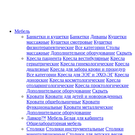
Мебель
Банкетки и кушетки
Банкетки
Диваны
Кушетки
массажные
Кушетки смотровые
Кушетки
физиотерапевтические
Все категории
Столы
массажные
Дополнительное оборудование
Скрыть
Кресла пациента
Кресла вестибулярные
Кресла
гериатрические
Кресла гинекологические
Кресла
диализные
Кресла для забора крови и процедур
Все категории
Кресла для ЭЭГ и ЭХО-ЭГ
Кресла
донорские
Кресла косметологические
Кресла
отоларингологические
Кресла проктологические
Дополнительное оборудование
Скрыть
Кровати
Кровати для детей и новорожденных
Кровати общебольничные
Кровати
функциональные
Кровати металлические
Дополнительное оборудование
Лавкор™
Мебель Белая для кабинета
Общелабораторная мебель
Столики
Столики инструментальные
Столики
манипуляционные
Столики для детских весов