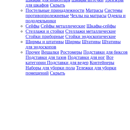
для шкафов
Скрыть
Постельные принадлежности
Матрасы
Системы
противопролежневые
Чехлы на матрасы
Одеяла и
пододеяльники
Сейфы
Сейфы металлические
Шкафы-сейфы
Стеллажи и стойки
Стеллажи металлические
Стойки приборные
Стойки эндоскопические
Ширмы и штативы
Ширмы
Штативы
Штативы
для эндоскопов
Прочее
Вешалки
Ростомеры
Подставки для биксов
Подставки для тазов
Подставки для ног
Все
категории
Подставки для ведер
Контейнеры
Наборы для уборки пола
Тележки для уборки
помещений
Скрыть