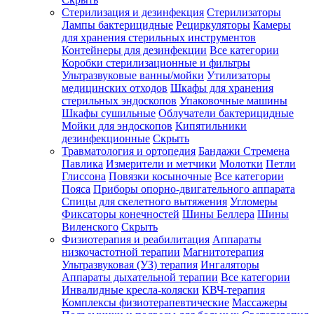
Стерилизация и дезинфекция
Стерилизаторы
Лампы бактерицидные
Рециркуляторы
Камеры
для хранения стерильных инструментов
Контейнеры для дезинфекции
Все категории
Коробки стерилизационные и фильтры
Ультразвуковые ванны/мойки
Утилизаторы
медицинских отходов
Шкафы для хранения
стерильных эндоскопов
Упаковочные машины
Шкафы сушильные
Облучатели бактерицидные
Мойки для эндоскопов
Кипятильники
дезинфекционные
Скрыть
Травматология и ортопедия
Бандажи Стремена
Павлика
Измерители и метчики
Молотки
Петли
Глиссона
Повязки косыночные
Все категории
Пояса
Приборы опорно-двигательного аппарата
Спицы для скелетного вытяжения
Угломеры
Фиксаторы конечностей
Шины Беллера
Шины
Виленского
Скрыть
Физиотерапия и реабилитация
Аппараты
низкочастотной терапии
Магнитотерапия
Ультразвуковая (УЗ) терапия
Ингаляторы
Аппараты дыхательной терапии
Все категории
Инвалидные кресла-коляски
КВЧ-терапия
Комплексы физиотерапевтические
Массажеры