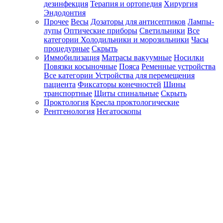
дезинфекция
Терапия и ортопедия
Хирургия
Эндодонтия
Прочее
Весы
Дозаторы для антисептиков
Лампы-
лупы
Оптические приборы
Светильники
Все
категории
Холодильники и морозильники
Часы
процедурные
Скрыть
Иммобилизация
Матрасы вакуумные
Носилки
Повязки косыночные
Пояса
Ременные устройства
Все категории
Устройства для перемещения
пациента
Фиксаторы конечностей
Шины
транспортные
Щиты спинальные
Скрыть
Проктология
Кресла проктологические
Рентгенология
Негатоскопы