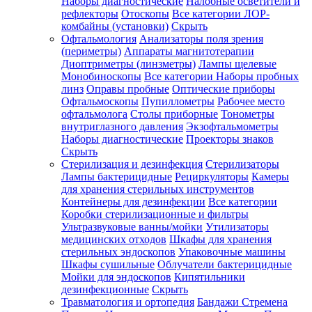
Наборы диагностические
Налобные осветители и
рефлекторы
Отоскопы
Все категории
ЛОР-
комбайны (установки)
Скрыть
Офтальмология
Анализаторы поля зрения
(периметры)
Аппараты магнитотерапии
Диоптриметры (линзметры)
Лампы щелевые
Монобиноскопы
Все категории
Наборы пробных
линз
Оправы пробные
Оптические приборы
Офтальмоскопы
Пупиллометры
Рабочее место
офтальмолога
Столы приборные
Тонометры
внутриглазного давления
Экзофтальмометры
Наборы диагностические
Проекторы знаков
Скрыть
Стерилизация и дезинфекция
Стерилизаторы
Лампы бактерицидные
Рециркуляторы
Камеры
для хранения стерильных инструментов
Контейнеры для дезинфекции
Все категории
Коробки стерилизационные и фильтры
Ультразвуковые ванны/мойки
Утилизаторы
медицинских отходов
Шкафы для хранения
стерильных эндоскопов
Упаковочные машины
Шкафы сушильные
Облучатели бактерицидные
Мойки для эндоскопов
Кипятильники
дезинфекционные
Скрыть
Травматология и ортопедия
Бандажи Стремена