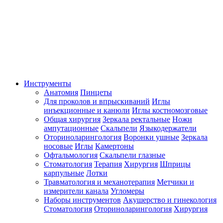
Инструменты
Анатомия
Пинцеты
Для проколов и впрыскиваний
Иглы
инъекционные и канюли
Иглы костномозговые
Общая хирургия
Зеркала ректальные
Ножи
ампутационные
Скальпели
Языкодержатели
Оториноларингология
Воронки ушные
Зеркала
носовые
Иглы
Камертоны
Офтальмология
Скальпели глазные
Стоматология
Терапия
Хирургия
Шприцы
карпульные
Лотки
Травматология и механотерапия
Метчики и
измерители канала
Угломеры
Наборы инструментов
Акушерство и гинекология
Стоматология
Оториноларингология
Хирургия