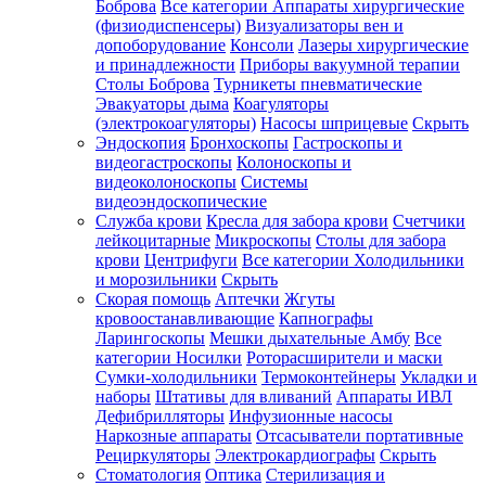
Боброва
Все категории
Аппараты хирургические
(физиодиспенсеры)
Визуализаторы вен и
допоборудование
Консоли
Лазеры хирургические
и принадлежности
Приборы вакуумной терапии
Столы Боброва
Турникеты пневматические
Эвакуаторы дыма
Коагуляторы
(электрокоагуляторы)
Насосы шприцевые
Скрыть
Эндоскопия
Бронхоскопы
Гастроскопы и
видеогастроскопы
Колоноскопы и
видеоколоноскопы
Системы
видеоэндоскопические
Служба крови
Кресла для забора крови
Счетчики
лейкоцитарные
Микроскопы
Столы для забора
крови
Центрифуги
Все категории
Холодильники
и морозильники
Скрыть
Скорая помощь
Аптечки
Жгуты
кровоостанавливающие
Капнографы
Ларингоскопы
Мешки дыхательные Амбу
Все
категории
Носилки
Роторасширители и маски
Сумки-холодильники
Термоконтейнеры
Укладки и
наборы
Штативы для вливаний
Аппараты ИВЛ
Дефибрилляторы
Инфузионные насосы
Наркозные аппараты
Отсасыватели портативные
Рециркуляторы
Электрокардиографы
Скрыть
Стоматология
Оптика
Стерилизация и