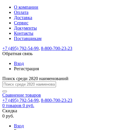
О компании
Восстановление
Обратная
Вход
Регистрация
Оплата
пароля
связь
На
Доставка
вашу
Сервис
почту
Только
Только
Документы
test@example.com
для
для
Ваше
Введите
Заполните
отправлена
ИП
ИП
Контакты
новый
Пароль
На
сообщение
форму.
ссылка.
и
и
пароль
Поставщикам
успешно
вашу
успешно
юр.
юр.
Перейдите
отправлено.
лиц
лиц
восстановлен
почту
Мы
+7 (495) 792-54-99
,
8-800-700-23-23
по
test@test.ru
ней
отправим
Обратная связь
для
отправлена
вам
завершения
ссылка.
Вход
регистрации.
ссылку
Регистрация
Войти
на
указанный
Перейдите
Сообщение
Поиск среди 2820 наименований
Ок
электронный
по
адрес,
ней
перейдя
Сравнение
для
товаров
по
+7 (495) 792-54-99
,
8-800-700-23-23
смены
Запомнить
Забыли
0
товаров
которой
0 руб.
пароля.
меня
пароль?
Сменить
Скидка
вы
0 руб.
сможете
пароль
Я принимаю условия
Войти
задать
пользовательского
Вход
новый
соглашения
и