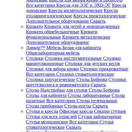
Все категории
Кресла для ЭЭГ и ЭХО-ЭГ
Кресла
донорские
Кресла косметологические
Кресла
отоларингологические
Кресла проктологические
Дополнительное оборудование
Скрыть
Кровати
Кровати для детей и новорожденных
Кровати общебольничные
Кровати
функциональные
Кровати металлические
Дополнительное оборудование
Лавкор™
Мебель Белая для кабинета
Общелабораторная мебель
Столики
Столики инструментальные
Столики
манипуляционные
Столики для детских весов
Столики для забора крови
Столики прикроватные
Все категории
Столики стоматологические
Столики хирургические
Столы Боброва
Столики
анестезиолога и реаниматолога
Скрыть
Столы
Надстройки для столов
Столы Боброва
Столы для кабинета
Столы лабораторные
Столы
палатные
Все категории
Столы пеленальные
Столы приборные
Столы-посты
Скрыть
Стулья и кресла
Офисные кресла
Секции стульев
Стулья для всех отраслей
Стулья лабораторные
Стулья медицинские
Все категории
Стулья
стоматологические
Скрыть