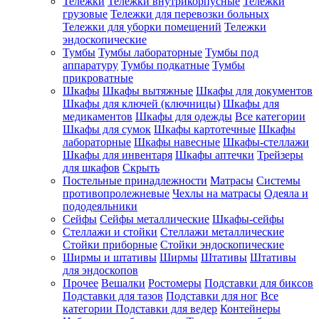
Тележки
Тележки внутрикорпусные
Тележки
грузовые
Тележки для перевозки больных
Тележки для уборки помещений
Тележки
эндоскопические
Тумбы
Тумбы лабораторные
Тумбы под
аппаратуру
Тумбы подкатные
Тумбы
прикроватные
Шкафы
Шкафы вытяжные
Шкафы для документов
Шкафы для ключей (ключницы)
Шкафы для
медикаментов
Шкафы для одежды
Все категории
Шкафы для сумок
Шкафы картотечные
Шкафы
лабораторные
Шкафы навесные
Шкафы-стеллажи
Шкафы для инвентаря
Шкафы аптечки
Трейзеры
для шкафов
Скрыть
Постельные принадлежности
Матрасы
Системы
противопролежневые
Чехлы на матрасы
Одеяла и
пододеяльники
Сейфы
Сейфы металлические
Шкафы-сейфы
Стеллажи и стойки
Стеллажи металлические
Стойки приборные
Стойки эндоскопические
Ширмы и штативы
Ширмы
Штативы
Штативы
для эндоскопов
Прочее
Вешалки
Ростомеры
Подставки для биксов
Подставки для тазов
Подставки для ног
Все
категории
Подставки для ведер
Контейнеры