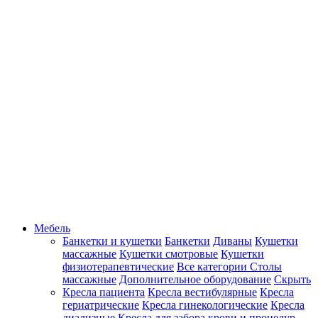
Мебель
Банкетки и кушетки
Банкетки
Диваны
Кушетки
массажные
Кушетки смотровые
Кушетки
физиотерапевтические
Все категории
Столы
массажные
Дополнительное оборудование
Скрыть
Кресла пациента
Кресла вестибулярные
Кресла
гериатрические
Кресла гинекологические
Кресла
диализные
Кресла для забора крови и процедур