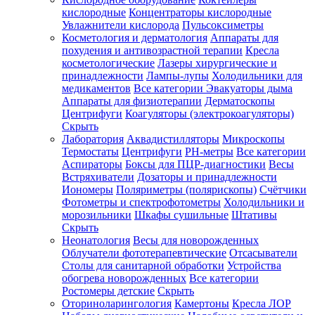
кислородные
Концентраторы кислородные
Увлажнители кислорода
Пульсоксиметры
Косметология и дерматология
Аппараты для
Зарегистрироваться
похудения и антивозрастной терапии
Кресла
косметологические
Лазеры хирургические и
принадлежности
Лампы-лупы
Холодильники для
медикаментов
Все категории
Эвакуаторы дыма
Аппараты для физиотерапии
Дерматоскопы
Зачем
Центрифуги
Коагуляторы (электрокоагуляторы)
регистрироваться?
Скрыть
Лаборатория
Аквадистилляторы
Микроскопы
Все
Термостаты
Центрифуги
PH-метры
Все категории
покупки
в
Аспираторы
Боксы для ПЦР-диагностики
Весы
одном
Встряхиватели
Дозаторы и принадлежности
месте
Иономеры
Поляриметры (полярископы)
Счётчики
Личный
Фотометры и спектрофотометры
Холодильники и
менеджер
морозильники
Шкафы сушильные
Штативы
Отслеживание
Скрыть
статуса
Неонатология
Весы для новорожденных
заказа
Облучатели фототерапевтические
Отсасыватели
Столы для санитарной обработки
Устройства
обогрева новорожденных
Все категории
Ростомеры детские
Скрыть
Оториноларингология
Камертоны
Кресла ЛОР