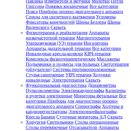
Павлика
Измерители и метчики
Молотки
Петли
Глиссона
Повязки косыночные
Все категории
Пояса
Приборы опорно-двигательного аппарата
Спицы для скелетного вытяжения
Угломеры
Фиксаторы конечностей
Шины Беллера
Шины
Виленского
Скрыть
Физиотерапия и реабилитация
Аппараты
низкочастотной терапии
Магнитотерапия
Ультразвуковая (УЗ) терапия
Ингаляторы
Аппараты дыхательной терапии
Все категории
Инвалидные кресла-коляски
КВЧ-терапия
Комплексы физиотерапевтические
Массажеры
Подъемники и подвесы для больных
Светотерапия
(облучатели)
Системы противопролежневые
Стулья санитарные
УВЧ терапия
Ходунки
инвалидные
Электротерапия
Скрыть
Функциональная диагностика
Динамометры
Пульсоксиметры
Электрокардиографы
Калиперы
и рулетки электронные
Мониторы фетальные
Все
категории
Приборы для диагностики опорно-
двигательного аппарата
Спирографы
Холтеры и
кардиорегистраторы
Электроэнцефалографы
Кресла Барани
Суточные мониторы АД
Скрыть
Хирургия
Светильники
Столы операционные
Столы перевязочные
Отсасыватели
Аппараты