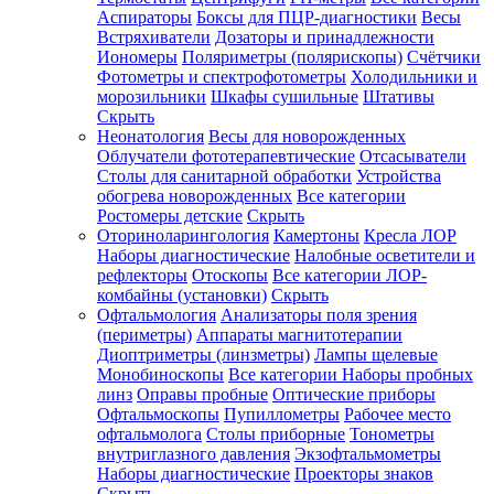
Аспираторы
Боксы для ПЦР-диагностики
Весы
Встряхиватели
Дозаторы и принадлежности
Иономеры
Поляриметры (полярископы)
Счётчики
Фотометры и спектрофотометры
Холодильники и
морозильники
Шкафы сушильные
Штативы
Скрыть
Неонатология
Весы для новорожденных
Облучатели фототерапевтические
Отсасыватели
Столы для санитарной обработки
Устройства
обогрева новорожденных
Все категории
Ростомеры детские
Скрыть
Оториноларингология
Камертоны
Кресла ЛОР
Наборы диагностические
Налобные осветители и
рефлекторы
Отоскопы
Все категории
ЛОР-
комбайны (установки)
Скрыть
Офтальмология
Анализаторы поля зрения
(периметры)
Аппараты магнитотерапии
Диоптриметры (линзметры)
Лампы щелевые
Монобиноскопы
Все категории
Наборы пробных
линз
Оправы пробные
Оптические приборы
Офтальмоскопы
Пупиллометры
Рабочее место
офтальмолога
Столы приборные
Тонометры
внутриглазного давления
Экзофтальмометры
Наборы диагностические
Проекторы знаков
Скрыть