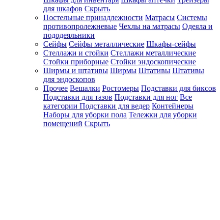
для шкафов
Скрыть
Постельные принадлежности
Матрасы
Системы
противопролежневые
Чехлы на матрасы
Одеяла и
пододеяльники
Сейфы
Сейфы металлические
Шкафы-сейфы
Стеллажи и стойки
Стеллажи металлические
Стойки приборные
Стойки эндоскопические
Ширмы и штативы
Ширмы
Штативы
Штативы
для эндоскопов
Прочее
Вешалки
Ростомеры
Подставки для биксов
Подставки для тазов
Подставки для ног
Все
категории
Подставки для ведер
Контейнеры
Наборы для уборки пола
Тележки для уборки
помещений
Скрыть