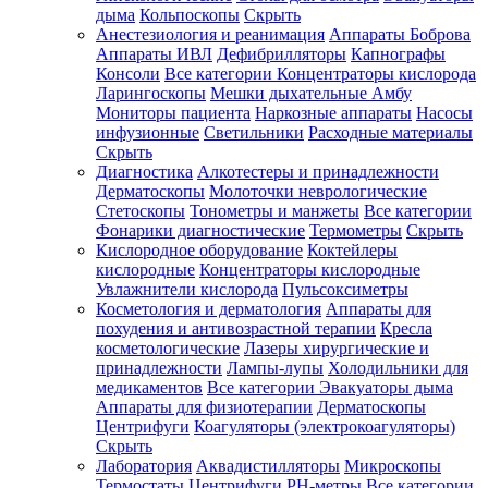
дыма
Кольпоскопы
Скрыть
Анестезиология и реанимация
Аппараты Боброва
Аппараты ИВЛ
Дефибрилляторы
Капнографы
Консоли
Все категории
Концентраторы кислорода
Ларингоскопы
Мешки дыхательные Амбу
Мониторы пациента
Наркозные аппараты
Насосы
инфузионные
Светильники
Расходные материалы
Скрыть
Диагностика
Алкотестеры и принадлежности
Дерматоскопы
Молоточки неврологические
Стетоскопы
Тонометры и манжеты
Все категории
Фонарики диагностические
Термометры
Скрыть
Кислородное оборудование
Коктейлеры
кислородные
Концентраторы кислородные
Увлажнители кислорода
Пульсоксиметры
Косметология и дерматология
Аппараты для
похудения и антивозрастной терапии
Кресла
косметологические
Лазеры хирургические и
принадлежности
Лампы-лупы
Холодильники для
медикаментов
Все категории
Эвакуаторы дыма
Аппараты для физиотерапии
Дерматоскопы
Центрифуги
Коагуляторы (электрокоагуляторы)
Скрыть
Лаборатория
Аквадистилляторы
Микроскопы
Термостаты
Центрифуги
PH-метры
Все категории