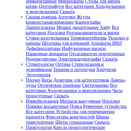
лейкоцитарные
Микроскопы
Столы для забора
крови
Центрифуги
Все категории
Холодильники
и морозильники
Скрыть
Скорая помощь
Аптечки
Жгуты
кровоостанавливающие
Капнографы
Ларингоскопы
Мешки дыхательные Амбу
Все
категории
Носилки
Роторасширители и маски
Сумки-холодильники
Термоконтейнеры
Укладки и
наборы
Штативы для вливаний
Аппараты ИВЛ
Дефибрилляторы
Инфузионные насосы
Наркозные аппараты
Отсасыватели портативные
Рециркуляторы
Электрокардиографы
Скрыть
Стоматология
Оптика
Стерилизация и
дезинфекция
Терапия и ортопедия
Хирургия
Эндодонтия
Прочее
Весы
Дозаторы для антисептиков
Лампы-
лупы
Оптические приборы
Светильники
Все
категории
Холодильники и морозильники
Часы
процедурные
Скрыть
Иммобилизация
Матрасы вакуумные
Носилки
Повязки косыночные
Пояса
Ременные устройства
Все категории
Устройства для перемещения
пациента
Фиксаторы конечностей
Шины
транспортные
Щиты спинальные
Скрыть
Проктология
Кресла проктологические