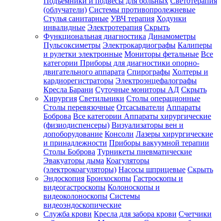
Подъемники и подвесы для больных
Светотерапия
(облучатели)
Системы противопролежневые
Стулья санитарные
УВЧ терапия
Ходунки
инвалидные
Электротерапия
Скрыть
Функциональная диагностика
Динамометры
Пульсоксиметры
Электрокардиографы
Калиперы
и рулетки электронные
Мониторы фетальные
Все
категории
Приборы для диагностики опорно-
двигательного аппарата
Спирографы
Холтеры и
кардиорегистраторы
Электроэнцефалографы
Кресла Барани
Суточные мониторы АД
Скрыть
Хирургия
Светильники
Столы операционные
Столы перевязочные
Отсасыватели
Аппараты
Боброва
Все категории
Аппараты хирургические
(физиодиспенсеры)
Визуализаторы вен и
допоборудование
Консоли
Лазеры хирургические
и принадлежности
Приборы вакуумной терапии
Столы Боброва
Турникеты пневматические
Эвакуаторы дыма
Коагуляторы
(электрокоагуляторы)
Насосы шприцевые
Скрыть
Эндоскопия
Бронхоскопы
Гастроскопы и
видеогастроскопы
Колоноскопы и
видеоколоноскопы
Системы
видеоэндоскопические
Служба крови
Кресла для забора крови
Счетчики