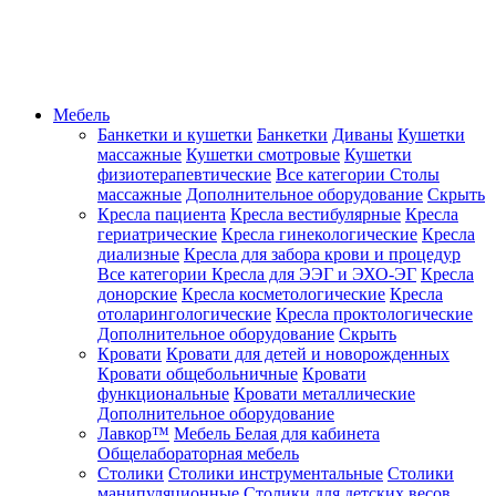
Мебель
Банкетки и кушетки
Банкетки
Диваны
Кушетки
массажные
Кушетки смотровые
Кушетки
физиотерапевтические
Все категории
Столы
массажные
Дополнительное оборудование
Скрыть
Кресла пациента
Кресла вестибулярные
Кресла
гериатрические
Кресла гинекологические
Кресла
диализные
Кресла для забора крови и процедур
Все категории
Кресла для ЭЭГ и ЭХО-ЭГ
Кресла
донорские
Кресла косметологические
Кресла
отоларингологические
Кресла проктологические
Дополнительное оборудование
Скрыть
Кровати
Кровати для детей и новорожденных
Кровати общебольничные
Кровати
функциональные
Кровати металлические
Дополнительное оборудование
Лавкор™
Мебель Белая для кабинета
Общелабораторная мебель
Столики
Столики инструментальные
Столики
манипуляционные
Столики для детских весов