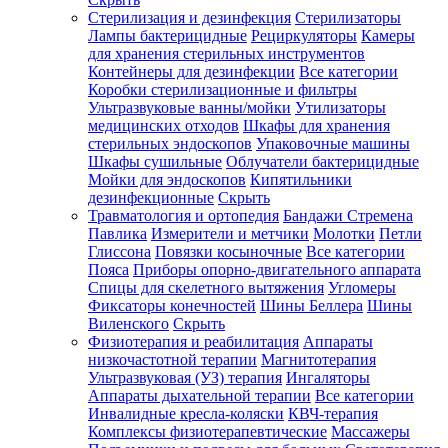
Стерилизация и дезинфекция
Стерилизаторы
Лампы бактерицидные
Рециркуляторы
Камеры
для хранения стерильных инструментов
Контейнеры для дезинфекции
Все категории
Коробки стерилизационные и фильтры
Ультразвуковые ванны/мойки
Утилизаторы
медицинских отходов
Шкафы для хранения
стерильных эндоскопов
Упаковочные машины
Шкафы сушильные
Облучатели бактерицидные
Мойки для эндоскопов
Кипятильники
дезинфекционные
Скрыть
Травматология и ортопедия
Бандажи Стремена
Павлика
Измерители и метчики
Молотки
Петли
Глиссона
Повязки косыночные
Все категории
Пояса
Приборы опорно-двигательного аппарата
Спицы для скелетного вытяжения
Угломеры
Фиксаторы конечностей
Шины Беллера
Шины
Виленского
Скрыть
Физиотерапия и реабилитация
Аппараты
низкочастотной терапии
Магнитотерапия
Ультразвуковая (УЗ) терапия
Ингаляторы
Аппараты дыхательной терапии
Все категории
Инвалидные кресла-коляски
КВЧ-терапия
Комплексы физиотерапевтические
Массажеры