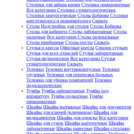
Столики для забора крови
Столики прикроватные
Все категории
Столики стоматологические
Столики хирургические
Столы Боброва
Столики
анестезиолога и реаниматолога
Скрыть
Столы
Надстройки для столов
Столы Боброва
Столы для кабинета
Столы лабораторные
Столы
палатные
Все категории
Столы пеленальные
Столы приборные
Столы-посты
Скрыть
Стулья и кресла
Офисные кресла
Секции стульев
Стулья для всех отраслей
Стулья лабораторные
Стулья медицинские
Все категории
Стулья
стоматологические
Скрыть
Тележки
Тележки внутрикорпусные
Тележки
грузовые
Тележки для перевозки больных
Тележки для уборки помещений
Тележки
эндоскопические
Тумбы
Тумбы лабораторные
Тумбы под
аппаратуру
Тумбы подкатные
Тумбы
прикроватные
Шкафы
Шкафы вытяжные
Шкафы для документов
Шкафы для ключей (ключницы)
Шкафы для
медикаментов
Шкафы для одежды
Все категории
Шкафы для сумок
Шкафы картотечные
Шкафы
лабораторные
Шкафы навесные
Шкафы-стеллажи
Шкафы для инвентаря
Шкафы аптечки
Трейзеры