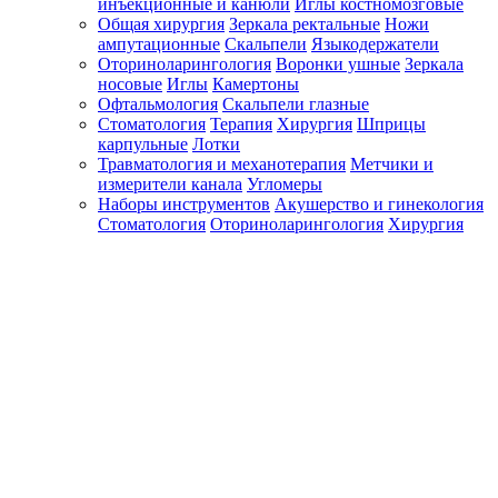
инъекционные и канюли
Иглы костномозговые
Общая хирургия
Зеркала ректальные
Ножи
ампутационные
Скальпели
Языкодержатели
Оториноларингология
Воронки ушные
Зеркала
носовые
Иглы
Камертоны
Офтальмология
Скальпели глазные
Стоматология
Терапия
Хирургия
Шприцы
карпульные
Лотки
Травматология и механотерапия
Метчики и
измерители канала
Угломеры
Наборы инструментов
Акушерство и гинекология
Стоматология
Оториноларингология
Хирургия