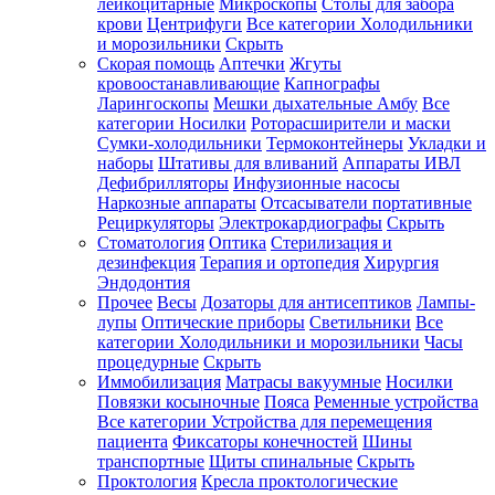
лейкоцитарные
Микроскопы
Столы для забора
крови
Центрифуги
Все категории
Холодильники
и морозильники
Скрыть
Скорая помощь
Аптечки
Жгуты
кровоостанавливающие
Капнографы
Ларингоскопы
Мешки дыхательные Амбу
Все
категории
Носилки
Роторасширители и маски
Сумки-холодильники
Термоконтейнеры
Укладки и
наборы
Штативы для вливаний
Аппараты ИВЛ
Дефибрилляторы
Инфузионные насосы
Наркозные аппараты
Отсасыватели портативные
Рециркуляторы
Электрокардиографы
Скрыть
Стоматология
Оптика
Стерилизация и
дезинфекция
Терапия и ортопедия
Хирургия
Эндодонтия
Прочее
Весы
Дозаторы для антисептиков
Лампы-
лупы
Оптические приборы
Светильники
Все
категории
Холодильники и морозильники
Часы
процедурные
Скрыть
Иммобилизация
Матрасы вакуумные
Носилки
Повязки косыночные
Пояса
Ременные устройства
Все категории
Устройства для перемещения
пациента
Фиксаторы конечностей
Шины
транспортные
Щиты спинальные
Скрыть
Проктология
Кресла проктологические