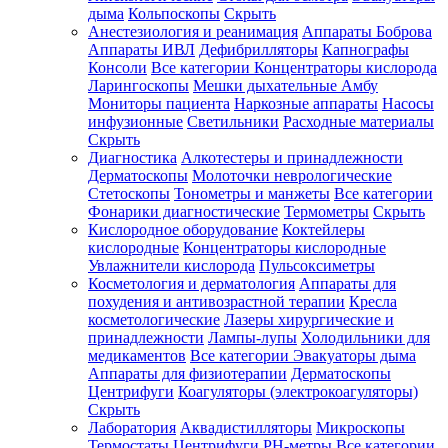
дыма
Кольпоскопы
Скрыть
Анестезиология и реанимация
Аппараты Боброва
Аппараты ИВЛ
Дефибрилляторы
Капнографы
Консоли
Все категории
Концентраторы кислорода
Ларингоскопы
Мешки дыхательные Амбу
Мониторы пациента
Наркозные аппараты
Насосы
инфузионные
Светильники
Расходные материалы
Скрыть
Диагностика
Алкотестеры и принадлежности
Дерматоскопы
Молоточки неврологические
Стетоскопы
Тонометры и манжеты
Все категории
Фонарики диагностические
Термометры
Скрыть
Кислородное оборудование
Коктейлеры
кислородные
Концентраторы кислородные
Увлажнители кислорода
Пульсоксиметры
Косметология и дерматология
Аппараты для
похудения и антивозрастной терапии
Кресла
косметологические
Лазеры хирургические и
принадлежности
Лампы-лупы
Холодильники для
медикаментов
Все категории
Эвакуаторы дыма
Аппараты для физиотерапии
Дерматоскопы
Центрифуги
Коагуляторы (электрокоагуляторы)
Скрыть
Лаборатория
Аквадистилляторы
Микроскопы
Термостаты
Центрифуги
PH-метры
Все категории