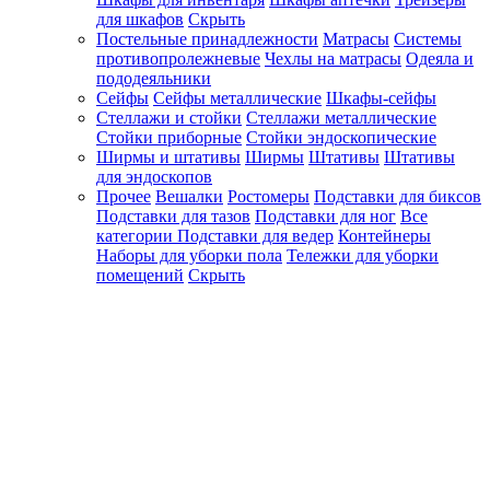
для шкафов
Скрыть
Постельные принадлежности
Матрасы
Системы
противопролежневые
Чехлы на матрасы
Одеяла и
пододеяльники
Сейфы
Сейфы металлические
Шкафы-сейфы
Стеллажи и стойки
Стеллажи металлические
Стойки приборные
Стойки эндоскопические
Ширмы и штативы
Ширмы
Штативы
Штативы
для эндоскопов
Прочее
Вешалки
Ростомеры
Подставки для биксов
Подставки для тазов
Подставки для ног
Все
категории
Подставки для ведер
Контейнеры
Наборы для уборки пола
Тележки для уборки
помещений
Скрыть