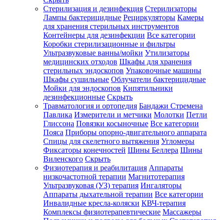
Стерилизация и дезинфекция
Стерилизаторы
Лампы бактерицидные
Рециркуляторы
Камеры
для хранения стерильных инструментов
Контейнеры для дезинфекции
Все категории
Коробки стерилизационные и фильтры
Ультразвуковые ванны/мойки
Утилизаторы
медицинских отходов
Шкафы для хранения
стерильных эндоскопов
Упаковочные машины
Шкафы сушильные
Облучатели бактерицидные
Мойки для эндоскопов
Кипятильники
дезинфекционные
Скрыть
Травматология и ортопедия
Бандажи Стремена
Павлика
Измерители и метчики
Молотки
Петли
Глиссона
Повязки косыночные
Все категории
Пояса
Приборы опорно-двигательного аппарата
Спицы для скелетного вытяжения
Угломеры
Фиксаторы конечностей
Шины Беллера
Шины
Виленского
Скрыть
Физиотерапия и реабилитация
Аппараты
низкочастотной терапии
Магнитотерапия
Ультразвуковая (УЗ) терапия
Ингаляторы
Аппараты дыхательной терапии
Все категории
Инвалидные кресла-коляски
КВЧ-терапия
Комплексы физиотерапевтические
Массажеры