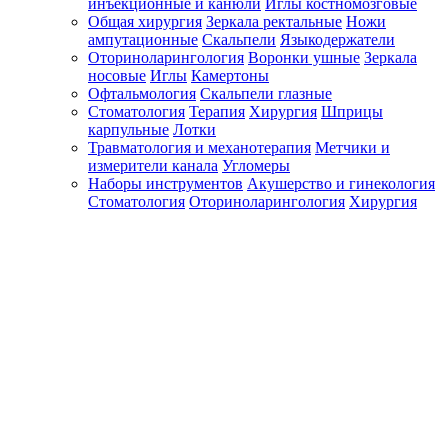
инъекционные и канюли
Иглы костномозговые
Общая хирургия
Зеркала ректальные
Ножи
ампутационные
Скальпели
Языкодержатели
Оториноларингология
Воронки ушные
Зеркала
носовые
Иглы
Камертоны
Офтальмология
Скальпели глазные
Стоматология
Терапия
Хирургия
Шприцы
карпульные
Лотки
Травматология и механотерапия
Метчики и
измерители канала
Угломеры
Наборы инструментов
Акушерство и гинекология
Стоматология
Оториноларингология
Хирургия