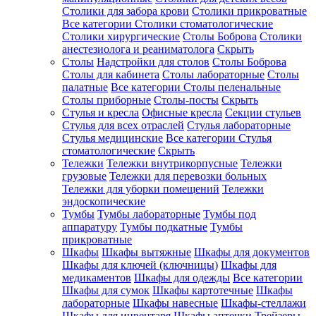
Столики для забора крови
Столики прикроватные
Все категории
Столики стоматологические
Столики хирургические
Столы Боброва
Столики
анестезиолога и реаниматолога
Скрыть
Столы
Надстройки для столов
Столы Боброва
Столы для кабинета
Столы лабораторные
Столы
палатные
Все категории
Столы пеленальные
Столы приборные
Столы-посты
Скрыть
Стулья и кресла
Офисные кресла
Секции стульев
Стулья для всех отраслей
Стулья лабораторные
Стулья медицинские
Все категории
Стулья
стоматологические
Скрыть
Тележки
Тележки внутрикорпусные
Тележки
грузовые
Тележки для перевозки больных
Тележки для уборки помещений
Тележки
эндоскопические
Тумбы
Тумбы лабораторные
Тумбы под
аппаратуру
Тумбы подкатные
Тумбы
прикроватные
Шкафы
Шкафы вытяжные
Шкафы для документов
Шкафы для ключей (ключницы)
Шкафы для
медикаментов
Шкафы для одежды
Все категории
Шкафы для сумок
Шкафы картотечные
Шкафы
лабораторные
Шкафы навесные
Шкафы-стеллажи
Шкафы для инвентаря
Шкафы аптечки
Трейзеры