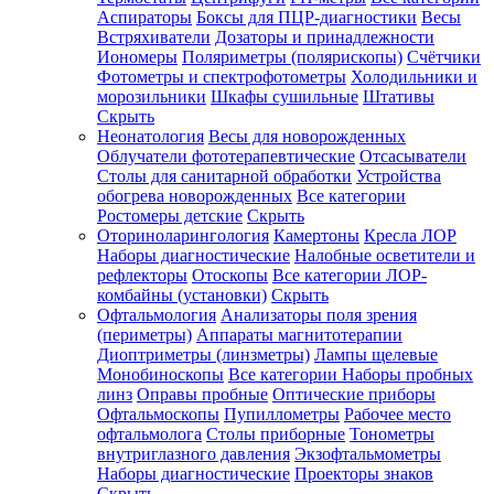
Аспираторы
Боксы для ПЦР-диагностики
Весы
Встряхиватели
Дозаторы и принадлежности
Иономеры
Поляриметры (полярископы)
Счётчики
Фотометры и спектрофотометры
Холодильники и
морозильники
Шкафы сушильные
Штативы
Скрыть
Неонатология
Весы для новорожденных
Облучатели фототерапевтические
Отсасыватели
Столы для санитарной обработки
Устройства
обогрева новорожденных
Все категории
Ростомеры детские
Скрыть
Оториноларингология
Камертоны
Кресла ЛОР
Наборы диагностические
Налобные осветители и
рефлекторы
Отоскопы
Все категории
ЛОР-
комбайны (установки)
Скрыть
Офтальмология
Анализаторы поля зрения
(периметры)
Аппараты магнитотерапии
Диоптриметры (линзметры)
Лампы щелевые
Монобиноскопы
Все категории
Наборы пробных
линз
Оправы пробные
Оптические приборы
Офтальмоскопы
Пупиллометры
Рабочее место
офтальмолога
Столы приборные
Тонометры
внутриглазного давления
Экзофтальмометры
Наборы диагностические
Проекторы знаков
Скрыть