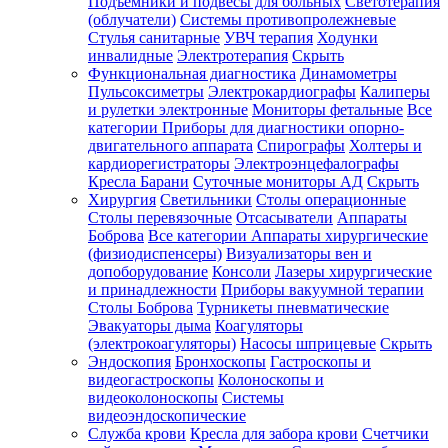
Подъемники и подвесы для больных
Светотерапия
(облучатели)
Системы противопролежневые
Стулья санитарные
УВЧ терапия
Ходунки
инвалидные
Электротерапия
Скрыть
Функциональная диагностика
Динамометры
Пульсоксиметры
Электрокардиографы
Калиперы
и рулетки электронные
Мониторы фетальные
Все
категории
Приборы для диагностики опорно-
двигательного аппарата
Спирографы
Холтеры и
кардиорегистраторы
Электроэнцефалографы
Кресла Барани
Суточные мониторы АД
Скрыть
Хирургия
Светильники
Столы операционные
Столы перевязочные
Отсасыватели
Аппараты
Боброва
Все категории
Аппараты хирургические
(физиодиспенсеры)
Визуализаторы вен и
допоборудование
Консоли
Лазеры хирургические
и принадлежности
Приборы вакуумной терапии
Столы Боброва
Турникеты пневматические
Эвакуаторы дыма
Коагуляторы
(электрокоагуляторы)
Насосы шприцевые
Скрыть
Эндоскопия
Бронхоскопы
Гастроскопы и
видеогастроскопы
Колоноскопы и
видеоколоноскопы
Системы
видеоэндоскопические
Служба крови
Кресла для забора крови
Счетчики