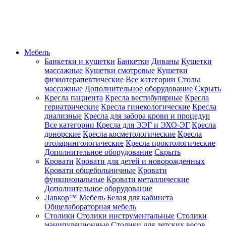
Мебель
Банкетки и кушетки
Банкетки
Диваны
Кушетки
массажные
Кушетки смотровые
Кушетки
физиотерапевтические
Все категории
Столы
массажные
Дополнительное оборудование
Скрыть
Кресла пациента
Кресла вестибулярные
Кресла
гериатрические
Кресла гинекологические
Кресла
диализные
Кресла для забора крови и процедур
Все категории
Кресла для ЭЭГ и ЭХО-ЭГ
Кресла
донорские
Кресла косметологические
Кресла
отоларингологические
Кресла проктологические
Дополнительное оборудование
Скрыть
Кровати
Кровати для детей и новорожденных
Кровати общебольничные
Кровати
функциональные
Кровати металлические
Дополнительное оборудование
Лавкор™
Мебель Белая для кабинета
Общелабораторная мебель
Столики
Столики инструментальные
Столики
манипуляционные
Столики для детских весов