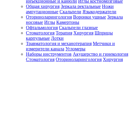
инъекционные и канюли
Иглы костномозговые
Общая хирургия
Зеркала ректальные
Ножи
ампутационные
Скальпели
Языкодержатели
Оториноларингология
Воронки ушные
Зеркала
носовые
Иглы
Камертоны
Офтальмология
Скальпели глазные
Стоматология
Терапия
Хирургия
Шприцы
карпульные
Лотки
Травматология и механотерапия
Метчики и
измерители канала
Угломеры
Наборы инструментов
Акушерство и гинекология
Стоматология
Оториноларингология
Хирургия