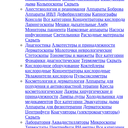
дыма
Кольпоскопы
Скрыть
Анестезиология и реанимация
Аппараты Боброва
Аппараты ИВЛ
Дефибрилляторы
Капнографы
Консоли
Все категории
Концентраторы кислорода
Ларингоскопы
Мешки дыхательные Амбу
Мониторы пациента
Наркозные аппараты
Насосы
инфузионные
Светильники
Расходные материалы
Скрыть
Диагностика
Алкотестеры и принадлежности
Дерматоскопы
Молоточки неврологические
Стетоскопы
Тонометры и манжеты
Все категории
Фонарики диагностические
Термометры
Скрыть
Кислородное оборудование
Коктейлеры
кислородные
Концентраторы кислородные
Увлажнители кислорода
Пульсоксиметры
Косметология и дерматология
Аппараты для
похудения и антивозрастной терапии
Кресла
косметологические
Лазеры хирургические и
принадлежности
Лампы-лупы
Холодильники для
медикаментов
Все категории
Эвакуаторы дыма
Аппараты для физиотерапии
Дерматоскопы
Центрифуги
Коагуляторы (электрокоагуляторы)
Скрыть
Лаборатория
Аквадистилляторы
Микроскопы
Термостаты
Центрифуги
PH-метры
Все категории