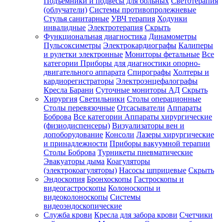
Подъемники и подвесы для больных
Светотерапия
(облучатели)
Системы противопролежневые
Стулья санитарные
УВЧ терапия
Ходунки
инвалидные
Электротерапия
Скрыть
Функциональная диагностика
Динамометры
Пульсоксиметры
Электрокардиографы
Калиперы
и рулетки электронные
Мониторы фетальные
Все
категории
Приборы для диагностики опорно-
двигательного аппарата
Спирографы
Холтеры и
кардиорегистраторы
Электроэнцефалографы
Кресла Барани
Суточные мониторы АД
Скрыть
Хирургия
Светильники
Столы операционные
Столы перевязочные
Отсасыватели
Аппараты
Боброва
Все категории
Аппараты хирургические
(физиодиспенсеры)
Визуализаторы вен и
допоборудование
Консоли
Лазеры хирургические
и принадлежности
Приборы вакуумной терапии
Столы Боброва
Турникеты пневматические
Эвакуаторы дыма
Коагуляторы
(электрокоагуляторы)
Насосы шприцевые
Скрыть
Эндоскопия
Бронхоскопы
Гастроскопы и
видеогастроскопы
Колоноскопы и
видеоколоноскопы
Системы
видеоэндоскопические
Служба крови
Кресла для забора крови
Счетчики