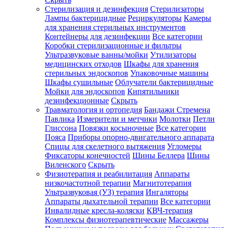
Стерилизация и дезинфекция
Стерилизаторы
Лампы бактерицидные
Рециркуляторы
Камеры
для хранения стерильных инструментов
Контейнеры для дезинфекции
Все категории
Коробки стерилизационные и фильтры
Ультразвуковые ванны/мойки
Утилизаторы
медицинских отходов
Шкафы для хранения
стерильных эндоскопов
Упаковочные машины
Шкафы сушильные
Облучатели бактерицидные
Мойки для эндоскопов
Кипятильники
дезинфекционные
Скрыть
Травматология и ортопедия
Бандажи Стремена
Павлика
Измерители и метчики
Молотки
Петли
Глиссона
Повязки косыночные
Все категории
Пояса
Приборы опорно-двигательного аппарата
Спицы для скелетного вытяжения
Угломеры
Фиксаторы конечностей
Шины Беллера
Шины
Виленского
Скрыть
Физиотерапия и реабилитация
Аппараты
низкочастотной терапии
Магнитотерапия
Ультразвуковая (УЗ) терапия
Ингаляторы
Аппараты дыхательной терапии
Все категории
Инвалидные кресла-коляски
КВЧ-терапия
Комплексы физиотерапевтические
Массажеры