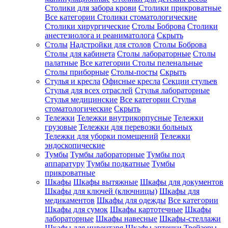
Столики для забора крови
Столики прикроватные
Все категории
Столики стоматологические
Столики хирургические
Столы Боброва
Столики
анестезиолога и реаниматолога
Скрыть
Столы
Надстройки для столов
Столы Боброва
Столы для кабинета
Столы лабораторные
Столы
палатные
Все категории
Столы пеленальные
Столы приборные
Столы-посты
Скрыть
Стулья и кресла
Офисные кресла
Секции стульев
Стулья для всех отраслей
Стулья лабораторные
Стулья медицинские
Все категории
Стулья
стоматологические
Скрыть
Тележки
Тележки внутрикорпусные
Тележки
грузовые
Тележки для перевозки больных
Тележки для уборки помещений
Тележки
эндоскопические
Тумбы
Тумбы лабораторные
Тумбы под
аппаратуру
Тумбы подкатные
Тумбы
прикроватные
Шкафы
Шкафы вытяжные
Шкафы для документов
Шкафы для ключей (ключницы)
Шкафы для
медикаментов
Шкафы для одежды
Все категории
Шкафы для сумок
Шкафы картотечные
Шкафы
лабораторные
Шкафы навесные
Шкафы-стеллажи
Шкафы для инвентаря
Шкафы аптечки
Трейзеры