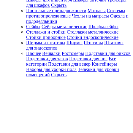
для шкафов
Скрыть
Постельные принадлежности
Матрасы
Системы
противопролежневые
Чехлы на матрасы
Одеяла и
пододеяльники
Сейфы
Сейфы металлические
Шкафы-сейфы
Стеллажи и стойки
Стеллажи металлические
Стойки приборные
Стойки эндоскопические
Ширмы и штативы
Ширмы
Штативы
Штативы
для эндоскопов
Прочее
Вешалки
Ростомеры
Подставки для биксов
Подставки для тазов
Подставки для ног
Все
категории
Подставки для ведер
Контейнеры
Наборы для уборки пола
Тележки для уборки
помещений
Скрыть