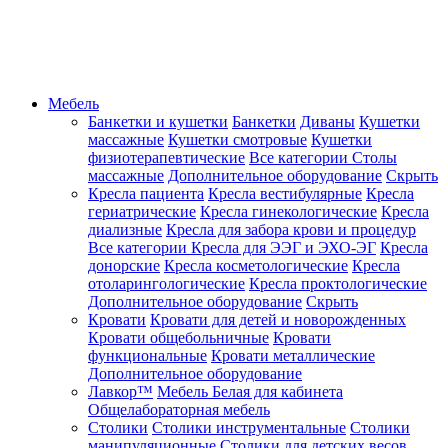
Мебель
Банкетки и кушетки
Банкетки
Диваны
Кушетки
массажные
Кушетки смотровые
Кушетки
физиотерапевтические
Все категории
Столы
массажные
Дополнительное оборудование
Скрыть
Кресла пациента
Кресла вестибулярные
Кресла
гериатрические
Кресла гинекологические
Кресла
диализные
Кресла для забора крови и процедур
Все категории
Кресла для ЭЭГ и ЭХО-ЭГ
Кресла
донорские
Кресла косметологические
Кресла
отоларингологические
Кресла проктологические
Дополнительное оборудование
Скрыть
Кровати
Кровати для детей и новорожденных
Кровати общебольничные
Кровати
функциональные
Кровати металлические
Дополнительное оборудование
Лавкор™
Мебель Белая для кабинета
Общелабораторная мебель
Столики
Столики инструментальные
Столики
манипуляционные
Столики для детских весов