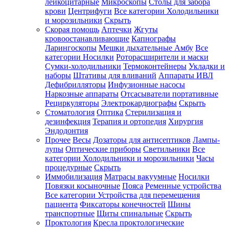
лейкоцитарные
Микроскопы
Столы для забора
крови
Центрифуги
Все категории
Холодильники
и морозильники
Скрыть
Скорая помощь
Аптечки
Жгуты
кровоостанавливающие
Капнографы
Ларингоскопы
Мешки дыхательные Амбу
Все
категории
Носилки
Роторасширители и маски
Сумки-холодильники
Термоконтейнеры
Укладки и
наборы
Штативы для вливаний
Аппараты ИВЛ
Дефибрилляторы
Инфузионные насосы
Наркозные аппараты
Отсасыватели портативные
Рециркуляторы
Электрокардиографы
Скрыть
Стоматология
Оптика
Стерилизация и
дезинфекция
Терапия и ортопедия
Хирургия
Эндодонтия
Прочее
Весы
Дозаторы для антисептиков
Лампы-
лупы
Оптические приборы
Светильники
Все
категории
Холодильники и морозильники
Часы
процедурные
Скрыть
Иммобилизация
Матрасы вакуумные
Носилки
Повязки косыночные
Пояса
Ременные устройства
Все категории
Устройства для перемещения
пациента
Фиксаторы конечностей
Шины
транспортные
Щиты спинальные
Скрыть
Проктология
Кресла проктологические