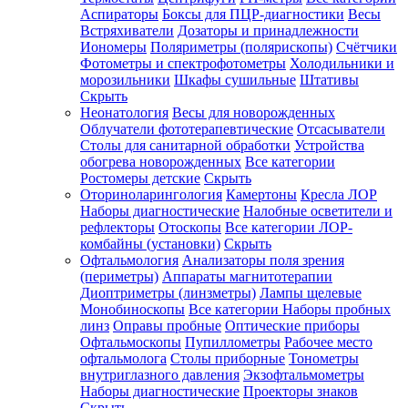
Аспираторы
Боксы для ПЦР-диагностики
Весы
Встряхиватели
Дозаторы и принадлежности
Иономеры
Поляриметры (полярископы)
Счётчики
Фотометры и спектрофотометры
Холодильники и
морозильники
Шкафы сушильные
Штативы
Скрыть
Неонатология
Весы для новорожденных
Облучатели фототерапевтические
Отсасыватели
Столы для санитарной обработки
Устройства
обогрева новорожденных
Все категории
Ростомеры детские
Скрыть
Оториноларингология
Камертоны
Кресла ЛОР
Наборы диагностические
Налобные осветители и
рефлекторы
Отоскопы
Все категории
ЛОР-
комбайны (установки)
Скрыть
Офтальмология
Анализаторы поля зрения
(периметры)
Аппараты магнитотерапии
Диоптриметры (линзметры)
Лампы щелевые
Монобиноскопы
Все категории
Наборы пробных
линз
Оправы пробные
Оптические приборы
Офтальмоскопы
Пупиллометры
Рабочее место
офтальмолога
Столы приборные
Тонометры
внутриглазного давления
Экзофтальмометры
Наборы диагностические
Проекторы знаков
Скрыть