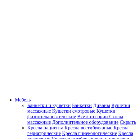
Мебель
Банкетки и кушетки
Банкетки
Диваны
Кушетки
массажные
Кушетки смотровые
Кушетки
физиотерапевтические
Все категории
Столы
массажные
Дополнительное оборудование
Скрыть
Кресла пациента
Кресла вестибулярные
Кресла
гериатрические
Кресла гинекологические
Кресла
диализные
Кресла для забора крови и процедур