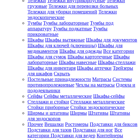
Тележки
Тележки внутрикорпусные
Тележки
грузовые
Тележки для перевозки больных
Тележки для уборки помещений
Тележки
эндоскопические
Тумбы
Тумбы лабораторные
Тумбы под
аппаратуру
Тумбы подкатные
Тумбы
прикроватные
Шкафы
Шкафы вытяжные
Шкафы для документов
Шкафы для ключей (ключницы)
Шкафы для
медикаментов
Шкафы для одежды
Все категории
Шкафы для сумок
Шкафы картотечные
Шкафы
лабораторные
Шкафы навесные
Шкафы-стеллажи
Шкафы для инвентаря
Шкафы аптечки
Трейзеры
для шкафов
Скрыть
Постельные принадлежности
Матрасы
Системы
противопролежневые
Чехлы на матрасы
Одеяла и
пододеяльники
Сейфы
Сейфы металлические
Шкафы-сейфы
Стеллажи и стойки
Стеллажи металлические
Стойки приборные
Стойки эндоскопические
Ширмы и штативы
Ширмы
Штативы
Штативы
для эндоскопов
Прочее
Вешалки
Ростомеры
Подставки для биксов
Подставки для тазов
Подставки для ног
Все
категории
Подставки для ведер
Контейнеры