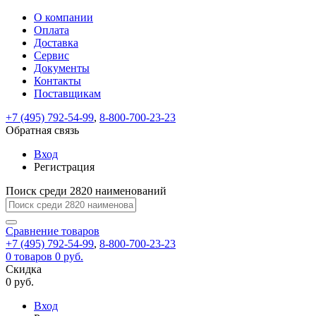
О компании
Восстановление
Обратная
Вход
Регистрация
Оплата
пароля
связь
На
Доставка
вашу
Сервис
почту
Только
Только
Документы
test@example.com
для
для
Ваше
Введите
Заполните
отправлена
ИП
ИП
Контакты
новый
Пароль
На
сообщение
форму.
ссылка.
и
и
пароль
Поставщикам
успешно
вашу
успешно
юр.
юр.
Перейдите
отправлено.
лиц
лиц
восстановлен
почту
Мы
+7 (495) 792-54-99
,
8-800-700-23-23
по
test@test.ru
ней
отправим
Обратная связь
для
отправлена
вам
завершения
ссылка.
Вход
регистрации.
ссылку
Регистрация
Войти
на
указанный
Перейдите
Сообщение
Поиск среди 2820 наименований
Ок
электронный
по
адрес,
ней
перейдя
Сравнение
для
товаров
по
+7 (495) 792-54-99
,
8-800-700-23-23
смены
Запомнить
Забыли
0
товаров
которой
0 руб.
пароля.
меня
пароль?
Сменить
Скидка
вы
0 руб.
сможете
пароль
Я принимаю условия
Войти
задать
пользовательского
Вход
новый
соглашения
и