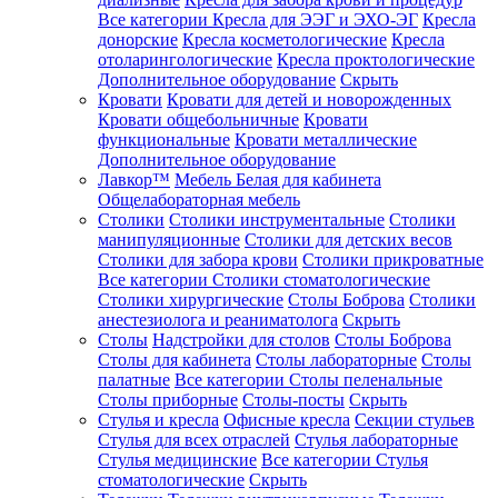
Все категории
Кресла для ЭЭГ и ЭХО-ЭГ
Кресла
донорские
Кресла косметологические
Кресла
отоларингологические
Кресла проктологические
Дополнительное оборудование
Скрыть
Кровати
Кровати для детей и новорожденных
Кровати общебольничные
Кровати
функциональные
Кровати металлические
Дополнительное оборудование
Лавкор™
Мебель Белая для кабинета
Общелабораторная мебель
Столики
Столики инструментальные
Столики
манипуляционные
Столики для детских весов
Столики для забора крови
Столики прикроватные
Все категории
Столики стоматологические
Столики хирургические
Столы Боброва
Столики
анестезиолога и реаниматолога
Скрыть
Столы
Надстройки для столов
Столы Боброва
Столы для кабинета
Столы лабораторные
Столы
палатные
Все категории
Столы пеленальные
Столы приборные
Столы-посты
Скрыть
Стулья и кресла
Офисные кресла
Секции стульев
Стулья для всех отраслей
Стулья лабораторные
Стулья медицинские
Все категории
Стулья
стоматологические
Скрыть