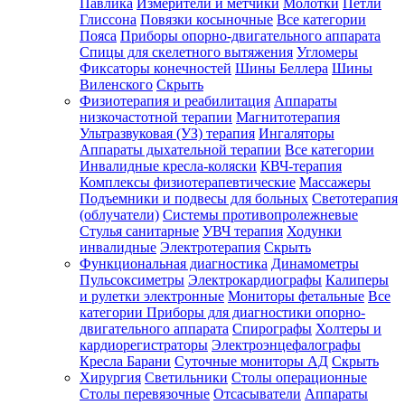
Павлика
Измерители и метчики
Молотки
Петли
Глиссона
Повязки косыночные
Все категории
Пояса
Приборы опорно-двигательного аппарата
Спицы для скелетного вытяжения
Угломеры
Фиксаторы конечностей
Шины Беллера
Шины
Виленского
Скрыть
Физиотерапия и реабилитация
Аппараты
низкочастотной терапии
Магнитотерапия
Ультразвуковая (УЗ) терапия
Ингаляторы
Аппараты дыхательной терапии
Все категории
Инвалидные кресла-коляски
КВЧ-терапия
Комплексы физиотерапевтические
Массажеры
Подъемники и подвесы для больных
Светотерапия
(облучатели)
Системы противопролежневые
Стулья санитарные
УВЧ терапия
Ходунки
инвалидные
Электротерапия
Скрыть
Функциональная диагностика
Динамометры
Пульсоксиметры
Электрокардиографы
Калиперы
и рулетки электронные
Мониторы фетальные
Все
категории
Приборы для диагностики опорно-
двигательного аппарата
Спирографы
Холтеры и
кардиорегистраторы
Электроэнцефалографы
Кресла Барани
Суточные мониторы АД
Скрыть
Хирургия
Светильники
Столы операционные
Столы перевязочные
Отсасыватели
Аппараты