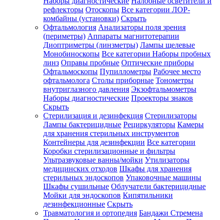
Наборы диагностические
Налобные осветители и
рефлекторы
Отоскопы
Все категории
ЛОР-
комбайны (установки)
Скрыть
Офтальмология
Анализаторы поля зрения
(периметры)
Аппараты магнитотерапии
Диоптриметры (линзметры)
Лампы щелевые
Монобиноскопы
Все категории
Наборы пробных
линз
Оправы пробные
Оптические приборы
Офтальмоскопы
Пупиллометры
Рабочее место
офтальмолога
Столы приборные
Тонометры
внутриглазного давления
Экзофтальмометры
Наборы диагностические
Проекторы знаков
Скрыть
Стерилизация и дезинфекция
Стерилизаторы
Лампы бактерицидные
Рециркуляторы
Камеры
для хранения стерильных инструментов
Контейнеры для дезинфекции
Все категории
Коробки стерилизационные и фильтры
Ультразвуковые ванны/мойки
Утилизаторы
медицинских отходов
Шкафы для хранения
стерильных эндоскопов
Упаковочные машины
Шкафы сушильные
Облучатели бактерицидные
Мойки для эндоскопов
Кипятильники
дезинфекционные
Скрыть
Травматология и ортопедия
Бандажи Стремена