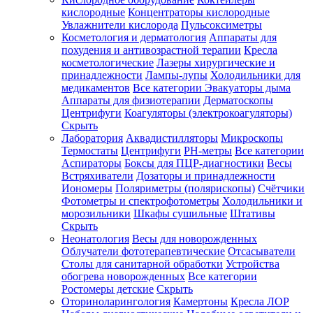
кислородные
Концентраторы кислородные
Увлажнители кислорода
Пульсоксиметры
Косметология и дерматология
Аппараты для
Зарегистрироваться
похудения и антивозрастной терапии
Кресла
косметологические
Лазеры хирургические и
принадлежности
Лампы-лупы
Холодильники для
медикаментов
Все категории
Эвакуаторы дыма
Аппараты для физиотерапии
Дерматоскопы
Зачем
Центрифуги
Коагуляторы (электрокоагуляторы)
регистрироваться?
Скрыть
Лаборатория
Аквадистилляторы
Микроскопы
Все
Термостаты
Центрифуги
PH-метры
Все категории
покупки
в
Аспираторы
Боксы для ПЦР-диагностики
Весы
одном
Встряхиватели
Дозаторы и принадлежности
месте
Иономеры
Поляриметры (полярископы)
Счётчики
Личный
Фотометры и спектрофотометры
Холодильники и
менеджер
морозильники
Шкафы сушильные
Штативы
Отслеживание
Скрыть
статуса
Неонатология
Весы для новорожденных
заказа
Облучатели фототерапевтические
Отсасыватели
Столы для санитарной обработки
Устройства
обогрева новорожденных
Все категории
Ростомеры детские
Скрыть
Оториноларингология
Камертоны
Кресла ЛОР