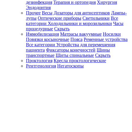
дезинфекция
Терапия и ортопедия
Хирургия
Эндодонтия
Прочее
Весы
Дозаторы для антисептиков
Лампы-
лупы
Оптические приборы
Светильники
Все
категории
Холодильники и морозильники
Часы
процедурные
Скрыть
Иммобилизация
Матрасы вакуумные
Носилки
Повязки косыночные
Пояса
Ременные устройства
Все категории
Устройства для перемещения
пациента
Фиксаторы конечностей
Шины
транспортные
Щиты спинальные
Скрыть
Проктология
Кресла проктологические
Рентгенология
Негатоскопы