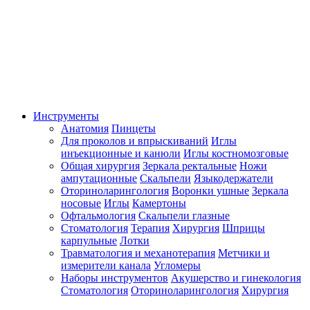
Инструменты
Анатомия
Пинцеты
Для проколов и впрыскиваний
Иглы
инъекционные и канюли
Иглы костномозговые
Общая хирургия
Зеркала ректальные
Ножи
ампутационные
Скальпели
Языкодержатели
Оториноларингология
Воронки ушные
Зеркала
носовые
Иглы
Камертоны
Офтальмология
Скальпели глазные
Стоматология
Терапия
Хирургия
Шприцы
карпульные
Лотки
Травматология и механотерапия
Метчики и
измерители канала
Угломеры
Наборы инструментов
Акушерство и гинекология
Стоматология
Оториноларингология
Хирургия