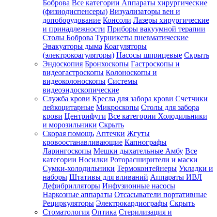
Боброва
Все категории
Аппараты хирургические
(физиодиспенсеры)
Визуализаторы вен и
допоборудование
Консоли
Лазеры хирургические
и принадлежности
Приборы вакуумной терапии
Столы Боброва
Турникеты пневматические
Эвакуаторы дыма
Коагуляторы
(электрокоагуляторы)
Насосы шприцевые
Скрыть
Эндоскопия
Бронхоскопы
Гастроскопы и
видеогастроскопы
Колоноскопы и
видеоколоноскопы
Системы
видеоэндоскопические
Служба крови
Кресла для забора крови
Счетчики
лейкоцитарные
Микроскопы
Столы для забора
крови
Центрифуги
Все категории
Холодильники
и морозильники
Скрыть
Скорая помощь
Аптечки
Жгуты
кровоостанавливающие
Капнографы
Ларингоскопы
Мешки дыхательные Амбу
Все
категории
Носилки
Роторасширители и маски
Сумки-холодильники
Термоконтейнеры
Укладки и
наборы
Штативы для вливаний
Аппараты ИВЛ
Дефибрилляторы
Инфузионные насосы
Наркозные аппараты
Отсасыватели портативные
Рециркуляторы
Электрокардиографы
Скрыть
Стоматология
Оптика
Стерилизация и