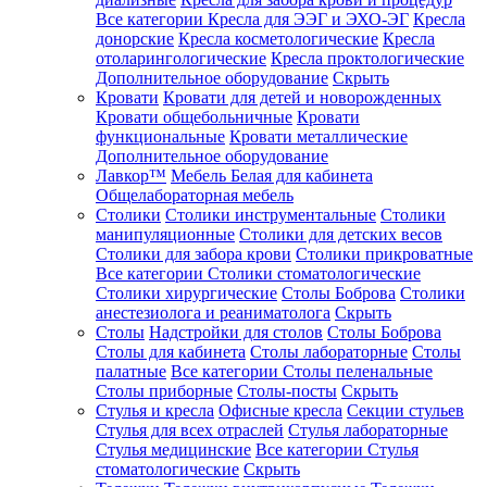
Все категории
Кресла для ЭЭГ и ЭХО-ЭГ
Кресла
донорские
Кресла косметологические
Кресла
отоларингологические
Кресла проктологические
Дополнительное оборудование
Скрыть
Кровати
Кровати для детей и новорожденных
Кровати общебольничные
Кровати
функциональные
Кровати металлические
Дополнительное оборудование
Лавкор™
Мебель Белая для кабинета
Общелабораторная мебель
Столики
Столики инструментальные
Столики
манипуляционные
Столики для детских весов
Столики для забора крови
Столики прикроватные
Все категории
Столики стоматологические
Столики хирургические
Столы Боброва
Столики
анестезиолога и реаниматолога
Скрыть
Столы
Надстройки для столов
Столы Боброва
Столы для кабинета
Столы лабораторные
Столы
палатные
Все категории
Столы пеленальные
Столы приборные
Столы-посты
Скрыть
Стулья и кресла
Офисные кресла
Секции стульев
Стулья для всех отраслей
Стулья лабораторные
Стулья медицинские
Все категории
Стулья
стоматологические
Скрыть