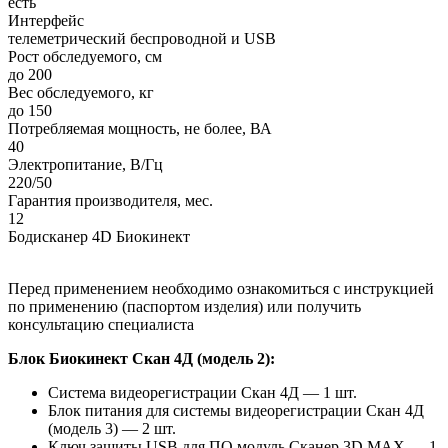
есть
Интерфейс
телеметрический беспроводной и USB
Рост обследуемого, см
до 200
Вес обследуемого, кг
до 150
Потребляемая мощность, не более, ВА
40
Электропитание, В/Гц
220/50
Гарантия производителя, мес.
12
Бодисканер 4D Биокинект
Перед применением необходимо ознакомиться с инструкцией
по применению (паспортом изделия) или получить
консультацию специалиста
Блок Биокинект Скан 4Д (модель 2):
Система видеорегистрации Скан 4Д — 1 шт.
Блок питания для системы видеорегистрации Скан 4Д
(модель 3) — 2 шт.
Ключ защиты USB для ПО модуль Сканер 3D MAX — 1