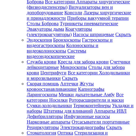
Боброва
Все категории
Аппараты хирургические
(физиодиспенсеры)
Визуализаторы вен и
допоборудование
Консоли
Лазеры хирургические
и принадлежности
Приборы вакуумной терапии
Столы Боброва
Турникеты пневматические
Эвакуаторы дыма
Коагуляторы
(электрокоагуляторы)
Насосы шприцевые
Скрыть
Эндоскопия
Бронхоскопы
Гастроскопы и
видеогастроскопы
Колоноскопы и
видеоколоноскопы
Системы
видеоэндоскопические
Служба крови
Кресла для забора крови
Счетчики
лейкоцитарные
Микроскопы
Столы для забора
крови
Центрифуги
Все категории
Холодильники
и морозильники
Скрыть
Скорая помощь
Аптечки
Жгуты
кровоостанавливающие
Капнографы
Ларингоскопы
Мешки дыхательные Амбу
Все
категории
Носилки
Роторасширители и маски
Сумки-холодильники
Термоконтейнеры
Укладки и
наборы
Штативы для вливаний
Аппараты ИВЛ
Дефибрилляторы
Инфузионные насосы
Наркозные аппараты
Отсасыватели портативные
Рециркуляторы
Электрокардиографы
Скрыть
Стоматология
Оптика
Стерилизация и