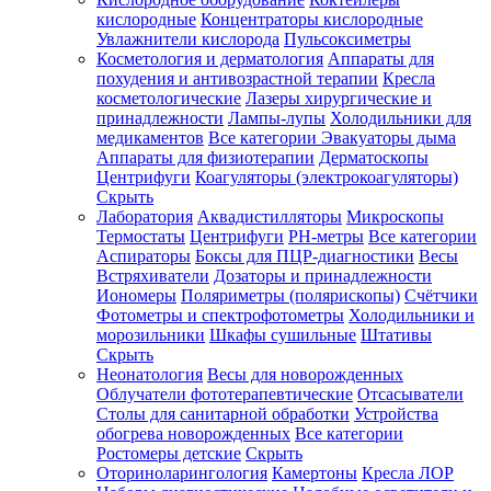
кислородные
Концентраторы кислородные
Увлажнители кислорода
Пульсоксиметры
Косметология и дерматология
Аппараты для
Зарегистрироваться
похудения и антивозрастной терапии
Кресла
косметологические
Лазеры хирургические и
принадлежности
Лампы-лупы
Холодильники для
медикаментов
Все категории
Эвакуаторы дыма
Аппараты для физиотерапии
Дерматоскопы
Зачем
Центрифуги
Коагуляторы (электрокоагуляторы)
регистрироваться?
Скрыть
Лаборатория
Аквадистилляторы
Микроскопы
Все
Термостаты
Центрифуги
PH-метры
Все категории
покупки
в
Аспираторы
Боксы для ПЦР-диагностики
Весы
одном
Встряхиватели
Дозаторы и принадлежности
месте
Иономеры
Поляриметры (полярископы)
Счётчики
Личный
Фотометры и спектрофотометры
Холодильники и
менеджер
морозильники
Шкафы сушильные
Штативы
Отслеживание
Скрыть
статуса
Неонатология
Весы для новорожденных
заказа
Облучатели фототерапевтические
Отсасыватели
Столы для санитарной обработки
Устройства
обогрева новорожденных
Все категории
Ростомеры детские
Скрыть
Оториноларингология
Камертоны
Кресла ЛОР