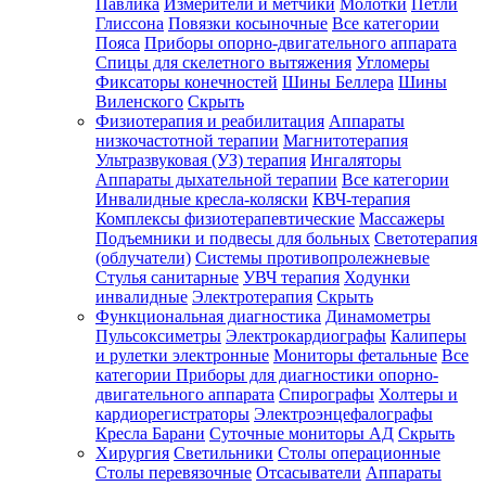
Павлика
Измерители и метчики
Молотки
Петли
Глиссона
Повязки косыночные
Все категории
Пояса
Приборы опорно-двигательного аппарата
Спицы для скелетного вытяжения
Угломеры
Фиксаторы конечностей
Шины Беллера
Шины
Виленского
Скрыть
Физиотерапия и реабилитация
Аппараты
низкочастотной терапии
Магнитотерапия
Ультразвуковая (УЗ) терапия
Ингаляторы
Аппараты дыхательной терапии
Все категории
Инвалидные кресла-коляски
КВЧ-терапия
Комплексы физиотерапевтические
Массажеры
Подъемники и подвесы для больных
Светотерапия
(облучатели)
Системы противопролежневые
Стулья санитарные
УВЧ терапия
Ходунки
инвалидные
Электротерапия
Скрыть
Функциональная диагностика
Динамометры
Пульсоксиметры
Электрокардиографы
Калиперы
и рулетки электронные
Мониторы фетальные
Все
категории
Приборы для диагностики опорно-
двигательного аппарата
Спирографы
Холтеры и
кардиорегистраторы
Электроэнцефалографы
Кресла Барани
Суточные мониторы АД
Скрыть
Хирургия
Светильники
Столы операционные
Столы перевязочные
Отсасыватели
Аппараты