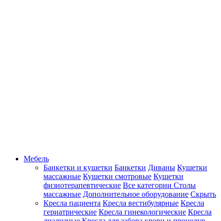
Мебель
Банкетки и кушетки
Банкетки
Диваны
Кушетки
массажные
Кушетки смотровые
Кушетки
физиотерапевтические
Все категории
Столы
массажные
Дополнительное оборудование
Скрыть
Кресла пациента
Кресла вестибулярные
Кресла
гериатрические
Кресла гинекологические
Кресла
диализные
Кресла для забора крови и процедур