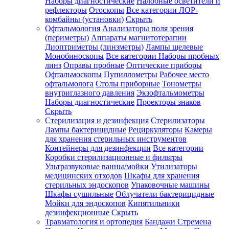
Наборы диагностические
Налобные осветители и
рефлекторы
Отоскопы
Все категории
ЛОР-
комбайны (установки)
Скрыть
Офтальмология
Анализаторы поля зрения
(периметры)
Аппараты магнитотерапии
Диоптриметры (линзметры)
Лампы щелевые
Монобиноскопы
Все категории
Наборы пробных
линз
Оправы пробные
Оптические приборы
Офтальмоскопы
Пупиллометры
Рабочее место
офтальмолога
Столы приборные
Тонометры
внутриглазного давления
Экзофтальмометры
Наборы диагностические
Проекторы знаков
Скрыть
Стерилизация и дезинфекция
Стерилизаторы
Лампы бактерицидные
Рециркуляторы
Камеры
для хранения стерильных инструментов
Контейнеры для дезинфекции
Все категории
Коробки стерилизационные и фильтры
Ультразвуковые ванны/мойки
Утилизаторы
медицинских отходов
Шкафы для хранения
стерильных эндоскопов
Упаковочные машины
Шкафы сушильные
Облучатели бактерицидные
Мойки для эндоскопов
Кипятильники
дезинфекционные
Скрыть
Травматология и ортопедия
Бандажи Стремена