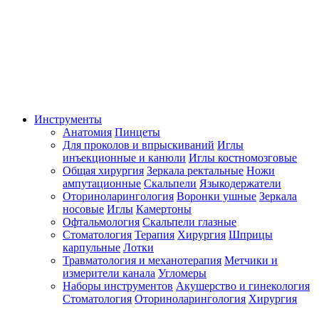
Инструменты
Анатомия
Пинцеты
Для проколов и впрыскиваний
Иглы
инъекционные и канюли
Иглы костномозговые
Общая хирургия
Зеркала ректальные
Ножи
ампутационные
Скальпели
Языкодержатели
Оториноларингология
Воронки ушные
Зеркала
носовые
Иглы
Камертоны
Офтальмология
Скальпели глазные
Стоматология
Терапия
Хирургия
Шприцы
карпульные
Лотки
Травматология и механотерапия
Метчики и
измерители канала
Угломеры
Наборы инструментов
Акушерство и гинекология
Стоматология
Оториноларингология
Хирургия