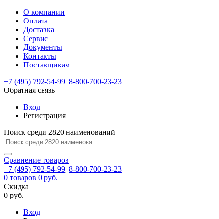
О компании
Восстановление
Обратная
Вход
Регистрация
Оплата
пароля
связь
На
Доставка
вашу
Сервис
почту
Только
Только
Документы
test@example.com
для
для
Ваше
Введите
Заполните
отправлена
ИП
ИП
Контакты
новый
Пароль
На
сообщение
форму.
ссылка.
и
и
пароль
Поставщикам
успешно
вашу
успешно
юр.
юр.
Перейдите
отправлено.
лиц
лиц
восстановлен
почту
Мы
+7 (495) 792-54-99
,
8-800-700-23-23
по
test@test.ru
ней
отправим
Обратная связь
для
отправлена
вам
завершения
ссылка.
Вход
регистрации.
ссылку
Регистрация
Войти
на
указанный
Перейдите
Сообщение
Поиск среди 2820 наименований
Ок
электронный
по
адрес,
ней
перейдя
Сравнение
для
товаров
по
+7 (495) 792-54-99
,
8-800-700-23-23
смены
Запомнить
Забыли
0
товаров
которой
0 руб.
пароля.
меня
пароль?
Сменить
Скидка
вы
0 руб.
сможете
пароль
Я принимаю условия
Войти
задать
пользовательского
Вход
новый
соглашения
и