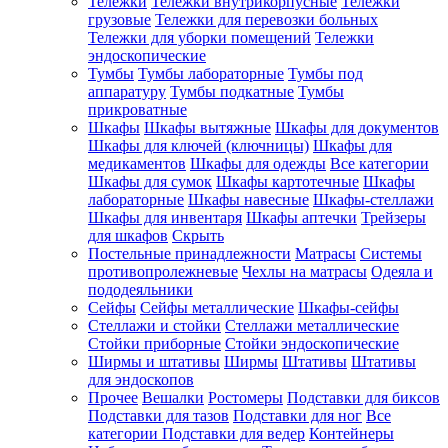
Тележки
Тележки внутрикорпусные
Тележки
грузовые
Тележки для перевозки больных
Тележки для уборки помещений
Тележки
эндоскопические
Тумбы
Тумбы лабораторные
Тумбы под
аппаратуру
Тумбы подкатные
Тумбы
прикроватные
Шкафы
Шкафы вытяжные
Шкафы для документов
Шкафы для ключей (ключницы)
Шкафы для
медикаментов
Шкафы для одежды
Все категории
Шкафы для сумок
Шкафы картотечные
Шкафы
лабораторные
Шкафы навесные
Шкафы-стеллажи
Шкафы для инвентаря
Шкафы аптечки
Трейзеры
для шкафов
Скрыть
Постельные принадлежности
Матрасы
Системы
противопролежневые
Чехлы на матрасы
Одеяла и
пододеяльники
Сейфы
Сейфы металлические
Шкафы-сейфы
Стеллажи и стойки
Стеллажи металлические
Стойки приборные
Стойки эндоскопические
Ширмы и штативы
Ширмы
Штативы
Штативы
для эндоскопов
Прочее
Вешалки
Ростомеры
Подставки для биксов
Подставки для тазов
Подставки для ног
Все
категории
Подставки для ведер
Контейнеры