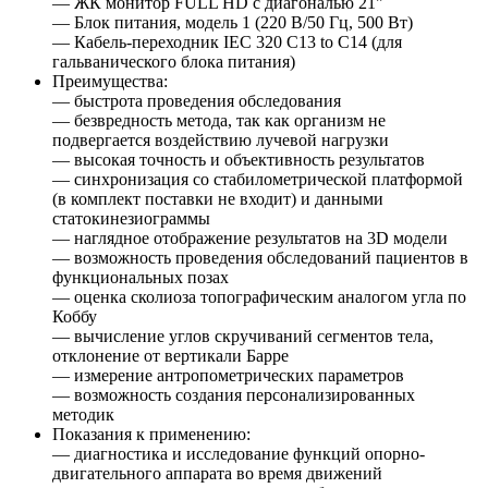
— ЖК монитор FULL HD с диагональю 21"
— Блок питания, модель 1 (220 В/50 Гц, 500 Вт)
— Кабель-переходник IEC 320 C13 to C14 (для
гальванического блока питания)
Преимущества:
— быстрота проведения обследования
— безвредность метода, так как организм не
подвергается воздействию лучевой нагрузки
— высокая точность и объективность результатов
— синхронизация со стабилометрической платформой
(в комплект поставки не входит) и данными
статокинезиограммы
— наглядное отображение результатов на 3D модели
— возможность проведения обследований пациентов в
функциональных позах
— оценка сколиоза топографическим аналогом угла по
Коббу
— вычисление углов скручиваний сегментов тела,
отклонение от вертикали Барре
— измерение антропометрических параметров
— возможность создания персонализированных
методик
Показания к применению:
— диагностика и исследование функций опорно-
двигательного аппарата во время движений