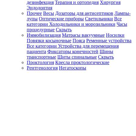
дезинфекция
Терапия и ортопедия
Хирургия
Эндодонтия
Прочее
Весы
Дозаторы для антисептиков
Лампы-
лупы
Оптические приборы
Светильники
Все
категории
Холодильники и морозильники
Часы
процедурные
Скрыть
Иммобилизация
Матрасы вакуумные
Носилки
Повязки косыночные
Пояса
Ременные устройства
Все категории
Устройства для перемещения
пациента
Фиксаторы конечностей
Шины
транспортные
Щиты спинальные
Скрыть
Проктология
Кресла проктологические
Рентгенология
Негатоскопы