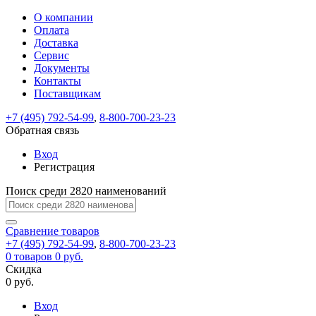
О компании
Восстановление
Обратная
Вход
Регистрация
Оплата
пароля
связь
На
Доставка
вашу
Сервис
почту
Только
Только
Документы
test@example.com
для
для
Ваше
Введите
Заполните
отправлена
ИП
ИП
Контакты
новый
Пароль
На
сообщение
форму.
ссылка.
и
и
пароль
Поставщикам
успешно
вашу
успешно
юр.
юр.
Перейдите
отправлено.
лиц
лиц
восстановлен
почту
Мы
+7 (495) 792-54-99
,
8-800-700-23-23
по
test@test.ru
ней
отправим
Обратная связь
для
отправлена
вам
завершения
ссылка.
Вход
регистрации.
ссылку
Регистрация
Войти
на
указанный
Перейдите
Сообщение
Поиск среди 2820 наименований
Ок
электронный
по
адрес,
ней
перейдя
Сравнение
для
товаров
по
+7 (495) 792-54-99
,
8-800-700-23-23
смены
Запомнить
Забыли
0
товаров
которой
0 руб.
пароля.
меня
пароль?
Сменить
Скидка
вы
0 руб.
сможете
пароль
Я принимаю условия
Войти
задать
пользовательского
Вход
новый
соглашения
и