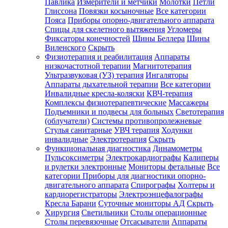
Павлика
Измерители и метчики
Молотки
Петли
Глиссона
Повязки косыночные
Все категории
Пояса
Приборы опорно-двигательного аппарата
Спицы для скелетного вытяжения
Угломеры
Фиксаторы конечностей
Шины Беллера
Шины
Виленского
Скрыть
Физиотерапия и реабилитация
Аппараты
низкочастотной терапии
Магнитотерапия
Ультразвуковая (УЗ) терапия
Ингаляторы
Аппараты дыхательной терапии
Все категории
Инвалидные кресла-коляски
КВЧ-терапия
Комплексы физиотерапевтические
Массажеры
Подъемники и подвесы для больных
Светотерапия
(облучатели)
Системы противопролежневые
Стулья санитарные
УВЧ терапия
Ходунки
инвалидные
Электротерапия
Скрыть
Функциональная диагностика
Динамометры
Пульсоксиметры
Электрокардиографы
Калиперы
и рулетки электронные
Мониторы фетальные
Все
категории
Приборы для диагностики опорно-
двигательного аппарата
Спирографы
Холтеры и
кардиорегистраторы
Электроэнцефалографы
Кресла Барани
Суточные мониторы АД
Скрыть
Хирургия
Светильники
Столы операционные
Столы перевязочные
Отсасыватели
Аппараты