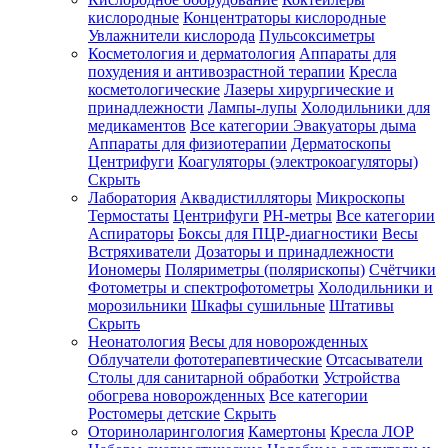
кислородные
Концентраторы кислородные
Увлажнители кислорода
Пульсоксиметры
Косметология и дерматология
Аппараты для
Зарегистрироваться
похудения и антивозрастной терапии
Кресла
косметологические
Лазеры хирургические и
принадлежности
Лампы-лупы
Холодильники для
медикаментов
Все категории
Эвакуаторы дыма
Аппараты для физиотерапии
Дерматоскопы
Зачем
Центрифуги
Коагуляторы (электрокоагуляторы)
регистрироваться?
Скрыть
Лаборатория
Аквадистилляторы
Микроскопы
Все
Термостаты
Центрифуги
PH-метры
Все категории
покупки
в
Аспираторы
Боксы для ПЦР-диагностики
Весы
одном
Встряхиватели
Дозаторы и принадлежности
месте
Иономеры
Поляриметры (полярископы)
Счётчики
Личный
Фотометры и спектрофотометры
Холодильники и
менеджер
морозильники
Шкафы сушильные
Штативы
Отслеживание
Скрыть
статуса
Неонатология
Весы для новорожденных
заказа
Облучатели фототерапевтические
Отсасыватели
Столы для санитарной обработки
Устройства
обогрева новорожденных
Все категории
Ростомеры детские
Скрыть
Оториноларингология
Камертоны
Кресла ЛОР