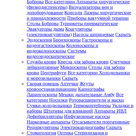
Боброва
Все категории
Аппараты хирургические
(физиодиспенсеры)
Визуализаторы вен и
допоборудование
Консоли
Лазеры хирургические
и принадлежности
Приборы вакуумной терапии
Столы Боброва
Турникеты пневматические
Эвакуаторы дыма
Коагуляторы
(электрокоагуляторы)
Насосы шприцевые
Скрыть
Эндоскопия
Бронхоскопы
Гастроскопы и
видеогастроскопы
Колоноскопы и
видеоколоноскопы
Системы
видеоэндоскопические
Служба крови
Кресла для забора крови
Счетчики
лейкоцитарные
Микроскопы
Столы для забора
крови
Центрифуги
Все категории
Холодильники
и морозильники
Скрыть
Скорая помощь
Аптечки
Жгуты
кровоостанавливающие
Капнографы
Ларингоскопы
Мешки дыхательные Амбу
Все
категории
Носилки
Роторасширители и маски
Сумки-холодильники
Термоконтейнеры
Укладки и
наборы
Штативы для вливаний
Аппараты ИВЛ
Дефибрилляторы
Инфузионные насосы
Наркозные аппараты
Отсасыватели портативные
Рециркуляторы
Электрокардиографы
Скрыть
Стоматология
Оптика
Стерилизация и