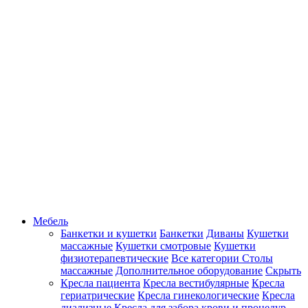
Мебель
Банкетки и кушетки
Банкетки
Диваны
Кушетки
массажные
Кушетки смотровые
Кушетки
физиотерапевтические
Все категории
Столы
массажные
Дополнительное оборудование
Скрыть
Кресла пациента
Кресла вестибулярные
Кресла
гериатрические
Кресла гинекологические
Кресла
диализные
Кресла для забора крови и процедур