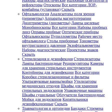
Наборы диагностические
Налобные осветители и
рефлекторы
Отоскопы
Все категории
ЛОР-
комбайны (установки)
Скрыть
Офтальмология
Анализаторы поля зрения
(периметры)
Аппараты магнитотерапии
Диоптриметры (линзметры)
Лампы щелевые
Монобиноскопы
Все категории
Наборы пробных
линз
Оправы пробные
Оптические приборы
Офтальмоскопы
Пупиллометры
Рабочее место
офтальмолога
Столы приборные
Тонометры
внутриглазного давления
Экзофтальмометры
Наборы диагностические
Проекторы знаков
Скрыть
Стерилизация и дезинфекция
Стерилизаторы
Лампы бактерицидные
Рециркуляторы
Камеры
для хранения стерильных инструментов
Контейнеры для дезинфекции
Все категории
Коробки стерилизационные и фильтры
Ультразвуковые ванны/мойки
Утилизаторы
медицинских отходов
Шкафы для хранения
стерильных эндоскопов
Упаковочные машины
Шкафы сушильные
Облучатели бактерицидные
Мойки для эндоскопов
Кипятильники
дезинфекционные
Скрыть
Травматология и ортопедия
Бандажи Стремена