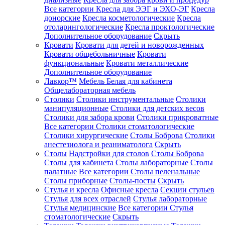
Все категории
Кресла для ЭЭГ и ЭХО-ЭГ
Кресла
донорские
Кресла косметологические
Кресла
отоларингологические
Кресла проктологические
Дополнительное оборудование
Скрыть
Кровати
Кровати для детей и новорожденных
Кровати общебольничные
Кровати
функциональные
Кровати металлические
Дополнительное оборудование
Лавкор™
Мебель Белая для кабинета
Общелабораторная мебель
Столики
Столики инструментальные
Столики
манипуляционные
Столики для детских весов
Столики для забора крови
Столики прикроватные
Все категории
Столики стоматологические
Столики хирургические
Столы Боброва
Столики
анестезиолога и реаниматолога
Скрыть
Столы
Надстройки для столов
Столы Боброва
Столы для кабинета
Столы лабораторные
Столы
палатные
Все категории
Столы пеленальные
Столы приборные
Столы-посты
Скрыть
Стулья и кресла
Офисные кресла
Секции стульев
Стулья для всех отраслей
Стулья лабораторные
Стулья медицинские
Все категории
Стулья
стоматологические
Скрыть