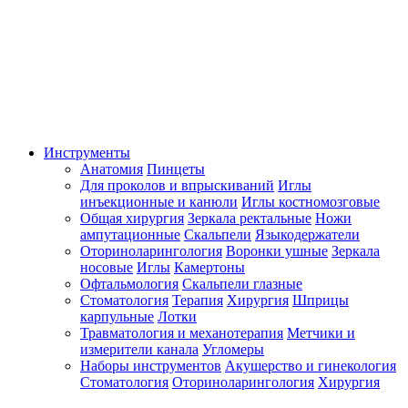
Инструменты
Анатомия
Пинцеты
Для проколов и впрыскиваний
Иглы
инъекционные и канюли
Иглы костномозговые
Общая хирургия
Зеркала ректальные
Ножи
ампутационные
Скальпели
Языкодержатели
Оториноларингология
Воронки ушные
Зеркала
носовые
Иглы
Камертоны
Офтальмология
Скальпели глазные
Стоматология
Терапия
Хирургия
Шприцы
карпульные
Лотки
Травматология и механотерапия
Метчики и
измерители канала
Угломеры
Наборы инструментов
Акушерство и гинекология
Стоматология
Оториноларингология
Хирургия