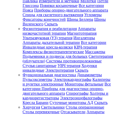
Павлика
Измерители и метчики
Молотки
Петли
Глиссона
Повязки косыночные
Все категории
Пояса
Приборы опорно-двигательного аппарата
Спицы для скелетного вытяжения
Угломеры
Фиксаторы конечностей
Шины Беллера
Шины
Виленского
Скрыть
Физиотерапия и реабилитация
Аппараты
низкочастотной терапии
Магнитотерапия
Ультразвуковая (УЗ) терапия
Ингаляторы
Аппараты дыхательной терапии
Все категории
Инвалидные кресла-коляски
КВЧ-терапия
Комплексы физиотерапевтические
Массажеры
Подъемники и подвесы для больных
Светотерапия
(облучатели)
Системы противопролежневые
Стулья санитарные
УВЧ терапия
Ходунки
инвалидные
Электротерапия
Скрыть
Функциональная диагностика
Динамометры
Пульсоксиметры
Электрокардиографы
Калиперы
и рулетки электронные
Мониторы фетальные
Все
категории
Приборы для диагностики опорно-
двигательного аппарата
Спирографы
Холтеры и
кардиорегистраторы
Электроэнцефалографы
Кресла Барани
Суточные мониторы АД
Скрыть
Хирургия
Светильники
Столы операционные
Столы перевязочные
Отсасыватели
Аппараты