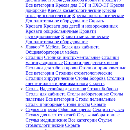
Все категории
Кресла для ЭЭГ и ЭХО-ЭГ
Кресла
донорские
Кресла косметологические
Кресла
отоларингологические
Кресла проктологические
Дополнительное оборудование
Скрыть
Кровати
Кровати для детей и новорожденных
Кровати общебольничные
Кровати
функциональные
Кровати металлические
Дополнительное оборудование
Лавкор™
Мебель Белая для кабинета
Общелабораторная мебель
Столики
Столики инструментальные
Столики
манипуляционные
Столики для детских весов
Столики для забора крови
Столики прикроватные
Все категории
Столики стоматологические
Столики хирургические
Столы Боброва
Столики
анестезиолога и реаниматолога
Скрыть
Столы
Надстройки для столов
Столы Боброва
Столы для кабинета
Столы лабораторные
Столы
палатные
Все категории
Столы пеленальные
Столы приборные
Столы-посты
Скрыть
Стулья и кресла
Офисные кресла
Секции стульев
Стулья для всех отраслей
Стулья лабораторные
Стулья медицинские
Все категории
Стулья
стоматологические
Скрыть