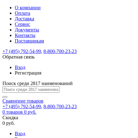
О компании
Восстановление
Обратная
Вход
Регистрация
Оплата
пароля
связь
На
Доставка
вашу
Сервис
почту
Только
Только
Документы
test@example.com
для
для
Ваше
Введите
Заполните
отправлена
ИП
ИП
Контакты
новый
Пароль
На
сообщение
форму.
ссылка.
и
и
пароль
Поставщикам
успешно
вашу
успешно
юр.
юр.
Перейдите
отправлено.
лиц
лиц
восстановлен
почту
Мы
+7 (495) 792-54-99
,
8-800-700-23-23
по
test@test.ru
ней
отправим
Обратная связь
для
отправлена
вам
завершения
ссылка.
Вход
регистрации.
ссылку
Регистрация
Войти
на
указанный
Перейдите
Сообщение
Поиск среди 2817 наименований
Ок
электронный
по
адрес,
ней
перейдя
Сравнение
для
товаров
по
+7 (495) 792-54-99
,
8-800-700-23-23
смены
Запомнить
Забыли
0
товаров
которой
0 руб.
пароля.
меня
пароль?
Сменить
Скидка
вы
0 руб.
сможете
пароль
Я принимаю условия
Войти
задать
пользовательского
Вход
новый
соглашения
и