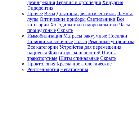
дезинфекция
Терапия и ортопедия
Хирургия
Эндодонтия
Прочее
Весы
Дозаторы для антисептиков
Лампы-
лупы
Оптические приборы
Светильники
Все
категории
Холодильники и морозильники
Часы
процедурные
Скрыть
Иммобилизация
Матрасы вакуумные
Носилки
Повязки косыночные
Пояса
Ременные устройства
Все категории
Устройства для перемещения
пациента
Фиксаторы конечностей
Шины
транспортные
Щиты спинальные
Скрыть
Проктология
Кресла проктологические
Рентгенология
Негатоскопы