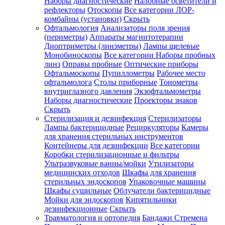
Наборы диагностические
Налобные осветители и
рефлекторы
Отоскопы
Все категории
ЛОР-
комбайны (установки)
Скрыть
Офтальмология
Анализаторы поля зрения
(периметры)
Аппараты магнитотерапии
Диоптриметры (линзметры)
Лампы щелевые
Монобиноскопы
Все категории
Наборы пробных
линз
Оправы пробные
Оптические приборы
Офтальмоскопы
Пупиллометры
Рабочее место
офтальмолога
Столы приборные
Тонометры
внутриглазного давления
Экзофтальмометры
Наборы диагностические
Проекторы знаков
Скрыть
Стерилизация и дезинфекция
Стерилизаторы
Лампы бактерицидные
Рециркуляторы
Камеры
для хранения стерильных инструментов
Контейнеры для дезинфекции
Все категории
Коробки стерилизационные и фильтры
Ультразвуковые ванны/мойки
Утилизаторы
медицинских отходов
Шкафы для хранения
стерильных эндоскопов
Упаковочные машины
Шкафы сушильные
Облучатели бактерицидные
Мойки для эндоскопов
Кипятильники
дезинфекционные
Скрыть
Травматология и ортопедия
Бандажи Стремена