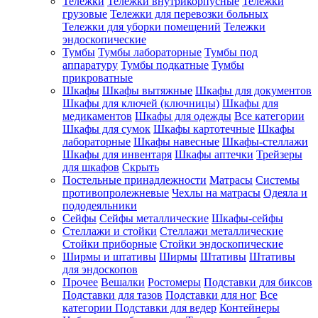
Тележки
Тележки внутрикорпусные
Тележки
грузовые
Тележки для перевозки больных
Тележки для уборки помещений
Тележки
эндоскопические
Тумбы
Тумбы лабораторные
Тумбы под
аппаратуру
Тумбы подкатные
Тумбы
прикроватные
Шкафы
Шкафы вытяжные
Шкафы для документов
Шкафы для ключей (ключницы)
Шкафы для
медикаментов
Шкафы для одежды
Все категории
Шкафы для сумок
Шкафы картотечные
Шкафы
лабораторные
Шкафы навесные
Шкафы-стеллажи
Шкафы для инвентаря
Шкафы аптечки
Трейзеры
для шкафов
Скрыть
Постельные принадлежности
Матрасы
Системы
противопролежневые
Чехлы на матрасы
Одеяла и
пододеяльники
Сейфы
Сейфы металлические
Шкафы-сейфы
Стеллажи и стойки
Стеллажи металлические
Стойки приборные
Стойки эндоскопические
Ширмы и штативы
Ширмы
Штативы
Штативы
для эндоскопов
Прочее
Вешалки
Ростомеры
Подставки для биксов
Подставки для тазов
Подставки для ног
Все
категории
Подставки для ведер
Контейнеры