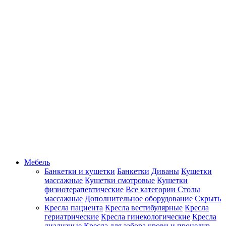
Мебель
Банкетки и кушетки
Банкетки
Диваны
Кушетки
массажные
Кушетки смотровые
Кушетки
физиотерапевтические
Все категории
Столы
массажные
Дополнительное оборудование
Скрыть
Кресла пациента
Кресла вестибулярные
Кресла
гериатрические
Кресла гинекологические
Кресла
диализные
Кресла для забора крови и процедур