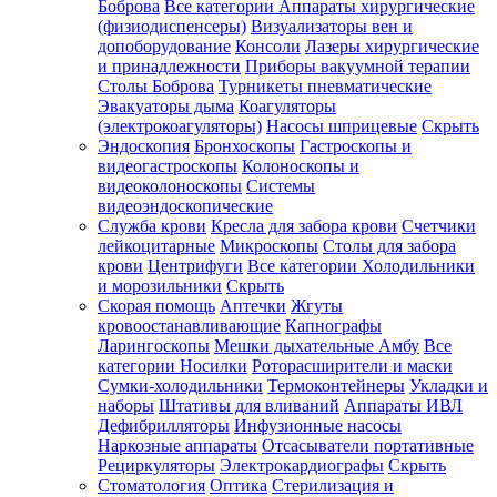
Боброва
Все категории
Аппараты хирургические
(физиодиспенсеры)
Визуализаторы вен и
допоборудование
Консоли
Лазеры хирургические
и принадлежности
Приборы вакуумной терапии
Столы Боброва
Турникеты пневматические
Эвакуаторы дыма
Коагуляторы
(электрокоагуляторы)
Насосы шприцевые
Скрыть
Эндоскопия
Бронхоскопы
Гастроскопы и
видеогастроскопы
Колоноскопы и
видеоколоноскопы
Системы
видеоэндоскопические
Служба крови
Кресла для забора крови
Счетчики
лейкоцитарные
Микроскопы
Столы для забора
крови
Центрифуги
Все категории
Холодильники
и морозильники
Скрыть
Скорая помощь
Аптечки
Жгуты
кровоостанавливающие
Капнографы
Ларингоскопы
Мешки дыхательные Амбу
Все
категории
Носилки
Роторасширители и маски
Сумки-холодильники
Термоконтейнеры
Укладки и
наборы
Штативы для вливаний
Аппараты ИВЛ
Дефибрилляторы
Инфузионные насосы
Наркозные аппараты
Отсасыватели портативные
Рециркуляторы
Электрокардиографы
Скрыть
Стоматология
Оптика
Стерилизация и