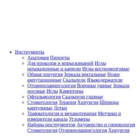
Инструменты
Анатомия
Пинцеты
Для проколов и впрыскиваний
Иглы
инъекционные и канюли
Иглы костномозговые
Общая хирургия
Зеркала ректальные
Ножи
ампутационные
Скальпели
Языкодержатели
Оториноларингология
Воронки ушные
Зеркала
носовые
Иглы
Камертоны
Офтальмология
Скальпели глазные
Стоматология
Терапия
Хирургия
Шприцы
карпульные
Лотки
Травматология и механотерапия
Метчики и
измерители канала
Угломеры
Наборы инструментов
Акушерство и гинекология
Стоматология
Оториноларингология
Хирургия