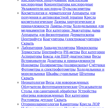
кислородные
Концентраторы кислородные
Увлажнители кислорода
Пульсоксиметры
Косметология и дерматология
Аппараты для
Зарегистрироваться
похудения и антивозрастной терапии
Кресла
косметологические
Лазеры хирургические и
принадлежности
Лампы-лупы
Холодильники для
медикаментов
Все категории
Эвакуаторы дыма
Аппараты для физиотерапии
Дерматоскопы
Зачем
Центрифуги
Коагуляторы (электрокоагуляторы)
регистрироваться?
Скрыть
Лаборатория
Аквадистилляторы
Микроскопы
Все
Термостаты
Центрифуги
PH-метры
Все категории
покупки
в
Аспираторы
Боксы для ПЦР-диагностики
Весы
одном
Встряхиватели
Дозаторы и принадлежности
месте
Иономеры
Поляриметры (полярископы)
Счётчики
Личный
Фотометры и спектрофотометры
Холодильники и
менеджер
морозильники
Шкафы сушильные
Штативы
Отслеживание
Скрыть
статуса
Неонатология
Весы для новорожденных
заказа
Облучатели фототерапевтические
Отсасыватели
Столы для санитарной обработки
Устройства
обогрева новорожденных
Все категории
Ростомеры детские
Скрыть
Оториноларингология
Камертоны
Кресла ЛОР